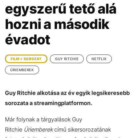
KÖZÉLET
UTAZÁS
egyszerű tető alá
ÉLETMÓD
DESIGN
hozni a második
BESZÉLGETÉSEK
ARCOK
évadot
VIDEÓ
TÖRTÉNETEK
GASZTRO
FILM + SOROZAT
GUY RITCHIE
NETFLIX
ÚRIEMBEREK
Guy Ritchie alkotása az év egyik legsikeresebb
sorozata a streamingplatformon.
Már folynak a tárgyalások Guy
Ritchie
Úriemberek
című sikersorozatának