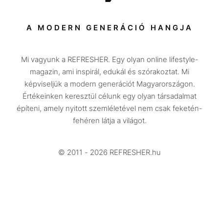
Sport
Társadalom
A MODERN GENERÁCIÓ HANGJA
Közélet
Mi vagyunk a REFRESHER. Egy olyan online lifestyle-
Utazás
magazin, ami inspirál, edukál és szórakoztat. Mi
Életmód
képviseljük a modern generációt Magyarországon.
Értékeinken keresztül célunk egy olyan társadalmat
Design
építeni, amely nyitott szemléletével nem csak feketén-
Beszélgetések
fehéren látja a világot.
Arcok
© 2011 - 2026 REFRESHER.hu
Videó
Történetek
Gasztro