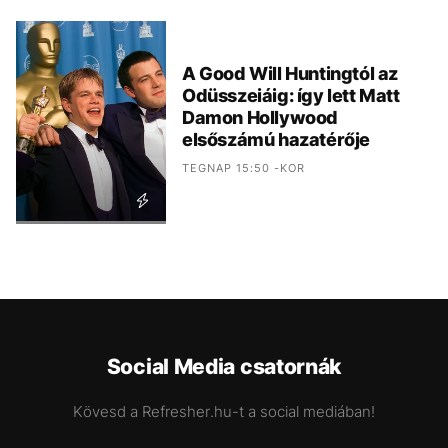
A Good Will Huntingtól az
Odüsszeiáig: így lett Matt
Damon Hollywood
elsőszámú hazatérője
TEGNAP 15:50 -KOR
Social Media csatornák
Kövesd a Refresher.hu-t a social mediában!