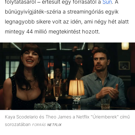
folytatásáról – értesült egy forrásától a
Sun
. A
bűnügyivígjáték-széria a streamingóriás egyik
legnagyobb sikere volt az idén, ami négy hét alatt
mintegy 44 millió megtekintést hozott.
Kaya Scodelario és Theo James a Netflix "Úriemberek" című
sorozatában
FORRÁS
NETFLIX