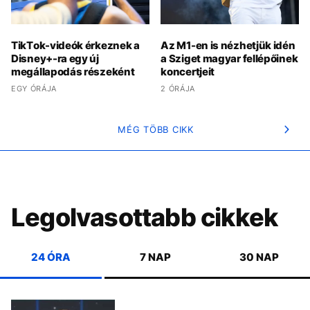
TikTok-videók érkeznek a
Az M1-en is nézhetjük idén
Disney+-ra egy új
a Sziget magyar fellépőinek
megállapodás részeként
koncertjeit
EGY ÓRÁJA
2 ÓRÁJA
MÉG TÖBB CIKK
Legolvasottabb cikkek
24 ÓRA
7 NAP
30 NAP