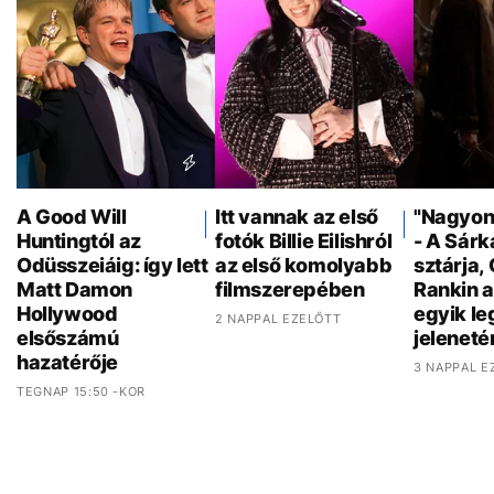
A Good Will
Itt vannak az első
"Nagyon 
Huntingtól az
fotók Billie Eilishról
- A Sár
Odüsszeiáig: így lett
az első komolyabb
sztárja,
Matt Damon
filmszerepében
Rankin a
Hollywood
egyik l
2 NAPPAL EZELŐTT
elsőszámú
jeleneté
hazatérője
3 NAPPAL E
TEGNAP 15:50 -KOR