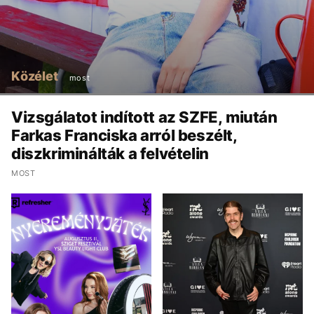
Közélet
most
Vizsgálatot indított az SZFE, miután
Farkas Franciska arról beszélt,
diszkriminálták a felvételin
MOST