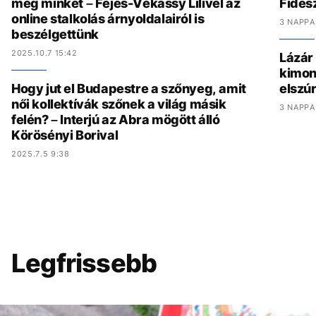
meg minket – Fejes-Vékássy Lilivel az
Fides
online stalkolás árnyoldalairól is
3 NAPPA
beszélgettünk
2025.10.7 15:42
Lázár
kimon
Hogy jut el Budapestre a szőnyeg, amit
elszúr
női kollektívák szőnek a világ másik
3 NAPPA
felén? – Interjú az Abra mögött álló
Körösényi Borival
2025.7.5 9:38
Legfrissebb