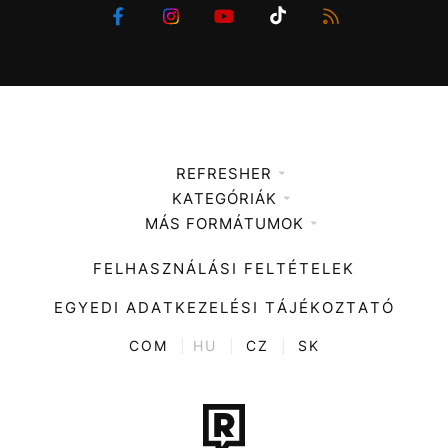
REFRESHER
KATEGÓRIÁK
Médiaajánlat
MÁS FORMÁTUMOK
Zene
Impresszum
Kiemelt tartalmak
Divat
FELHASZNÁLÁSI FELTÉTELEK
Videó
Kultúra
EGYEDI ADATKEZELÉSI TÁJÉKOZTATÓ
Kvíz
ENTR
COM
|
HU
|
CZ
|
SK
Film + sorozat
Tech-Tudomány