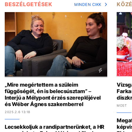
BESZÉLGETÉSEK
KÖZÉ
MINDEN CIKK
„Mire megértettem a szüleim
Vizsgá
függőségét, én is belecsúsztam” –
Farkas
Interjú a Mélypont érzés szereplőjével
diszkr
és Wéber Ágnes szakemberrel
MOST
2025.2.6 13:18
Megaf
Lecsekkoljuk a randipartnerünket, a HR
képvis