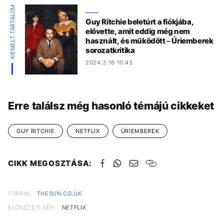
KIEMELT TARTALOM
Guy Ritchie beletúrt a fiókjába,
elővette, amit eddig még nem
használt, és működött – Úriemberek
sorozatkritika
2024.3.16 10:43
Erre találsz még hasonló témájú cikkeket
GUY RITCHIE
NETFLIX
ÚRIEMBEREK
CIKK MEGOSZTÁSA:
FORRÁS
THESUN.CO.UK
ELŐNÉZETI KÉP:
NETFLIX