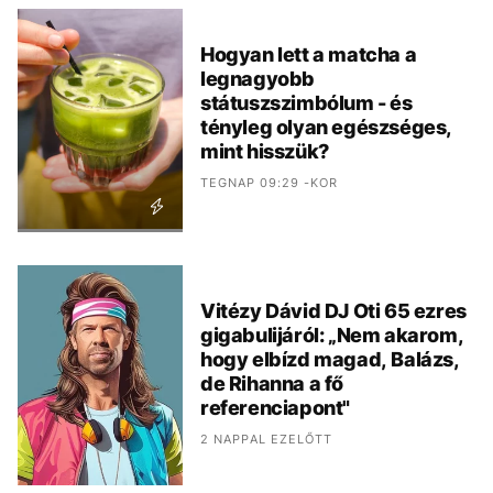
Hogyan lett a matcha a
legnagyobb
státuszszimbólum - és
tényleg olyan egészséges,
mint hisszük?
TEGNAP 09:29 -KOR
Vitézy Dávid DJ Oti 65 ezres
gigabulijáról: „Nem akarom,
hogy elbízd magad, Balázs,
de Rihanna a fő
referenciapont"
2 NAPPAL EZELŐTT