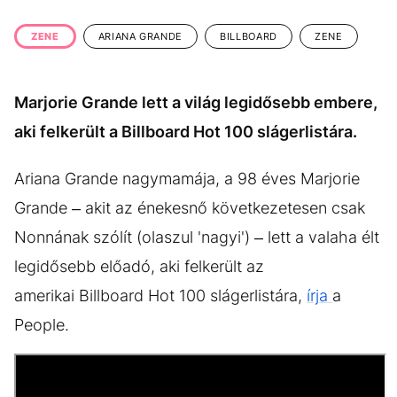
KÖZÉLET
UTAZÁS
ZENE
ARIANA GRANDE
BILLBOARD
ZENE
ÉLETMÓD
DESIGN
BESZÉLGETÉSEK
ARCOK
Marjorie Grande lett a világ legidősebb embere,
VIDEÓ
TÖRTÉNETEK
aki felkerült a Billboard Hot 100 slágerlistára.
GASZTRO
Ariana Grande nagymamája, a 98 éves Marjorie
Grande – akit az énekesnő következetesen csak
Nonnának szólít (olaszul 'nagyi') – lett a valaha élt
legidősebb előadó, aki felkerült az
amerikai Billboard Hot 100 slágerlistára,
írja
a
People.