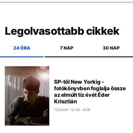
Legolvasottabb cikkek
24 ÓRA
7 NAP
30 NAP
SP-től New Yorkig -
fotókönyvben foglalja össze
az elmúlt tíz évét Éder
Krisztián
TEGNAP 10:09 -KOR