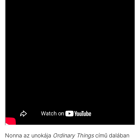
Nonna az unokája
Ordinary Things
című dalában