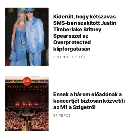
Kiderült, hogy kétszavas
SMS-ben szakított Justin
Timberlake Britney
Spearsszel az
Overprotected
klipforgatásán
2 NAPPAL EZELŐTT
Ennek a három előadónak a
koncertjét biztosan közvetíti
az M1 a Szigetről
57 PERCE