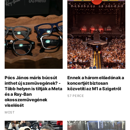
Pócs János máris búcsút
Ennek a három előadónak a
inthet új szemüvegének? -
koncertjét biztosan
Több helyen is tiltják a Meta
közvetíti az M1 a Szigetről
és a Ray-Ban
57 PERCE
okosszemüvegének
viselését
MOST