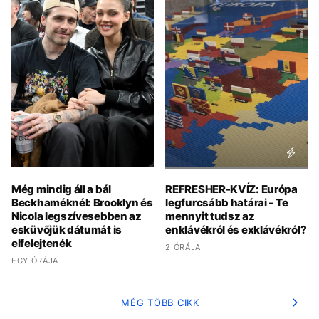
Még mindig áll a bál
REFRESHER-KVÍZ: Európa
Beckhaméknél: Brooklyn és
legfurcsább határai - Te
Nicola legszívesebben az
mennyit tudsz az
esküvőjük dátumát is
enklávékról és exklávékról?
elfelejtenék
2 ÓRÁJA
EGY ÓRÁJA
MÉG TÖBB CIKK