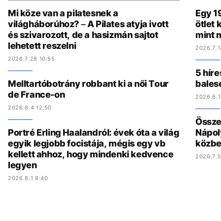
Mi köze van a pilatesnek a
Egy 19
világháborúhoz? – A Pilates atyja ivott
ötlet
és szivarozott, de a hasizmán sajtot
mint 
lehetett reszelni
2026.7.1
2026.7.28 10:55
5 híre
Melltartóbotrány robbant ki a női Tour
bales
de France-on
2026.6.1
2026.8.4 12:50
Összed
Portré Erling Haalandról: évek óta a világ
Nápol
egyik legjobb focistája, mégis egy vb
közbe
kellett ahhoz, hogy mindenki kedvence
2026.7.5
legyen
2026.8.1 8:40