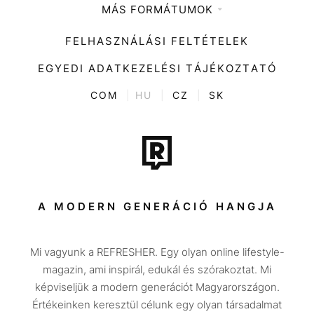
MÁS FORMÁTUMOK
Zene
Impresszum
Kiemelt tartalmak
Divat
FELHASZNÁLÁSI FELTÉTELEK
Videó
Kultúra
EGYEDI ADATKEZELÉSI TÁJÉKOZTATÓ
Kvíz
ENTR
COM
|
HU
|
CZ
|
SK
Film + sorozat
Tech-Tudomány
Sport
Társadalom
A MODERN GENERÁCIÓ HANGJA
Közélet
Mi vagyunk a REFRESHER. Egy olyan online lifestyle-
Utazás
magazin, ami inspirál, edukál és szórakoztat. Mi
Életmód
képviseljük a modern generációt Magyarországon.
Értékeinken keresztül célunk egy olyan társadalmat
Design