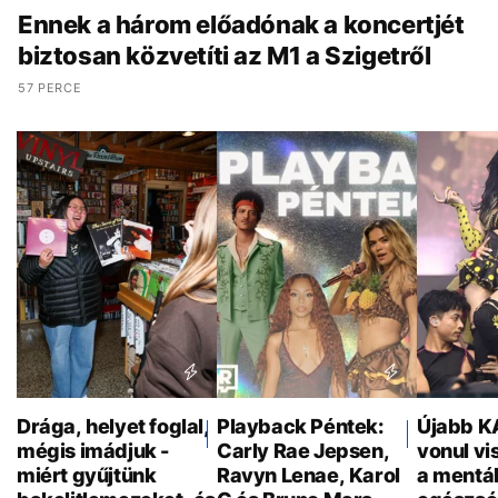
Ennek a három előadónak a koncertjét
biztosan közvetíti az M1 a Szigetről
57 PERCE
Drága, helyet foglal,
Playback Péntek:
Újabb K
mégis imádjuk -
Carly Rae Jepsen,
vonul vi
miért gyűjtünk
Ravyn Lenae, Karol
a mentál