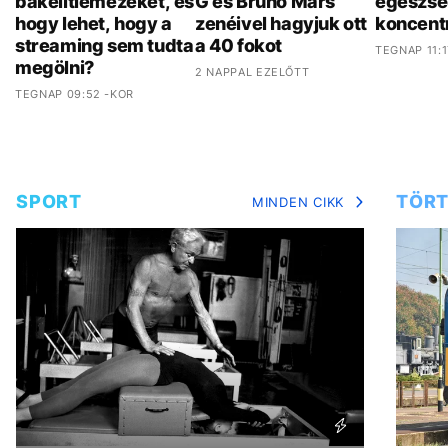
bakelitlemezeket, és
G és Bruno Mars
egészsé
hogy lehet, hogy a
zenéivel hagyjuk ott
koncent
streaming sem tudta
a 40 fokot
TEGNAP 11:1
megölni?
2 NAPPAL EZELŐTT
TEGNAP 09:52 -KOR
SPORT
TÖRT
MINDEN CIKK