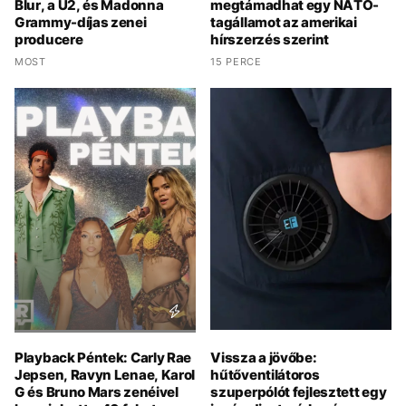
Blur, a U2, és Madonna
megtámadhat egy NATO-
Grammy-díjas zenei
tagállamot az amerikai
producere
hírszerzés szerint
MOST
15 PERCE
Playback Péntek: Carly Rae
Vissza a jövőbe:
Jepsen, Ravyn Lenae, Karol
hűtőventilátoros
G és Bruno Mars zenéivel
szuperpólót fejlesztett egy