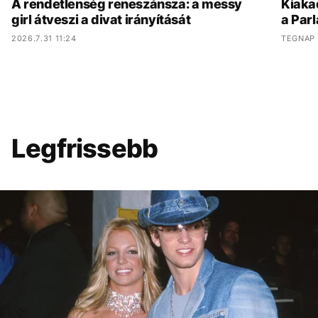
A rendetlenség reneszánsza: a messy
Kiaka
girl átveszi a divat irányítását
a Parl
2026.7.31 11:24
TEGNAP 
Legfrissebb