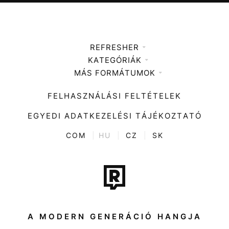
REFRESHER
KATEGÓRIÁK
Médiaajánlat
MÁS FORMÁTUMOK
Zene
Impresszum
Kiemelt tartalmak
Divat
FELHASZNÁLÁSI FELTÉTELEK
Videó
Kultúra
EGYEDI ADATKEZELÉSI TÁJÉKOZTATÓ
Kvíz
ENTR
COM
|
HU
|
CZ
|
SK
Film + sorozat
Tech-Tudomány
Sport
Társadalom
A MODERN GENERÁCIÓ HANGJA