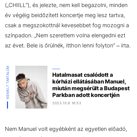
(„CHIILL“), és jelezte, nem kell begazolni, minden
év végéig beidőzített koncertje meg lesz tartva,
csak a megszokottnál kevesebbet fog mozogni a
színpadon. „Nem szerettem volna elengedni ezt
az évet. Bele is őrülnék, itthon lenni folyton” – írta.
KIEMELT TARTALOM
Hatalmasat csalódott a
kórházi ellátásában Manuel,
miután megsérült a Budapest
Parkban adott koncertjén
2023.10.6 16:53
Nem Manuel volt egyébként az egyetlen előadó,