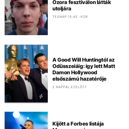
Ozora fesztiválon látták
utoljára
TEGNAP 15:45 -KOR
A Good Will Huntingtól az
Odüsszeiáig: így lett Matt
Damon Hollywood
elsőszámú hazatérője
2 NAPPAL EZELŐTT
Kijött a Forbes listája