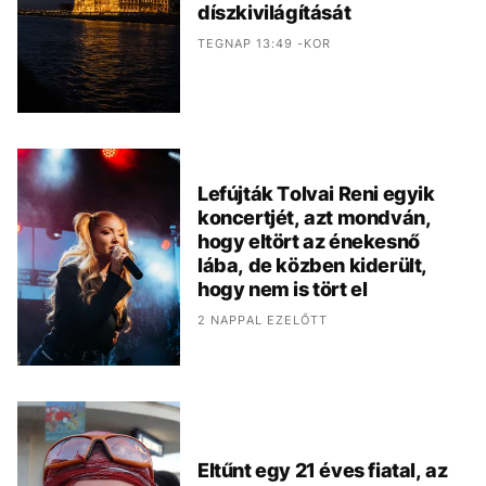
díszkivilágítását
TEGNAP 13:49 -KOR
Lefújták Tolvai Reni egyik
koncertjét, azt mondván,
hogy eltört az énekesnő
lába, de közben kiderült,
hogy nem is tört el
2 NAPPAL EZELŐTT
Eltűnt egy 21 éves fiatal, az