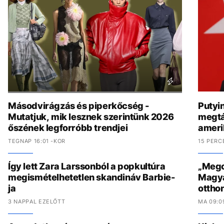
Másodvirágzás és piperkőcség -
Putyi
Mutatjuk, mik lesznek szerintünk 2026
megtá
őszének legforróbb trendjei
amerik
TEGNAP 16:01 -KOR
15 PERC
Így lett Zara Larssonból a popkultúra
„Megcs
megismételhetetlen skandináv Barbie-
Magyar
ja
ottho
3 NAPPAL EZELŐTT
MA 09:0