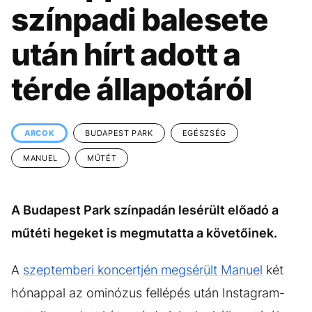
KÖZÉLET
UTAZÁS
színpadi balesete
ÉLETMÓD
DESIGN
után hírt adott a
BESZÉLGETÉSEK
ARCOK
térde állapotáról
VIDEÓ
TÖRTÉNETEK
GASZTRO
ARCOK
BUDAPEST PARK
EGÉSZSÉG
MANUEL
MŰTÉT
A Budapest Park színpadán lesérült előadó a
műtéti hegeket is megmutatta a követőinek.
A
szeptemberi koncertjén megsérült Manuel
két
hónappal az ominózus fellépés után Instagram-