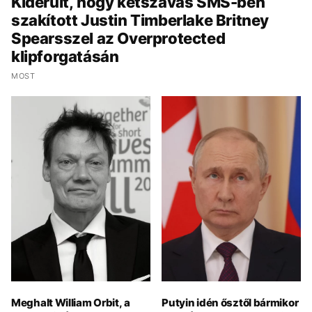
Kiderült, hogy kétszavas SMS-ben
szakított Justin Timberlake Britney
Spearsszel az Overprotected
klipforgatásán
MOST
Meghalt William Orbit, a
Putyin idén ősztől bármikor