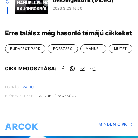
beszélgettünk (VIDEÓ)
2023.3.23 16:20
Erre találsz még hasonló témájú cikkeket
BUDAPEST PARK
EGÉSZSÉG
MANUEL
MŰTÉT
CIKK MEGOSZTÁSA:
FORRÁS
24.HU
ELŐNÉZETI KÉP:
MANUEL / FACEBOOK
ARCOK
MINDEN CIKK