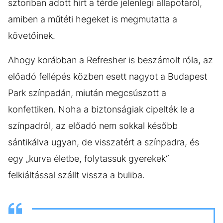
sztoriban adott hírt a térde jelenlegi állapotáról,
amiben a műtéti hegeket is megmutatta a
követőinek.
Ahogy korábban a Refresher is beszámolt róla, az
előadó fellépés közben esett nagyot a Budapest
Park színpadán, miután megcsúszott a
konfettiken. Noha a biztonságiak cipelték le a
színpadról, az előadó nem sokkal később
sántikálva ugyan, de visszatért a színpadra, és
egy „kurva életbe, folytassuk gyerekek“
felkiáltással szállt vissza a buliba.