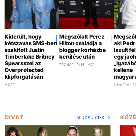
Kiderült, hogy
Megszólalt Perez
Megszóla
kétszavas SMS-ben
Hilton családja a
aki Pedr
szakított Justin
blogger kórházba
lazult f
Timberlake Britney
kerülése után
egy jach
Spearsszel az
„Igazáb
TEGNAP 10:46 -KOR
Overprotected
kellene
klipforgatásán
magyar
MOST
2 NAPPAL E
DIVAT
KÖZÉ
MINDEN CIKK