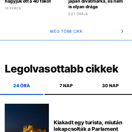
hagyjuk ott a 40 fokot
japán divatmárka, és nem
is olyan drága
16 PERCE
EGY ÓRÁJA
MÉG TÖBB CIKK
Legolvasottabb cikkek
24 ÓRA
7 NAP
30 NAP
Kiakadt egy turista, miután
lekapcsolták a Parlament