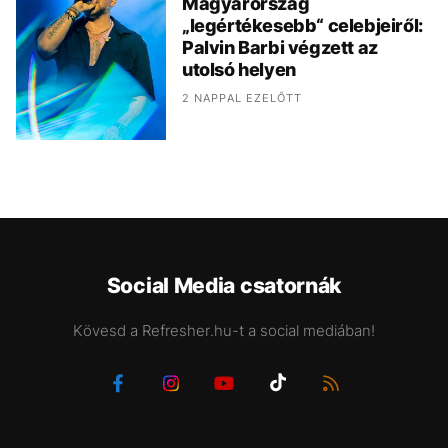
Magyarország
„legértékesebb“ celebjeiről:
Palvin Barbi végzett az
utolsó helyen
2 NAPPAL EZELŐTT
Social Media csatornák
Kövesd a Refresher.hu-t a social mediában!