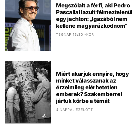
Megszólalt a férfi, aki Pedro
Pascallal lazult félmeztelenül
egy jachton: „Igazából nem
kellene magyarázkodnom“
TEGNAP 15:30 -KOR
Miért akarjuk ennyire, hogy
minket válasszanak az
érzelmileg elérhetetlen
emberek? Szakemberrel
jártuk körbe a témát
4 NAPPAL EZELŐTT