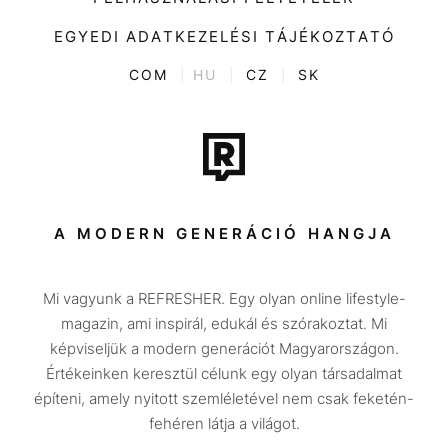
Videó
Kultúra
EGYEDI ADATKEZELÉSI TÁJÉKOZTATÓ
Kvíz
ENTR
COM
|
HU
|
CZ
|
SK
Film + sorozat
Tech-Tudomány
Sport
Társadalom
A MODERN GENERÁCIÓ HANGJA
Közélet
Mi vagyunk a REFRESHER. Egy olyan online lifestyle-
Utazás
magazin, ami inspirál, edukál és szórakoztat. Mi
Életmód
képviseljük a modern generációt Magyarországon.
Értékeinken keresztül célunk egy olyan társadalmat
Design
építeni, amely nyitott szemléletével nem csak feketén-
Beszélgetések
fehéren látja a világot.