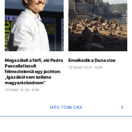
Megszólalt a férfi, aki Pedro
Emelkedik a Duna vize
Pascallal lazult
TEGNAP 13:51 -KOR
félmeztelenül egy jachton:
„Igazából nem kellene
magyarázkodnom“
TEGNAP 15:30 -KOR
MÉG TÖBB CIKK