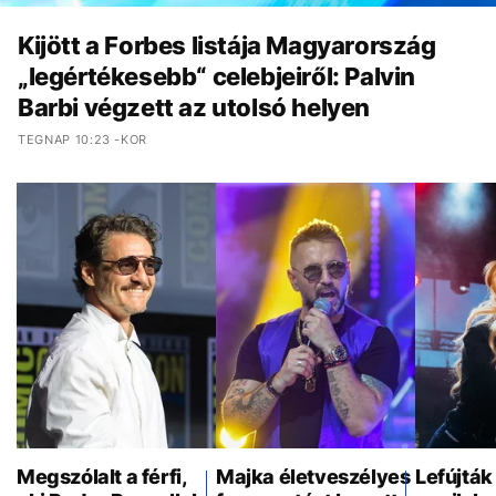
Kijött a Forbes listája Magyarország
„legértékesebb“ celebjeiről: Palvin
Barbi végzett az utolsó helyen
TEGNAP 10:23 -KOR
Megszólalt a férfi,
Majka életveszélyes
Lefújták