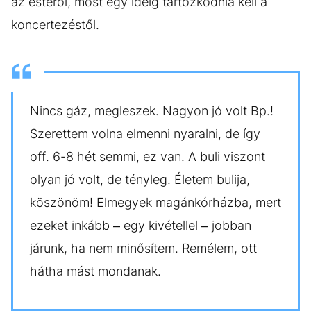
az estéről, most egy ideig tartózkodnia kell a
koncertezéstől.
Nincs gáz, megleszek. Nagyon jó volt Bp.!
Szerettem volna elmenni nyaralni, de így
off. 6-8 hét semmi, ez van. A buli viszont
olyan jó volt, de tényleg. Életem bulija,
köszönöm! Elmegyek magánkórházba, mert
ezeket inkább – egy kivétellel – jobban
járunk, ha nem minősítem. Remélem, ott
hátha mást mondanak.