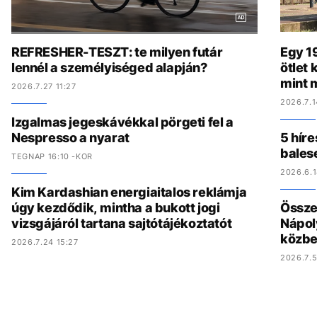
REFRESHER-TESZT: te milyen futár
Egy 19
lennél a személyiséged alapján?
ötlet
mint 
2026.7.27 11:27
2026.7.1
Izgalmas jegeskávékkal pörgeti fel a
Nespresso a nyarat
5 híre
bales
TEGNAP 16:10 -KOR
2026.6.1
Kim Kardashian energiaitalos reklámja
úgy kezdődik, mintha a bukott jogi
Összed
vizsgájáról tartana sajtótájékoztatót
Nápol
közbe
2026.7.24 15:27
2026.7.5