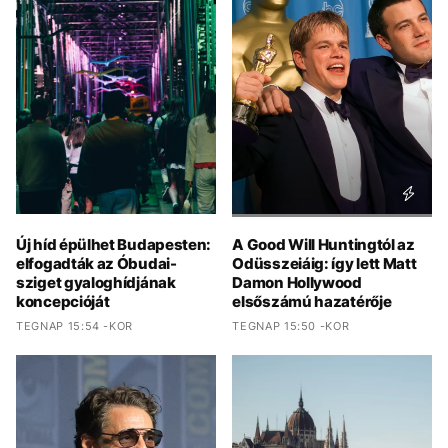
Új híd épülhet Budapesten:
A Good Will Huntingtól az
elfogadták az Óbudai-
Odüsszeiáig: így lett Matt
sziget gyaloghídjának
Damon Hollywood
koncepcióját
elsőszámú hazatérője
TEGNAP 15:54 -KOR
TEGNAP 15:50 -KOR