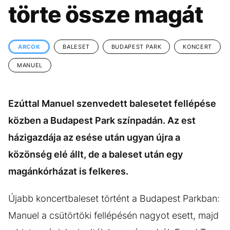
KÖZÉLET
UTAZÁS
törte össze magát
ÉLETMÓD
DESIGN
BESZÉLGETÉSEK
ARCOK
ARCOK
BALESET
BUDAPEST PARK
KONCERT
VIDEÓ
TÖRTÉNETEK
MANUEL
GASZTRO
Ezúttal Manuel szenvedett balesetet fellépése
közben a Budapest Park színpadán. Az est
házigazdája az esése után ugyan újra a
közönség elé állt, de a baleset után egy
magánkórházat is felkeres.
Újabb koncertbaleset történt a Budapest Parkban:
Manuel a csütörtöki fellépésén nagyot esett, majd