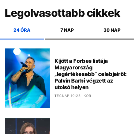
Legolvasottabb cikkek
24 ÓRA
7 NAP
30 NAP
Kijött a Forbes listája
Magyarország
„legértékesebb“ celebjeiről:
Palvin Barbi végzett az
utolsó helyen
TEGNAP 10:23 -KOR