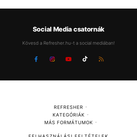
Social Media csatornák
Kövesd a Refresher.hu-t a social mediában!
REFRESHER
KATEGÓRIÁK
Médiaajánlat
MÁS FORMÁTUMOK
Zene
Impresszum
Kiemelt tartalmak
Divat
FELHASZNÁLÁSI FELTÉTELEK