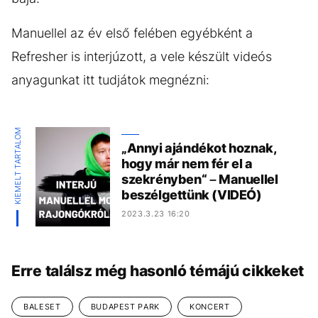
Manuellel az év első felében egyébként a
Refresher is interjúzott, a vele készült videós
anyagunkat itt tudjátok megnézni:
KIEMELT TARTALOM
„Annyi ajándékot hoznak,
hogy már nem fér el a
szekrényben“ – Manuellel
beszélgettünk (VIDEÓ)
2023.3.23 16:20
Erre találsz még hasonló témájú cikkeket
BALESET
BUDAPEST PARK
KONCERT