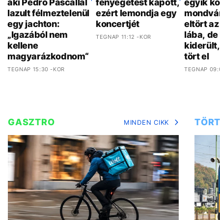
aki Pedro Pascallal
fenyegetést kapott,
egyik ko
lazult félmeztelenül
ezért lemondja egy
mondván
egy jachton:
koncertjét
eltört a
„Igazából nem
lába, de
TEGNAP 11:12 -KOR
kellene
kiderült
magyarázkodnom“
tört el
TEGNAP 15:30 -KOR
TEGNAP 09:
GASZTRO
TÖRT
MINDEN CIKK