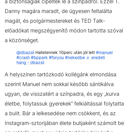
a biztonságiak cipelték le a színpadról. Ezzel T.
Danny magára maradt, de ügyesen feltalálta
magát, és polgármestereket és TED Talk-
előadókat megszégyenítő módon tartotta szóval
a közönséget.
@dbazsii
Halistennek 10perc után jól lett
#manuel
#crash
#bppark
#foryou
#nekedbe
♬ eredeti
hang - dbazsii
A helyszínen tartózkodó kollégánk elmondása
szerint Manuel nem sokkal később sántikálva
ugyan, de visszatért a színpadra, és egy „kurva
életbe, folytassuk gyerekek“ felkiáltással folytatta
a bulit. Bár a lelkesedése nem csökkent, és az
Instagram-sztorijában élete bulijaként számolt be