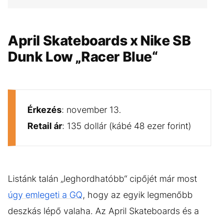
GALÉRIA MEGTEKINTÉSE
(8)
April Skateboards x Nike SB
Dunk Low „Racer Blue“
Érkezés
: november 13.
Retail ár
: 135 dollár (kábé 48 ezer forint)
Listánk talán „leghordhatóbb“ cipőjét már most
úgy emlegeti a GQ
, hogy az egyik legmenőbb
deszkás lépő valaha. Az April Skateboards és a