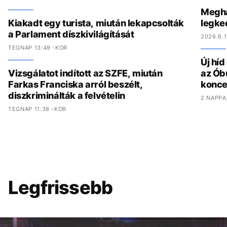
Megha
Kiakadt egy turista, miután lekapcsolták
legke
a Parlament díszkivilágítását
2026.6.1
TEGNAP 13:49 -KOR
Új hí
Vizsgálatot indított az SZFE, miután
az Ób
Farkas Franciska arról beszélt,
konce
diszkriminálták a felvételin
2 NAPPA
TEGNAP 11:38 -KOR
Legfrissebb