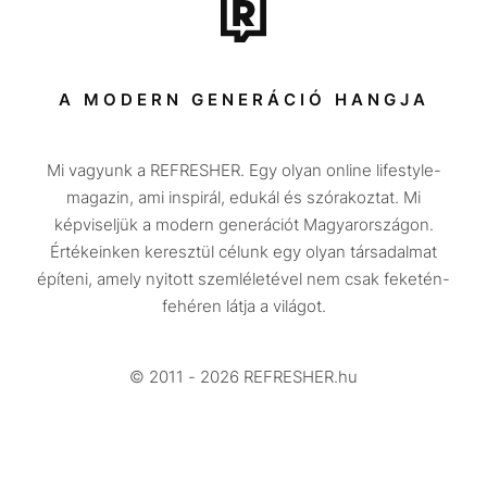
Tech-Tudomány
Sport
Társadalom
A MODERN GENERÁCIÓ HANGJA
Közélet
Mi vagyunk a REFRESHER. Egy olyan online lifestyle-
Utazás
magazin, ami inspirál, edukál és szórakoztat. Mi
Életmód
képviseljük a modern generációt Magyarországon.
Értékeinken keresztül célunk egy olyan társadalmat
Design
építeni, amely nyitott szemléletével nem csak feketén-
Beszélgetések
fehéren látja a világot.
Arcok
© 2011 - 2026 REFRESHER.hu
Videó
Történetek
Gasztro