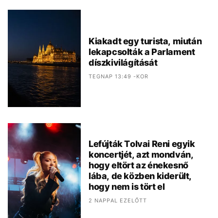
Kiakadt egy turista, miután
lekapcsolták a Parlament
díszkivilágítását
TEGNAP 13:49 -KOR
Lefújták Tolvai Reni egyik
koncertjét, azt mondván,
hogy eltört az énekesnő
lába, de közben kiderült,
hogy nem is tört el
2 NAPPAL EZELŐTT