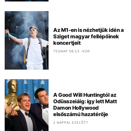
Az M1-en is nézhetjük idén a
Sziget magyar fellépőinek
koncertjeit
TEGNAP 08:23 -KOR
A Good Will Huntingtól az
Odüsszeiáig: így lett Matt
Damon Hollywood
elsőszámú hazatérője
2 NAPPAL EZELŐTT