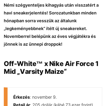
Némi szégyenteljes kihagyás után visszatért a
havi sneakerjelentés! Sorozatunkban minden
hónapban sorra vesszük az általunk
„legkeményebbnek“ ítélt új sneakereket.
Novemberrel belépünk az éves végjátékra és
jönnek is az ünnepi droppok!
Off-White™ x Nike Air Force 1
Mid „Varsity Maize“
Érkezés
: november 9.
Retail ár
: 205 dollár (kábé 73 ezer forint)