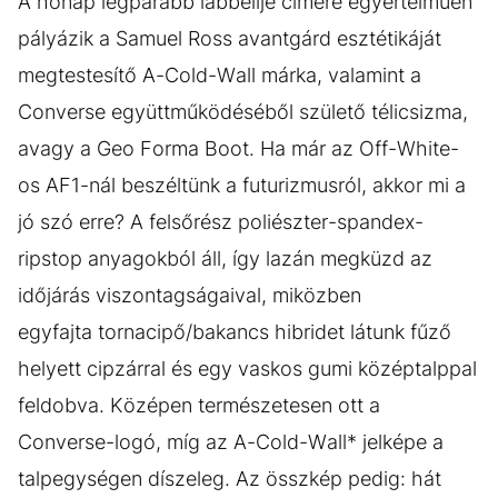
A hónap legparább lábbelije címére egyértelműen
pályázik a Samuel Ross avantgárd esztétikáját
megtestesítő A-Cold-Wall márka, valamint a
Converse együttműködéséből születő télicsizma,
avagy a Geo Forma Boot. Ha már az Off-White-
os AF1-nál beszéltünk a futurizmusról, akkor mi a
jó szó erre? A felsőrész poliészter-spandex-
ripstop anyagokból áll, így lazán megküzd az
időjárás viszontagságaival, miközben
egyfajta tornacipő/bakancs hibridet látunk fűző
helyett cipzárral és egy vaskos gumi középtalppal
feldobva. Középen természetesen ott a
Converse-logó, míg az A-Cold-Wall* jelképe a
talpegységen díszeleg. Az összkép pedig: hát