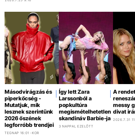
Másodvirágzás és
Így lett Zara
A rende
piperkőcség -
Larssonból a
reneszá
Mutatjuk, mik
popkultúra
messy gi
lesznek szerintünk
megismételhetetlen
divat ir
2026 őszének
skandináv Barbie-ja
2026.7.31 1
legforróbb trendjei
3 NAPPAL EZELŐTT
TEGNAP 16:01 -KOR