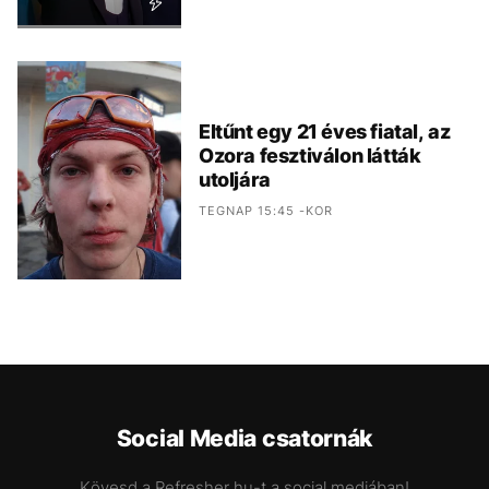
Eltűnt egy 21 éves fiatal, az
Ozora fesztiválon látták
utoljára
TEGNAP 15:45 -KOR
Social Media csatornák
Kövesd a Refresher.hu-t a social mediában!