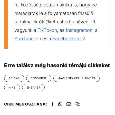
fel közösségi csatornáinkra is, hogy ne
maradjatok le a folyamatosan frissülő
tartalmainkról: @refresherhu néven ott
vagyunk a
TikTokon
, az
Instagramon
, a
YouTube
-on és a
Facebookon
is!
Erre találsz még hasonló témájú cikkeket
ADIDAS
CONVERSE
HAVI SNEAKERJELENTÉS
NIKE
SNEAKER
CIKK MEGOSZTÁSA: