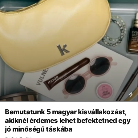
Bemutatunk 5 magyar kisvállakozást,
akiknél érdemes lehet befektetned egy
jó minőségű táskába
2026.7.25 9:16