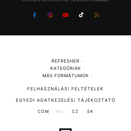
REFRESHER
KATEGÓRIÁK
Médiaajánlat
MÁS FORMÁTUMOK
Zene
Impresszum
Kiemelt tartalmak
Divat
FELHASZNÁLÁSI FELTÉTELEK
Videó
Kultúra
EGYEDI ADATKEZELÉSI TÁJÉKOZTATÓ
Kvíz
ENTR
COM
|
HU
|
CZ
|
SK
Film + sorozat