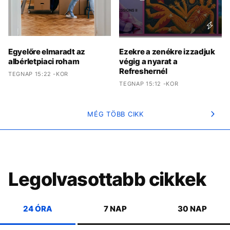
Egyelőre elmaradt az
Ezekre a zenékre izzadjuk
albérletpiaci roham
végig a nyarat a
Refreshernél
TEGNAP 15:22 -KOR
TEGNAP 15:12 -KOR
MÉG TÖBB CIKK
Legolvasottabb cikkek
24 ÓRA
7 NAP
30 NAP