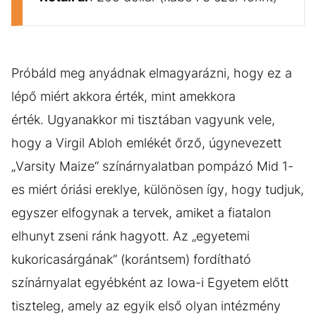
Próbáld meg anyádnak elmagyarázni, hogy ez a
lépő miért akkora érték, mint amekkora
érték. Ugyanakkor mi tisztában vagyunk vele,
hogy a Virgil Abloh emlékét őrző, úgynevezett
„Varsity Maize“ színárnyalatban pompázó Mid 1-
es miért óriási ereklye, különösen így, hogy tudjuk,
egyszer elfogynak a tervek, amiket a fiatalon
elhunyt zseni ránk hagyott. Az „egyetemi
kukoricasárgának“ (korántsem) fordítható
színárnyalat egyébként az Iowa-i Egyetem előtt
tiszteleg, amely az egyik első olyan intézmény