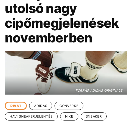
KÖZÉLET
UTAZÁS
utolsó nagy
ÉLETMÓD
DESIGN
cipőmegjelenések
BESZÉLGETÉSEK
ARCOK
novemberben
VIDEÓ
TÖRTÉNETEK
GASZTRO
FORRÁS ADIDAS ORIGINALS
DIVAT
ADIDAS
CONVERSE
HAVI SNEAKERJELENTÉS
NIKE
SNEAKER