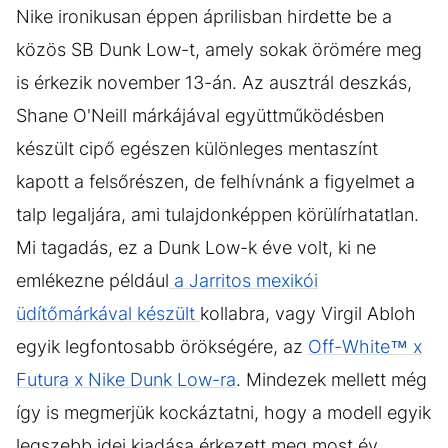
Nike ironikusan éppen áprilisban hirdette be a
közös SB Dunk Low-t, amely sokak örömére meg
is érkezik november 13-án. Az ausztrál deszkás,
Shane O'Neill márkájával együttműködésben
készült cipő egészen különleges mentaszínt
kapott a felsőrészen, de felhívnánk a figyelmet a
talp legaljára, ami tulajdonképpen körülírhatatlan.
Mi tagadás, ez a Dunk Low-k éve volt, ki ne
emlékezne például
a Jarritos mexikói
üdítőmárkával készült
kollabra, vagy Virgil Abloh
egyik legfontosabb örökségére, az
Off-White™ x
Futura x Nike Dunk Low-ra
. Mindezek mellett még
így is megmerjük kockáztatni, hogy a modell egyik
legszebb idei kiadása érkezett meg most év