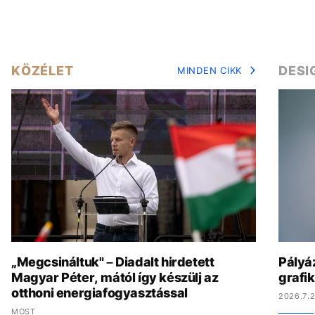
KÖZÉLET
DESI
MINDEN CIKK
„Megcsináltuk" – Diadalt hirdetett
Pályáz
Magyar Péter, mától így készülj az
grafi
otthoni energiafogyasztással
2026.7.2
MOST