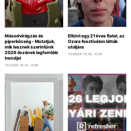
Másodvirágzás és
Eltűnt egy 21 éves fiatal, az
piperkőcség - Mutatjuk,
Ozora fesztiválon látták
mik lesznek szerintünk
utoljára
2026 őszének legforróbb
TEGNAP 15:45 -KOR
trendjei
TEGNAP 16:01 -KOR