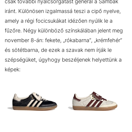
csak további nyálcsorgatást generál a Sambák
iránt. Különösen izgalmassá teszi a cipő nyelve,
amely a régi focicsukákat idézően nyúlik le a
fűzőre. Négy különböző színskálában jelent meg
november 8-án: fekete, „rókabarna“, „krémfehér“
és sötétbarna, de ezek a szavak nem írják le
szépségüket, úgyhogy beszéljenek helyettünk a
képek: