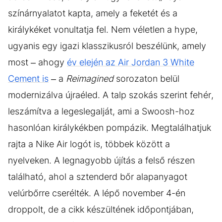
színárnyalatot kapta, amely a feketét és a
királykéket vonultatja fel. Nem véletlen a hype,
ugyanis egy igazi klasszikusról beszélünk, amely
most – ahogy
év elején az Air Jordan 3 White
Cement is
– a
Reimagined
sorozaton belül
modernizálva újraéled. A talp szokás szerint fehér,
leszámítva a legeslegalját, ami a Swoosh-hoz
hasonlóan királykékben pompázik. Megtalálhatjuk
rajta a Nike Air logót is, többek között a
nyelveken. A legnagyobb újítás a felső részen
található, ahol a sztenderd bőr alapanyagot
velúrbőrre cserélték. A lépő november 4-én
droppolt, de a cikk készültének időpontjában,