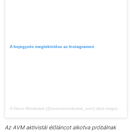
A bejegyzés megtekintése az Instagramon
A Város Mindenkié (@avarosmindenkie_avm) által megosztott bejegyzés
Az AVM aktivistái élőláncot alkotva próbálnak