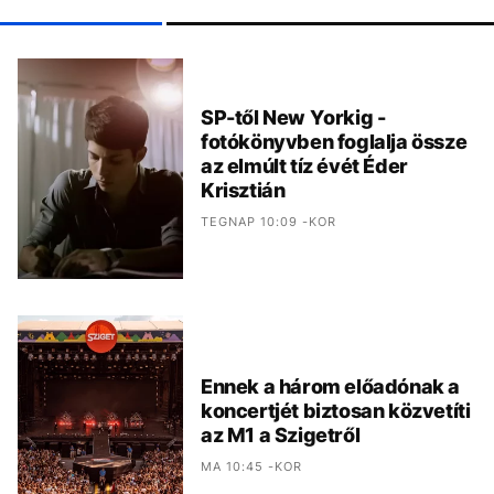
SP-től New Yorkig -
fotókönyvben foglalja össze
az elmúlt tíz évét Éder
Krisztián
TEGNAP 10:09 -KOR
Ennek a három előadónak a
koncertjét biztosan közvetíti
az M1 a Szigetről
MA 10:45 -KOR