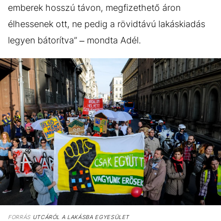
emberek hosszú távon, megfizethető áron
élhessenek ott, ne pedig a rövidtávú lakáskiadás
legyen bátorítva” – mondta Adél.
FORRÁS
UTCÁRÓL A LAKÁSBA EGYESÜLET