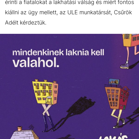
érinti a fiatalokat a lakhatási válság és miért fontos
kiállni az ügy mellett, az ULE munkatársát, Csűrök
Adélt kérdeztük.