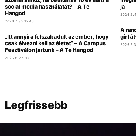
social media használatát? – A Te
ja
Hangod
2026.8.4
2026.7.30 15:46
A ren
„Itt annyira felszabadult az ember, hogy
girl á
csak élvezni kell az életet” – A Campus
2026.7.3
Fesztiválon jártunk – A Te Hangod
2026.8.2 9:17
Legfrissebb