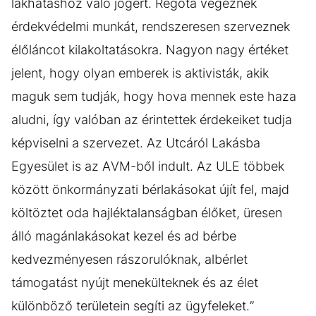
lakhatáshoz való jogért. Régóta végeznek
érdekvédelmi munkát, rendszeresen szerveznek
élőláncot kilakoltatásokra. Nagyon nagy értéket
jelent, hogy olyan emberek is aktivisták, akik
maguk sem tudják, hogy hova mennek este haza
aludni, így valóban az érintettek érdekeiket tudja
képviselni a szervezet. Az Utcáról Lakásba
Egyesület is az AVM-ből indult. Az ULE többek
között önkormányzati bérlakásokat újít fel, majd
költöztet oda hajléktalanságban élőket, üresen
álló magánlakásokat kezel és ad bérbe
kedvezményesen rászorulóknak, albérlet
támogatást nyújt menekülteknek és az élet
különböző területein segíti az ügyfeleket.”