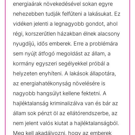
energiaárak növekedésével sokan egyre
nehezebben tudják felfűteni a lakásukat. Ez
vidéken jelenti a legnagyobb gondot, ahol
régi, korszerűtlen házakban élnek alacsony
nyugdíjú, idős emberek. Erre a problémára
sem nyújt átfogó megoldást az állam, a
kormány egyszeri segélyekkel próbál a
helyzeten enyhíteni. A lakások állapotára,
az energiahatékonyság növelésére is
nagyobb hangsúlyt kellene fektetni. A
hajléktalanság kriminalizálva van és bár az
állam sok pénzt öl az ellátórendszerbe, az
nem jelent valós kiutat a hajléktalanságból.
Meg kell akadályozni, hogy az emberek