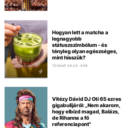
Hogyan lett a matcha a
legnagyobb
státuszszimbólum - és
tényleg olyan egészséges,
mint hisszük?
TEGNAP 09:29 -KOR
Vitézy Dávid DJ Oti 65 ezres
gigabulijáról: „Nem akarom,
hogy elbízd magad, Balázs,
de Rihanna a fő
referenciapont"