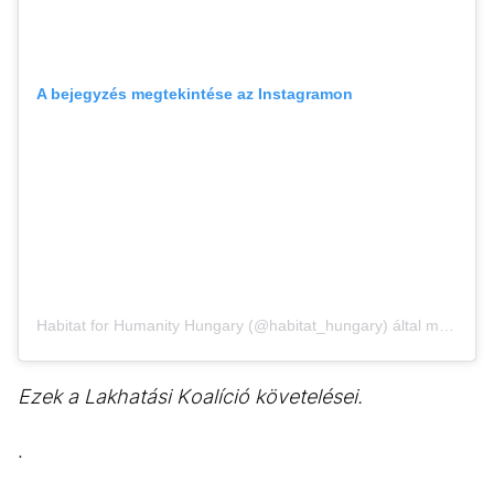
A bejegyzés megtekintése az Instagramon
Habitat for Humanity Hungary (@habitat_hungary) által megosztott bejegyzés
Ezek a Lakhatási Koalíció követelései.
.