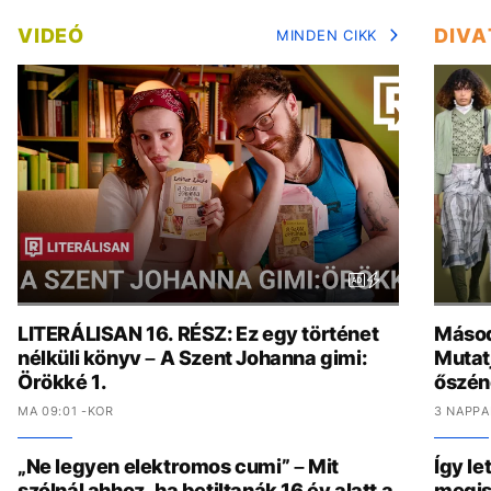
VIDEÓ
DIVA
MINDEN CIKK
LITERÁLISAN 16. RÉSZ: Ez egy történet
Másod
nélküli könyv – A Szent Johanna gimi:
Mutat
Örökké 1.
őszén
MA 09:01 -KOR
3 NAPPA
„Ne legyen elektromos cumi” – Mit
Így le
szólnál ahhoz, ha betiltanák 16 év alatt a
megis