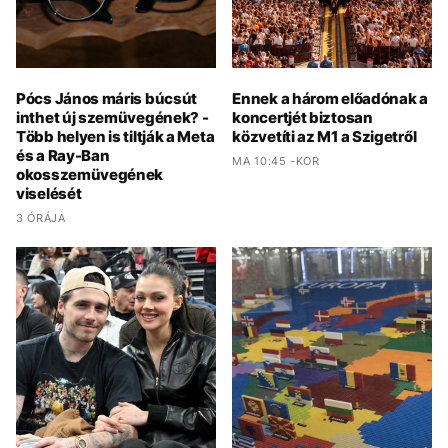
Pócs János máris búcsút
Ennek a három előadónak a
inthet új szemüvegének? -
koncertjét biztosan
Több helyen is tiltják a Meta
közvetíti az M1 a Szigetről
és a Ray-Ban
MA 10:45 -KOR
okosszemüvegének
viselését
3 ÓRÁJA