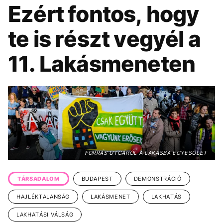
KÖZÉLET
UTAZÁS
Ezért fontos, hogy
ÉLETMÓD
DESIGN
te is részt vegyél a
BESZÉLGETÉSEK
ARCOK
11. Lakásmeneten
VIDEÓ
TÖRTÉNETEK
GASZTRO
FORRÁS UTCÁRÓL A LAKÁSBA EGYESÜLET
TÁRSADALOM
BUDAPEST
DEMONSTRÁCIÓ
HAJLÉKTALANSÁG
LAKÁSMENET
LAKHATÁS
LAKHATÁSI VÁLSÁG