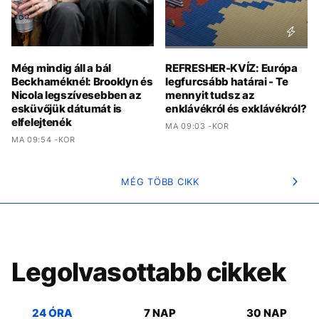
Még mindig áll a bál
REFRESHER-KVÍZ: Európa
Beckhaméknél: Brooklyn és
legfurcsább határai - Te
Nicola legszívesebben az
mennyit tudsz az
esküvőjük dátumát is
enklávékról és exklávékról?
elfelejtenék
MA 09:03 -KOR
MA 09:54 -KOR
MÉG TÖBB CIKK
Legolvasottabb cikkek
24 ÓRA
7 NAP
30 NAP