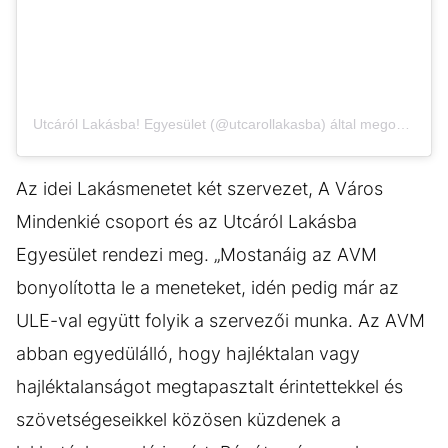
Utcáról Lakásba! Egyesület (@utcarollakasba) által megosztott bejegyzés
Az idei Lakásmenetet két szervezet, A Város
Mindenkié csoport és az Utcáról Lakásba
Egyesület rendezi meg. „Mostanáig az AVM
bonyolította le a meneteket, idén pedig már az
ULE-val együtt folyik a szervezői munka. Az AVM
abban egyedülálló, hogy hajléktalan vagy
hajléktalanságot megtapasztalt érintettekkel és
szövetségeseikkel közösen küzdenek a