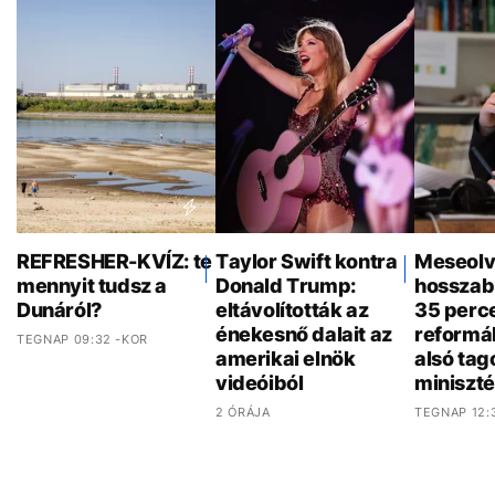
REFRESHER-KVÍZ: te
Taylor Swift kontra
Meseolv
mennyit tudsz a
Donald Trump:
hosszab
Dunáról?
eltávolították az
35 perce
énekesnő dalait az
reformá
TEGNAP 09:32 -KOR
amerikai elnök
alsó tag
videóiból
miniszt
2 ÓRÁJA
TEGNAP 12: