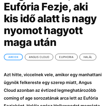
KÖZÉLET
UTAZÁS
Eufória Fezje, aki
ÉLETMÓD
DESIGN
kis idő alatt is nagy
BESZÉLGETÉSEK
ARCOK
nyomot hagyott
VIDEÓ
TÖRTÉNETEK
maga után
GASZTRO
ARCOK
ANGUS CLOUD
EUPHORIA
HALÁL
Azt hitte, viccelnek vele, amikor egy manhattani
ügynök felkereste egy szerep miatt, Angus
Cloud azonban az évtized legmeghatározóbb
coming of age sorozatának arca lett az Eufória
Fezjeként. Halála egész Hollywoodot megrázta,