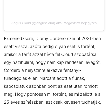
Angus Cloud (@anguscloud) által megosztott bejegyzés
Exmenedzsere, Diomy Cordero szerint 2021-ben
esett vissza, azóta pedig olyan eset is történt,
amikor a férfit azzal hívta fel Cloud szobatársa
egy házibuliról, hogy nem kap rendesen levegőt.
Cordero a helyszínre érkezve fentanyl-
túladagolás elleni Narcant adott a fiúnak,
kapcsolatuk azonban pont az eset után romlott
meg. Hogy pontosan mi történt, és mi zajlott le a
25 éves színészben, azt csak kevesen tudhatják,