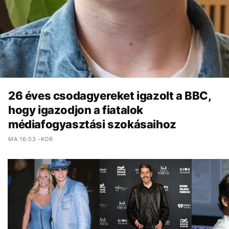
26 éves csodagyereket igazolt a BBC,
hogy igazodjon a fiatalok
médiafogyasztási szokásaihoz
MA 16:03 -KOR