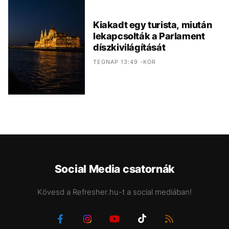
Kiakadt egy turista, miután
lekapcsolták a Parlament
díszkivilágítását
TEGNAP 13:49 -KOR
Social Media csatornák
Kövesd a Refresher.hu-t a social mediában!