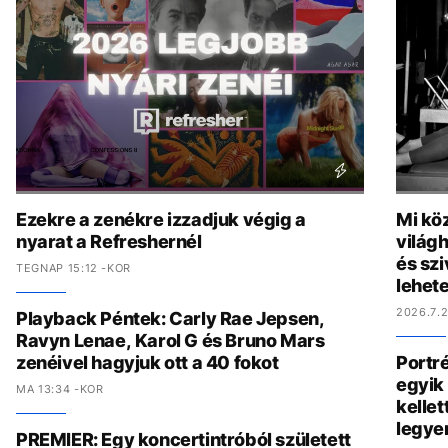
Ezekre a zenékre izzadjuk végig a
Mi köz
nyarat a Refreshernél
világh
és szi
TEGNAP 15:12 -KOR
lehete
2026.7.2
Playback Péntek: Carly Rae Jepsen,
Ravyn Lenae, Karol G és Bruno Mars
zenéivel hagyjuk ott a 40 fokot
Portré
egyik 
MA 13:34 -KOR
kelle
legye
PREMIER: Egy koncertintróból született