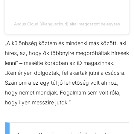
Angus Cloud (@anguscloud) által megosztott bejegyzés
„A különbség köztem és mindenki más között, aki
híres, az, hogy ők többnyire megpróbáltak híresek
lenni” – mesélte korábban az iD magazinnak.
„Keményen dolgoztak, fel akartak jutni a csúcsra.
Számomra ez egy túl jó lehetőség volt ahhoz,
hogy nemet mondjak. Fogalmam sem volt róla,
hogy ilyen messzire jutok.”