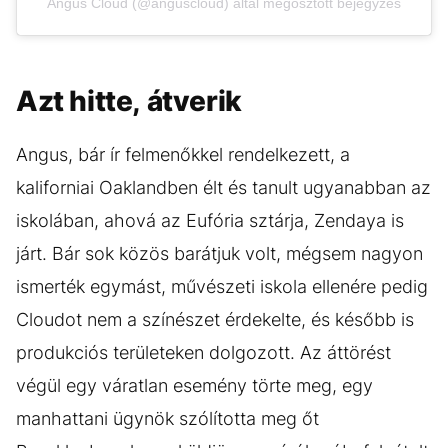
Angus Cloud (@anguscloud) által megosztott bejegyzés
Azt hitte, átverik
Angus, bár ír felmenőkkel rendelkezett, a
kaliforniai Oaklandben élt és tanult ugyanabban az
iskolában, ahová az Eufória sztárja, Zendaya is
járt. Bár sok közös barátjuk volt, mégsem nagyon
ismerték egymást, művészeti iskola ellenére pedig
Cloudot nem a színészet érdekelte, és később is
produkciós területeken dolgozott. Az áttörést
végül egy váratlan esemény törte meg, egy
manhattani ügynök szólította meg őt