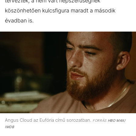
terveztek, a nem várt népszerűségnek
köszönhetően kulcsfigura maradt a második
évadban is.
Angus Cloud az Eufória című sorozatban.
FORRÁS
HBO MAX/
IMDB