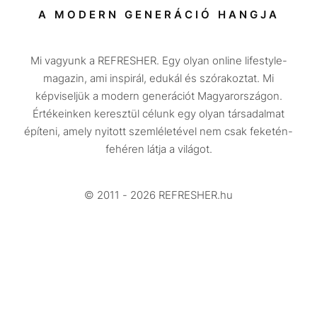
Társadalom
A MODERN GENERÁCIÓ HANGJA
Közélet
Mi vagyunk a REFRESHER. Egy olyan online lifestyle-
Utazás
magazin, ami inspirál, edukál és szórakoztat. Mi
Életmód
képviseljük a modern generációt Magyarországon.
Értékeinken keresztül célunk egy olyan társadalmat
Design
építeni, amely nyitott szemléletével nem csak feketén-
Beszélgetések
fehéren látja a világot.
Arcok
© 2011 - 2026 REFRESHER.hu
Videó
Történetek
Gasztro