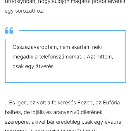
Brooklynban, hogy küldjön magáról próbafelvételt
egy sorozathoz:
Összezavarodtam, nem akartam neki
megadni a telefonszámomat... Azt hittem,
csak egy átverés.
...És igen, ez volt a felkeresés Fezco, az Eufória
balhés, de lojális és aranyszívű dílerének
szerepére, akivel bár eredetileg csak egy évadra