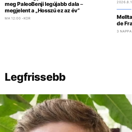
2026.8.1
meg PaleoBenji legújabb dala –
megjelent a „Hosszú ez az év”
Mellta
MA 12:00 -KOR
de Fr
3 NAPPA
Legfrissebb