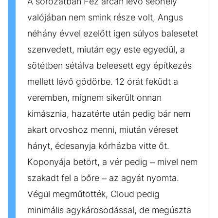
A sorozatban Fez arcán lévő sebhely
valójában nem smink része volt, Angus
néhány évvel ezelőtt igen súlyos balesetet
szenvedett, miután egy este egyedül, a
sötétben sétálva beleesett egy építkezés
mellett lévő gödörbe. 12 órát feküdt a
veremben, mígnem sikerült onnan
kimásznia, hazatérte után pedig bár nem
akart orvoshoz menni, miután véreset
hányt, édesanyja kórházba vitte őt.
Koponyája betört, a vér pedig – mivel nem
szakadt fel a bőre – az agyát nyomta.
Végül megműtötték, Cloud pedig
minimális agykárosodással, de megúszta