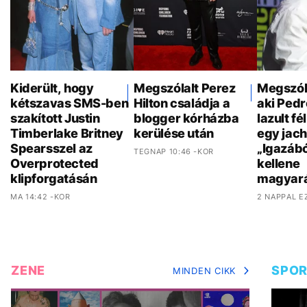
Kiderült, hogy
Megszólalt Perez
Megszóla
kétszavas SMS-ben
Hilton családja a
aki Pedr
szakított Justin
blogger kórházba
lazult f
Timberlake Britney
kerülése után
egy jach
Spearsszel az
„Igazáb
TEGNAP 10:46 -KOR
Overprotected
kellene
klipforgatásán
magyar
MA 14:42 -KOR
2 NAPPAL E
ZENE
SPO
MINDEN CIKK