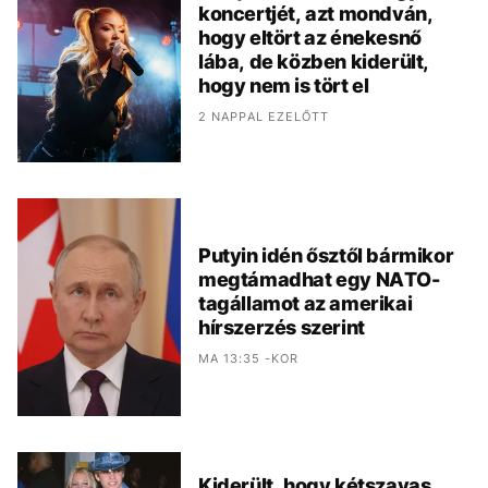
koncertjét, azt mondván,
hogy eltört az énekesnő
lába, de közben kiderült,
hogy nem is tört el
2 NAPPAL EZELŐTT
Putyin idén ősztől bármikor
megtámadhat egy NATO-
tagállamot az amerikai
hírszerzés szerint
MA 13:35 -KOR
Kiderült, hogy kétszavas