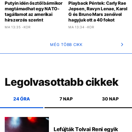
Putyin idén ősztől bármikor
Playback Péntek: Carly Rae
megtámadhat egy NATO-
Jepsen, Ravyn Lenae, Karol
tagállamot az amerikai
G és Bruno Mars zenéivel
hírszerzés szerint
hagyjuk ott a 40 fokot
MA 13:35 -KOR
MA 13:34 -KOR
MÉG TÖBB CIKK
Legolvasottabb cikkek
24 ÓRA
7 NAP
30 NAP
Lefújták Tolvai Reni egyik