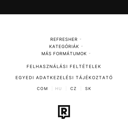
REFRESHER
KATEGÓRIÁK
Médiaajánlat
MÁS FORMÁTUMOK
Zene
Impresszum
Kiemelt tartalmak
Divat
FELHASZNÁLÁSI FELTÉTELEK
Videó
Kultúra
EGYEDI ADATKEZELÉSI TÁJÉKOZTATÓ
Kvíz
ENTR
COM
|
HU
|
CZ
|
SK
Film + sorozat
Tech-Tudomány
Sport