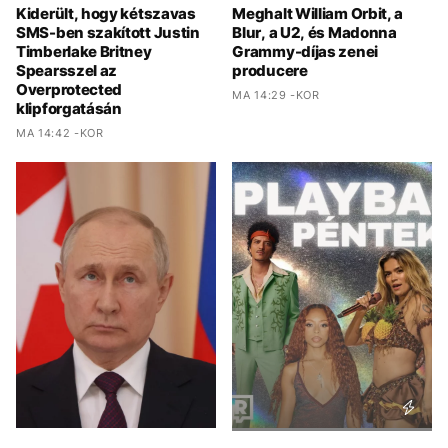
Kiderült, hogy kétszavas
Meghalt William Orbit, a
SMS-ben szakított Justin
Blur, a U2, és Madonna
Timberlake Britney
Grammy-díjas zenei
Spearsszel az
producere
Overprotected
MA 14:29 -KOR
klipforgatásán
MA 14:42 -KOR