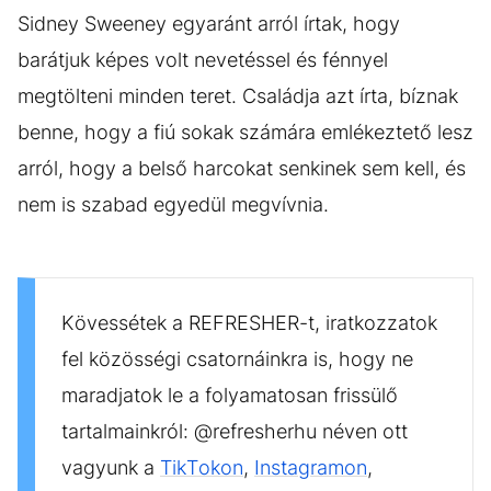
Sidney Sweeney egyaránt arról írtak, hogy
barátjuk képes volt nevetéssel és fénnyel
megtölteni minden teret. Családja azt írta, bíznak
benne, hogy a fiú sokak számára emlékeztető lesz
arról, hogy a belső harcokat senkinek sem kell, és
nem is szabad egyedül megvívnia.
Kövessétek a REFRESHER-t, iratkozzatok
fel közösségi csatornáinkra is, hogy ne
maradjatok le a folyamatosan frissülő
tartalmainkról: @refresherhu néven ott
vagyunk a
TikTokon
,
Instagramon
,