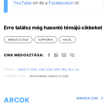
YouTube
-on és a
Facebookon
is!
Erre találsz még hasonló témájú cikkeket
ANGUS CLOUD
EUPHORIA
HALÁL
CIKK MEGOSZTÁSA:
FORRÁS
VARIETY.COM
,
CNN.COM
,
NPR.ORG
,
NLC.HU
ELŐNÉZETI KÉP:
INSTAGRAM/ ANGUS CLOUD
ARCOK
MINDEN CIKK