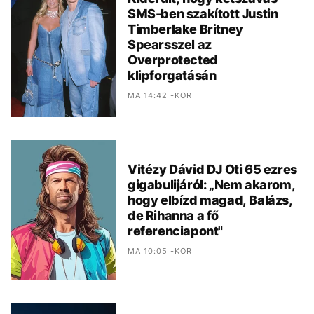
SMS-ben szakított Justin
Timberlake Britney
Spearsszel az
Overprotected
klipforgatásán
MA 14:42 -KOR
Vitézy Dávid DJ Oti 65 ezres
gigabulijáról: „Nem akarom,
hogy elbízd magad, Balázs,
de Rihanna a fő
referenciapont"
MA 10:05 -KOR