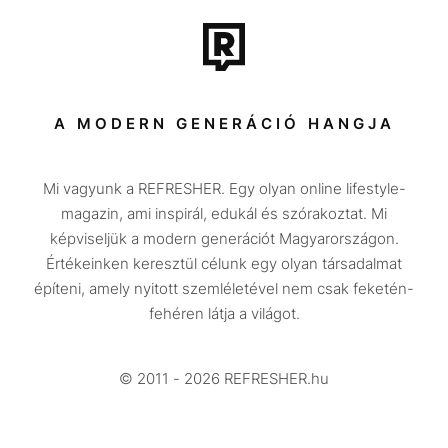
Tech-Tudomány
Sport
Társadalom
A MODERN GENERÁCIÓ HANGJA
Közélet
Mi vagyunk a REFRESHER. Egy olyan online lifestyle-
Utazás
magazin, ami inspirál, edukál és szórakoztat. Mi
Életmód
képviseljük a modern generációt Magyarországon.
Értékeinken keresztül célunk egy olyan társadalmat
Design
építeni, amely nyitott szemléletével nem csak feketén-
Beszélgetések
fehéren látja a világot.
Arcok
© 2011 - 2026 REFRESHER.hu
Videó
Történetek