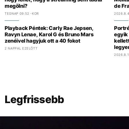
megölni?
de Fr
TEGNAP 09:52 -KOR
2026.8.4
Playback Péntek: Carly Rae Jepsen,
Portré
Ravyn Lenae, Karol G és Bruno Mars
egyik 
zenéivel hagyjuk ott a 40 fokot
kelle
legye
2 NAPPAL EZELŐTT
2026.8.1
Legfrissebb