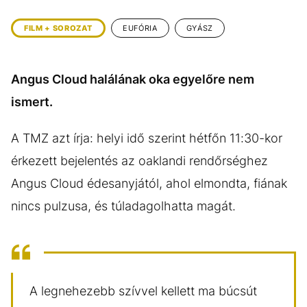
KÖZÉLET
UTAZÁS
FILM + SOROZAT
EUFÓRIA
GYÁSZ
ÉLETMÓD
DESIGN
BESZÉLGETÉSEK
ARCOK
Angus Cloud halálának oka egyelőre nem
VIDEÓ
TÖRTÉNETEK
ismert.
GASZTRO
A TMZ azt írja: helyi idő szerint hétfőn 11:30-kor
érkezett bejelentés az oaklandi rendőrséghez
Angus Cloud édesanyjától, ahol elmondta, fiának
nincs pulzusa, és túladagolhatta magát.
A legnehezebb szívvel kellett ma búcsút