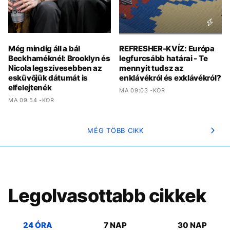
Még mindig áll a bál
REFRESHER-KVÍZ: Európa
Beckhaméknél: Brooklyn és
legfurcsább határai - Te
Nicola legszívesebben az
mennyit tudsz az
esküvőjük dátumát is
enklávékról és exklávékról?
elfelejtenék
MA 09:03 -KOR
MA 09:54 -KOR
MÉG TÖBB CIKK
Legolvasottabb cikkek
24 ÓRA
7 NAP
30 NAP