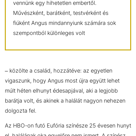
vennünk egy hihetetlen embertől.
Művészként, barátként, testvérként és
fiúként Angus mindannyiunk számára sok
szempontból különleges volt
– közölte a család, hozzátéve: az egyetlen
vigaszunk, hogy Angus most újra együtt lehet
múlt héten elhunyt édesapjával, aki a legjobb
barátja volt, és akinek a halálát nagyon nehezen
dolgozta fel.
Az HBO-on futó Eufória színésze 25 évesen hunyt
el, halálának oka egyelőre nem ismert. A színész