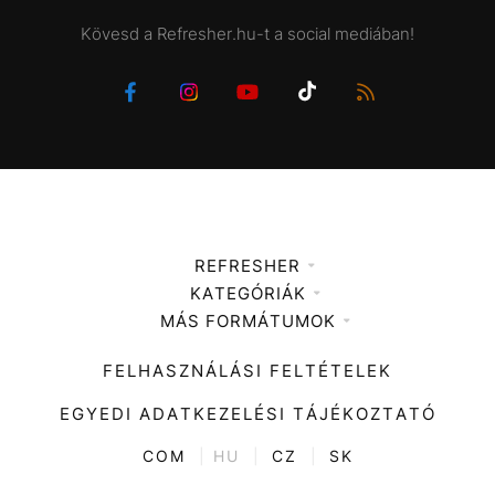
Kövesd a Refresher.hu-t a social mediában!
REFRESHER
KATEGÓRIÁK
Médiaajánlat
MÁS FORMÁTUMOK
Zene
Impresszum
Kiemelt tartalmak
Divat
FELHASZNÁLÁSI FELTÉTELEK
Videó
Kultúra
EGYEDI ADATKEZELÉSI TÁJÉKOZTATÓ
Kvíz
ENTR
COM
|
HU
|
CZ
|
SK
Film + sorozat