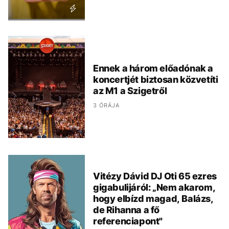
Ennek a három előadónak a
koncertjét biztosan közvetíti
az M1 a Szigetről
3 ÓRÁJA
Vitézy Dávid DJ Oti 65 ezres
gigabulijáról: „Nem akarom,
hogy elbízd magad, Balázs,
de Rihanna a fő
referenciapont"