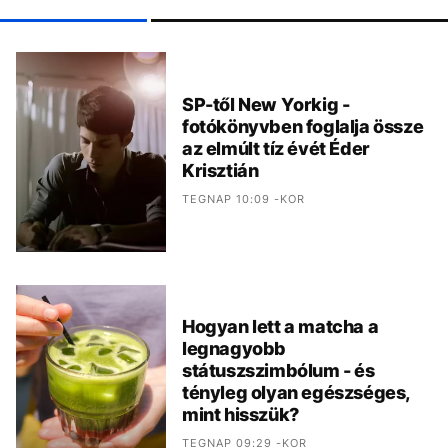
SP-től New Yorkig -
fotókönyvben foglalja össze
az elmúlt tíz évét Éder
Krisztián
TEGNAP 10:09 -KOR
Hogyan lett a matcha a
legnagyobb
státuszszimbólum - és
tényleg olyan egészséges,
mint hisszük?
TEGNAP 09:29 -KOR