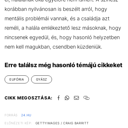
korábban nyilvánosan is beszélt arról, hogy
mentális problémái vannak, és a családja azt
reméli, a halála emlékeztető lesz másoknak, hogy
nincsenek egyedül, és, hogy hasonló helyzetben
nem kell magukban, csendben küzdeniük.
Erre találsz még hasonló témájú cikkeket
EUFÓRIA
GYÁSZ
CIKK MEGOSZTÁSA:
FORRÁS
24.HU
ELŐNÉZETI KÉP:
GETTYIMAGES / CRAIG BARRITT