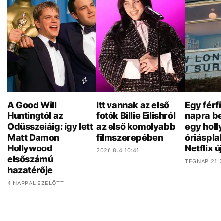
A Good Will
Itt vannak az első
Egy férf
Huntingtól az
fotók Billie Eilishról
napra be
Odüsszeiáig: így lett
az első komolyabb
egy hol
Matt Damon
filmszerepében
óriáspla
Hollywood
Netflix ú
2026.8.4 10:41
elsőszámú
TEGNAP 21:
hazatérője
4 NAPPAL EZELŐTT