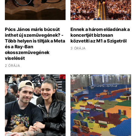
Pócs János máris búcsút
Ennek a három előadónak a
inthet új szemüvegének? -
koncertjét biztosan
Több helyen is tiltják a Meta
közvetíti az M1 a Szigetről
és a Ray-Ban
3 ÓRÁJA
okosszemüvegének
viselését
2 ÓRÁJA