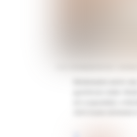
FORRÁS
THE WASHINGTON POST / CONTRIBU
Mindenesetre semmi vész, 
gyümölcsös ízeket. Miutá
ezt a jogszabályt, a kész
2024 őszére tűnhetnek el