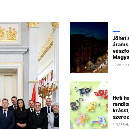
Jöhet 
árams
vészf
Magya
2026.7.31
Heti h
randiz
krásst
szere
4 NAPPAL