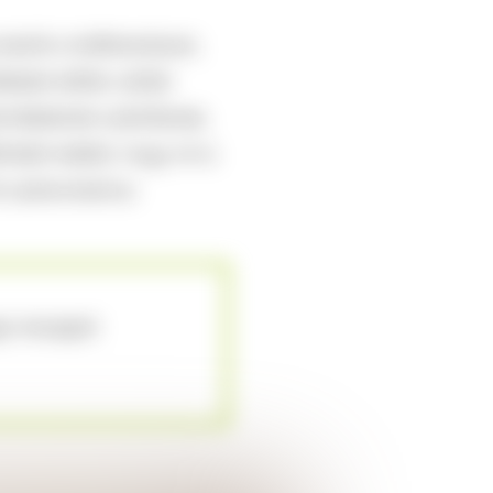
erült a trafikrendszer,
mékeket előbb-utóbb
termékeknek számítanak,
iálni kellett, hogy mi is
t számontartva:
gyi anyagok