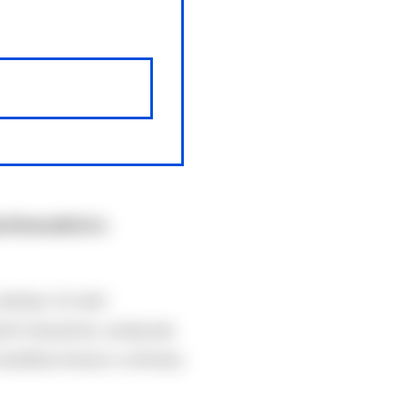
 élvezzék ki a
október 23-ától
ott irányelvet, amelynek
zesítése elveszi a dohány