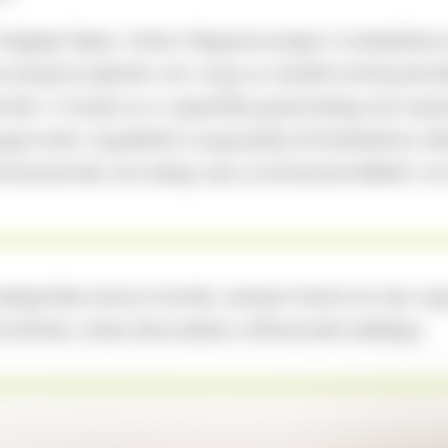
meglepő lépés. Amikor Magyarországon is kialakításra k
vonásával sejthető volt, hogy az ízesített dohányter
omból. S miután az e-cigaretták gyakorlatilag már top
yagok terén. Egyébként a jogszabály kihirdetéséhez defin
dohánytermék
, ami eddig csak
új dohánytermék
ként vol
ategóriába tartozó termék, amelyet nikotin és más ve
hevítenek, amely kibocsátást a felhasználó belélegzi.