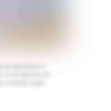
 van ideje kiélvezni a
 23-ától alkalmazni kell
kek. Számítások alapján