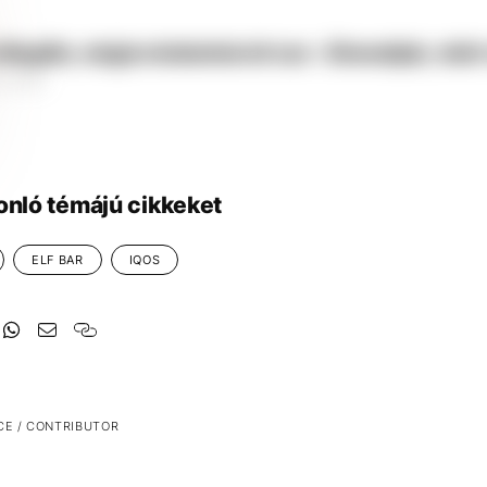
 illegális, mégis mindenhol ott van – Elmondjuk, miért
2 16:50
onló témájú cikkeket
ELF BAR
IQOS
CE / CONTRIBUTOR