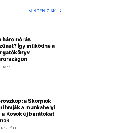
MINDEN CIKK
a háromórás
zünet? Így működne a
orgatókönyv
rországon
 15:27
oroszkóp: a Skorpiók
ni hívják a munkahelyi
, a Kosok új barátokat
znek
 EZELŐTT