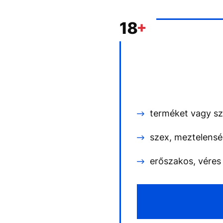
EGYÉB FORMÁTUMOK
REFRESHER
Kiemelt tartalmak
Videó
Kvíz
Médiaajánlat
Impresszum
terméket vagy szo
szex, meztelensé
erőszakos, véres