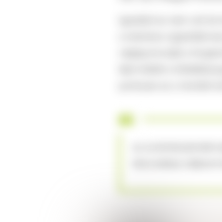
Igazából ez nem volt túl 
a mentolos cigaretták be
végleg kivonják a forgal
lépni kellett a töltelékan
pontosan az a
hevített 
az új dohánytermék-k
kibocsátása céljával 