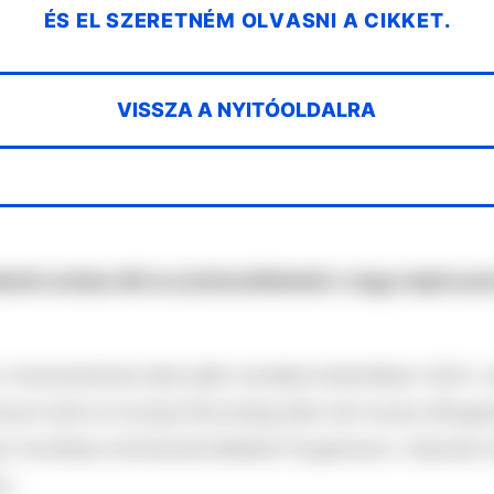
ÉS EL SZERETNÉM OLVASNI A CIKKET.
VISSZA A NYITÓOLDALRA
ki sorban állt az új készülékekért, hogy majd azzal
r miniszterelnök által aláírt rendelet értelmében 2023. 
zni kell az Európai Bizottság által már tavaly elfogad
yan hevítéses dohánytermékeket forgalmazni, melynek í
ny.