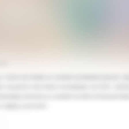
TOR
hiszen aki inkább az ízesített termékeket kedveli, még
n visszahívni nem lehet a termékeket, de 2023. október
leterejéig futhatnak az ízesített hevített dohánytermé
 végleg a polcokról.