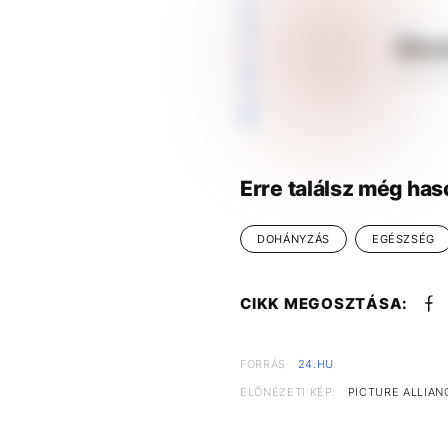
KIEMELT TARTALOM
Itthon
2023.6.1
Erre találsz még has
DOHÁNYZÁS
EGÉSZSÉG
CIKK MEGOSZTÁSA:
FORRÁS
24.HU
ELŐNÉZETI KÉP:
PICTURE ALLIAN