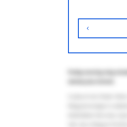
Pedig nemrég még minden
dohányzás örömét.
A július 6-án Orbán Vikto
Magyarországon is alkalma
értelmében tilos lesz ol
ízét, írja a Magyar Közlö