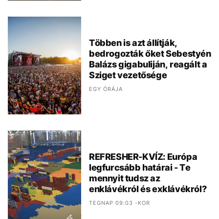
Többen is azt állítják,
bedrogozták őket Sebestyén
Balázs gigabuliján, reagált a
Sziget vezetősége
EGY ÓRÁJA
REFRESHER-KVÍZ: Európa
legfurcsább határai - Te
mennyit tudsz az
enklávékról és exklávékról?
TEGNAP 09:03 -KOR