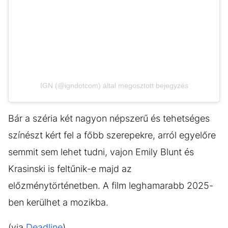
IGN (@igndotcom) által megosztott bejegyzés
Bár a széria két nagyon népszerű és tehetséges
színészt kért fel a főbb szerepekre, arról egyelőre
semmit sem lehet tudni, vajon Emily Blunt és
Krasinski is feltűnik-e majd az
előzménytörténetben. A film leghamarabb 2025-
ben kerülhet a mozikba.
(via
Deadline
)