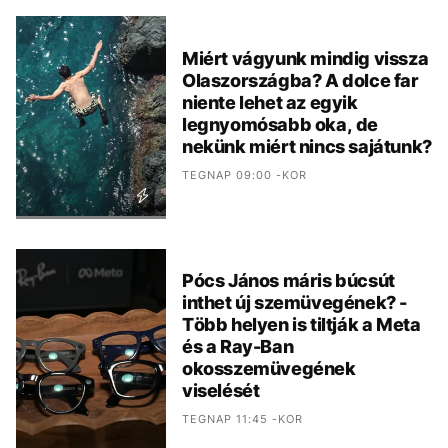
Miért vágyunk mindig vissza
Olaszországba? A dolce far
niente lehet az egyik
legnyomósabb oka, de
nekünk miért nincs sajátunk?
TEGNAP 09:00 -KOR
Pócs János máris búcsút
inthet új szemüvegének? -
Több helyen is tiltják a Meta
és a Ray-Ban
okosszemüvegének
viselését
TEGNAP 11:45 -KOR