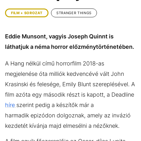
KÖZÉLET
UTAZÁS
FILM + SOROZAT
STRANGER THINGS
ÉLETMÓD
DESIGN
BESZÉLGETÉSEK
ARCOK
Eddie Munsont, vagyis Joseph Quinnt is
VIDEÓ
TÖRTÉNETEK
láthatjuk a néma horror előzménytörténetében.
GASZTRO
A Hang nélkül című horrorfilm 2018-as
megjelenése óta milliók kedvencévé vált John
Krasinski és felesége, Emily Blunt szereplésével. A
film azóta egy második részt is kapott, a Deadline
híre
szerint pedig a készítők már a
harmadik epizódon dolgoznak, amely az invázió
kezdetét kívánja majd elmesélni a nézőknek.