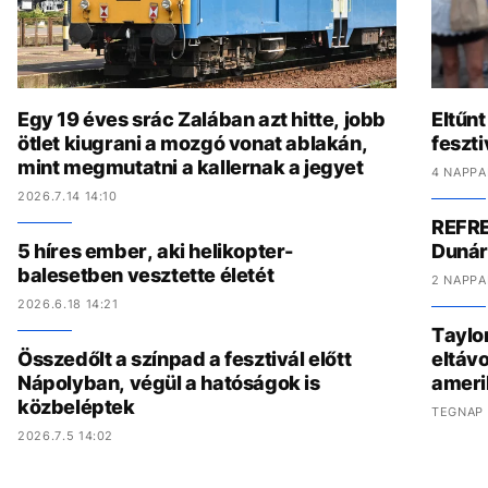
Egy 19 éves srác Zalában azt hitte, jobb
Eltűnt
ötlet kiugrani a mozgó vonat ablakán,
feszti
mint megmutatni a kallernak a jegyet
4 NAPPA
2026.7.14 14:10
REFRE
5 híres ember, aki helikopter-
Dunár
balesetben vesztette életét
2 NAPPA
2026.6.18 14:21
Taylo
Összedőlt a színpad a fesztivál előtt
eltávo
Nápolyban, végül a hatóságok is
ameri
közbeléptek
TEGNAP 
2026.7.5 14:02