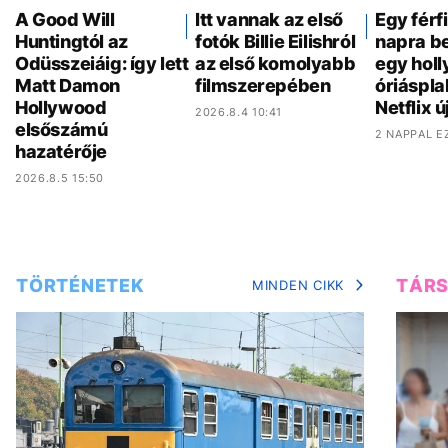
A Good Will
Itt vannak az első
Egy férf
Huntingtól az
fotók Billie Eilishról
napra be
Odüsszeiáig: így lett
az első komolyabb
egy hol
Matt Damon
filmszerepében
óriáspla
Hollywood
Netflix ú
2026.8.4 10:41
elsőszámú
2 NAPPAL E
hazatérője
2026.8.5 15:50
TÖRTÉNETEK
TÁR
MINDEN CIKK