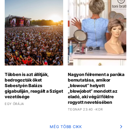
Többen is azt állítják,
Nagyon félrement a paróka
bedrogozták őket
bemutatása, amikor
Sebestyén Balázs
„blowout” helyett
gigabuliján, reagált a Sziget
„blowjobot” mondott az
vezetősége
eladó, aki végül földre
rogyott nevetésében
EGY ÓRÁJA
TEGNAP 23:40 -KOR
MÉG TÖBB CIKK