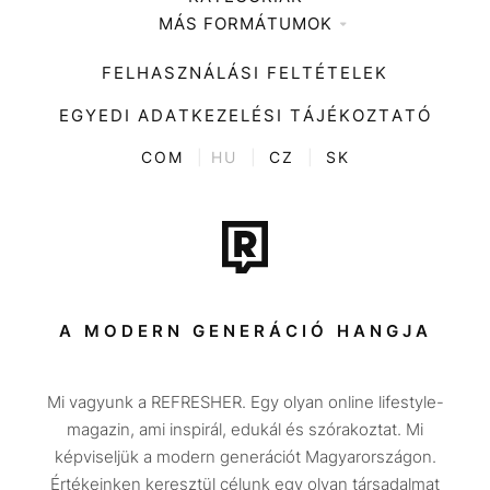
MÁS FORMÁTUMOK
Zene
Impresszum
Kiemelt tartalmak
Divat
FELHASZNÁLÁSI FELTÉTELEK
Videó
Kultúra
EGYEDI ADATKEZELÉSI TÁJÉKOZTATÓ
Kvíz
ENTR
COM
|
HU
|
CZ
|
SK
Film + sorozat
Tech-Tudomány
Sport
Társadalom
A MODERN GENERÁCIÓ HANGJA
Közélet
Mi vagyunk a REFRESHER. Egy olyan online lifestyle-
Utazás
magazin, ami inspirál, edukál és szórakoztat. Mi
Életmód
képviseljük a modern generációt Magyarországon.
Értékeinken keresztül célunk egy olyan társadalmat