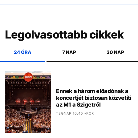
Legolvasottabb cikkek
24 ÓRA
7 NAP
30 NAP
Ennek a három előadónak a
koncertjét biztosan közvetíti
az M1 a Szigetről
TEGNAP 10:45 -KOR