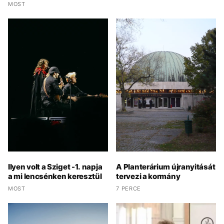
MOST
Ilyen volt a Sziget -1. napja
A Planterárium újranyitását
a mi lencsénken keresztül
tervezi a kormány
MOST
7 PERCE