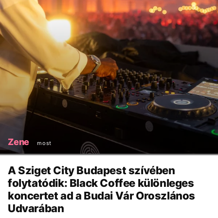
Zene
most
A Sziget City Budapest szívében
folytatódik: Black Coffee különleges
koncertet ad a Budai Vár Oroszlános
Udvarában