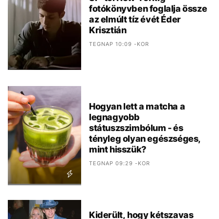
fotókönyvben foglalja össze
az elmúlt tíz évét Éder
Krisztián
TEGNAP 10:09 -KOR
Hogyan lett a matcha a
legnagyobb
státuszszimbólum - és
tényleg olyan egészséges,
mint hisszük?
TEGNAP 09:29 -KOR
Kiderült, hogy kétszavas