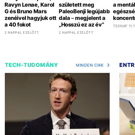
Ravyn Lenae, Karol
született meg
a mentál
G és Bruno Mars
PaleoBenji legújabb
egészsé
zenéivel hagyjuk ott
dala – megjelent a
koncent
a 40 fokot
„Hosszú ez az év”
TEGNAP 11:1
2 NAPPAL EZELŐTT
2 NAPPAL EZELŐTT
TECH-TUDOMÁNY
ENTR
MINDEN CIKK