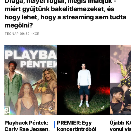
Drága, helyet foglal, mégis imádjuk -
miért gyűjtünk bakelitlemezeket, és
hogy lehet, hogy a streaming sem tudta
megölni?
TEGNAP 09:52 -KOR
Playback Péntek:
PREMIER: Egy
Újabb K
Carly Rae Jepsen,
koncertintróból
vonul vi