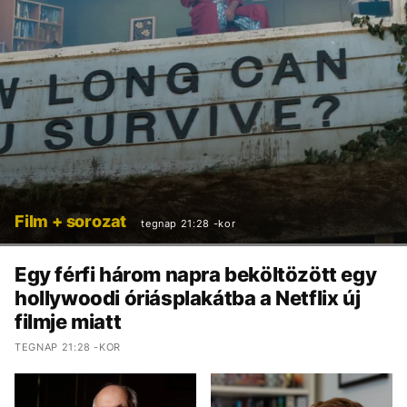
Film + sorozat
tegnap 21:28 -kor
Egy férfi három napra beköltözött egy
hollywoodi óriásplakátba a Netflix új
filmje miatt
TEGNAP 21:28 -KOR