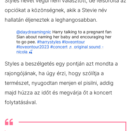
Styles nevet végül nem választott, de felsorolta az
opciókat a közönségnek, akik a Stevie név
hallatán éljeneztek a leghangosabban.
@daydreamingnic
Harry talking to a pregnant fan
Sian about naming her baby and encouraging her
to go pee.
#harrystyles
#loveontour
#loveontour2023
#concert
♬ original sound -
nicola 🍒
Styles a beszélgetés egy pontján azt mondta a
rajongójának, ha úgy érzi, hogy szólítja a
természet, nyugodtan menjen el pisilni, addig
majd húzza az időt és megvárja őt a koncert
folytatásával.