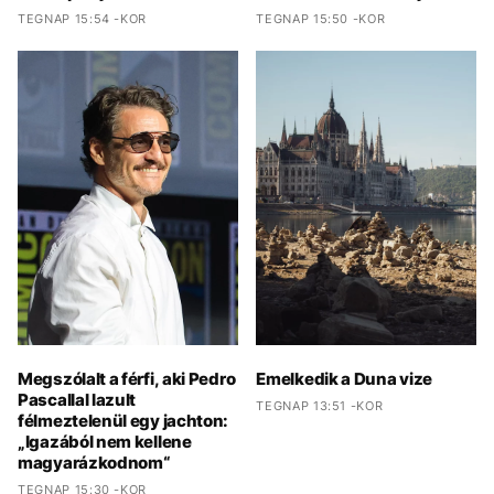
TEGNAP 15:54 -KOR
TEGNAP 15:50 -KOR
Megszólalt a férfi, aki Pedro
Emelkedik a Duna vize
Pascallal lazult
TEGNAP 13:51 -KOR
félmeztelenül egy jachton:
„Igazából nem kellene
magyarázkodnom“
TEGNAP 15:30 -KOR