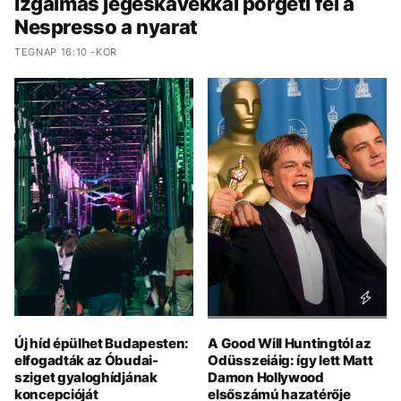
Izgalmas jegeskávékkal pörgeti fel a
Nespresso a nyarat
TEGNAP 16:10 -KOR
Új híd épülhet Budapesten:
A Good Will Huntingtól az
elfogadták az Óbudai-
Odüsszeiáig: így lett Matt
sziget gyaloghídjának
Damon Hollywood
koncepcióját
elsőszámú hazatérője