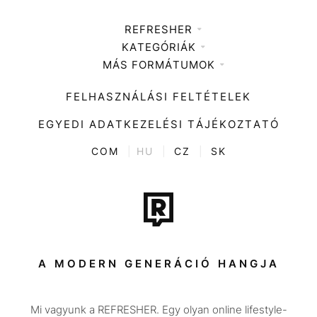
REFRESHER
KATEGÓRIÁK
Médiaajánlat
MÁS FORMÁTUMOK
Zene
Impresszum
Kiemelt tartalmak
Divat
FELHASZNÁLÁSI FELTÉTELEK
Videó
Kultúra
EGYEDI ADATKEZELÉSI TÁJÉKOZTATÓ
Kvíz
ENTR
COM
|
HU
|
CZ
|
SK
Film + sorozat
Tech-Tudomány
Sport
Társadalom
A MODERN GENERÁCIÓ HANGJA
Közélet
Mi vagyunk a REFRESHER. Egy olyan online lifestyle-
Utazás