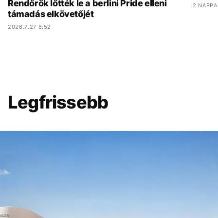
Rendőrök lőtték le a berlini Pride elleni
2 NAPPA
támadás elkövetőjét
2026.7.27 8:52
Legfrissebb