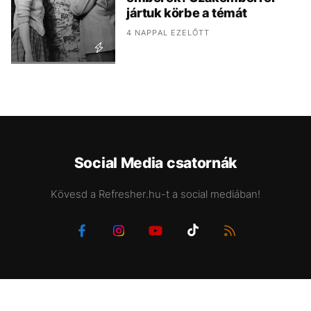
jártuk körbe a témát
4 NAPPAL EZELŐTT
Social Media csatornák
Kövesd a Refresher.hu-t a social mediában!