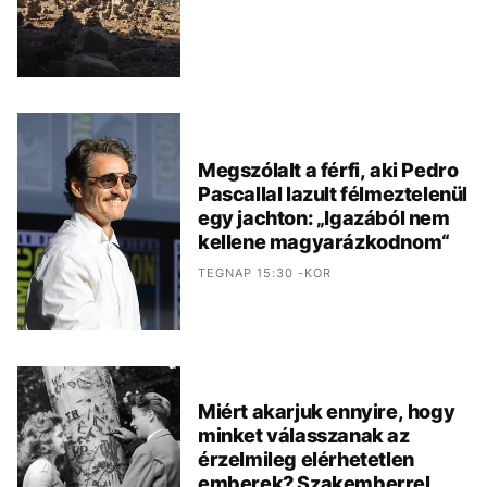
Megszólalt a férfi, aki Pedro
Pascallal lazult félmeztelenül
egy jachton: „Igazából nem
kellene magyarázkodnom“
TEGNAP 15:30 -KOR
Miért akarjuk ennyire, hogy
minket válasszanak az
érzelmileg elérhetetlen
emberek? Szakemberrel