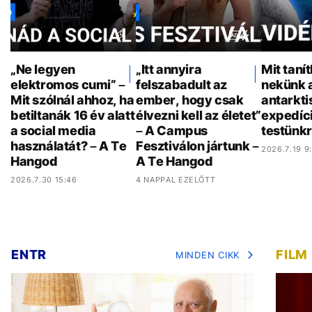
„Ne legyen
„Itt annyira
Mit taní
elektromos cumi” –
felszabadult az
nekünk 
Mit szólnál ahhoz, ha
ember, hogy csak
antarkti
betiltanák 16 év alatt
élvezni kell az életet”
expedíci
a social media
– A Campus
testünkr
használatát? – A Te
Fesztiválon jártunk –
2026.7.19 9
Hangod
A Te Hangod
2026.7.30 15:46
4 NAPPAL EZELŐTT
ENTR
FILM
MINDEN CIKK