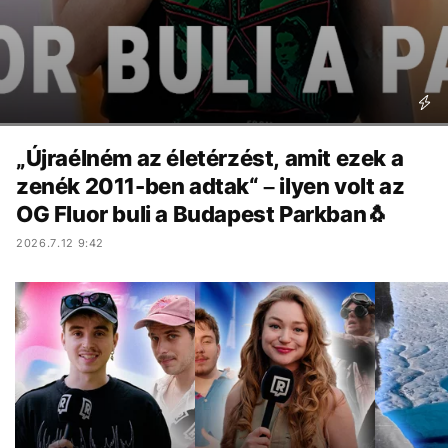
„Újraélném az életérzést, amit ezek a
zenék 2011-ben adtak“ – ilyen volt az
OG Fluor buli a Budapest Parkban🐧
2026.7.12 9:42