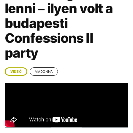
KÖZÉLET
UTAZÁS
lenni – ilyen volt a
ÉLETMÓD
DESIGN
budapesti
BESZÉLGETÉSEK
ARCOK
Confessions II
VIDEÓ
TÖRTÉNETEK
party
GASZTRO
VIDEÓ
MADONNA