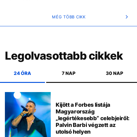
MÉG TÖBB CIKK
Legolvasottabb cikkek
24 ÓRA
7 NAP
30 NAP
Kijött a Forbes listája
Magyarország
„legértékesebb“ celebjeiről:
Palvin Barbi végzett az
utolsó helyen