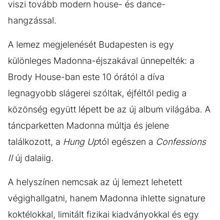
viszi tovább modern house- és dance-
hangzással.
A lemez megjelenését Budapesten is egy
különleges Madonna-éjszakával ünnepelték: a
Brody House-ban este 10 órától a díva
legnagyobb slágerei szóltak, éjféltől pedig a
közönség együtt lépett be az új album világába. A
táncparketten Madonna múltja és jelene
találkozott, a
Hung Up
tól egészen a
Confessions
II
új dalaiig.
A helyszínen nemcsak az új lemezt lehetett
végighallgatni, hanem Madonna ihlette signature
koktélokkal, limitált fizikai kiadványokkal és egy