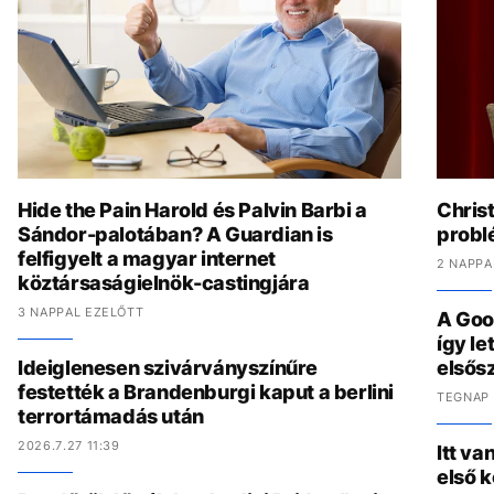
Hide the Pain Harold és Palvin Barbi a
Chris
Sándor-palotában? A Guardian is
problé
felfigyelt a magyar internet
2 NAPPA
köztársaságielnök-castingjára
3 NAPPAL EZELŐTT
A Goo
így l
Ideiglenesen szivárványszínűre
elsős
festették a Brandenburgi kaput a berlini
TEGNAP 
terrortámadás után
2026.7.27 11:39
Itt va
első 