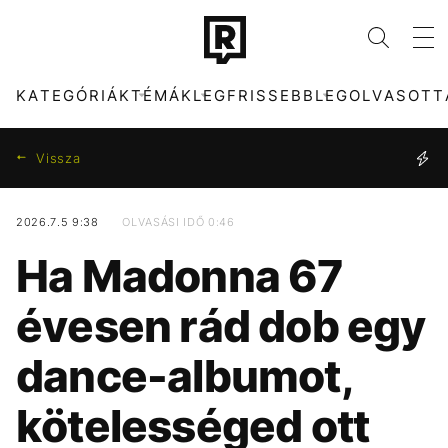
KATEGÓRIÁK
TÉMÁK
LEGFRISSEBB
LEGOLVASOTT
Vissza
2026.7.5 9:38
OLVASÁSI IDŐ 0:46
KATEGÓRIÁK
TÉMÁK
Ha Madonna 67
ZENE
FIDESZ
DIVAT
MAJKA
évesen rád dob egy
KULTÚRA
SZIGET FESZTIVÁL
ENTR
ENERGIAVÁLSÁG
dance-albumot,
FILM + SOROZAT
ARIANA GRANDE
TECH-TUDOMÁNY
KONCERT
kötelességed ott
SPORT
HALÁL
TÁRSADALOM
SEBESTYÉN BALÁZS