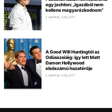
egy jachton: „Igazából nem
kellene magyarázkodnom“
2 NAPPAL EZELŐTT
A Good Will Huntingtól az
Odüsszeiáig: így lett Matt
Damon Hollywood
elsőszámú hazatérője
2 NAPPAL EZELŐTT