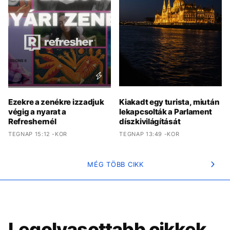
Ezekre a zenékre izzadjuk
Kiakadt egy turista, miután
végig a nyarat a
lekapcsolták a Parlament
Refreshernél
díszkivilágítását
TEGNAP 15:12 -KOR
TEGNAP 13:49 -KOR
MÉG TÖBB CIKK
Legolvasottabb cikkek