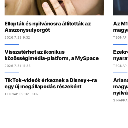
Ellopták és nyilvánosra állították az
Az M1-
Asszonysutyorgót
magya
2026.7.23 9:32
TEGNAP 
Visszatérhet az ikonikus
Ezekr
közösségimédia-platform, a MySpace
nyara
2026.7.31 11:23
TEGNAP 
TikTok-videók érkeznek a Disney+-ra
Arian
egy új megállapodás részeként
magyar
nyilv
TEGNAP 09:32 -KOR
3 NAPPA