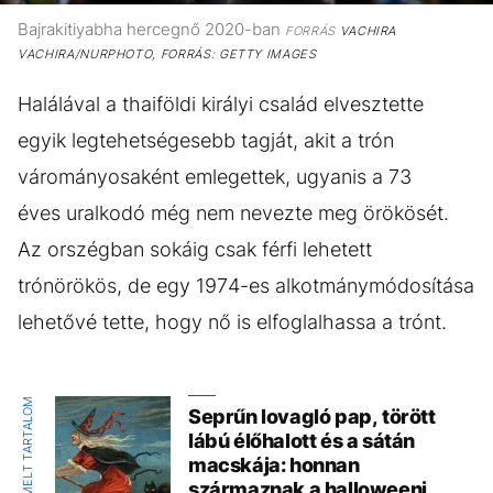
Bajrakitiyabha hercegnő 2020-ban
FORRÁS
VACHIRA
VACHIRA/NURPHOTO, FORRÁS: GETTY IMAGES
Halálával a thaiföldi királyi család elvesztette
egyik legtehetségesebb tagját, akit a trón
várományosaként emlegettek, ugyanis a 73
éves uralkodó még nem nevezte meg örökösét.
Az orszégban sokáig csak férfi lehetett
trónörökös, de egy 1974-es alkotmánymódosítása
lehetővé tette, hogy nő is elfoglalhassa a trónt.
KIEMELT TARTALOM
Seprűn lovagló pap, törött
lábú élőhalott és a sátán
macskája: honnan
származnak a halloweeni