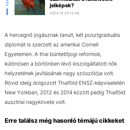
jelképek?
2024.10.29 12:48
A hercegnő jogásznak tanult, két posztgraduális
diplomát is szerzett az amerikai Cornell
Egyetemen. A thai büntetőjogi reformok,
különösen a börtönben lévő kiszolgáltatott nők
helyzetének javításának nagy szószólója volt.
Rövid ideig dolgozott Thaiföld ENSZ-képviseletén
New Yorkban, 2012 és 2014 között pedig Thaiföld
ausztriai nagykövete volt.
Erre találsz még hasonló témájú cikkeket