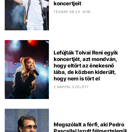
koncertjeit
TEGNAP 08:23 -KOR
Lefújták Tolvai Reni egyik
koncertjét, azt mondván,
hogy eltört az énekesnő
lába, de közben kiderült,
hogy nem is tört el
2 NAPPAL EZELŐTT
Megszólalt a férfi, aki Pedro
Pascallal lazult félmeztelenül