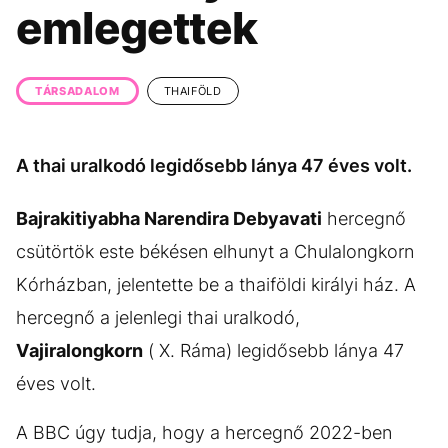
KÖZÉLET
UTAZÁS
emlegettek
ÉLETMÓD
DESIGN
BESZÉLGETÉSEK
ARCOK
TÁRSADALOM
THAIFÖLD
VIDEÓ
TÖRTÉNETEK
A thai uralkodó legidősebb lánya 47 éves volt.
GASZTRO
Bajrakitiyabha Narendira Debyavati
hercegnő
csütörtök este békésen elhunyt a Chulalongkorn
Kórházban, jelentette be a thaiföldi királyi ház. A
hercegnő a jelenlegi thai uralkodó,
Vajiralongkorn
( X. Ráma) legidősebb lánya 47
éves volt.
A BBC úgy tudja, hogy a hercegnő 2022-ben