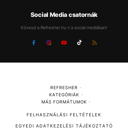
Social Media csatornák
Kövesd a Refresher.hu-t a social mediában!
REFRESHER
KATEGÓRIÁK
Médiaajánlat
MÁS FORMÁTUMOK
Zene
Impresszum
Kiemelt tartalmak
Divat
FELHASZNÁLÁSI FELTÉTELEK
Videó
Kultúra
EGYEDI ADATKEZELÉSI TÁJÉKOZTATÓ