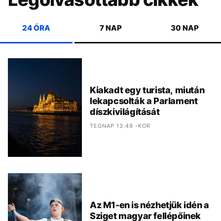
24 ÓRA
7 NAP
30 NAP
Kiakadt egy turista, miután
lekapcsolták a Parlament
díszkivilágítását
TEGNAP 13:49 -KOR
Az M1-en is nézhetjük idén a
Sziget magyar fellépőinek