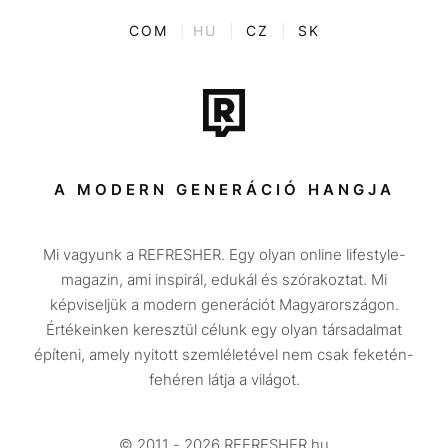
Kvíz
ENTR
COM
|
HU
|
CZ
|
SK
Film + sorozat
Tech-Tudomány
Sport
Társadalom
A MODERN GENERÁCIÓ HANGJA
Közélet
Mi vagyunk a REFRESHER. Egy olyan online lifestyle-
Utazás
magazin, ami inspirál, edukál és szórakoztat. Mi
Életmód
képviseljük a modern generációt Magyarországon.
Értékeinken keresztül célunk egy olyan társadalmat
Design
építeni, amely nyitott szemléletével nem csak feketén-
Beszélgetések
fehéren látja a világot.
Arcok
© 2011 - 2026 REFRESHER.hu