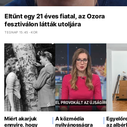
Eltűnt egy 21 éves fiatal, az Ozora
fesztiválon látták utoljára
TEGNAP 15:45 -KOR
Miért akarjuk
A közmédia
Egyelőr
ennyire, hogy
nyilvánosságra
az albér