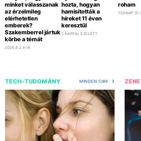
minket válasszanak
hozta, hogyan
roham
az érzelmileg
hamisították a
TEGNAP 15:
elérhetetlen
híreket 11 éven
emberek?
keresztül
Szakemberrel jártuk
2 NAPPAL EZELŐTT
körbe a témát
2026.8.2 9:18
TECH-TUDOMÁNY
ZENE
MINDEN CIKK