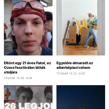
Eltűnt egy 21 éves fiatal, az
Egyelőre elmaradt az
Ozora fesztiválon látták
albérletpiaci roham
utoljára
TEGNAP 15:22 -KOR
TEGNAP 15:45 -KOR