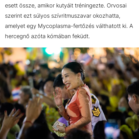
esett össze, amikor kutyáit tréningezte. Orvosai
szerint ezt súlyos szívritmuszavar okozhatta,
amelyet egy Mycoplasma-fertőzés válthatott ki. A
hercegnő azóta kómában feküdt.