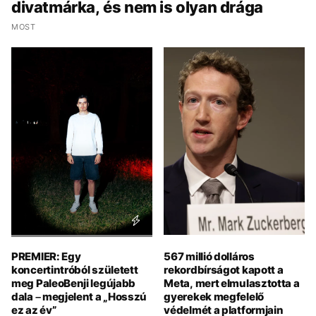
divatmárka, és nem is olyan drága
MOST
PREMIER: Egy
567 millió dolláros
koncertintróból született
rekordbírságot kapott a
meg PaleoBenji legújabb
Meta, mert elmulasztotta a
dala – megjelent a „Hosszú
gyerekek megfelelő
ez az év”
védelmét a platformjain