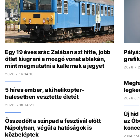
Egy 19 éves srác Zalában azt hitte, jobb
Pályáz
ötlet kiugrani a mozgó vonat ablakán,
grafi
mint megmutatni a kallernak a jegyet
2026.7.2
2026.7.14 14:10
Megha
5 híres ember, aki helikopter-
legke
balesetben vesztette életét
2026.6.1
2026.6.18 14:21
Új hí
Összedőlt a színpad a fesztivál előtt
az Ób
Nápolyban, végül a hatóságok is
konce
közbeléptek
2 NAPPA