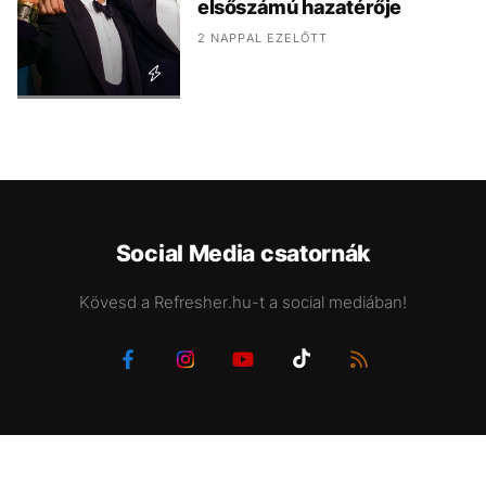
elsőszámú hazatérője
2 NAPPAL EZELŐTT
Social Media csatornák
Kövesd a Refresher.hu-t a social mediában!