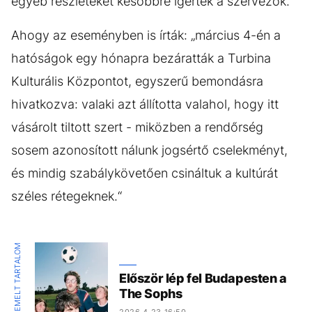
egyéb részleteket későbbre ígérték a szervezők.
Ahogy az eseményben is írták: „március 4-én a
hatóságok egy hónapra bezáratták a Turbina
Kulturális Központot, egyszerű bemondásra
hivatkozva: valaki azt állította valahol, hogy itt
vásárolt tiltott szert - miközben a rendőrség
sosem azonosított nálunk jogsértő cselekményt,
és mindig szabálykövetően csináltuk a kultúrát
széles rétegeknek.“
KIEMELT TARTALOM
Először lép fel Budapesten a
The Sophs
2026.4.23 16:50