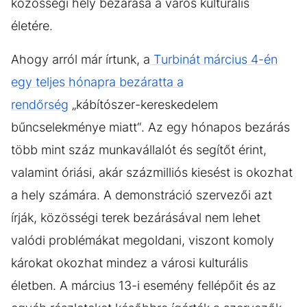
közösségi hely bezárása a város kulturális
életére.
Ahogy arról már írtunk, a
Turbinát március 4-én
egy teljes hónapra bezáratta a
rendőrség
„kábítószer-kereskedelem
bűncselekménye miatt“. Az egy hónapos bezárás
több mint száz munkavállalót és segítőt érint,
valamint óriási, akár százmilliós kiesést is okozhat
a hely számára. A demonstráció szervezői azt
írják, közösségi terek bezárásával nem lehet
valódi problémákat megoldani, viszont komoly
károkat okozhat mindez a városi kulturális
életben. A március 13-i esemény fellépőit és az