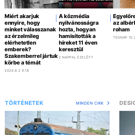
Miért akarjuk
A közmédia
Egyelőr
ennyire, hogy
nyilvánosságra
az albér
minket válasszanak
hozta, hogyan
roham
az érzelmileg
hamisították a
TEGNAP 15:
elérhetetlen
híreket 11 éven
emberek?
keresztül
Szakemberrel jártuk
2 NAPPAL EZELŐTT
körbe a témát
2026.8.2 9:18
TÖRTÉNETEK
DESI
MINDEN CIKK