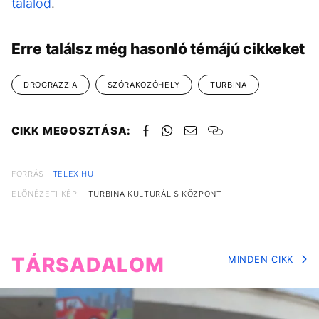
találod
.
Erre találsz még hasonló témájú cikkeket
DROGRAZZIA
SZÓRAKOZÓHELY
TURBINA
CIKK MEGOSZTÁSA:
FORRÁS
TELEX.HU
ELŐNÉZETI KÉP:
TURBINA KULTURÁLIS KÖZPONT
TÁRSADALOM
MINDEN CIKK