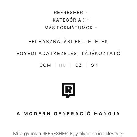
REFRESHER
KATEGÓRIÁK
Médiaajánlat
MÁS FORMÁTUMOK
Zene
Impresszum
Kiemelt tartalmak
Divat
FELHASZNÁLÁSI FELTÉTELEK
Videó
Kultúra
EGYEDI ADATKEZELÉSI TÁJÉKOZTATÓ
Kvíz
ENTR
COM
|
HU
|
CZ
|
SK
Film + sorozat
Tech-Tudomány
Sport
Társadalom
A MODERN GENERÁCIÓ HANGJA
Közélet
Mi vagyunk a REFRESHER. Egy olyan online lifestyle-
Utazás