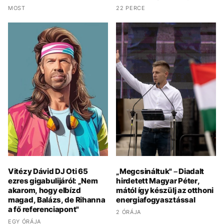
MOST
22 PERCE
Vitézy Dávid DJ Oti 65
„Megcsináltuk" – Diadalt
ezres gigabulijáról: „Nem
hirdetett Magyar Péter,
akarom, hogy elbízd
mától így készülj az otthoni
magad, Balázs, de Rihanna
energiafogyasztással
a fő referenciapont"
2 ÓRÁJA
EGY ÓRÁJA