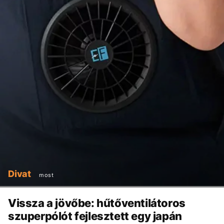
Divat
most
Vissza a jövőbe: hűtőventilátoros
szuperpólót fejlesztett egy japán