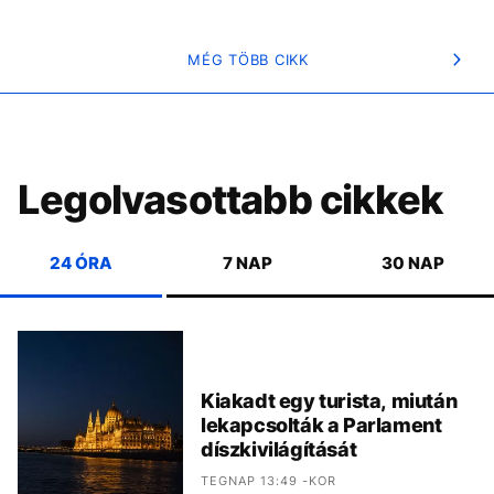
MÉG TÖBB CIKK
Legolvasottabb cikkek
24 ÓRA
7 NAP
30 NAP
Kiakadt egy turista, miután
lekapcsolták a Parlament
díszkivilágítását
TEGNAP 13:49 -KOR