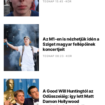
TEGNAP 15:45 -KOR
Az M1-en is nézhetjük idén a
Sziget magyar fellépőinek
koncertjeit
TEGNAP 08:23 -KOR
A Good Will Huntingtól az
Odüsszeiáig: így lett Matt
Damon Hollywood