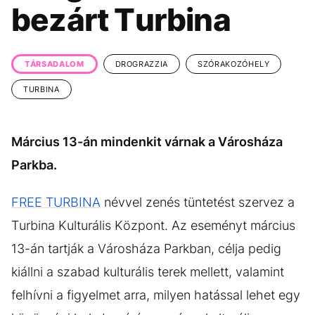
KÖZÉLET
UTAZÁS
bezárt Turbina
ÉLETMÓD
DESIGN
BESZÉLGETÉSEK
ARCOK
TÁRSADALOM
DROGRAZZIA
SZÓRAKOZÓHELY
VIDEÓ
TÖRTÉNETEK
TURBINA
GASZTRO
Március 13-án mindenkit várnak a Városháza
Parkba.
FREE TURBINA
névvel zenés tüntetést szervez a
Turbina Kulturális Központ. Az eseményt március
13-án tartják a Városháza Parkban, célja pedig
kiállni a szabad kulturális terek mellett, valamint
felhívni a figyelmet arra, milyen hatással lehet egy