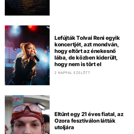
Lefújták Tolvai Reni egyik
koncertjét, azt mondván,
hogy eltört az énekesnő
lába, de közben kiderült,
hogy nem is tört el
2 NAPPAL EZELŐTT
Eltűnt egy 21 éves fiatal, az
Ozora fesztiválon látták
utoljára