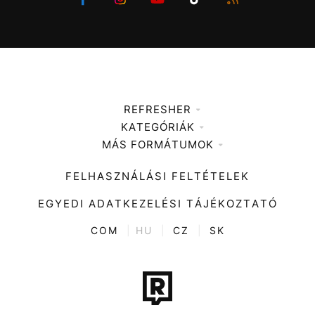
REFRESHER
KATEGÓRIÁK
Médiaajánlat
MÁS FORMÁTUMOK
Zene
Impresszum
Kiemelt tartalmak
Divat
FELHASZNÁLÁSI FELTÉTELEK
Videó
Kultúra
EGYEDI ADATKEZELÉSI TÁJÉKOZTATÓ
Kvíz
ENTR
COM
|
HU
|
CZ
|
SK
Film + sorozat
Tech-Tudomány
Sport