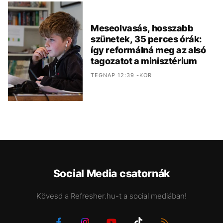
Meseolvasás, hosszabb
szünetek, 35 perces órák:
így reformálná meg az alsó
tagozatot a minisztérium
TEGNAP 12:39 -KOR
Social Media csatornák
Kövesd a Refresher.hu-t a social mediában!