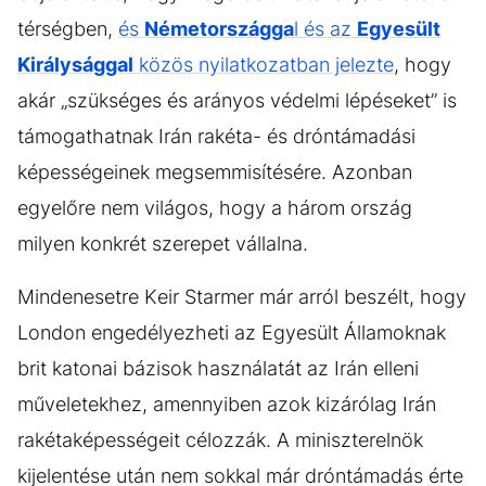
térségben,
és
Németországga
l és az
Egyesült
Királysággal
közös nyilatkozatban jelezte
, hogy
akár „szükséges és arányos védelmi lépéseket” is
támogathatnak Irán rakéta- és dróntámadási
képességeinek megsemmisítésére. Azonban
egyelőre nem világos, hogy a három ország
milyen konkrét szerepet vállalna.
Mindenesetre Keir Starmer már arról beszélt, hogy
London engedélyezheti az Egyesült Államoknak
brit katonai bázisok használatát az Irán elleni
műveletekhez, amennyiben azok kizárólag Irán
rakétaképességeit célozzák. A miniszterelnök
kijelentése után nem sokkal már dróntámadás érte