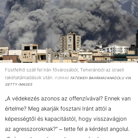
Füstfelhő száll fel Irán fővárosából, Teheránból az izraeli
rakétatámadások után.
FORRÁS
FATEMEH BAHRAMI/ANADOLU VIA
GETTY IMAGES
„A védekezés azonos az offenzívával? Ennek van
értelme? Meg akarják fosztani Iránt attól a
képességtől és kapacitástól, hogy visszavágjon
az agresszoroknak?“ – tette fel a kérdést angolul.