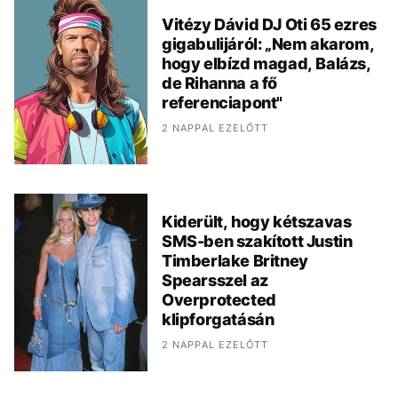
Vitézy Dávid DJ Oti 65 ezres
gigabulijáról: „Nem akarom,
hogy elbízd magad, Balázs,
de Rihanna a fő
referenciapont"
2 NAPPAL EZELŐTT
Kiderült, hogy kétszavas
SMS-ben szakított Justin
Timberlake Britney
Spearsszel az
Overprotected
klipforgatásán
2 NAPPAL EZELŐTT