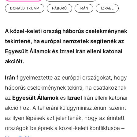
KÖZÉLET
UTAZÁS
DONALD TRUMP
HÁBORÚ
IRÁN
IZRAEL
ÉLETMÓD
DESIGN
BESZÉLGETÉSEK
ARCOK
A közel-keleti ország háborús cselekménynek
VIDEÓ
TÖRTÉNETEK
tekintené, ha európai nemzetek segítenék az
Egyesült Államok és Izrael Irán elleni katonai
GASZTRO
akcióit.
Irán
figyelmeztette az európai országokat, hogy
háborús cselekménynek tekinti, ha csatlakoznak
az
Egyesült Államok
és
Izrael
Irán elleni katonai
akcióihoz. A teheráni külügyminisztérium szerint
az ilyen lépések azt jelentenék, hogy az érintett
országok belépnek a közel-keleti konfliktusba –