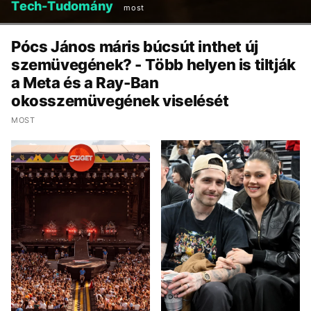
Tech-Tudomány
most
Pócs János máris búcsút inthet új
szemüvegének? - Több helyen is tiltják
a Meta és a Ray-Ban
okosszemüvegének viselését
MOST