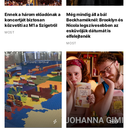
Ennek a három előadónak a
Még mindig áll a bál
koncertjét biztosan
Beckhaméknél: Brooklyn és
közvetíti az M1 a Szigetről
Nicola legszívesebben az
esküvőjük dátumát is
MOST
elfelejtenék
MOST