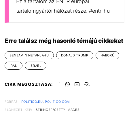
Ez a tartalom az ENTR európai
tartalomgyártói hálózat része. #entr_hu
Erre találsz még hasonló témájú cikkeket
BENJAMIN NETANJAHU
DONALD TRUMP
HÁBORÚ
IRÁN
IZRAEL
CIKK MEGOSZTÁSA:
FORRÁS
POLITICO.EU
,
POLITICO.COM
ELŐNÉZETI KÉP:
STRINGER/GETTY IMAGES