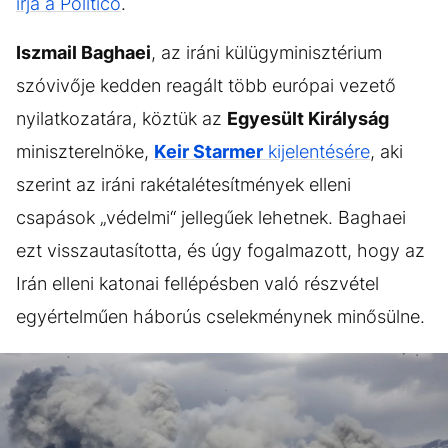
írja a Politico
.
Iszmail Baghaei
, az iráni külügyminisztérium
szóvivője kedden reagált több európai vezető
nyilatkozatára, köztük az
Egyesült Királyság
miniszterelnöke,
Keir Starmer
kijelentésére
, aki
szerint az iráni rakétalétesítmények elleni
csapások „védelmi“ jellegűek lehetnek. Baghaei
ezt visszautasította, és úgy fogalmazott, hogy az
Irán elleni katonai fellépésben való részvétel
egyértelműen háborús cselekménynek minősülne.