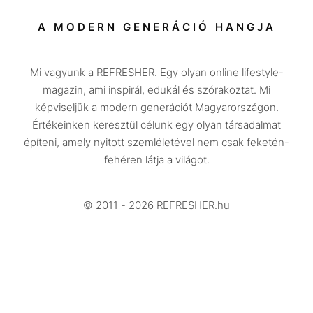
Társadalom
A MODERN GENERÁCIÓ HANGJA
Közélet
Mi vagyunk a REFRESHER. Egy olyan online lifestyle-
Utazás
magazin, ami inspirál, edukál és szórakoztat. Mi
Életmód
képviseljük a modern generációt Magyarországon.
Értékeinken keresztül célunk egy olyan társadalmat
Design
építeni, amely nyitott szemléletével nem csak feketén-
Beszélgetések
fehéren látja a világot.
Arcok
© 2011 - 2026 REFRESHER.hu
Videó
Történetek
Gasztro