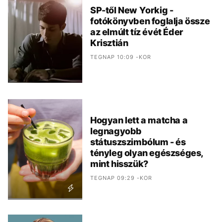
SP-től New Yorkig -
fotókönyvben foglalja össze
az elmúlt tíz évét Éder
Krisztián
TEGNAP 10:09 -KOR
Hogyan lett a matcha a
legnagyobb
státuszszimbólum - és
tényleg olyan egészséges,
mint hisszük?
TEGNAP 09:29 -KOR