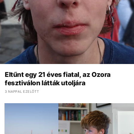
Eltűnt egy 21 éves fiatal, az Ozora
fesztiválon látták utoljára
3 NAPPAL EZELŐTT