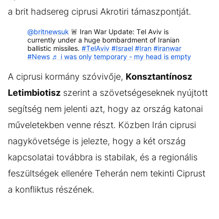
a brit hadsereg ciprusi Akrotiri támaszpontját.
@britnewsuk
🚨 Iran War Update: Tel Aviv is
currently under a huge bombardment of Iranian
ballistic missiles.
#TelAviv
#Israel
#Iran
#iranwar
#News
♬ i was only temporary - my head is empty
A ciprusi kormány szóvivője,
Konsztantínosz
Letimbiotisz
szerint a szövetségeseknek nyújtott
segítség nem jelenti azt, hogy az ország katonai
műveletekben venne részt. Közben Irán ciprusi
nagykövetsége is jelezte, hogy a két ország
kapcsolatai továbbra is stabilak, és a regionális
feszültségek ellenére Teherán nem tekinti Ciprust
a konfliktus részének.