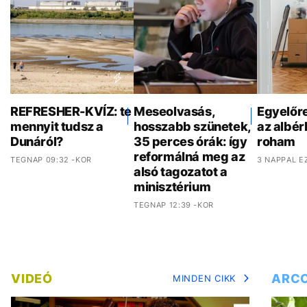
REFRESHER-KVÍZ: te
Meseolvasás,
Egyelőr
mennyit tudsz a
hosszabb szünetek,
az albér
Dunáról?
35 perces órák: így
roham
reformálná meg az
TEGNAP 09:32 -KOR
3 NAPPAL E
alsó tagozatot a
minisztérium
TEGNAP 12:39 -KOR
VIDEÓ
ARC
MINDEN CIKK