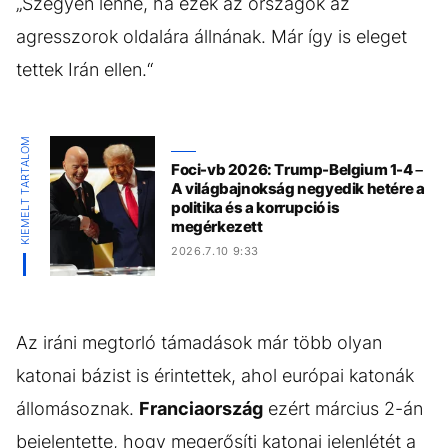
„Szégyen lenne, ha ezek az országok az
agresszorok oldalára állnának. Már így is eleget
tettek Irán ellen.“
KIEMELT TARTALOM
Foci-vb 2026: Trump-Belgium 1-4 –
A világbajnokság negyedik hetére a
politika és a korrupció is
megérkezett
2026.7.10 9:33
Az iráni megtorló támadások már több olyan
katonai bázist is érintettek, ahol európai katonák
állomásoznak.
Franciaország
ezért március 2-án
bejelentette, hogy megerősíti katonai jelenlétét a