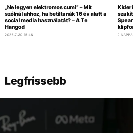
„Ne legyen elektromos cumi” – Mit
Kider
szólnál ahhoz, ha betiltanák 16 év alatt a
szakít
social media használatát? – A Te
Spear
Hangod
klipf
2026.7.30 15:46
2 NAPPA
Legfrissebb