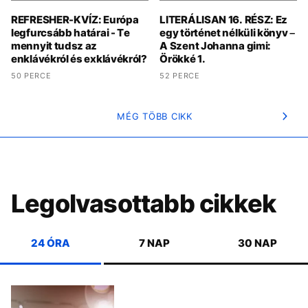
REFRESHER-KVÍZ: Európa
LITERÁLISAN 16. RÉSZ: Ez
legfurcsább határai - Te
egy történet nélküli könyv –
mennyit tudsz az
A Szent Johanna gimi:
enklávékról és exklávékról?
Örökké 1.
50 PERCE
52 PERCE
MÉG TÖBB CIKK
Legolvasottabb cikkek
24 ÓRA
7 NAP
30 NAP