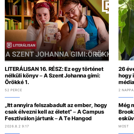
LITERÁLISAN 16. RÉSZ: Ez egy történet
26 év
nélküli könyv – A Szent Johanna gimi:
hogy i
Örökké 1.
média
52 PERCE
2 NAPPA
„Itt annyira felszabadult az ember, hogy
Még m
csak élvezni kell az életet” – A Campus
Brook
Fesztiválon jártunk – A Te Hangod
esküv
2026.8.2 9:17
MOST