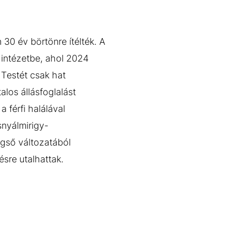
30 év börtönre ítélték. A
ő intézetbe, ahol 2024
 Testét csak hat
los állásfoglalást
 férfi halálával
nyálmirigy-
égső változatából
ésre utalhattak.