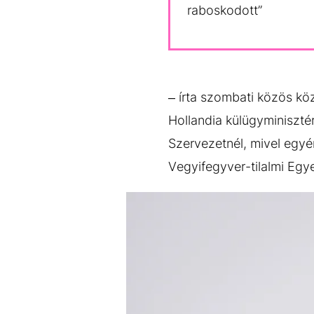
raboskodott”
– írta szombati közös k
Hollandia külügyminisztér
Szervezetnél, mivel egyé
Vegyifegyver-tilalmi Egy