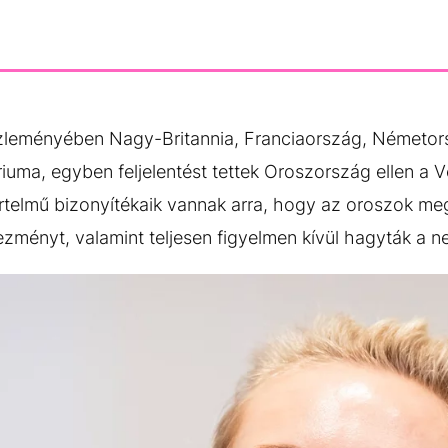
özleményében Nagy-Britannia, Franciaország, Németo
iuma, egyben feljelentést tettek Oroszország ellen a V
rtelmű bizonyítékaik vannak arra, hogy az oroszok meg
ezményt, valamint teljesen figyelmen kívül hagyták a 