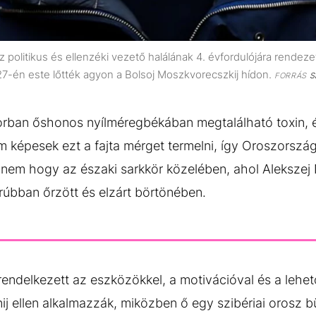
z politikus és ellenzéki vezető halálának 4. évfordulójára rende
7-én este lőtték agyon a Bolsoj Moszkvorecszkij hídon.
FORRÁS
S
orban őshonos nyílméregbékában megtalálható toxin, 
m képesek ezt a fajta mérget termelni, így Oroszorsz
nem hogy az északi sarkkör közelében, ahol Alekszej N
rúbban őrzött és elzárt börtönében.
rendelkezett az eszközökkel, a motivációval és a lehe
ij ellen alkalmazzák, miközben ő egy szibériai orosz 