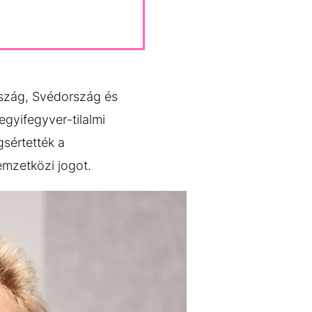
rszág, Svédország és
egyifegyver-tilalmi
sértették a
nemzetközi jogot.