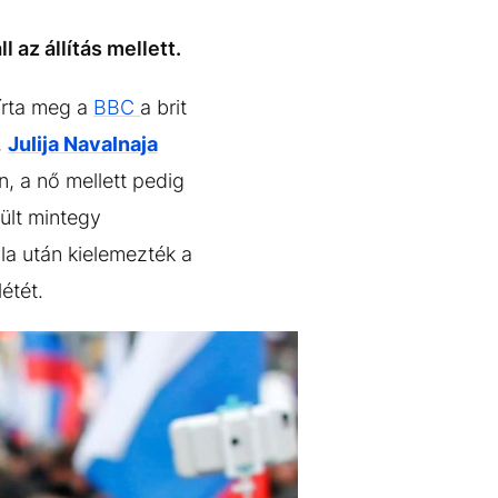
 az állítás mellett.
írta meg a
BBC
a brit
,
Julija Navalnaja
n, a nő mellett pedig
ült mintegy
la után kielemezték a
létét.