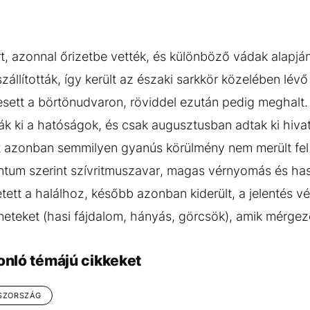
, azonnal őrizetbe vették, és különböző vádak alapján 
szállították, így került az északi sarkkör közelében lév
eesett a börtönudvaron, röviddel ezután pedig meghalt.
k ki a hatóságok, és csak augusztusban adtak ki hivata
nt azonban semmilyen gyanús körülmény nem merült fel a
tum szerint szívritmuszavar, magas vérnyomás és has
tett a halálhoz, később azonban kiderült, a jelentés v
üneteket (hasi fájdalom, hányás, görcsök), amik mérgez
onló témájú cikkeket
SZORSZÁG