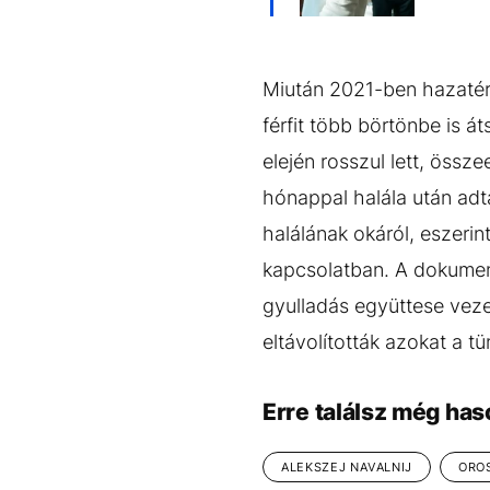
Miután 2021-ben hazatért
férfit több börtönbe is át
elején rosszul lett, össz
hónappal halála után adtá
halálának okáról, eszeri
kapcsolatban. A dokumen
gyulladás együttese veze
eltávolították azokat a t
Erre találsz még has
ALEKSZEJ NAVALNIJ
ORO