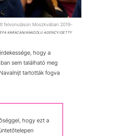
zett felvonuláson Moszkvában 2019-
EFA KARACAN/ANADOLU AGENCY/GETTY
érdekessége, hogy a
ágban sem található meg
avalnijt tartották fogva
tőséggel, hogy ezt a
büntetőtelepen