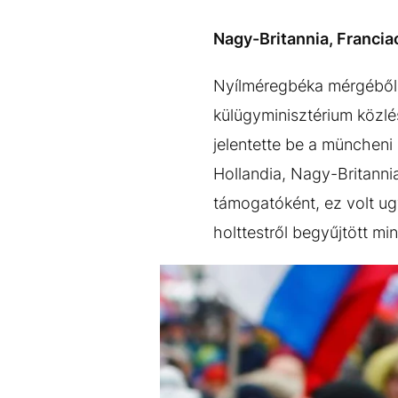
EGYÉB FORMÁTUMOK
REFRESHER
Kiemelt tartalmak
Videó
Kvíz
Médiaajánlat
Impresszum
Nagy-Britannia, Franciao
Nyílméregbéka mérgéből k
külügyminisztérium közlé
jelentette be a müncheni 
Hollandia, Nagy-Britanni
támogatóként, ez volt ug
holttestről begyűjtött min