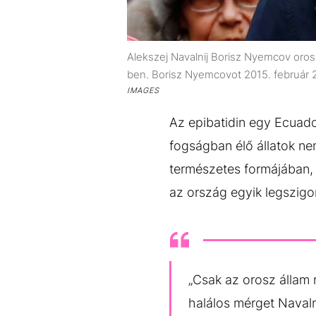
Alekszej Navalnij Borisz Nyemcov oros
ben. Borisz Nyemcovot 2015. február 2
IMAGES
Az epibatidin egy Ecuad
fogságban élő állatok ne
természetes formájában, 
az ország egyik legszigo
„Csak az orosz állam 
halálos mérget Navaln