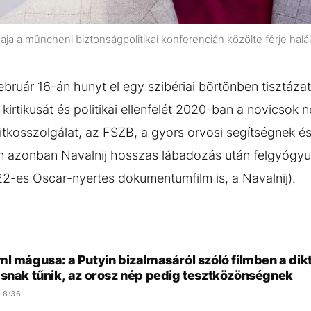
naja a müncheni biztonságpolitikai konferencián közölte férje halá
ebruár 16-án hunyt el egy szibériai börtönben tisztáza
kirtikusát és politikai ellenfelét 2020-ban a novicsok
tkosszolgálat, az FSZB, a gyors orvosi segítségnek é
 azonban Navalnij hosszas lábadozás után felgyógyul
22-es Oscar-nyertes dokumentumfilm is, a Navalnij).
l mágusa: a Putyin bizalmasáról szóló filmben a dik
ásnak tűnik, az orosz nép pedig tesztközönségnek
 8:36