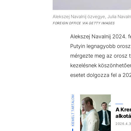
Alekszej Navalnij özvegye, Julia Naval
FOREIGN OFFICE VIA GETTY IMAGES
Alekszej Navalnij 2024. f
Putyin legnagyobb orosz 
mérgezte meg az orosz ti
kezelésnek köszönhetően
esetet dolgozza fel a 20
KIEMELT TARTALOM
A Krem
alkot
2026.4.3