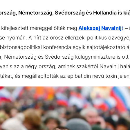
rszág, Németország, Svédország és Hollandia is kiáll
ifejlesztett méreggel ölték meg
Alekszej Navalnij
t
– 
se nyomán. A hírt az orosz ellenzéki politikus özvegye
biztonságpolitikai konferencia egyik sajtótájékoztatójá
a, Németország és Svédország külügyminisztere is ott 
yanis az a négy ország, aminek szakértői Navalnij halá
tákat, és megállapították az epibatidin nevű toxin jelen