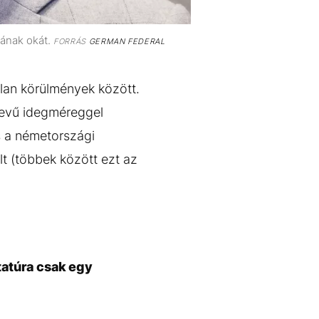
lának okát.
FORRÁS
GERMAN FEDERAL
tlan körülmények között.
 nevű idegméreggel
s a németországi
t (többek között ezt az
tatúra csak egy