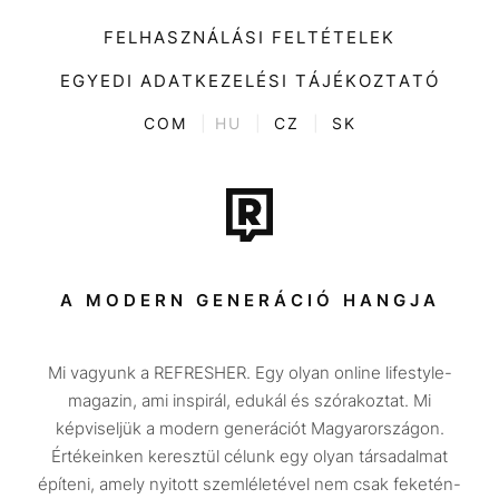
Impresszum
Kiemelt tartalmak
Divat
FELHASZNÁLÁSI FELTÉTELEK
Videó
Kultúra
EGYEDI ADATKEZELÉSI TÁJÉKOZTATÓ
Kvíz
ENTR
COM
|
HU
|
CZ
|
SK
Film + sorozat
Tech-Tudomány
Sport
Társadalom
A MODERN GENERÁCIÓ HANGJA
Közélet
Mi vagyunk a REFRESHER. Egy olyan online lifestyle-
Utazás
magazin, ami inspirál, edukál és szórakoztat. Mi
Életmód
képviseljük a modern generációt Magyarországon.
Értékeinken keresztül célunk egy olyan társadalmat
Design
építeni, amely nyitott szemléletével nem csak feketén-