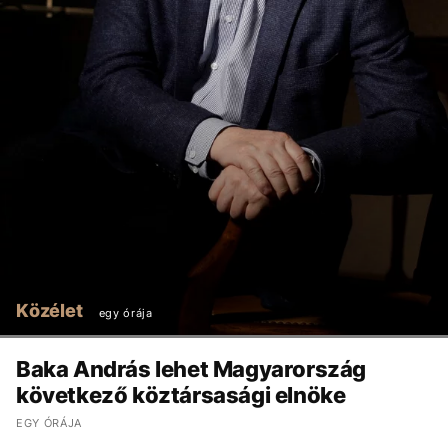
Közélet
egy órája
Baka András lehet Magyarország
következő köztársasági elnöke
EGY ÓRÁJA