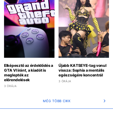
Elképesztő az érdeklődés a
Újabb KATSEYE-tag vonul
GTA VI iránt, a kiadót is
vissza: Sophia a mentális
meglepték az
egészségére koncentrál
előrendelések
3 ÓRÁJA
3 ÓRÁJA
MÉG TÖBB CIKK