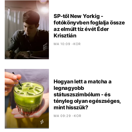
SP-től New Yorkig -
fotókönyvben foglalja össze
az elmúlt tíz évét Éder
Krisztián
MA 10:09 -KOR
Hogyan lett a matcha a
legnagyobb
státuszszimbólum - és
tényleg olyan egészséges,
mint hisszük?
MA 09:29 -KOR