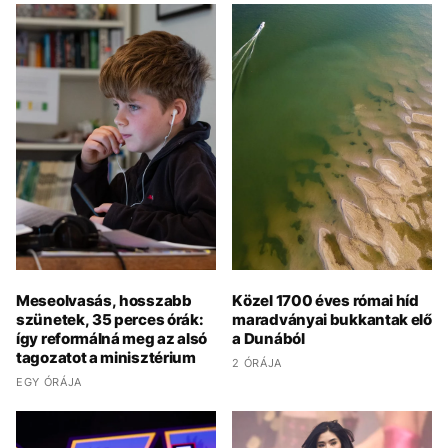
Meseolvasás, hosszabb
Közel 1700 éves római híd
szünetek, 35 perces órák:
maradványai bukkantak elő
így reformálná meg az alsó
a Dunából
tagozatot a minisztérium
2 ÓRÁJA
EGY ÓRÁJA