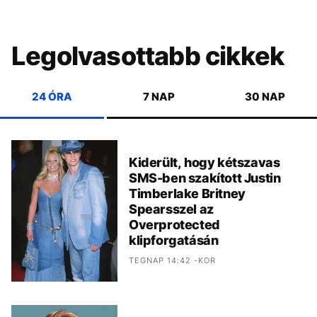
Legolvasottabb cikkek
24 ÓRA
7 NAP
30 NAP
Kiderült, hogy kétszavas
SMS-ben szakított Justin
Timberlake Britney
Spearsszel az
Overprotected
klipforgatásán
TEGNAP 14:42 -KOR