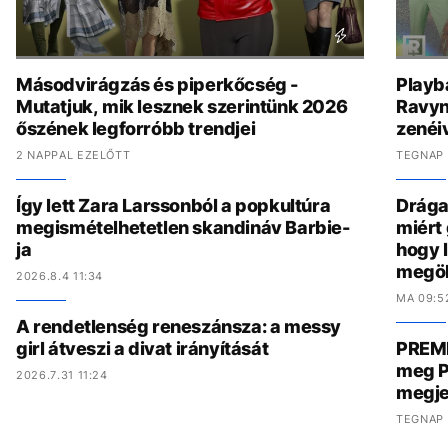
Másodvirágzás és piperkőcség -
Playb
Mutatjuk, mik lesznek szerintünk 2026
Ravyn
őszének legforróbb trendjei
zenéiv
2 NAPPAL EZELŐTT
TEGNAP 
Így lett Zara Larssonból a popkultúra
Drága,
megismételhetetlen skandináv Barbie-
miért
ja
hogy 
megöl
2026.8.4 11:34
MA 09:5
A rendetlenség reneszánsza: a messy
girl átveszi a divat irányítását
PREMI
meg P
2026.7.31 11:24
megje
TEGNAP 