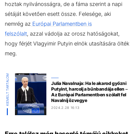
hoztak nyilvánosságra, de a fáma szerint a napi
sétáját követően esett össze. Felesége, aki
nemrég az
Európai Parlamentben is
felszólalt
, azzal vádolja az orosz hatóságokat,
hogy férjét Vlagyimir Putyin elnök utasítására ölték
meg.
KIEMELT TARTALOM
Julia Navalnaja: Ha le akarod győzni
Putyint, harcolj a bűnbandája ellen –
Az Európai Parlamentben szólalt fel
Navalnij özvegye
2024.2.28 16:13
Erre találsz még hasonló témájú cikkeket