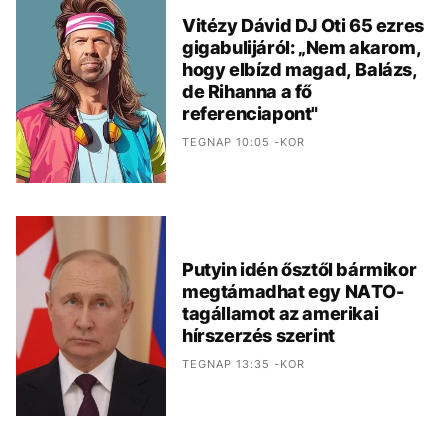
Vitézy Dávid DJ Oti 65 ezres
gigabulijáról: „Nem akarom,
hogy elbízd magad, Balázs,
de Rihanna a fő
referenciapont"
TEGNAP 10:05 -KOR
Putyin idén ősztől bármikor
megtámadhat egy NATO-
tagállamot az amerikai
hírszerzés szerint
TEGNAP 13:35 -KOR