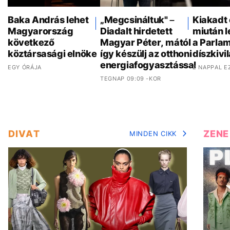
Baka András lehet
„Megcsináltuk" –
Kiakadt 
Magyarország
Diadalt hirdetett
miután 
következő
Magyar Péter, mától
a Parla
köztársasági elnöke
így készülj az otthoni
díszkivi
energiafogyasztással
EGY ÓRÁJA
2 NAPPAL E
TEGNAP 09:09 -KOR
DIVAT
ZENE
MINDEN CIKK