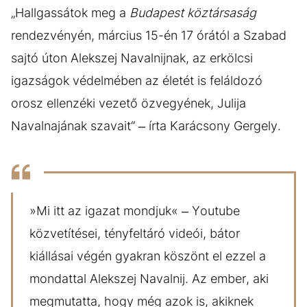
„Hallgassátok meg a
Budapest köztársaság
rendezvényén, március 15-én 17 órától a Szabad
sajtó úton Alekszej Navalnijnak, az erkölcsi
igazságok védelmében az életét is feláldozó
orosz ellenzéki vezető özvegyének, Julija
Navalnajának szavait“ – írta Karácsony Gergely.
»Mi itt az igazat mondjuk« – Youtube
közvetítései, tényfeltáró videói, bátor
kiállásai végén gyakran köszönt el ezzel a
mondattal Alekszej Navalnij. Az ember, aki
megmutatta, hogy még azok is, akiknek