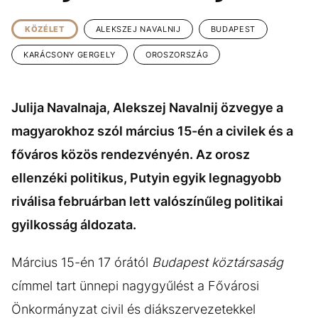
KÖZÉLET
UTAZÁS
KÖZÉLET
ALEKSZEJ NAVALNIJ
BUDAPEST
ÉLETMÓD
DESIGN
KARÁCSONY GERGELY
OROSZORSZÁG
BESZÉLGETÉSEK
ARCOK
VIDEÓ
TÖRTÉNETEK
Julija Navalnaja, Alekszej Navalnij özvegye a
GASZTRO
magyarokhoz szól március 15-én a civilek és a
főváros közös rendezvényén. Az orosz
ellenzéki politikus, Putyin egyik legnagyobb
riválisa februárban lett valószínűleg politikai
gyilkosság áldozata.
Március 15-én 17 órától
Budapest köztársaság
címmel tart ünnepi nagygyűlést a Fővárosi
Önkormányzat civil és diákszervezetekkel