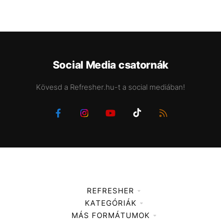
Social Media csatornák
Kövesd a Refresher.hu-t a social mediában!
REFRESHER
KATEGÓRIÁK
Médiaajánlat
MÁS FORMÁTUMOK
Zene