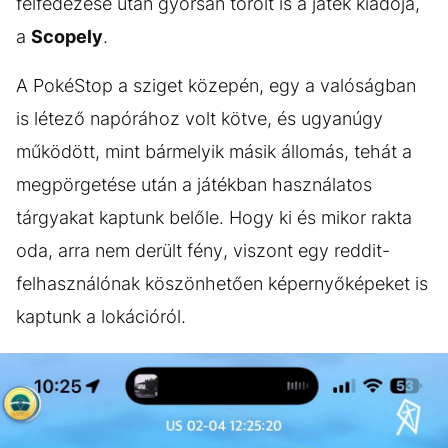
felfedezése után gyorsan törölt is a játék kiadója,
a
Scopely
.
A PokéStop a sziget közepén, egy a valóságban
is létező napórához volt kötve, és ugyanúgy
működött, mint bármelyik másik állomás, tehát a
megpörgetése után a játékban használatos
tárgyakat kaptunk belőle. Hogy ki és mikor rakta
oda, arra nem derült fény, viszont egy reddit-
felhasználónak köszönhetően képernyőképeket is
kaptunk a lokációról.