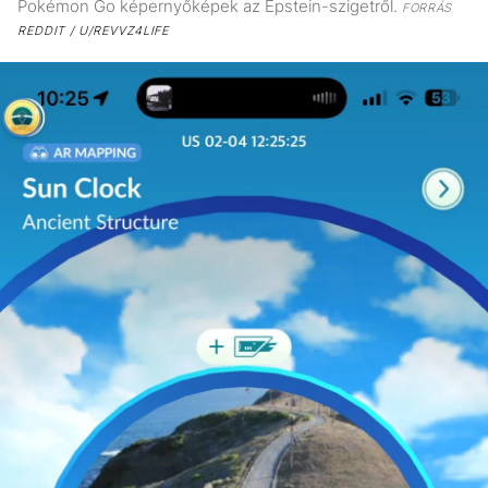
Pokémon Go képernyőképek az Epstein-szigetről.
FORRÁS
REDDIT / U/REVVZ4LIFE