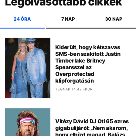
Legolvasottabb cikkek
24 ÓRA
7 NAP
30 NAP
Kiderült, hogy kétszavas
SMS-ben szakított Justin
Timberlake Britney
Spearsszel az
Overprotected
klipforgatásán
TEGNAP 14:42 -KOR
Vitézy Dávid DJ Oti 65 ezres
gigabulijáról: „Nem akarom,
hogy elbízd magad, Balázs,