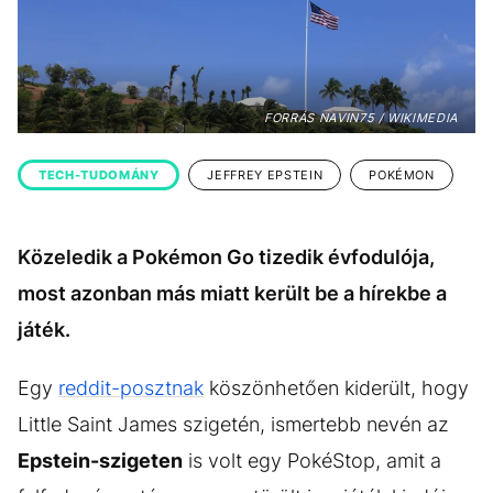
KÖZÉLET
UTAZÁS
ÉLETMÓD
DESIGN
BESZÉLGETÉSEK
ARCOK
FORRÁS NAVIN75 / WIKIMEDIA
VIDEÓ
TÖRTÉNETEK
TECH-TUDOMÁNY
JEFFREY EPSTEIN
POKÉMON
GASZTRO
Közeledik a Pokémon Go tizedik évfodulója,
most azonban más miatt került be a hírekbe a
játék.
Egy
reddit-posztnak
köszönhetően kiderült, hogy
Little Saint James szigetén, ismertebb nevén az
Epstein-szigeten
is volt egy PokéStop, amit a