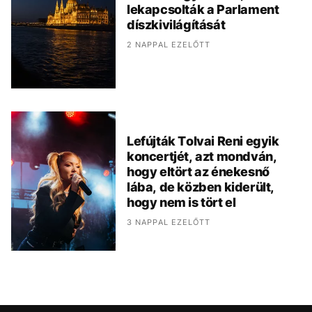
lekapcsolták a Parlament
díszkivilágítását
2 NAPPAL EZELŐTT
Lefújták Tolvai Reni egyik
koncertjét, azt mondván,
hogy eltört az énekesnő
lába, de közben kiderült,
hogy nem is tört el
3 NAPPAL EZELŐTT