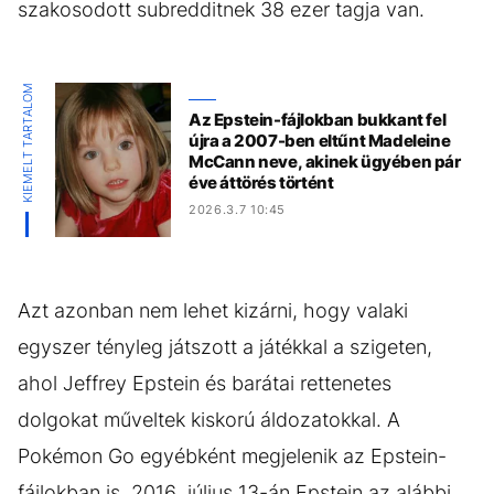
szakosodott subredditnek 38 ezer tagja van.
KIEMELT TARTALOM
Az Epstein-fájlokban bukkant fel
újra a 2007-ben eltűnt Madeleine
McCann neve, akinek ügyében pár
éve áttörés történt
2026.3.7 10:45
Azt azonban nem lehet kizárni, hogy valaki
egyszer tényleg játszott a játékkal a szigeten,
ahol Jeffrey Epstein és barátai rettenetes
dolgokat műveltek kiskorú áldozatokkal. A
Pokémon Go egyébként megjelenik az Epstein-
fájlokban is, 2016. július 13-án Epstein az alábbi