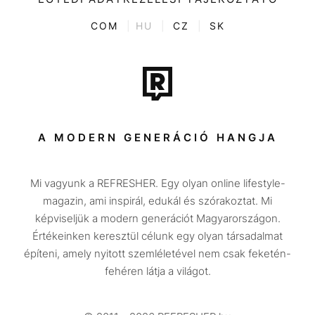
Kvíz
ENTR
COM
|
HU
|
CZ
|
SK
Film + sorozat
Tech-Tudomány
Sport
Társadalom
A MODERN GENERÁCIÓ HANGJA
Közélet
Mi vagyunk a REFRESHER. Egy olyan online lifestyle-
Utazás
magazin, ami inspirál, edukál és szórakoztat. Mi
Életmód
képviseljük a modern generációt Magyarországon.
Értékeinken keresztül célunk egy olyan társadalmat
Design
építeni, amely nyitott szemléletével nem csak feketén-
Beszélgetések
fehéren látja a világot.
Arcok