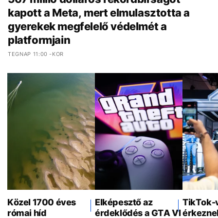
kapott a Meta, mert elmulasztotta a
gyerekek megfelelő védelmét a
platformjain
TEGNAP 11:00 -KOR
Közel 1700 éves
Elképesztő az
TikTok-
római híd
érdeklődés a GTA VI
érkezne