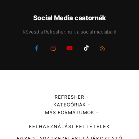
Social Media csatornák
Kövesd a Refresher.hu-t a social mediában!
REFRESHER
KATEGÓRIÁK
Médiaajánlat
MÁS FORMÁTUMOK
Zene
Impresszum
Kiemelt tartalmak
Divat
FELHASZNÁLÁSI FELTÉTELEK
Videó
Kultúra
EGYEDI ADATKEZELÉSI TÁJÉKOZTATÓ