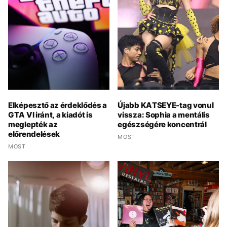
Elképesztő az érdeklődés a
Újabb KATSEYE-tag vonul
GTA VI iránt, a kiadót is
vissza: Sophia a mentális
meglepték az
egészségére koncentrál
előrendelések
MOST
MOST