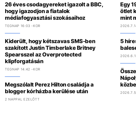
26 éves csodagyereket igazolt a BBC,
Egy 19
hogy igazodjon a fiatalok
ötlet
médiafogyasztási szokásaihoz
mint 
TEGNAP 16:03 -KOR
2026.7.1
Kiderült, hogy kétszavas SMS-ben
5 híre
szakított Justin Timberlake Britney
bales
Spearsszel az Overprotected
2026.6.1
klipforgatásán
TEGNAP 14:42 -KOR
Összed
Nápol
Megszólalt Perez Hilton családja a
közbe
blogger kórházba kerülése után
2026.7.5
2 NAPPAL EZELŐTT