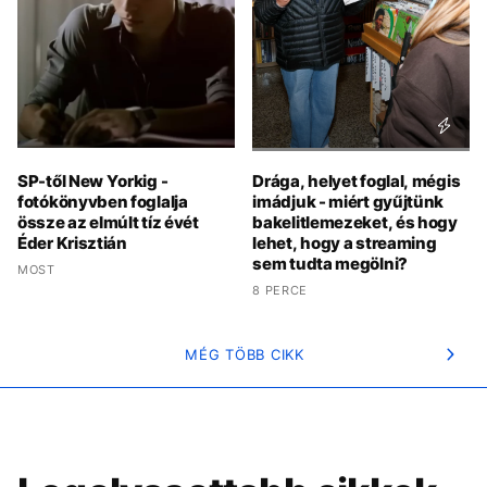
SP-től New Yorkig -
Drága, helyet foglal, mégis
fotókönyvben foglalja
imádjuk - miért gyűjtünk
össze az elmúlt tíz évét
bakelitlemezeket, és hogy
Éder Krisztián
lehet, hogy a streaming
sem tudta megölni?
MOST
8 PERCE
MÉG TÖBB CIKK