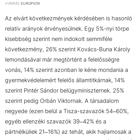
FORRÁS
EUROPION
Az elvárt következmények kérdésében is hasonló
relatív arányok érvényesülnek. Egy 5%-nyi törpe
kisebbség szerint nem indokolt semmiféle
következmény, 26% szerint Kovács-Buna Károly
lemondásával már megtörtént a felelősségre
vonás, 14% szerint azonban le kéne mondania a
gyermekvédelemért felelős államtitkárnak, 14%
szerint Pintér Sándor belügyminiszternek. 25%
szerint pedig Orbán Viktornak. A társadalom
negyede (ezen belül a Tisza-szavazók 54–60%,
egyéb ellenzéki szavazók 39–42% és a
pártnélküliek 21–16%) az tehát, akik hajlamosak a