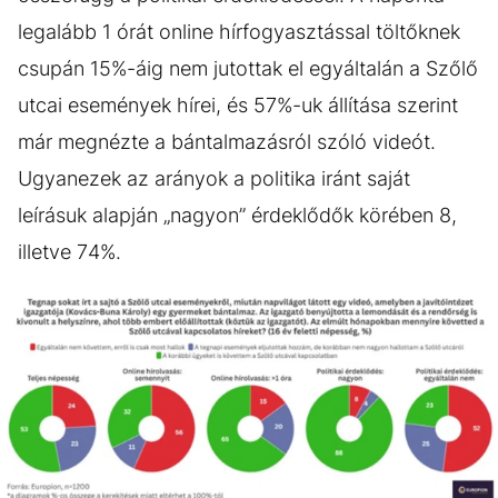
legalább 1 órát online hírfogyasztással töltőknek
csupán 15%-áig nem jutottak el egyáltalán a Szőlő
utcai események hírei, és 57%-uk állítása szerint
már megnézte a bántalmazásról szóló videót.
Ugyanezek az arányok a politika iránt saját
leírásuk alapján „nagyon” érdeklődők körében 8,
illetve 74%.