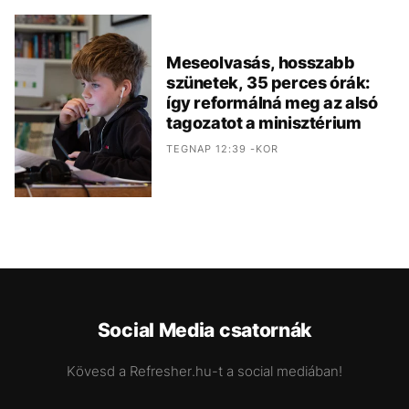
Meseolvasás, hosszabb
szünetek, 35 perces órák:
így reformálná meg az alsó
tagozatot a minisztérium
TEGNAP 12:39 -KOR
Social Media csatornák
Kövesd a Refresher.hu-t a social mediában!