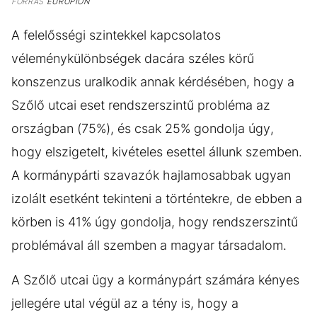
FORRÁS
EUROPION
A felelősségi szintekkel kapcsolatos
véleménykülönbségek dacára széles körű
konszenzus uralkodik annak kérdésében, hogy a
Szőlő utcai eset rendszerszintű probléma az
országban (75%), és csak 25% gondolja úgy,
hogy elszigetelt, kivételes esettel állunk szemben.
A kormánypárti szavazók hajlamosabbak ugyan
izolált esetként tekinteni a történtekre, de ebben a
körben is 41% úgy gondolja, hogy rendszerszintű
problémával áll szemben a magyar társadalom.
A Szőlő utcai ügy a kormánypárt számára kényes
jellegére utal végül az a tény is, hogy a