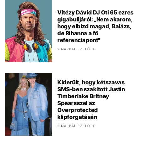
Vitézy Dávid DJ Oti 65 ezres
gigabulijáról: „Nem akarom,
hogy elbízd magad, Balázs,
de Rihanna a fő
referenciapont"
2 NAPPAL EZELŐTT
Kiderült, hogy kétszavas
SMS-ben szakított Justin
Timberlake Britney
Spearsszel az
Overprotected
klipforgatásán
2 NAPPAL EZELŐTT