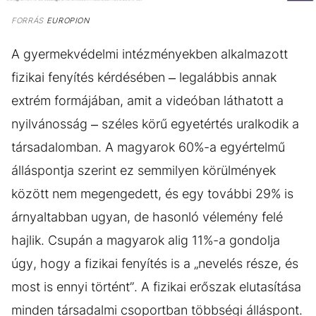
FORRÁS
EUROPION
A gyermekvédelmi intézményekben alkalmazott
fizikai fenyítés kérdésében – legalábbis annak
extrém formájában, amit a videóban láthatott a
nyilvánosság – széles körű egyetértés uralkodik a
társadalomban. A magyarok 60%-a egyértelmű
álláspontja szerint ez semmilyen körülmények
között nem megengedett, és egy további 29% is
árnyaltabban ugyan, de hasonló vélemény felé
hajlik. Csupán a magyarok alig 11%-a gondolja
úgy, hogy a fizikai fenyítés is a „nevelés része, és
most is ennyi történt”. A fizikai erőszak elutasítása
minden társadalmi csoportban többségi álláspont.