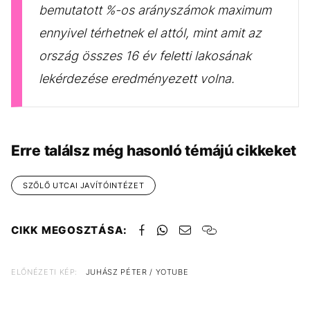
bemutatott %-os arányszámok maximum
ennyivel térhetnek el attól, mint amit az
ország összes 16 év feletti lakosának
lekérdezése eredményezett volna.
Erre találsz még hasonló témájú cikkeket
SZŐLŐ UTCAI JAVÍTÓINTÉZET
CIKK MEGOSZTÁSA:
ELŐNÉZETI KÉP:
JUHÁSZ PÉTER / YOTUBE