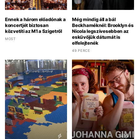
Ennek a három előadónak a
Még mindig áll a bál
koncertjét biztosan
Beckhaméknél: Brooklyn és
közvetíti az M1 a Szigetről
Nicola legszívesebben az
esküvőjük dátumát is
MOST
elfelejtenék
49 PERCE