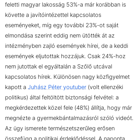
feletti magyar lakosság 53%-a már korábban is
követte a javítóintézettel kapcsolatos
eseményeket, míg egy további 23%-ot saját
elmondása szerint eddig nem ütötték át az
intézményben zajló események hírei, de a keddi
események eljutottak hozzájuk. Csak 24%-hoz
nem jutottak el egyáltalán a Szőlő utcával
kapcsolatos hírek. Különösen nagy közfigyelmet
kapott a
Juhász Péter youtuber
(volt ellenzéki
politikus) által feltöltött biztonsági felvétel: a
megkérdezettek közel fele (48%) állítja, hogy már
megnézte a gyermekbántalmazásról szóló videót.
Az ügy ismerete természetszerűleg erősen
összefügg a politikai érdeklődéssel. A naponta