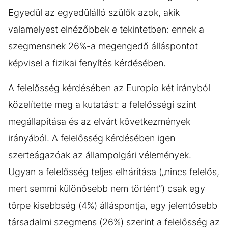
Egyedül az egyedülálló szülők azok, akik
valamelyest elnézőbbek e tekintetben: ennek a
szegmensnek 26%-a megengedő álláspontot
képvisel a fizikai fenyítés kérdésében.
A felelősség kérdésében az Europio két irányból
közelítette meg a kutatást: a felelősségi szint
megállapítása és az elvárt következmények
irányából. A felelősség kérdésében igen
szerteágazóak az állampolgári vélemények.
Ugyan a felelősség teljes elhárítása („nincs felelős,
mert semmi különösebb nem történt”) csak egy
törpe kisebbség (4%) álláspontja, egy jelentősebb
társadalmi szegmens (26%) szerint a felelősség az