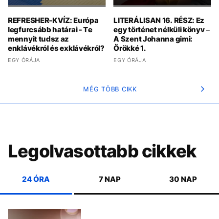
REFRESHER-KVÍZ: Európa
LITERÁLISAN 16. RÉSZ: Ez
legfurcsább határai - Te
egy történet nélküli könyv –
mennyit tudsz az
A Szent Johanna gimi:
enklávékról és exklávékról?
Örökké 1.
EGY ÓRÁJA
EGY ÓRÁJA
MÉG TÖBB CIKK
Legolvasottabb cikkek
24 ÓRA
7 NAP
30 NAP