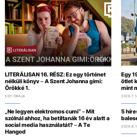
LITERÁLISAN 16. RÉSZ: Ez egy történet
Egy 19
nélküli könyv – A Szent Johanna gimi:
ötlet
Örökké 1.
mint 
EGY ÓRÁJA
2026.7.1
„Ne legyen elektromos cumi” – Mit
5 híre
szólnál ahhoz, ha betiltanák 16 év alatt a
bales
social media használatát? – A Te
2026.6.1
Hangod