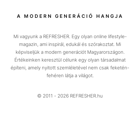
Sport
Társadalom
A MODERN GENERÁCIÓ HANGJA
Közélet
Mi vagyunk a REFRESHER. Egy olyan online lifestyle-
Utazás
magazin, ami inspirál, edukál és szórakoztat. Mi
Életmód
képviseljük a modern generációt Magyarországon.
Értékeinken keresztül célunk egy olyan társadalmat
Design
építeni, amely nyitott szemléletével nem csak feketén-
Beszélgetések
fehéren látja a világot.
Arcok
© 2011 - 2026 REFRESHER.hu
Videó
Történetek
Gasztro