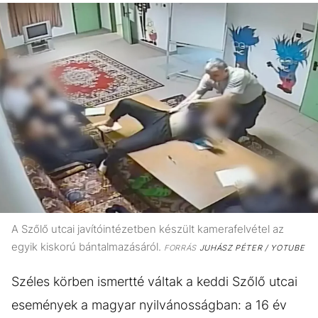
A Szőlő utcai javítóintézetben készült kamerafelvétel az
egyik kiskorú bántalmazásáról.
FORRÁS
JUHÁSZ PÉTER / YOTUBE
Széles körben ismertté váltak a keddi Szőlő utcai
események a magyar nyilvánosságban: a 16 év