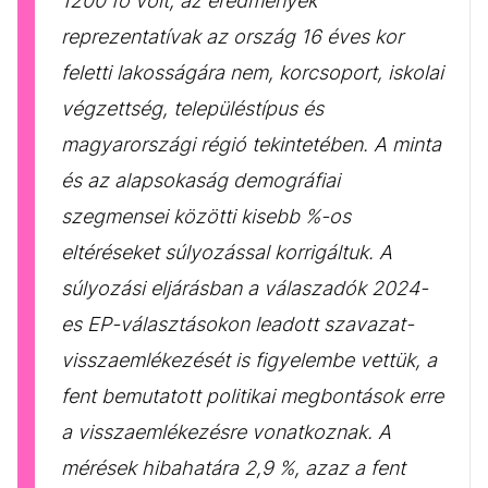
1200 fő volt, az eredmények
reprezentatívak az ország 16 éves kor
feletti lakosságára nem, korcsoport, iskolai
végzettség, településtípus és
magyarországi régió tekintetében. A minta
és az alapsokaság demográfiai
szegmensei közötti kisebb %-os
eltéréseket súlyozással korrigáltuk. A
súlyozási eljárásban a válaszadók 2024-
es EP-választásokon leadott szavazat-
visszaemlékezését is figyelembe vettük, a
fent bemutatott politikai megbontások erre
a visszaemlékezésre vonatkoznak. A
mérések hibahatára 2,9 %, azaz a fent