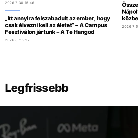
2026.7.30 15:46
Összed
Nápol
„Itt annyira felszabadult az ember, hogy
közbe
csak élvezni kell az életet” – A Campus
2026.7.5
Fesztiválon jártunk – A Te Hangod
2026.8.2 9:17
Legfrissebb