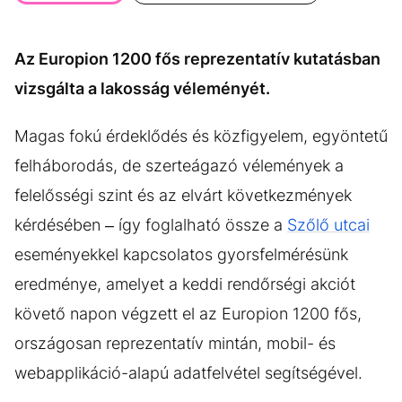
KÖZÉLET
UTAZÁS
ÉLETMÓD
DESIGN
Az Europion 1200 fős reprezentatív kutatásban
BESZÉLGETÉSEK
ARCOK
vizsgálta a lakosság véleményét.
VIDEÓ
TÖRTÉNETEK
Magas fokú érdeklődés és közfigyelem, egyöntetű
GASZTRO
felháborodás, de szerteágazó vélemények a
felelősségi szint és az elvárt következmények
kérdésében – így foglalható össze a
Szőlő utcai
eseményekkel kapcsolatos gyorsfelmérésünk
eredménye, amelyet a keddi rendőrségi akciót
követő napon végzett el az Europion 1200 fős,
országosan reprezentatív mintán, mobil- és
webapplikáció-alapú adatfelvétel segítségével.