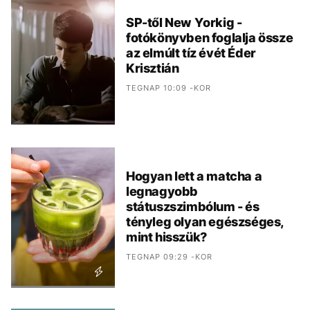
SP-től New Yorkig -
fotókönyvben foglalja össze
az elmúlt tíz évét Éder
Krisztián
TEGNAP 10:09 -KOR
Hogyan lett a matcha a
legnagyobb
státuszszimbólum - és
tényleg olyan egészséges,
mint hisszük?
TEGNAP 09:29 -KOR