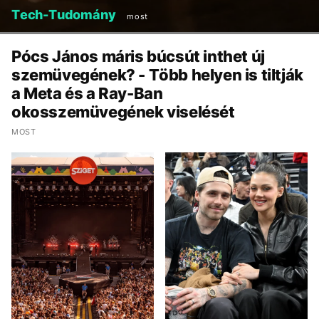
Tech-Tudomány
most
Pócs János máris búcsút inthet új
szemüvegének? - Több helyen is tiltják
a Meta és a Ray-Ban
okosszemüvegének viselését
MOST