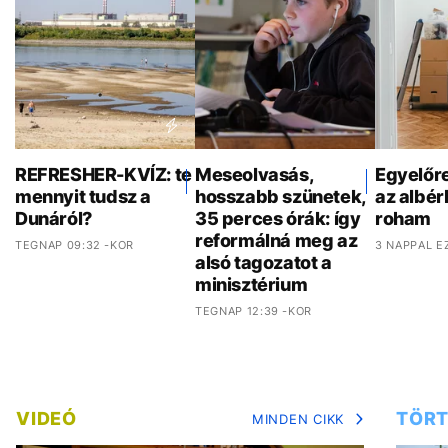
REFRESHER-KVÍZ: te
Meseolvasás,
Egyelőr
mennyit tudsz a
hosszabb szünetek,
az albér
Dunáról?
35 perces órák: így
roham
reformálná meg az
TEGNAP 09:32 -KOR
3 NAPPAL E
alsó tagozatot a
minisztérium
TEGNAP 12:39 -KOR
VIDEÓ
TÖRT
MINDEN CIKK