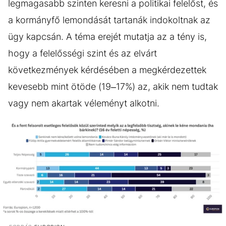
legmagasabb szinten keresni a politikai felelőst, és
a kormányfő lemondását tartanák indokoltnak az
ügy kapcsán. A téma erejét mutatja az a tény is,
hogy a felelősségi szint és az elvárt
következmények kérdésében a megkérdezettek
kevesebb mint ötöde (19–17%) az, akik nem tudtak
vagy nem akartak véleményt alkotni.