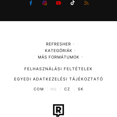
REFRESHER
KATEGÓRIÁK
Médiaajánlat
MÁS FORMÁTUMOK
Zene
Impresszum
Kiemelt tartalmak
Divat
FELHASZNÁLÁSI FELTÉTELEK
Videó
Kultúra
EGYEDI ADATKEZELÉSI TÁJÉKOZTATÓ
Kvíz
ENTR
COM
|
HU
|
CZ
|
SK
Film + sorozat
Tech-Tudomány