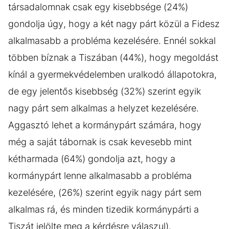
társadalomnak csak egy kisebbsége (24%)
gondolja úgy, hogy a két nagy párt közül a Fidesz
alkalmasabb a probléma kezelésére. Ennél sokkal
többen bíznak a Tiszában (44%), hogy megoldást
kínál a gyermekvédelemben uralkodó állapotokra,
de egy jelentős kisebbség (32%) szerint egyik
nagy párt sem alkalmas a helyzet kezelésére.
Aggasztó lehet a kormánypárt számára, hogy
még a saját tábornak is csak kevesebb mint
kétharmada (64%) gondolja azt, hogy a
kormánypárt lenne alkalmasabb a probléma
kezelésére, (26%) szerint egyik nagy párt sem
alkalmas rá, és minden tizedik kormánypárti a
Tiszát jelölte meg a kérdésre válaszul).