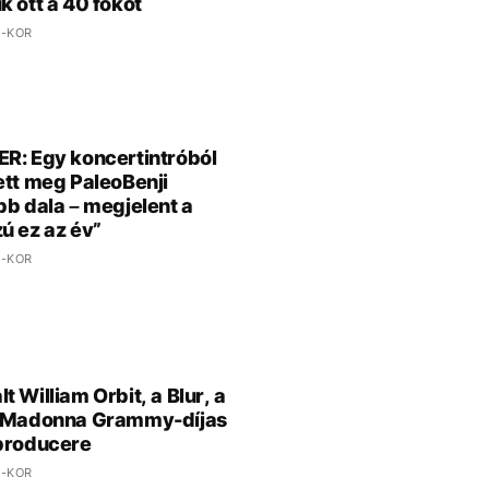
k ott a 40 fokot
 -KOR
R: Egy koncertintróból
ett meg PaleoBenji
bb dala – megjelent a
ú ez az év”
 -KOR
t William Orbit, a Blur, a
s Madonna Grammy-díjas
producere
 -KOR