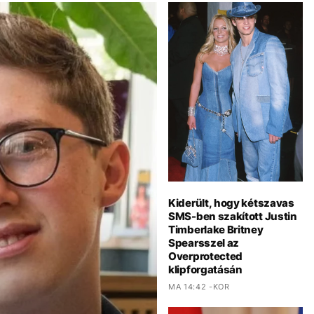
Kiderült, hogy kétszavas
SMS-ben szakított Justin
Timberlake Britney
Spearsszel az
Overprotected
klipforgatásán
MA 14:42 -KOR