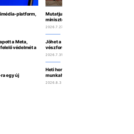
imédia-platform,
Mutatjuk, te Magyar Péter kormányából m
miniszter lennél a horoszkópod alapján
2026.7.27 15:44
kapott a Meta,
Jöhet a háromórás áramszünet? Így műk
felelő védelmét a
vészforgatókönyv Magyarországon
2026.7.31 15:27
Heti horoszkóp: a Skorpiók randizni hívjá
ra egy új
munkahelyi krásst, a Kosok új barátokat
2026.8.3 15:07