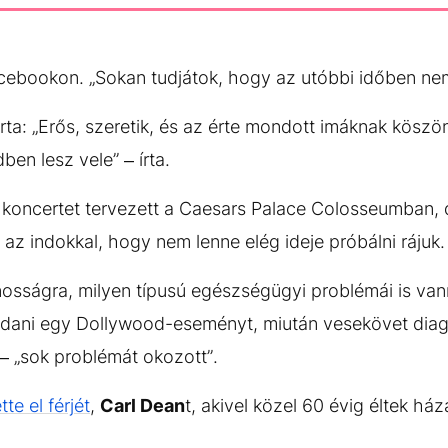
ebookon. „Sokan tudjátok, hogy az utóbbi időben nem
rta: „Erős, szeretik, és az érte mondott imáknak kösz
en lesz vele” – írta.
koncertet tervezett a Caesars Palace Colosseumban, d
az indokkal, hogy nem lenne elég ideje próbálni rájuk.
nosságra, milyen típusú egészségügyi problémái is va
dani egy Dollywood-eseményt, miután vesekövet diagn
– „sok problémát okozott”.
tte el férjét
,
Carl Dean
t, akivel közel 60 évig éltek há