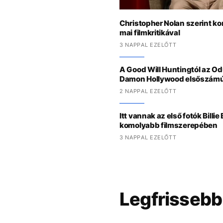
Christopher Nolan szerint k
mai filmkritikával
3 NAPPAL EZELŐTT
A Good Will Huntingtól az Odü
Damon Hollywood elsőszámú
2 NAPPAL EZELŐTT
Itt vannak az első fotók Billie 
komolyabb filmszerepében
3 NAPPAL EZELŐTT
Legfrissebb