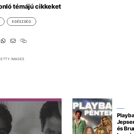
onló témájú cikkeket
EGÉSZSÉG
GETTY IMAGES
Playba
Jepsen
és Bru