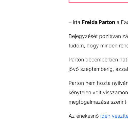
– írta
Freida Parton
a Fac
Bejegyzését pozitívan zá
tudom, hogy minden rendb
Parton decemberben hat 
jövő szeptemberig, azzal 
Parton nem hozta nyilvá
kénytelen volt visszamon
megfogalmazása szerint 
Az énekesnő
idén veszíte