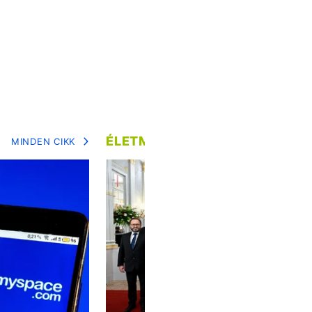
ÉLETMÓD
MINDEN CIKK
MIN