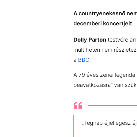
EGYÉB FORMÁTUMOK
REFRESHER
Kiemelt tartalmak
Videó
Kvíz
Médiaajánlat
Impresszum
A countryénekesnő nem 
decemberi koncertjeit.
Dolly Parton
testvére ar
múlt héten nem részleteze
a
BBC
.
A 79 éves zenei legenda 
beavatkozásra” van szük
„Tegnap éjjel egész é