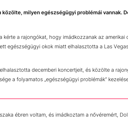
közölte, milyen egészségügyi problémái vannak. Dol
ra kérte a rajongókat, hogy imádkozzanak az amerikai 
tt egészségügyi okok miatt elhalasztotta a Las Vegas-i
elhalasztotta decemberi koncertjeit, és közölte a rajo
sége a folyamatos „egészségügyi problémák” kezelés
jszaka ébren voltam, és imádkoztam a nővéremért, Doll