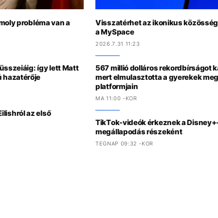
omoly probléma van a
Visszatérhet az ikonikus közösség
a MySpace
2026.7.31 11:23
sszeiáig: így lett Matt
567 millió dolláros rekordbírságot 
 hazatérője
mert elmulasztotta a gyerekek meg
platformjain
MA 11:00 -KOR
Eilishról az első
TikTok-videók érkeznek a Disney+-
megállapodás részeként
TEGNAP 09:32 -KOR