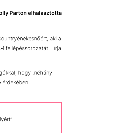
ly Parton elhalasztotta
countryénekesnőért, aki a
 fellépéssorozatát – írja
ngókkal, hogy „néhány
e érdekében.
yért”