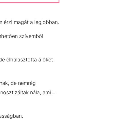
 érzi magát a legjobban.
önhetően szívemből
e elhalasztotta a őket
nnak, de nemrég
osztizáltak nála, ami –
zasságban.