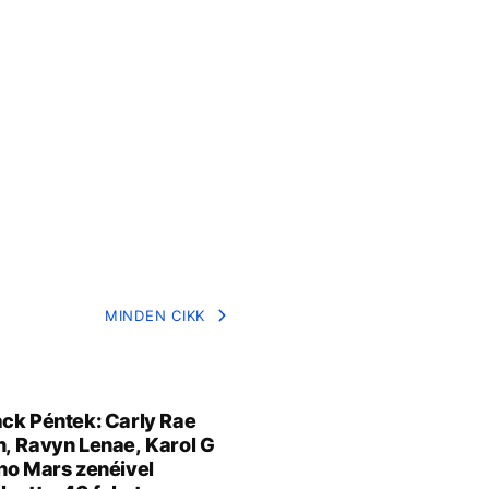
MINDEN CIKK
ck Péntek: Carly Rae
, Ravyn Lenae, Karol G
no Mars zenéivel