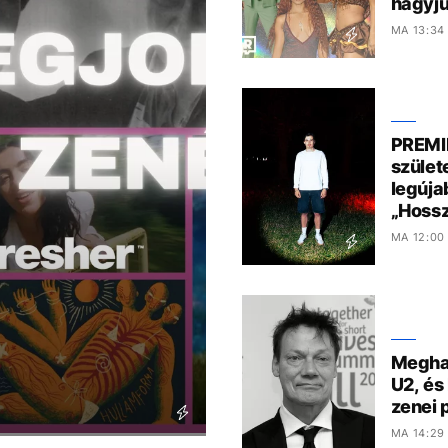
hagyju
MA 13:34
PREMIE
szület
legúja
„Hossz
MA 12:00
Meghal
U2, é
zenei 
MA 14:29