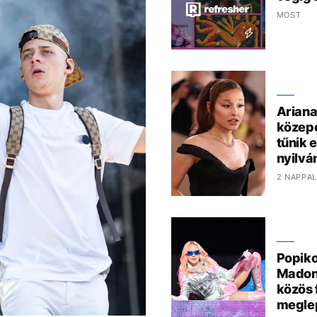
MOST
Ariana
közepé
tűnik e
nyilvá
2 NAPPAL
Popiko
Madon
közös 
megle