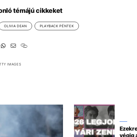
onló témájú cikkeket
OLIVIA DEAN
PLAYBACK PÉNTEK
TTY IMAGES
Ezekre
végig 