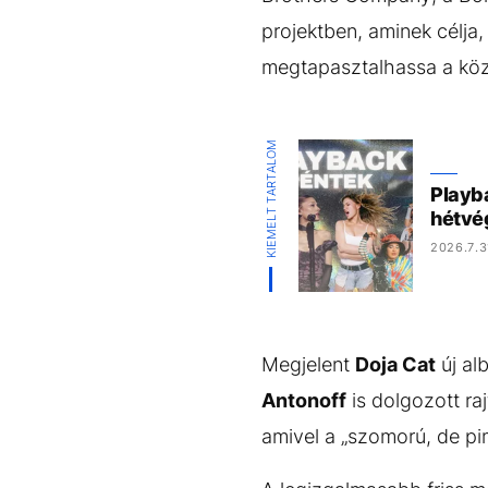
projektben, aminek célja
megtapasztalhassa a közö
KIEMELT TARTALOM
Playba
hétvé
2026.7.3
Megjelent
Doja Cat
új al
Antonoff
is dolgozott ra
amivel a „szomorú, de pi