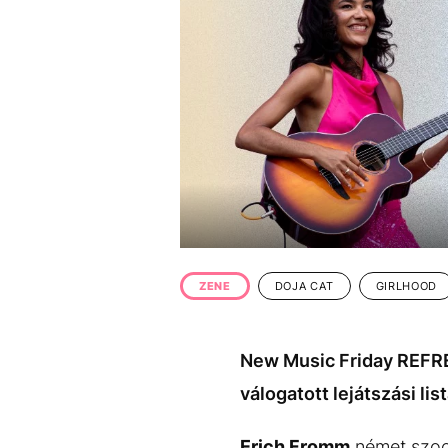
EGYÉB FORMÁTUMOK
REFRESHER
Kiemelt tartalmak
Videó
Kvíz
Médiaajánlat
Impresszum
ZENE
DOJA CAT
GIRLHOOD
New Music Friday REFRE
válogatott lejátszási li
Erich Fromm
német szoci