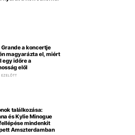
 Grande a koncertje
n magyarázta el, miért
l egy időre a
nosság elől
 EZELŐTT
nok találkozása:
na és Kylie Minogue
fellépése mindenkit
pett Amszterdamban