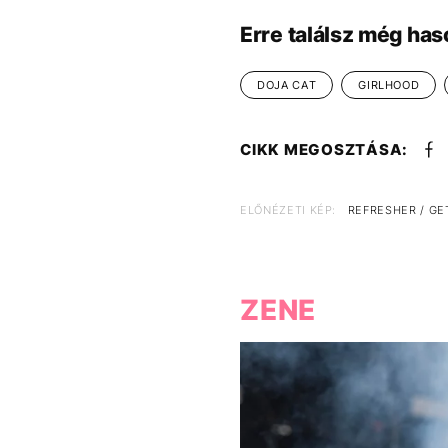
Erre találsz még has
DOJA CAT
GIRLHOOD
CIKK MEGOSZTÁSA:
ELŐNÉZETI KÉP:
REFRESHER / GE
ZENE