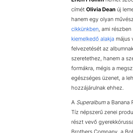
címét
Olivia Dean
új leme
hanem egy olyan művészet
cikkünkben
, ami részben 
kiemelkedő alakja
május v
felvezetését az albumnak
szeretethez, hanem a sze
formákra, mégis a megsz
egészséges üzenet, a le
hozzájárulnak ehhez.
A
Superalbum
a Banana R
Tíz népszerű zenei produ
részt vevő gyerekkórussa
Brothers Company, a Bohe