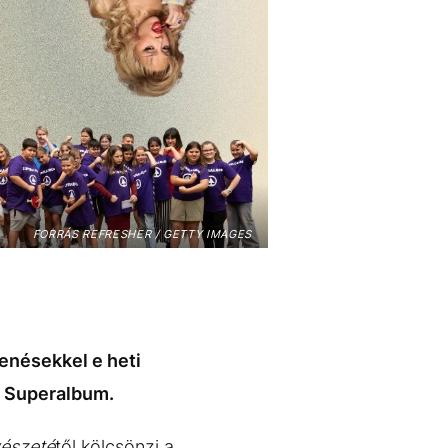
FORRÁS REFRESHER / GETTY IMAGES
enésekkel e heti
 a Superalbum.
vészeté
től kölcsönzi a