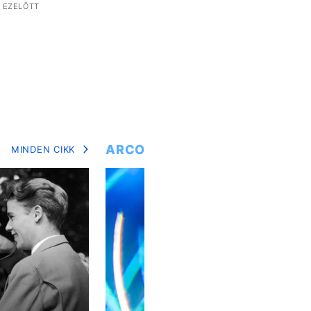
 EZELŐTT
ARCOK
MINDEN CIKK
MIN