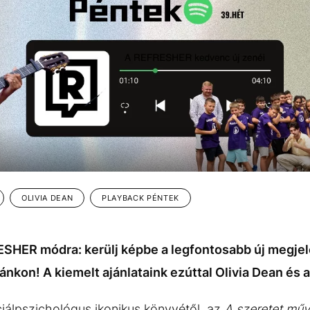
OLIVIA DEAN
PLAYBACK PÉNTEK
SHER módra: kerülj képbe a legfontosabb új megjel
stánkon! A kiemelt ajánlataink ezúttal Olivia Dean és
álpszichológus ikonikus könyvétől, az
A szeretet mű