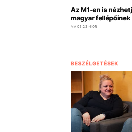
Az M1-en is nézhetj
magyar fellépőinek 
MA 08:23 -KOR
BESZÉLGETÉSEK