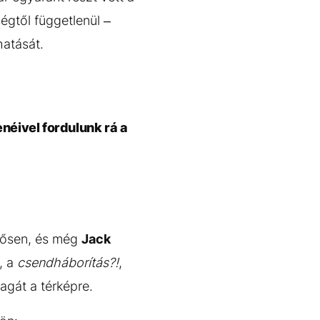
égtől függetlenül –
hatását.
néivel fordulunk rá a
erősen, és még
Jack
, a
csendháborítás?!
,
agát a térképre.