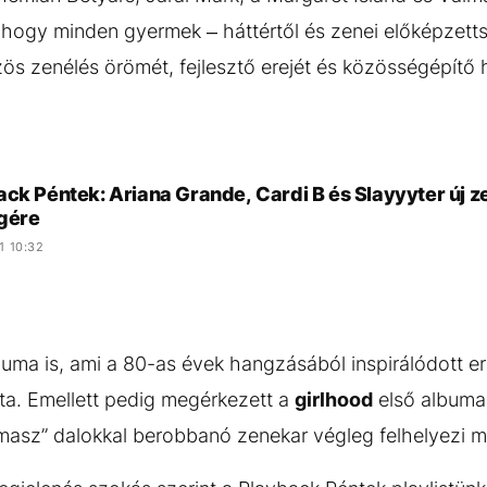
, hogy minden gyermek – háttértől és zenei előképzetts
s zenélés örömét, fejlesztő erejét és közösségépítő 
ck Péntek: Ariana Grande, Cardi B és Slayyyter új ze
gére
1 10:32
buma is, ami a 80-as évek hangzásából inspirálódott 
jta. Emellett pedig megérkezett a
girlhood
első albuma
masz” dalokkal berobbanó zenekar végleg felhelyezi m