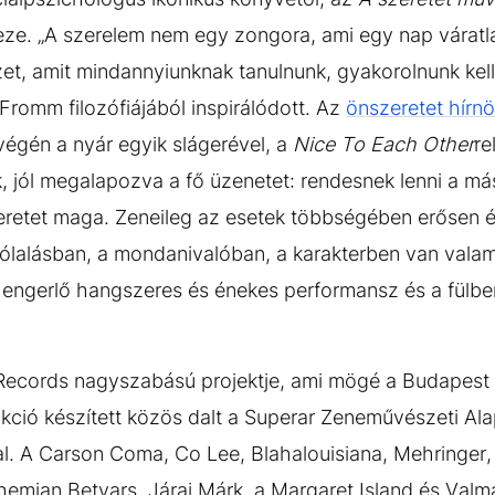
ze. „A szerelem nem egy zongora, ami egy nap váratlan
, amit mindannyiunknak tanulnunk, gyakorolnunk kell”
Fromm filozófiájából inspirálódott. Az
önszeretet hírnök
égén a nyár egyik slágerével, a
Nice To Each Other
re
, jól megalapozva a fő üzenetet: rendesnek lenni a má
retet maga. Zeneileg az esetek többségében erősen ép
ólalásban, a mondanivalóban, a karakterben van valam
hengerlő hangszeres és énekes performansz és a fülb
ecords nagyszabású projektje, ami mögé a Budapest Pa
kció készített közös dalt a Superar Zeneművészeti Al
l. A Carson Coma, Co Lee, Blahalouisiana, Mehringer, 
mian Betyars, Járai Márk, a Margaret Island és Valma