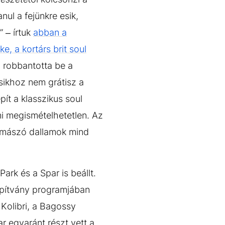
ul a fejünkre esik,
 – írtuk
abban a
e, a kortárs brit soul
l robbantotta be a
sikhoz nem grátisz a
ít a klasszikus soul
i megismételhetetlen. Az
emászó dallamok mind
rk és a Spar is beállt.
apítvány programjában
Kolibri, a Bagossy
r egyaránt részt vett a