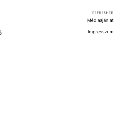
REFRESHER
Médiaajánlat
Impresszum
Ó
T