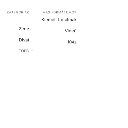
KATEGÓRIÁK
MÁS FORMÁTUMOK
Kiemelt tartalmak
Zene
Videó
Divat
Kvíz
Kultúra
TÖBB
ENTR
Film + sorozat
ech-Tudomány
Sport
Társadalom
Közélet