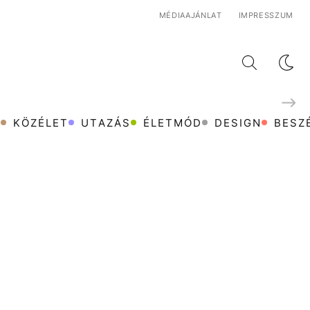
MÉDIAAJÁNLAT
IMPRESSZUM
VILÁGOS MÓD
M
KÖZÉLET
UTAZÁS
ÉLETMÓD
DESIGN
BESZ
SÖTÉT MÓD
ESZKÖZ SZERINT
ETMÓD
DESIGN
BESZÉLGETÉSEK
ARCOK
VIDEÓ
ETMÓD
DESIGN
BESZÉLGETÉSEK
ARCOK
VIDEÓ