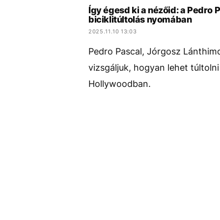
Így égesd ki a nézőid: a Pedr
biciklitúltolás nyomában
2025.11.10 13:03
Pedro Pascal, Jórgosz Lánthim
vizsgáljuk, hogyan lehet túltolni
Hollywoodban.