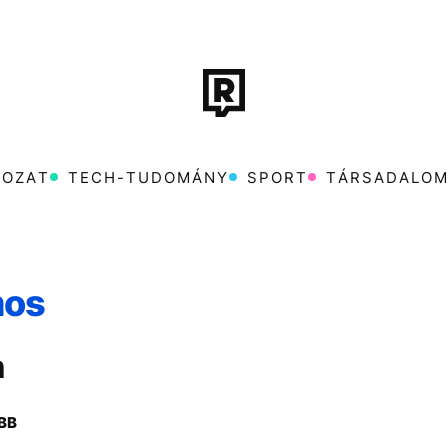
ROZAT
TECH-TUDOMÁNY
SPORT
TÁRSADALO
mos
n
CH-TUDOMÁNY
JKA
MTVA
DUNA
SPORT
ENERGIAVÁLSÁG
TÁRSADALOM
KÖZÉLET
UTAZÁS
ÉL
CH-TUDOMÁNY
SPORT
TÁRSADALOM
KÖZÉLET
UTAZÁS
ÉL
BB