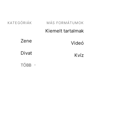
KATEGÓRIÁK
MÁS FORMÁTUMOK
Kiemelt tartalmak
Zene
Videó
Divat
Kvíz
Kultúra
TÖBB
ENTR
Film + sorozat
ech-Tudomány
Sport
Társadalom
Közélet