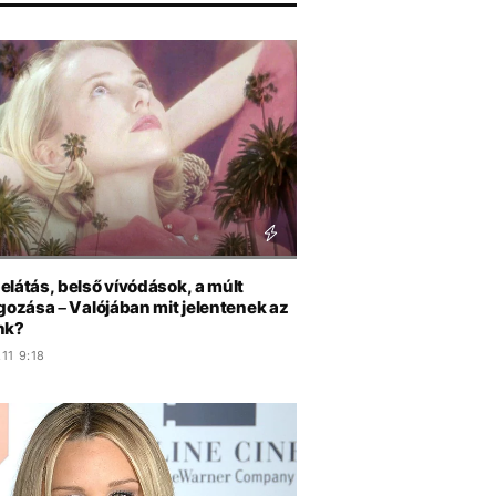
L
elátás, belső vívódások, a múlt
gozása – Valójában mit jelentenek az
nk?
11 9:18