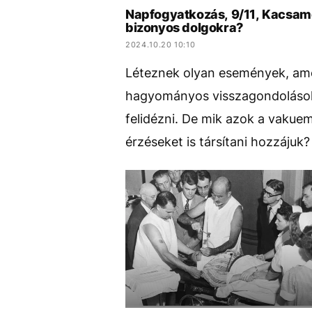
Napfogyatkozás, 9/11, Kacsame
bizonyos dolgokra?
2024.10.20 10:10
Léteznek olyan események, amel
hagyományos visszagondolásokh
felidézni. De mik azok a vakuem
érzéseket is társítani hozzájuk?