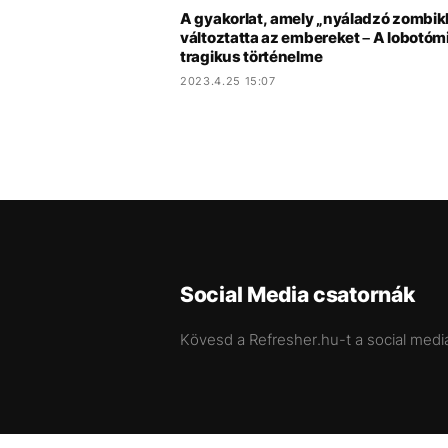
A gyakorlat, amely „nyáladzó zombik
változtatta az embereket – A lobotóm
tragikus történelme
2023.4.25 15:07
Social Media csatornák
Kövesd a Refresher.hu-t a social medi