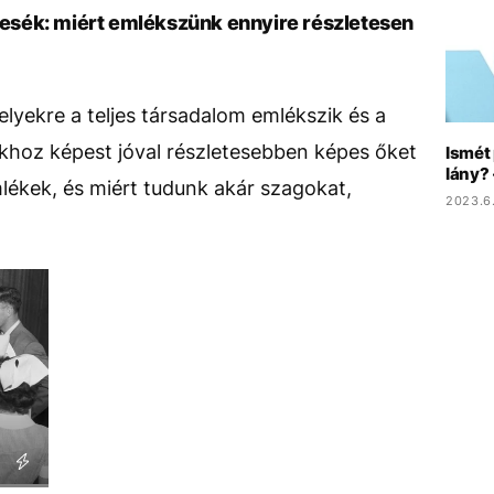
sék: miért emlékszünk ennyire részletesen
yekre a teljes társadalom emlékszik és a
oz képest jóval részletesebben képes őket
Ismét 
lány? 
lékek, és miért tudunk akár szagokat,
2023.6