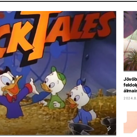
ANA GRANDE
CHRISTOPHER NOLAN
TIKTOK
SZIGET FESZTIVÁ
Jövőb
feldol
álmai
2024.8.