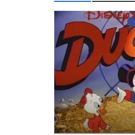
LIFESTYLE TÉMÁK
FIDESZ
KONCERT
PARLAMENT
MTVA
ARI
EGYÉB FORMÁTUMOK
REFRESHER
Kiemelt tartalmak
Videó
Kvíz
Médiaajánlat
Impresszum