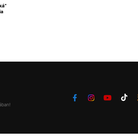
ká”
ia
ában!