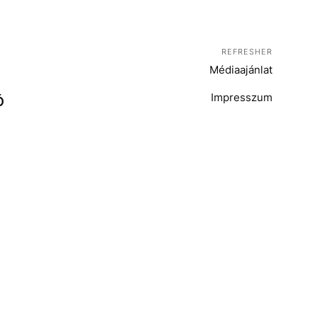
REFRESHER
Médiaajánlat
Impresszum
Ó
T