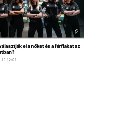
választják el a nőket és a férfiakat az
rtban?
.12 12:01