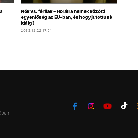
ka
Nők vs. férfiak – Hol áll a nemek közötti
egyenlőség az EU-ban, és hogy jutottunk
idáig?
2023.12.22 17:51
ában!