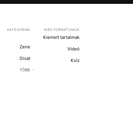
KATEGÓRIÁK
MÁS FORMÁTUMOK
Kiemelt tartalmak
Zene
Videó
Divat
Kvíz
Kultúra
TÖBB
ENTR
Film + sorozat
ech-Tudomány
Sport
Társadalom