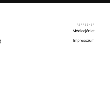
REFRESHER
Médiaajánlat
Impresszum
Ó
T