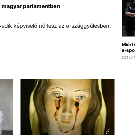
 a magyar parlamentben
dik képviselő nő lesz az országgyűlésben.
Miért 
e-spo
2024.11