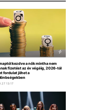
 naptól kezdve a nők mintha nem
nak fizetést az év végéig, 2026-tól
t fordulat jöhet a
lönbségekben
.27 13:17