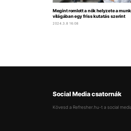
Megint romlott a nők helyzete a mun
világában egy friss kutatás szerint
2024.3.8 16:08
Social Media csatornák
Kövesd a Refresher.hu-t a social medi