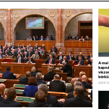
RISTOPHER NOLAN
PARLAMENT
HBO
MAJKA
DISNEY
A mai
kapná
viszon
bérkü
2025.10