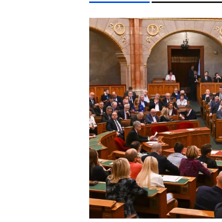
LIFESTYLE TÉMÁK
FIDESZ
SZIGET FESZTIVÁL
ENERGIAVÁLSÁG
CH
EGYÉB FORMÁTUMOK
REFRESHER
Kiemelt tartalmak
Videó
Kvíz
Médiaajánlat
Impresszum