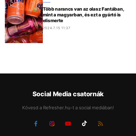
Több narancs van az olasz Fantában,
mint a magyarban, és ezt a gyártó is
elismerte
2024.7.15 11:37
Social Media csatornák
Kövesd a Refresher.hu-t a social mediában!