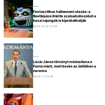
Fantasztikus halloweeni utazás: a
Beetlejuice ihlette szabadulószobát a
hazai rajongók is kipróbálhatják
2024.10.26 12:09
Lázár János törvényt módosítana a
Fanta miatt, mert kevés az üdítőben a
narancs
2024.7.17 9:45