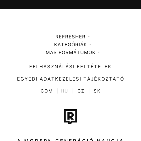
REFRESHER
KATEGÓRIÁK
Médiaajánlat
MÁS FORMÁTUMOK
Zene
Impresszum
Kiemelt tartalmak
Divat
FELHASZNÁLÁSI FELTÉTELEK
Videó
Kultúra
EGYEDI ADATKEZELÉSI TÁJÉKOZTATÓ
Kvíz
ENTR
COM
|
HU
|
CZ
|
SK
Film + sorozat
Tech-Tudomány
Sport
Társadalom
A MODERN GENERÁCIÓ HANGJA