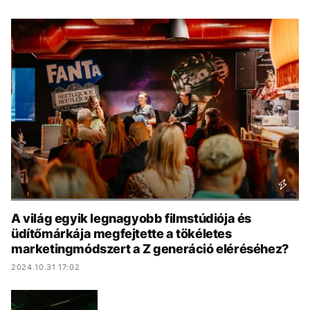
KÖZÉLET
UTAZÁS
ÉLETMÓD
DESIGN
BESZÉLGETÉSEK
ARCOK
VIDEÓ
TÖRTÉNETEK
GASZTRO
A világ egyik legnagyobb filmstúdiója és
üdítőmárkája megfejtette a tökéletes
marketingmódszert a Z generáció eléréséhez?
2024.10.31 17:02