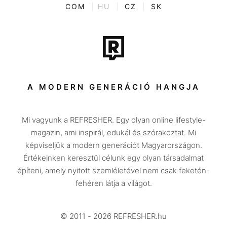
ENTR
COM
|
HU
|
CZ
|
SK
Film + sorozat
Tech-Tudomány
Sport
Társadalom
A MODERN GENERÁCIÓ HANGJA
Közélet
Mi vagyunk a REFRESHER. Egy olyan online lifestyle-
Utazás
magazin, ami inspirál, edukál és szórakoztat. Mi
Életmód
képviseljük a modern generációt Magyarországon.
Értékeinken keresztül célunk egy olyan társadalmat
Design
építeni, amely nyitott szemléletével nem csak feketén-
Beszélgetések
fehéren látja a világot.
Arcok
© 2011 - 2026 REFRESHER.hu
Videó