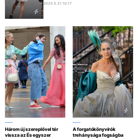
2025.5.31 10:17
Három új szereplővel tér
A forgatókönyvírók
vissza az És egyszer
trehánysága fogságba