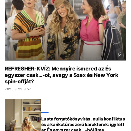
KÖZÉLET
UTAZÁS
ÉLETMÓD
DESIGN
BESZÉLGETÉSEK
ARCOK
VIDEÓ
TÖRTÉNETEK
GASZTRO
REFRESHER-KVÍZ: Mennyire ismered az És
egyszer csak...-ot, avagy a Szex és New York
spin-offját?
2025.8.23 8:57
Lusta forgatókönyvírás, nulla konfliktus
és a karikatúraszerű karakterek: így lett
az És egyszer csak...-ból üres