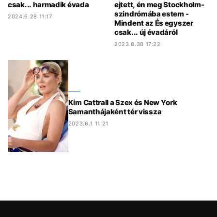
csak... harmadik évada
ejtett, én meg Stockholm-
szindrómába estem -
2024.6.28 11:17
Mindent az És egyszer
csak... új évadáról
2023.8.30 17:22
Kim Cattrall a Szex és New York
Samanthájaként tér vissza
2023.6.1 11:21