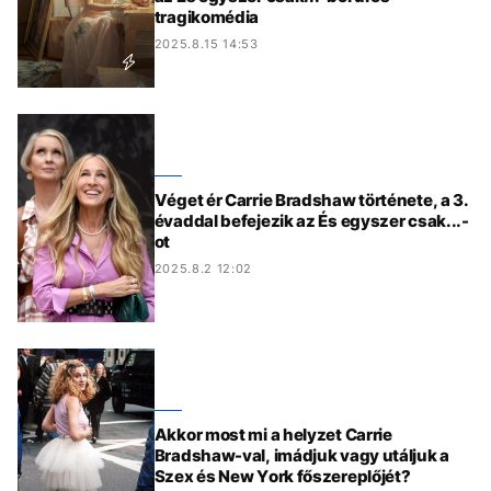
tragikomédia
2025.8.15 14:53
Véget ér Carrie Bradshaw története, a 3.
évaddal befejezik az És egyszer csak...-
ot
2025.8.2 12:02
Akkor most mi a helyzet Carrie
Bradshaw-val, imádjuk vagy utáljuk a
Szex és New York főszereplőjét?