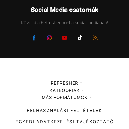
Social Media csatornák
Kövesd a Refresher.hu-t a social mediában!
REFRESHER
KATEGÓRIÁK
Médiaajánlat
MÁS FORMÁTUMOK
Zene
Impresszum
Kiemelt tartalmak
Divat
FELHASZNÁLÁSI FELTÉTELEK
Videó
Kultúra
EGYEDI ADATKEZELÉSI TÁJÉKOZTATÓ
Kvíz