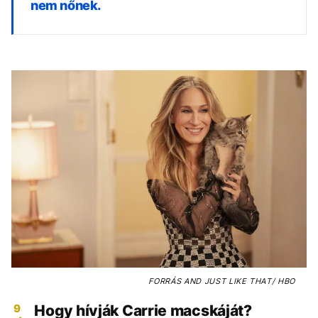
nem nőnek.
FORRÁS
AND JUST LIKE THAT/ HBO
9
Hogy hívják Carrie macskáját?