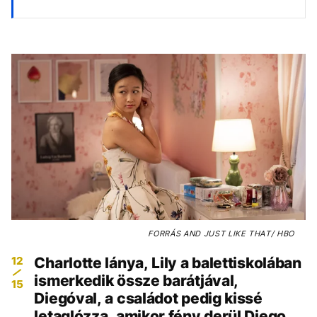
FORRÁS
AND JUST LIKE THAT/ HBO
12
Charlotte lánya, Lily a balettiskolában
ismerkedik össze barátjával,
15
Diegóval, a családot pedig kissé
letaglózza, amikor fény derül Diego