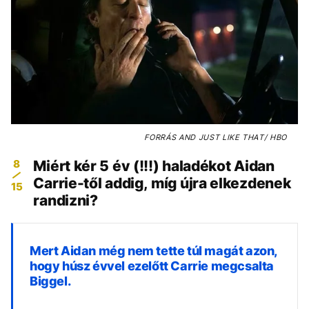
FORRÁS
AND JUST LIKE THAT/ HBO
8
Miért kér 5 év (!!!) haladékot Aidan
Carrie-től addig, míg újra elkezdenek
15
randizni?
Mert Aidan még nem tette túl magát azon,
hogy húsz évvel ezelőtt Carrie megcsalta
Biggel.