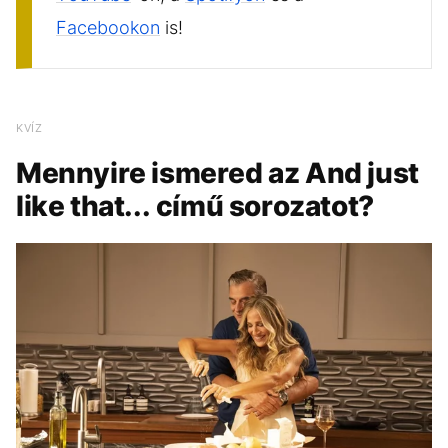
Facebookon
is!
KVÍZ
Mennyire ismered az And just
like that... című sorozatot?