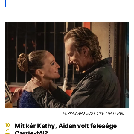
FORRÁS
AND JUST LIKE THAT/ HBO
10
Mit kér Kathy, Aidan volt felesége
Carrie-től?