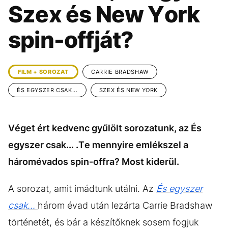
KÖZÉLET
UTAZÁS
Szex és New York
ÉLETMÓD
DESIGN
spin-offját?
BESZÉLGETÉSEK
ARCOK
VIDEÓ
TÖRTÉNETEK
FILM + SOROZAT
CARRIE BRADSHAW
GASZTRO
ÉS EGYSZER CSAK...
SZEX ÉS NEW YORK
Véget ért kedvenc gyűlölt sorozatunk, az És
egyszer csak... .Te mennyire emlékszel a
háromévados spin-offra? Most kiderül.
A sorozat, amit imádtunk utálni. Az
És egyszer
csak...
három évad után lezárta Carrie Bradshaw
történetét, és bár a készítőknek sosem fogjuk