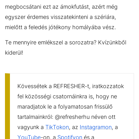
megbocsátani ezt az ámokfutást, azért még
egyszer érdemes visszatekinteni a szériára,
mielőtt a feledés jótékony homályába vész.
Te mennyire emlékszel a sorozatra? Kvízünkből
kiderül!
Kövessétek a REFRESHER-t, iratkozzatok
fel közösségi csatornáinkra is, hogy ne
maradjatok le a folyamatosan frissülő
tartalmainkról: @refresherhu néven ott
vagyunk a
TikTokon
, az
Instagramon
, a
YouTube
-on, a
Spotifyon
és a