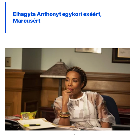
Elhagyta Anthonyt egykori exéért,
Marcusért