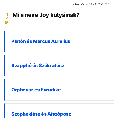
FORRÁS
GETTY IMAGES
11
Mi a neve Joy kutyáinak?
15
Platón és Marcus Aurelius
Szapphó és Szókratész
Orpheusz és Eurüdiké
Szophoklész és Aiszóposz