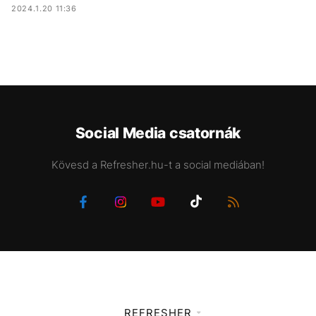
2024.1.20 11:36
Social Media csatornák
Kövesd a Refresher.hu-t a social mediában!
REFRESHER