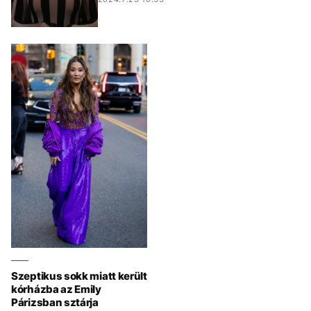
Szeptikus sokk miatt került
kórházba az Emily
Párizsban sztárja