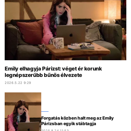
KÖZÉLET
UTAZÁS
ÉLETMÓD
DESIGN
BESZÉLGETÉSEK
ARCOK
VIDEÓ
TÖRTÉNETEK
GASZTRO
Emily elhagyja Párizst: véget ér korunk
legnépszerűbb bűnös élvezete
2026.5.22 9:29
Forgatás közben halt meg az Emily
Párizsban egyik stábtagja
2025.8.24 11:53