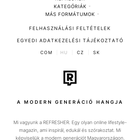
KATEGÓRIÁK
Médiaajánlat
MÁS FORMÁTUMOK
Zene
Impresszum
Kiemelt tartalmak
Divat
FELHASZNÁLÁSI FELTÉTELEK
Videó
Kultúra
EGYEDI ADATKEZELÉSI TÁJÉKOZTATÓ
Kvíz
ENTR
COM
|
HU
|
CZ
|
SK
Film + sorozat
Tech-Tudomány
Sport
Társadalom
A MODERN GENERÁCIÓ HANGJA
Közélet
Mi vagyunk a REFRESHER. Egy olyan online lifestyle-
Utazás
magazin, ami inspirál, edukál és szórakoztat. Mi
Életmód
képviseljük a modern generációt Magyarországon.