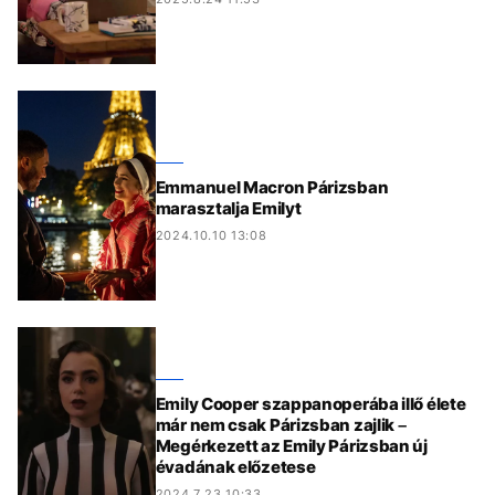
Emmanuel Macron Párizsban
marasztalja Emilyt
2024.10.10 13:08
Emily Cooper szappanoperába illő élete
már nem csak Párizsban zajlik –
Megérkezett az Emily Párizsban új
évadának előzetese
2024.7.23 10:33