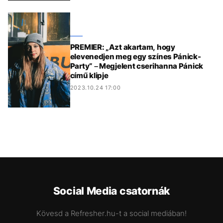
PREMIER: „Azt akartam, hogy
elevenedjen meg egy színes Pánick-
Party” – Megjelent cserihanna Pánick
című klipje
2023.10.24 17:00
Social Media csatornák
Kövesd a Refresher.hu-t a social mediában!