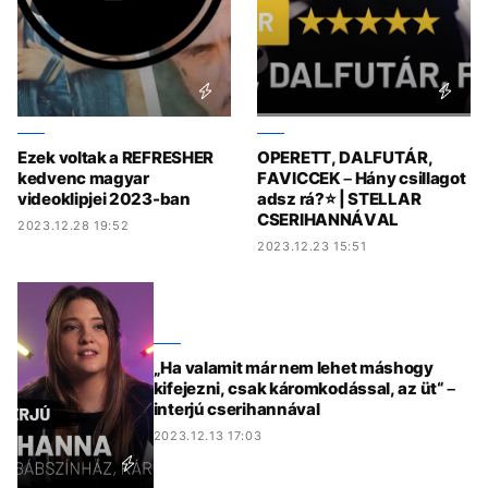
Ezek voltak a REFRESHER
OPERETT, DALFUTÁR,
kedvenc magyar
FAVICCEK – Hány csillagot
videoklipjei 2023-ban
adsz rá?⭐ | STELLAR
CSERIHANNÁVAL
2023.12.28 19:52
2023.12.23 15:51
„Ha valamit már nem lehet máshogy
kifejezni, csak káromkodással, az üt“ –
interjú cserihannával
2023.12.13 17:03