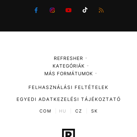
REFRESHER
KATEGÓRIÁK
Médiaajánlat
MÁS FORMÁTUMOK
Zene
Impresszum
Kiemelt tartalmak
Divat
FELHASZNÁLÁSI FELTÉTELEK
Videó
Kultúra
EGYEDI ADATKEZELÉSI TÁJÉKOZTATÓ
Kvíz
ENTR
COM
|
HU
|
CZ
|
SK
Film + sorozat
Tech-Tudomány