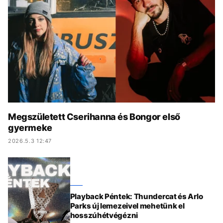
KÖZÉLET
UTAZÁS
ÉLETMÓD
DESIGN
BESZÉLGETÉSEK
ARCOK
VIDEÓ
TÖRTÉNETEK
GASZTRO
Megszületett Cserihanna és Bongor első
gyermeke
2026.5.3 12:47
Playback Péntek: Thundercat és Arlo
Parks új lemezeivel mehetünk el
hosszúhétvégézni