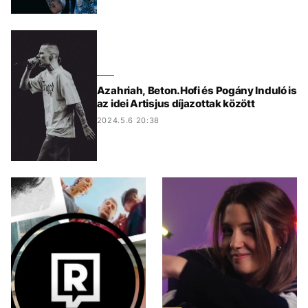
Azahriah, Beton.Hofi és Pogány Induló is
az idei Artisjus díjazottak között
2024.5.6 20:38