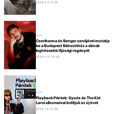
2026.4.3 11:05
Cserihanna és Bongor zenéjével mutatja
be a Budapest Bábszínház a dánok
leghíresebb ifjúsági regényét
2026.1.10 10:38
Playback Péntek: Gyuris és The Kid
Laroi albumaival indítjuk az új évet
2026.1.9 12:04