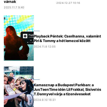
várnak
2024.12.27 10:16
2025.11.7 9:40
Playback Péntek: Cserihanna, valamint
Piri & Tommy a hét lemezei között
2024.11.8 12:05
Kamasznap a Budapest Parkban: a
JusTeenTime idén Lil Frakkal, Sisivel és
T.Dannyvel várja a tizenéveseket
2024.9.10 16:31