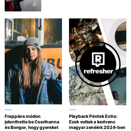
Frappáns módon
Playback Péntek Extra:
jelenthette be Cserihanna
Ezek voltak a kedvenc
és Bongor, hogy gyereket
magyar zenéink 2024-ben