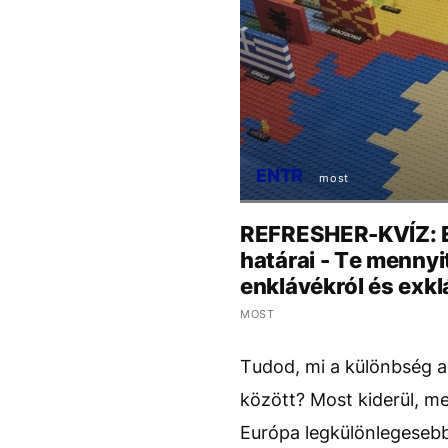
ENTR
most
REFRESHER-KVÍZ: E
határai - Te mennyi
enklávékról és exkl
MOST
Tudod, mi a különbség a
között? Most kiderül, m
Európa legkülönlegesebb