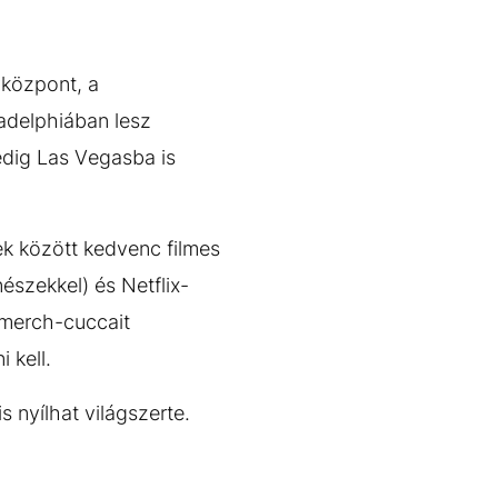
yközpont, a
adelphiában lesz
edig Las Vegasba is
ek között kedvenc filmes
észekkel) és Netflix-
t merch-cuccait
i kell.
s nyílhat világszerte.