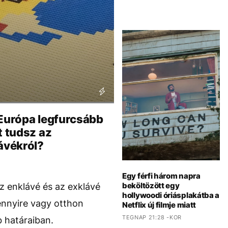
urópa legfurcsább
t tudsz az
ávékról?
Egy férfi három napra
beköltözött egy
z enklávé és az exklávé
hollywoodi óriásplakátba a
ennyire vagy otthon
Netflix új filmje miatt
TEGNAP 21:28 -KOR
 határaiban.