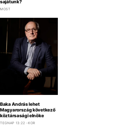
sajátunk?
MOST
Baka András lehet
Magyarország következő
köztársasági elnöke
TEGNAP 13:22 -KOR