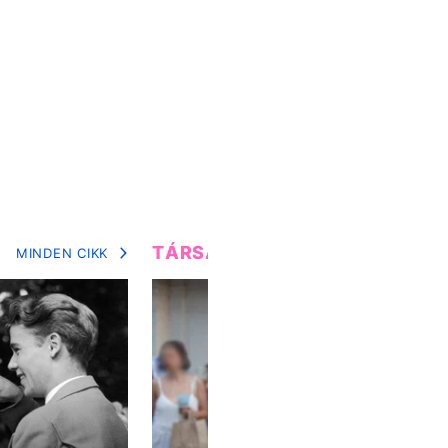
TÁRSADALOM
MINDEN CIKK
MIN