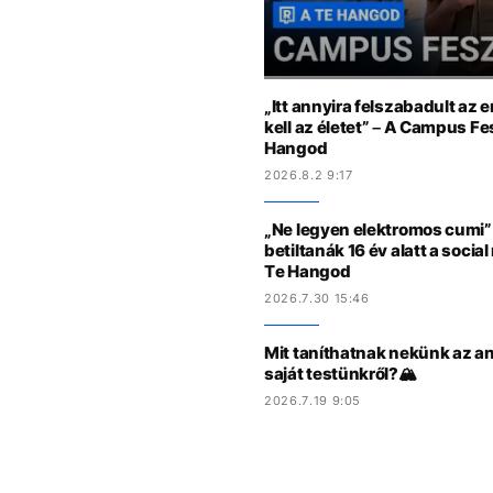
„Itt annyira felszabadult az 
kell az életet” – A Campus Fe
Hangod
2026.8.2 9:17
„Ne legyen elektromos cumi” 
betiltanák 16 év alatt a socia
Te Hangod
2026.7.30 15:46
Mit taníthatnak nekünk az an
saját testünkről?🏔️
2026.7.19 9:05