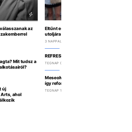
t válasszanak az
Eltűnt egy 21 éves fiatal, az Ozora fesztiv
Szakemberrel
utoljára
3 NAPPAL EZELŐTT
REFRESHER-KVÍZ: te mennyit tudsz a Du
ragta? Mit tudsz a
TEGNAP 09:32 -KOR
alkotásairól?
Meseolvasás, hosszabb szünetek, 35 per
így reformálná meg az alsó tagozatot a m
 új
TEGNAP 12:39 -KOR
 Arts, ahol
álkozik