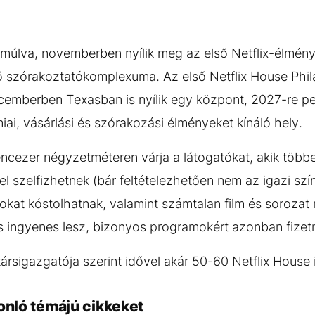
 múlva, novemberben nyílik meg az első Netflix-élmén
ő szórakoztatókomplexuma. Az első Netflix House Phil
cemberben Texasban is nyílik egy központ, 2027-re p
ai, vásárlási és szórakozási élményeket kínáló hely.
lencezer négyzetméteren várja a látogatókat, akik több
l szelfizhetnek (bár feltételezhetően nem az igazi szín
alokat kóstolhatnak, valamint számtalan film és soroza
s ingyenes lesz, bizonyos programokért azonban fizetn
társigazgatója szerint idővel akár 50-60 Netflix House i
onló témájú cikkeket