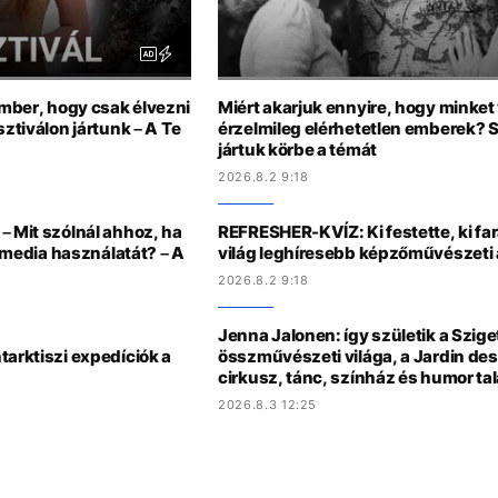
ember, hogy csak élvezni
Miért akarjuk ennyire, hogy minke
sztiválon jártunk – A Te
érzelmileg elérhetetlen emberek? 
jártuk körbe a témát
2026.8.2 9:18
– Mit szólnál ahhoz, ha
REFRESHER-KVÍZ: Ki festette, ki fa
l media használatát? – A
világ leghíresebb képzőművészeti 
2026.8.2 9:18
Jenna Jalonen: így születik a Sziget
tarktiszi expedíciók a
összművészeti világa, a Jardin des
cirkusz, tánc, színház és humor tal
2026.8.3 12:25