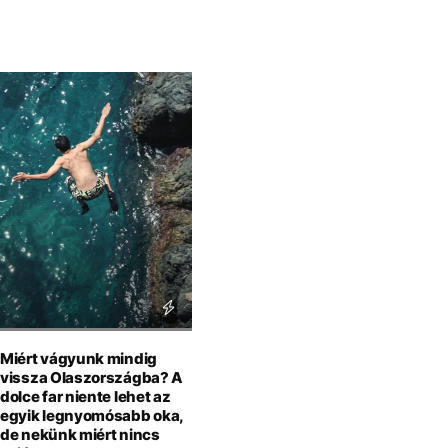
Miért vágyunk mindig
vissza Olaszországba? A
dolce far niente lehet az
egyik legnyomósabb oka,
de nekünk miért nincs