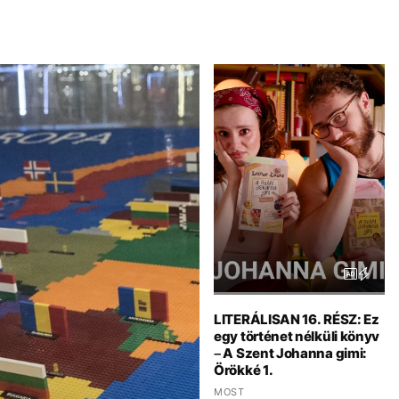
LITERÁLISAN 16. RÉSZ: Ez
egy történet nélküli könyv
– A Szent Johanna gimi:
Örökké 1.
MOST