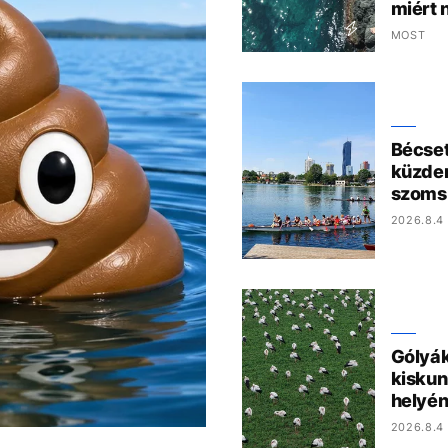
miért 
MOST
Bécset 
küzden
szoms
2026.8.4 
Gólyák
kiskun
helyén
2026.8.4 