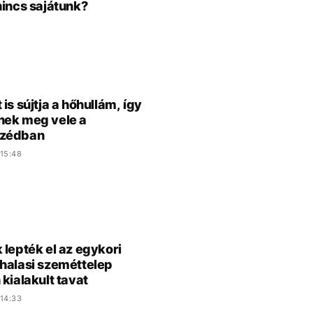
nincs sajátunk?
is sújtja a hőhullám, így
ek meg vele a
zédban
15:48
 lepték el az egykori
halasi szeméttelep
 kialakult tavat
14:33