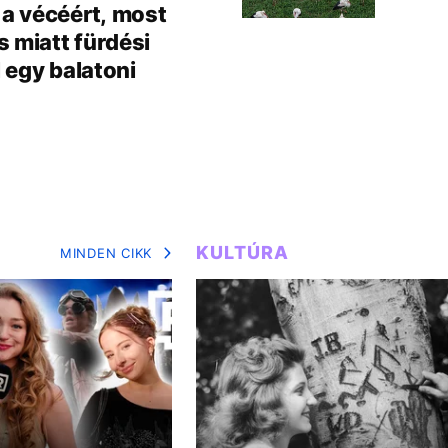
 a vécéért, most
 miatt fürdési
l egy balatoni
KULTÚRA
MINDEN CIKK