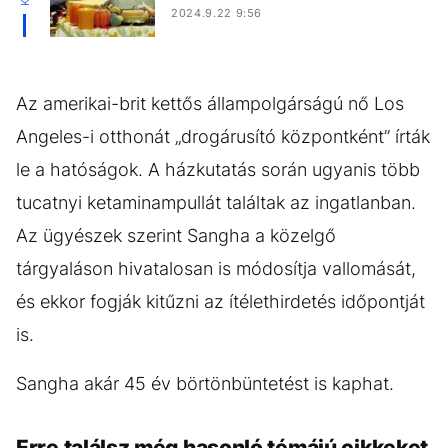
2024.9.22 9:56
Az amerikai-brit kettős állampolgárságú nő Los
Angeles-i otthonát „drogárusító központként” írták
le a hatóságok. A házkutatás során ugyanis több
tucatnyi ketaminampullát találtak az ingatlanban.
Az ügyészek szerint Sangha a közelgő
tárgyaláson hivatalosan is módosítja vallomását,
és ekkor fogják kitűzni az ítélethirdetés időpontját
is.
Sangha akár 45 év börtönbüntetést is kaphat.
Erre találsz még hasonló témájú cikkeket