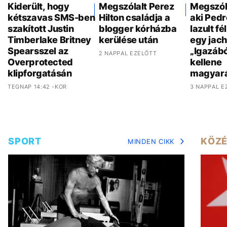
Kiderült, hogy
Megszólalt Perez
Megszóla
kétszavas SMS-ben
Hilton családja a
aki Pedr
szakított Justin
blogger kórházba
lazult f
Timberlake Britney
kerülése után
egy jach
Spearsszel az
„Igazáb
2 NAPPAL EZELŐTT
Overprotected
kellene
klipforgatásán
magyar
TEGNAP 14:42 -KOR
3 NAPPAL E
SPORT
KÖZÉ
MINDEN CIKK