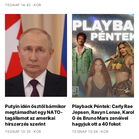
TEGNAP 14:42 -KOR
Putyin idén ősztől bármikor
Playback Péntek: Carly Rae
megtámadhat egy NATO-
Jepsen, Ravyn Lenae, Karol
tagállamot az amerikai
G és Bruno Mars zenéivel
hírszerzés szerint
hagyjuk ott a 40 fokot
TEGNAP 13:35 -KOR
TEGNAP 13:34 -KOR