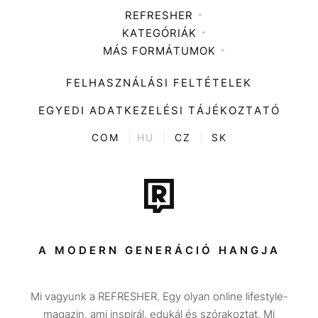
REFRESHER
KATEGÓRIÁK
Médiaajánlat
MÁS FORMÁTUMOK
Zene
Impresszum
Kiemelt tartalmak
Divat
FELHASZNÁLÁSI FELTÉTELEK
Videó
Kultúra
EGYEDI ADATKEZELÉSI TÁJÉKOZTATÓ
Kvíz
ENTR
COM
|
HU
|
CZ
|
SK
Film + sorozat
Tech-Tudomány
Sport
Társadalom
A MODERN GENERÁCIÓ HANGJA
Közélet
Mi vagyunk a REFRESHER. Egy olyan online lifestyle-
Utazás
magazin, ami inspirál, edukál és szórakoztat. Mi