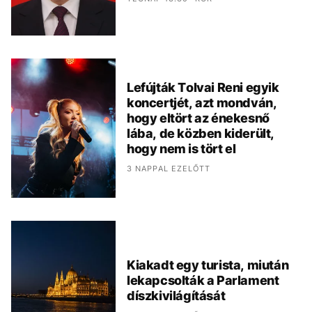
Lefújták Tolvai Reni egyik
koncertjét, azt mondván,
hogy eltört az énekesnő
lába, de közben kiderült,
hogy nem is tört el
3 NAPPAL EZELŐTT
Kiakadt egy turista, miután
lekapcsolták a Parlament
díszkivilágítását