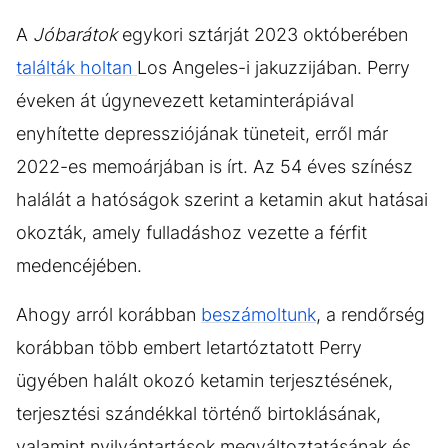
A
Jóbarátok
egykori sztárját 2023 októberében
találták holtan
Los Angeles-i jakuzzijában. Perry
éveken át úgynevezett ketaminterápiával
enyhítette depressziójának tüneteit, erről már
2022-es memoárjában is írt. Az 54 éves színész
halálát a hatóságok szerint a ketamin akut hatásai
okozták, amely fulladáshoz vezette a férfit
medencéjében.
Ahogy arról korábban
beszámoltunk
, a rendőrség
korábban több embert letartóztatott Perry
ügyében halált okozó ketamin terjesztésének,
terjesztési szándékkal történő birtoklásának,
valamint nyilvántartások megváltoztatásának és