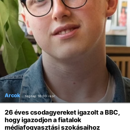
Arcok
tegnap 16:03 -kor
26 éves csodagyereket igazolt a BBC,
hogy igazodjon a fiatalok
médiafogyasztási szokásaihoz