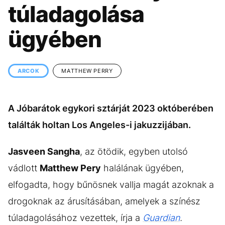
KÖZÉLET
UTAZÁS
túladagolása
ÉLETMÓD
DESIGN
ügyében
BESZÉLGETÉSEK
ARCOK
VIDEÓ
TÖRTÉNETEK
ARCOK
MATTHEW PERRY
GASZTRO
A Jóbarátok egykori sztárját 2023 októberében
találták holtan Los Angeles-i jakuzzijában.
Jasveen Sangha
, az ötödik, egyben utolsó
vádlott
Matthew Pery
halálának ügyében,
elfogadta, hogy bűnösnek vallja magát azoknak a
drogoknak az árusításában, amelyek a színész
túladagolásához vezettek, írja a
Guardian
.