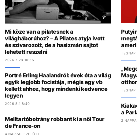
Mi köze van a pilatesnek a
Putyi
világháborúhoz? – A Pilates atyja ivott
megtá
és szivarozott, de a hasizmán sajtot
amerik
lehetett reszelni
TEGNAP 
2026.7.28 10:55
„Megcs
Portré Erling Haalandról: évek óta a világ
Magyar
egyik legjobb focistája, mégis egy vb
ottho
kellett ahhoz, hogy mindenki kedvence
TEGNAP 
legyen
2026.8.1 8:40
Kiaka
a Parl
Melltartóbotrány robbant ki a női Tour
2 NAPPA
de France-on
4 NAPPAL EZELŐTT