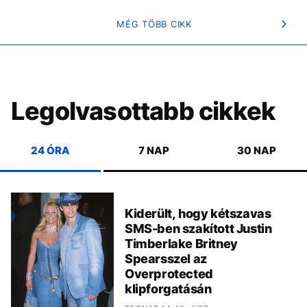
MÉG TÖBB CIKK
Legolvasottabb cikkek
24 ÓRA
7 NAP
30 NAP
Kiderült, hogy kétszavas
SMS-ben szakított Justin
Timberlake Britney
Spearsszel az
Overprotected
klipforgatásán