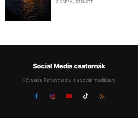
2 NAPPAL EZELŐTT
Social Media csatornák
Kövesd a Refresher.hu-t a social mediában!