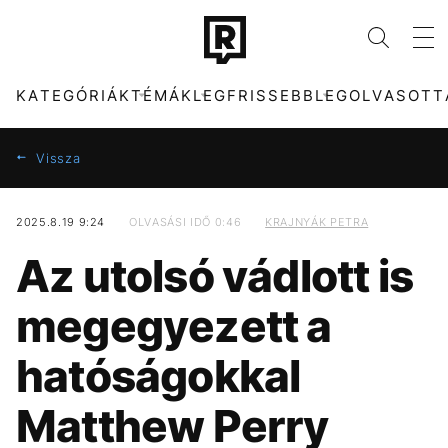
KATEGÓRIÁK
TÉMÁK
LEGFRISSEBB
LEGOLVASOTT
Vissza
2025.8.19 9:24
OLVASÁSI IDŐ 0:46
KRAJNYÁK PETRA
KATEGÓRIÁK
TÉMÁK
Az utolsó vádlott is
ZENE
KONCERT
DIVAT
MAJKA
megegyezett a
KULTÚRA
MTVA
ENTR
DUNA
hatóságokkal
FILM + SOROZAT
ENERGIAVÁLSÁG
TECH-TUDOMÁNY
MADONNA
Matthew Perry
SPORT
FIDESZ
TÁRSADALOM
CHRISTOPHER
NOLAN