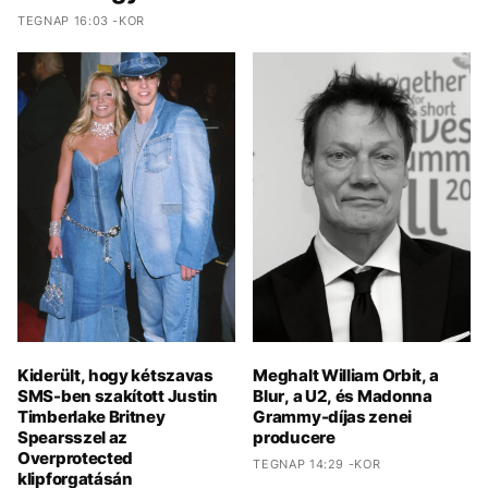
TEGNAP 16:03 -KOR
Kiderült, hogy kétszavas
Meghalt William Orbit, a
SMS-ben szakított Justin
Blur, a U2, és Madonna
Timberlake Britney
Grammy-díjas zenei
Spearsszel az
producere
Overprotected
TEGNAP 14:29 -KOR
klipforgatásán