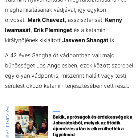
meghamisításának vádjával, így egykori
orvosát,
Mark Chavezt
, asszisztensét,
Kenny
Iwamasát
,
Erik Fleminget
és a ketamin
királynőjének kikiáltott
Jasveen Shangát
is.
A 42 éves Sangha öt vádpontban vall majd
bűnösséget Los Angelesben, ezek között szerepel
egy olyan vádpont is, miszerint halált vagy testi
sérülést okozó ketamin terjesztésében vett részt.
KIEMELT TARTALOM
Bakik, apróságok és érdekességek a
Jóbarátokból, melyek az ötödik
újranézés után is elkerülhették a
figyelmed