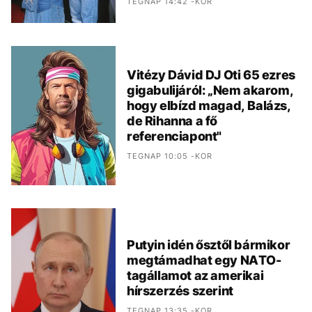
TEGNAP 14:42 -KOR
Vitézy Dávid DJ Oti 65 ezres
gigabulijáról: „Nem akarom,
hogy elbízd magad, Balázs,
de Rihanna a fő
referenciapont"
TEGNAP 10:05 -KOR
Putyin idén ősztől bármikor
megtámadhat egy NATO-
tagállamot az amerikai
hírszerzés szerint
TEGNAP 13:35 -KOR