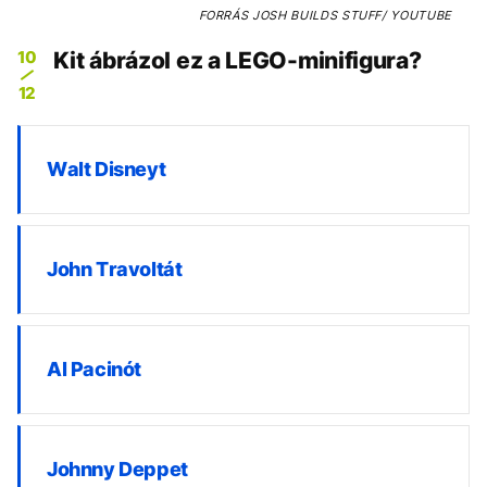
FORRÁS
JOSH BUILDS STUFF/ YOUTUBE
10
Kit ábrázol ez a LEGO-minifigura?
12
Walt Disneyt
John Travoltát
Al Pacinót
Johnny Deppet