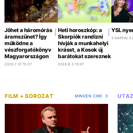
Jöhet a háromórás
Heti horoszkóp: a
YSL nye
áramszünet? Így
Skorpiók randizni
3 NAPPAL E
működne a
hívják a munkahelyi
vészforgatókönyv
krásst, a Kosok új
Magyarországon
barátokat szereznek
2026.7.31 15:27
2026.8.3 15:07
FILM + SOROZAT
UTA
MINDEN CIKK