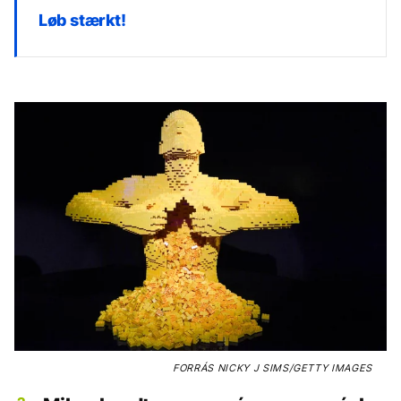
Løb stærkt!
FORRÁS
NICKY J SIMS/GETTY IMAGES