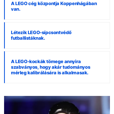
A LEGO cég központja Koppenhágában
van.
Létezik LEGO-sípcsontvédő
futballistáknak.
A LEGO-kockák tömege annyira
szabványos, hogy akár tudományos
mérleg kalibrálására is alkalmasak.