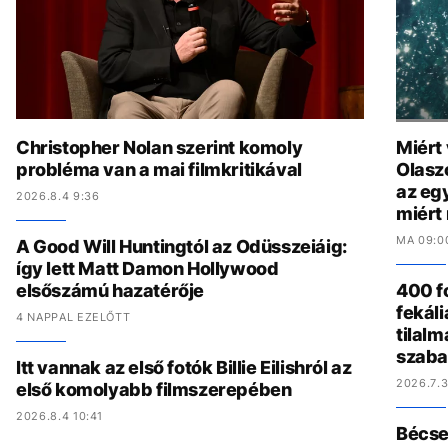
Christopher Nolan szerint komoly
Miért
probléma van a mai filmkritikával
Olasz
az eg
2026.8.4 9:36
miért
MA 09:0
A Good Will Huntingtól az Odüsszeiáig:
így lett Matt Damon Hollywood
elsőszámú hazatérője
400 fo
fekál
4 NAPPAL EZELŐTT
tilalm
szaba
Itt vannak az első fotók Billie Eilishról az
2026.7.3
első komolyabb filmszerepében
2026.8.4 10:41
Bécset