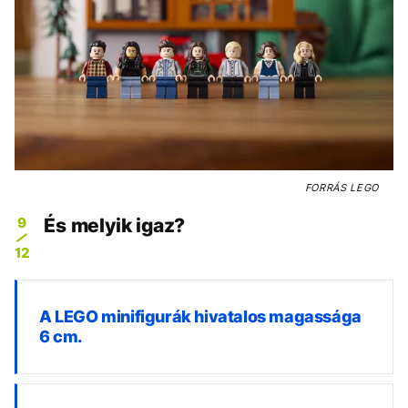
FORRÁS
LEGO
9
És melyik igaz?
12
A LEGO minifigurák hivatalos magassága
6 cm.