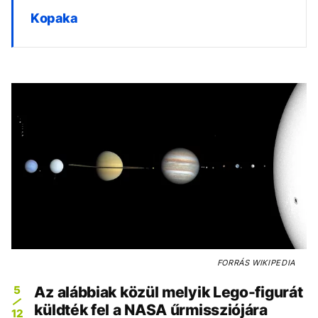
Kopaka
FORRÁS
WIKIPEDIA
5
Az alábbiak közül melyik Lego-figurát
küldték fel a NASA űrmissziójára
12