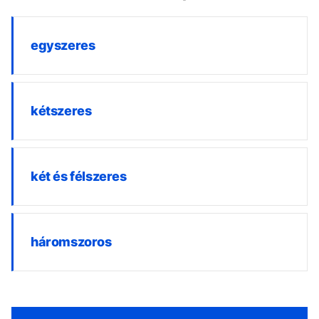
egyszeres
kétszeres
két és félszeres
háromszoros