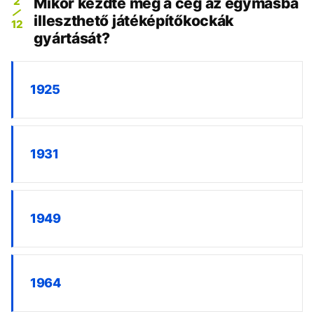
2
Mikor kezdte meg a cég az egymásba
illeszthető játéképítőkockák
12
gyártását?
1925
1931
1949
1964