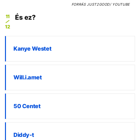
FORRÁS
JUST2GOOD/ YOUTUBE
11
És ez?
12
Kanye Westet
Will.i.amet
50 Centet
Diddy-t