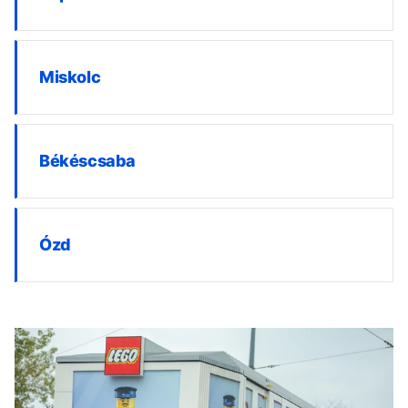
Miskolc
Békéscsaba
Ózd