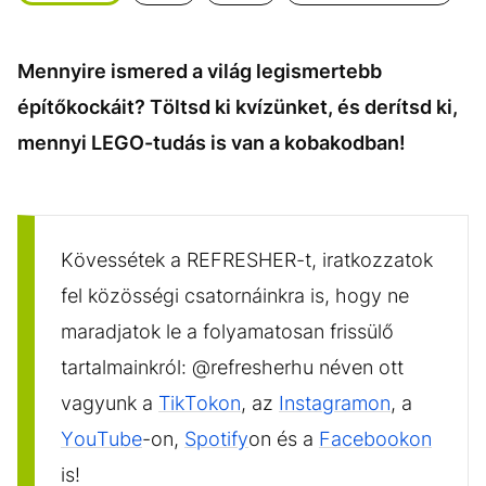
KÖZÉLET
UTAZÁS
ÉLETMÓD
DESIGN
Mennyire ismered a világ legismertebb
BESZÉLGETÉSEK
ARCOK
építőkockáit? Töltsd ki kvízünket, és derítsd ki,
VIDEÓ
TÖRTÉNETEK
mennyi LEGO-tudás is van a kobakodban!
GASZTRO
Kövessétek a REFRESHER-t, iratkozzatok
fel közösségi csatornáinkra is, hogy ne
maradjatok le a folyamatosan frissülő
tartalmainkról: @refresherhu néven ott
vagyunk a
TikTokon
, az
Instagramon
, a
YouTube
-on,
Spotify
on és a
Facebookon
is!