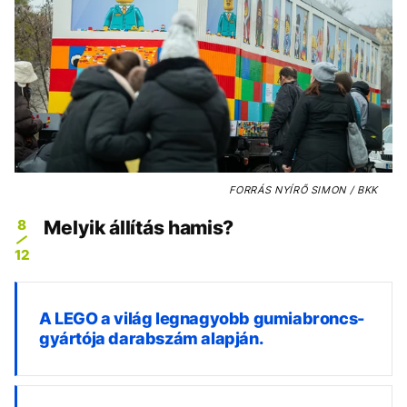
FORRÁS
NYÍRŐ SIMON / BKK
8
Melyik állítás hamis?
12
A LEGO a világ legnagyobb gumiabroncs-
gyártója darabszám alapján.