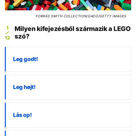
FORRÁS
SMITH COLLECTION/GADO/GETTY IMAGES
1
Milyen kifejezésből származik a LEGO
szó?
12
Leg godt!
Leg højt!
Lås op!