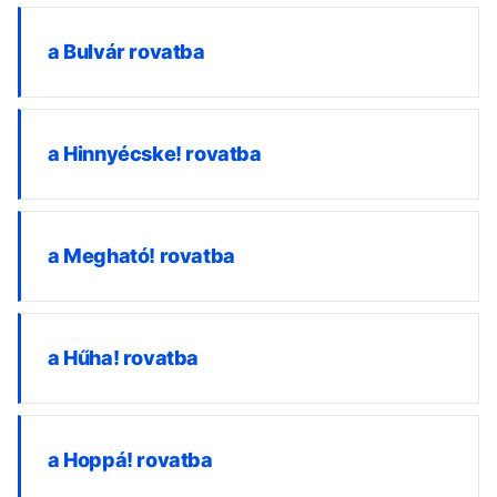
a Bulvár rovatba
a Hinnyécske! rovatba
a Megható! rovatba
a Hűha! rovatba
a Hoppá! rovatba