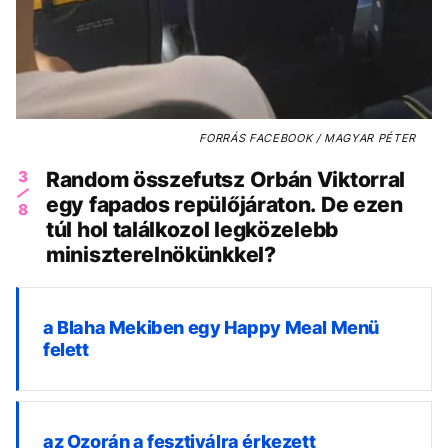
FORRÁS
FACEBOOK / MAGYAR PÉTER
3
Random összefutsz Orbán Viktorral
egy fapados repülőjáraton. De ezen
8
túl hol találkozol legközelebb
miniszterelnökünkkel?
a Blaha Mekiben egy Happy Meal Menü
felett
az Ozorán a fesztiválra érkezett