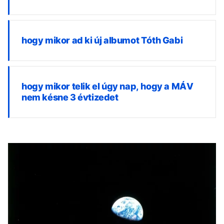
hogy mikor ad ki új albumot Tóth Gabi
hogy mikor telik el úgy nap, hogy a MÁV
nem késne 3 évtizedet