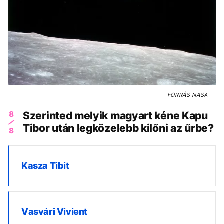
FORRÁS
NASA
8
Szerinted melyik magyart kéne Kapu
Tibor után legközelebb kilőni az űrbe?
8
Kasza Tibit
Vasvári Vivient