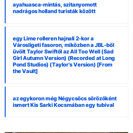
ayahuasca-mintás, szitanyomott
nadrágos holland turisták között
egy Lime rolleren hajnali 2-kor a
Városligeti fasoron, miközben a JBL-ből
üvölt Taylor Swiftől az All Too Well (Sad
Girl Autumn Version) (Recorded at Long
Pond Studios) (Taylor's Version) [From
the Vault]
az egykoron még Négycsöcs sörözőként
ismert Kis Sarki Kocsmában egy tubival