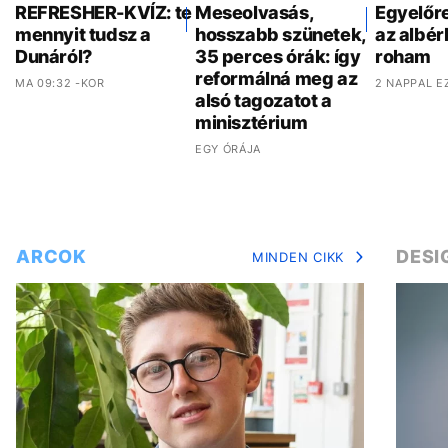
REFRESHER-KVÍZ: te
Meseolvasás,
Egyelőr
mennyit tudsz a
hosszabb szünetek,
az albér
Dunáról?
35 perces órák: így
roham
reformálná meg az
MA 09:32 -KOR
2 NAPPAL E
alsó tagozatot a
minisztérium
EGY ÓRÁJA
ARCOK
DESI
MINDEN CIKK