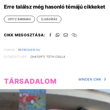
Erre találsz még hasonló témájú cikkeket
OPITZ BARBARA
ÚJSÁGÍRÁS
CIKK MEGOSZTÁSA:
FORRÁS
REFRESHER.HU
ELŐNÉZETI KÉP:
CHATGPT/ TÓTH CSILLA
TÁRSADALOM
MINDEN CIKK