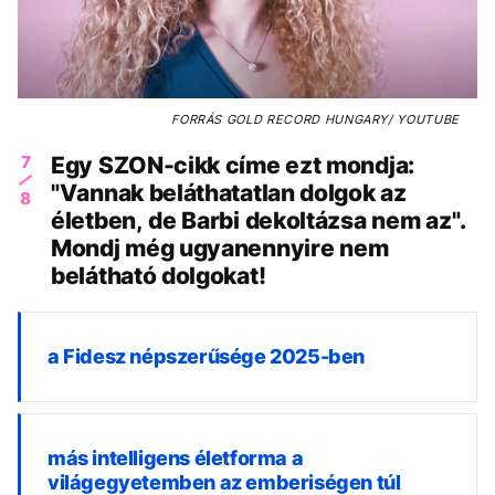
FORRÁS
GOLD RECORD HUNGARY/ YOUTUBE
7
Egy SZON-cikk címe ezt mondja:
"Vannak beláthatatlan dolgok az
8
életben, de Barbi dekoltázsa nem az".
Mondj még ugyanennyire nem
belátható dolgokat!
a Fidesz népszerűsége 2025-ben
más intelligens életforma a
világegyetemben az emberiségen túl