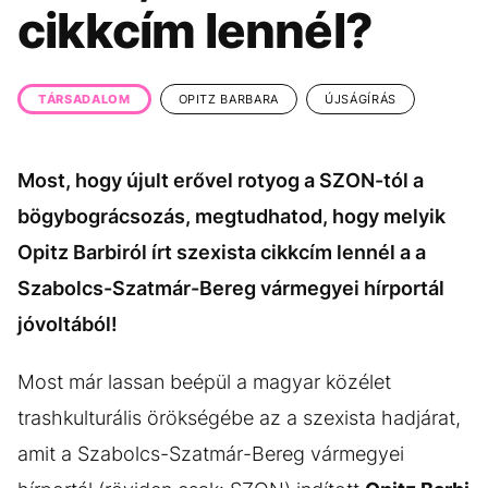
KÖZÉLET
UTAZÁS
cikkcím lennél?
ÉLETMÓD
DESIGN
BESZÉLGETÉSEK
ARCOK
TÁRSADALOM
OPITZ BARBARA
ÚJSÁGÍRÁS
VIDEÓ
TÖRTÉNETEK
Most, hogy újult erővel rotyog a SZON-tól a
GASZTRO
bögybográcsozás, megtudhatod, hogy melyik
Opitz Barbiról írt szexista cikkcím lennél a a
Szabolcs-Szatmár-Bereg vármegyei hírportál
jóvoltából!
Most már lassan beépül a magyar közélet
trashkulturális örökségébe az a szexista hadjárat,
amit a Szabolcs-Szatmár-Bereg vármegyei