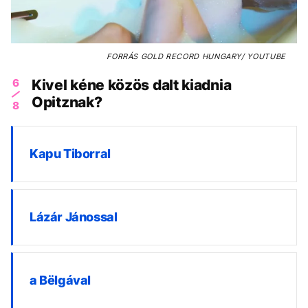
FORRÁS
GOLD RECORD HUNGARY/ YOUTUBE
6
Kivel kéne közös dalt kiadnia
Opitznak?
8
Kapu Tiborral
Lázár Jánossal
a Bëlgával