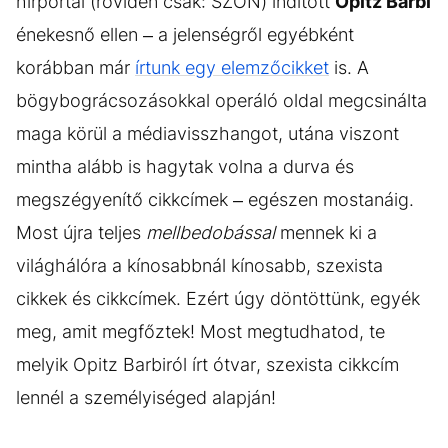
hírportál (röviden csak: SZON) indított
Opitz Barbi
énekesnő ellen – a jelenségről egyébként
korábban már
írtunk egy elemzőcikket
is. A
bögybográcsozásokkal operáló oldal megcsinálta
maga körül a médiavisszhangot, utána viszont
mintha alább is hagytak volna a durva és
megszégyenítő cikkcímek – egészen mostanáig.
Most újra teljes
mellbedobással
mennek ki a
világhálóra a kínosabbnál kínosabb, szexista
cikkek és cikkcímek. Ezért úgy döntöttünk, egyék
meg, amit megfőztek! Most megtudhatod, te
melyik Opitz Barbiról írt ótvar, szexista cikkcím
lennél a személyiséged alapján!