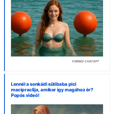
FORRÁS
CHATGPT
Lennél a sonkádi sütibaba pici
macipraclija, amikor így magához ér?
Popós videó!