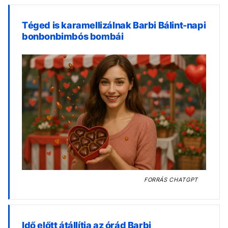
Téged is karamellizálnak Barbi Bálint-napi
bonbonbimbós bombái
FORRÁS
CHATGPT
Idő előtt átállítja az órád Barbi