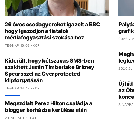
26 éves csodagyereket igazolt a BBC,
Pályáz
hogy igazodjon a fiatalok
grafi
médiafogyasztási szokásaihoz
2026.7.2
TEGNAP 16:03 -KOR
Megha
Kiderült, hogy kétszavas SMS-ben
legke
szakított Justin Timberlake Britney
2026.6.1
Spearsszel az Overprotected
klipforgatásán
Új hí
TEGNAP 14:42 -KOR
az Ób
konce
Megszólalt Perez Hilton családja a
3 NAPPA
blogger kórházba kerülése után
2 NAPPAL EZELŐTT