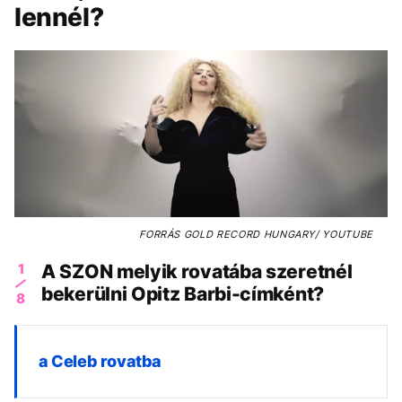
lennél?
FORRÁS
GOLD RECORD HUNGARY/ YOUTUBE
1
A SZON melyik rovatába szeretnél
bekerülni Opitz Barbi-címként?
8
a Celeb rovatba