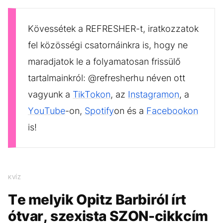
Kövessétek a REFRESHER-t, iratkozzatok
fel közösségi csatornáinkra is, hogy ne
maradjatok le a folyamatosan frissülő
tartalmainkról: @refresherhu néven ott
vagyunk a
TikTokon
, az
Instagramon
, a
YouTube
-on,
Spotify
on és a
Facebookon
is!
KVÍZ
Te melyik Opitz Barbiról írt
ótvar, szexista SZON-cikkcím