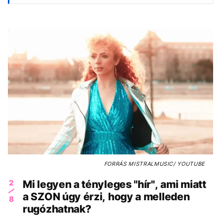
FORRÁS
MISTRALMUSIC/ YOUTUBE
2
Mi legyen a tényleges "hír", ami miatt
a SZON úgy érzi, hogy a melleden
8
rugózhatnak?