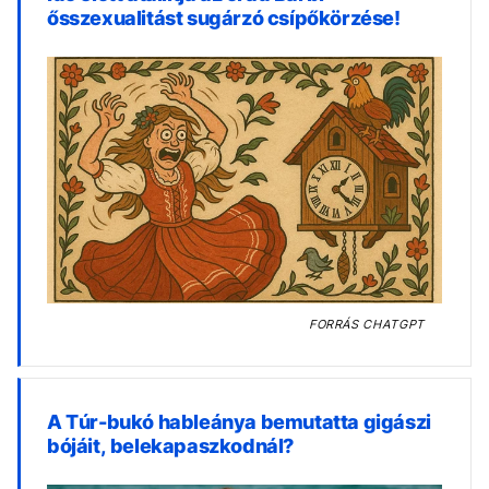
ősszexualitást sugárzó csípőkörzése!
FORRÁS
CHATGPT
A Túr-bukó hableánya bemutatta gigászi
bójáit, belekapaszkodnál?