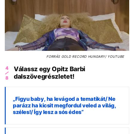
FORRÁS
GOLD RECORD HUNGARY/ YOUTUBE
4
Válassz egy Opitz Barbi
dalszövegrészletet!
8
„Figyu baby, ha levágod a tematikát/ Ne
parázz ha kicsit megfordul veled a világ,
széles!/ Így lesz a sós édes“