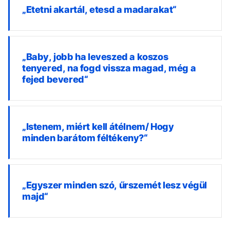
„Etetni akartál, etesd a madarakat“
„Baby, jobb ha leveszed a koszos
tenyered, na fogd vissza magad, még a
fejed bevered“
„Istenem, miért kell átélnem/ Hogy
minden barátom féltékeny?“
„Egyszer minden szó, űrszemét lesz végül
majd“