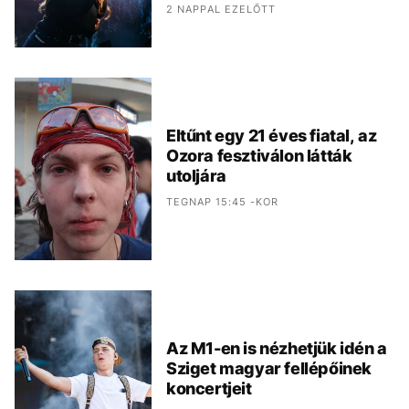
2 NAPPAL EZELŐTT
Eltűnt egy 21 éves fiatal, az
Ozora fesztiválon látták
utoljára
TEGNAP 15:45 -KOR
Az M1-en is nézhetjük idén a
Sziget magyar fellépőinek
koncertjeit