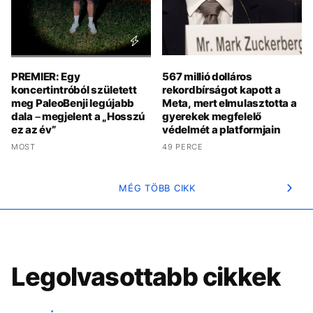
PREMIER: Egy
567 millió dolláros
koncertintróból született
rekordbírságot kapott a
meg PaleoBenji legújabb
Meta, mert elmulasztotta a
dala – megjelent a „Hosszú
gyerekek megfelelő
ez az év”
védelmét a platformjain
MOST
49 PERCE
MÉG TÖBB CIKK
Legolvasottabb cikkek