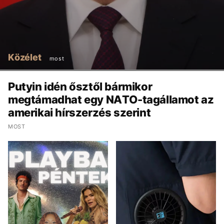
Közélet
most
Putyin idén ősztől bármikor
megtámadhat egy NATO-tagállamot az
amerikai hírszerzés szerint
MOST