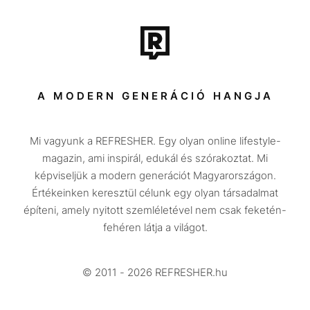
Film + sorozat
Tech-Tudomány
Sport
Társadalom
A MODERN GENERÁCIÓ HANGJA
Közélet
Mi vagyunk a REFRESHER. Egy olyan online lifestyle-
Utazás
magazin, ami inspirál, edukál és szórakoztat. Mi
Életmód
képviseljük a modern generációt Magyarországon.
Értékeinken keresztül célunk egy olyan társadalmat
Design
építeni, amely nyitott szemléletével nem csak feketén-
Beszélgetések
fehéren látja a világot.
Arcok
© 2011 - 2026 REFRESHER.hu
Videó
Történetek