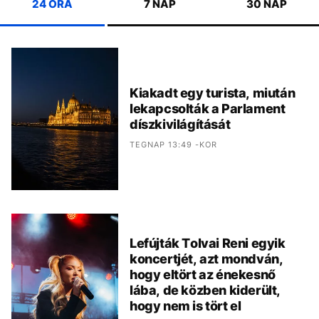
24 ÓRA
7 NAP
30 NAP
Kiakadt egy turista, miután
lekapcsolták a Parlament
díszkivilágítását
TEGNAP 13:49 -KOR
Lefújták Tolvai Reni egyik
koncertjét, azt mondván,
hogy eltört az énekesnő
lába, de közben kiderült,
hogy nem is tört el