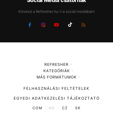
Social Media csatornák
Kövesd a Refresher.hu-t a social mediában!
REFRESHER
KATEGÓRIÁK
Médiaajánlat
MÁS FORMÁTUMOK
Zene
Impresszum
Kiemelt tartalmak
Divat
FELHASZNÁLÁSI FELTÉTELEK
Videó
Kultúra
EGYEDI ADATKEZELÉSI TÁJÉKOZTATÓ
Kvíz
ENTR
COM
|
HU
|
CZ
|
SK