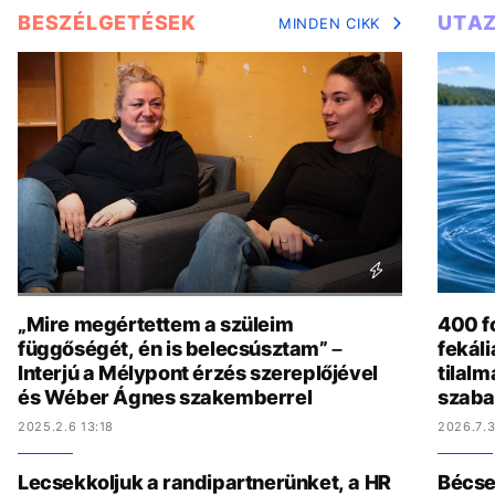
BESZÉLGETÉSEK
UTA
MINDEN CIKK
„Mire megértettem a szüleim
400 fo
függőségét, én is belecsúsztam” –
fekál
Interjú a Mélypont érzés szereplőjével
tilalm
és Wéber Ágnes szakemberrel
szaba
2025.2.6 13:18
2026.7.3
Lecsekkoljuk a randipartnerünket, a HR
Bécset