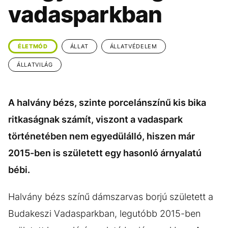
KÖZÉLET
UTAZÁS
vadasparkban
ÉLETMÓD
DESIGN
BESZÉLGETÉSEK
ARCOK
ÉLETMÓD
ÁLLAT
ÁLLATVÉDELEM
VIDEÓ
TÖRTÉNETEK
ÁLLATVILÁG
GASZTRO
A halvány bézs, szinte porcelánszínű kis bika
ritkaságnak számít, viszont a vadaspark
történetében nem egyedülálló, hiszen már
2015-ben is született egy hasonló árnyalatú
bébi.
Halvány bézs színű dámszarvas borjú született a
Budakeszi Vadasparkban, legutóbb 2015-ben