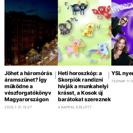
Jöhet a háromórás
Heti horoszkóp: a
YSL nye
áramszünet? Így
Skorpiók randizni
TEGNAP 11:
működne a
hívják a munkahelyi
vészforgatókönyv
krásst, a Kosok új
Magyarországon
barátokat szereznek
2026.7.31 15:27
4 NAPPAL EZELŐTT