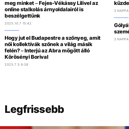
meg minket – Fejes-Vékássy Lilivel az
küzde
online stalkolás árnyoldalairól is
3 NAPPA
beszélgettünk
2025.10.7 15:42
Gólyák
szemét
Hogy jut el Budapestre a szőnyeg, amit
3 NAPPA
női kollektívák szőnek a világ másik
felén? – Interjú az Abra mögött álló
Körösényi Borival
2025.7.5 9:38
Legfrissebb