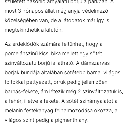
született hasonló árnyalatú borjú a parkban. A
most 3 hónapos állat még anyja védelmező
közelségében van, de a látogatók már így is
megtekinthetik a kifutón.
Az érdeklődők számára feltűnhet, hogy a
porcelánszínű kicsi bika mellett egy sötét
színváltozatú borjú is látható. A dámszarvas
borjak bundája általában sötétebb barna, világos
foltokkal pettyezett, orruk pedig jellemzően
barnás-fekete, ám létezik még 2 színváltozatuk is,
a fehér, illetve a fekete. A sötét színárnyalatot a
melanin festékanyag felhalmozódása okozza, a
világos színt pedig a pigmenthiány.