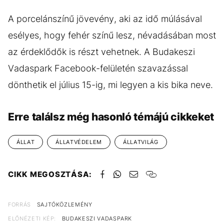
A porcelánszínű jövevény, aki az idő múlásával
esélyes, hogy fehér színű lesz, névadásában most
az érdeklődők is részt vehetnek. A Budakeszi
Vadaspark Facebook-felületén szavazással
dönthetik el július 15-ig, mi legyen a kis bika neve.
Erre találsz még hasonló témájú cikkeket
ÁLLAT
ÁLLATVÉDELEM
ÁLLATVILÁG
CIKK MEGOSZTÁSA:
FORRÁS
SAJTÓKÖZLEMÉNY
ELŐNÉZETI KÉP:
BUDAKESZI VADASPARK