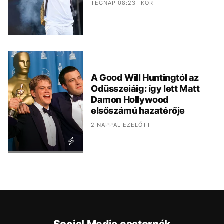
TEGNAP 08:23 -KOR
A Good Will Huntingtól az
Odüsszeiáig: így lett Matt
Damon Hollywood
elsőszámú hazatérője
2 NAPPAL EZELŐTT