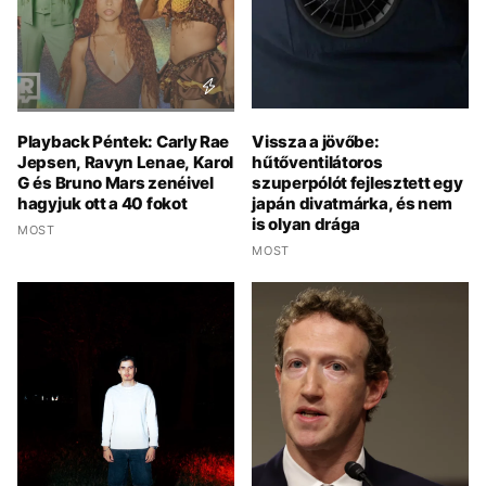
Playback Péntek: Carly Rae
Vissza a jövőbe:
Jepsen, Ravyn Lenae, Karol
hűtőventilátoros
G és Bruno Mars zenéivel
szuperpólót fejlesztett egy
hagyjuk ott a 40 fokot
japán divatmárka, és nem
is olyan drága
MOST
MOST