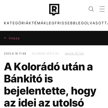
KATEGÓRIÁK
TÉMÁK
LEGFRISSEBB
LEGOLVASOTT
Vissza
2025.6.18 11:48
OLVASÁSI IDŐ 0:52
MAIER PÉTER
KATEGÓRIÁK
TÉMÁK
A Kolorádó után a
ZENE
FIDESZ
DIVAT
KONCERT
Bánkitó is
KULTÚRA
MADONNA
ENTR
SEBESTYÉN BALÁZS
bejelentette, hogy
FILM + SOROZAT
PARLAMENT
TECH-TUDOMÁNY
ENERGIAVÁLSÁG
az idei az utolsó
SPORT
MTVA
TÁRSADALOM
DUNA