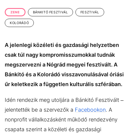
KÖZÉLET
UTAZÁS
ZENE
BÁNKITÓ FESZTIVÁL
FESZTIVÁL
ÉLETMÓD
DESIGN
KOLORÁDÓ
BESZÉLGETÉSEK
ARCOK
VIDEÓ
TÖRTÉNETEK
A jelenlegi közéleti és gazdasági helyzetben
GASZTRO
csak túl nagy kompromisszumokkal tudnák
megszervezni a Nógrád megyei fesztivált. A
Bánkitó és a Kolorádó visszavonulásával óriási
űr keletkezik a független kulturális szférában.
Idén rendezik meg utoljára a Bánkitó Fesztivált –
jelentették be a szervezők a
Facebookon
. A
nonprofit vállalkozásként működő rendezvény
csapata szerint a közéleti és gazdasági