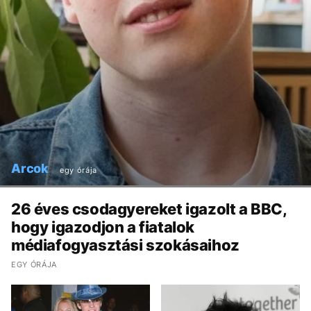
Arcok
egy órája
26 éves csodagyereket igazolt a BBC,
hogy igazodjon a fiatalok
médiafogyasztási szokásaihoz
EGY ÓRÁJA