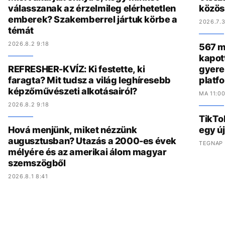
válasszanak az érzelmileg elérhetetlen
közös
emberek? Szakemberrel jártuk körbe a
2026.7.3
témát
2026.8.2 9:18
567 mi
kapot
REFRESHER-KVÍZ: Ki festette, ki
gyere
faragta? Mit tudsz a világ leghíresebb
platf
képzőművészeti alkotásairól?
MA 11:0
2026.8.2 9:18
TikTo
Hová menjünk, miket nézzünk
egy ú
augusztusban? Utazás a 2000-es évek
TEGNAP 
mélyére és az amerikai álom magyar
szemszögből
2026.8.1 8:41