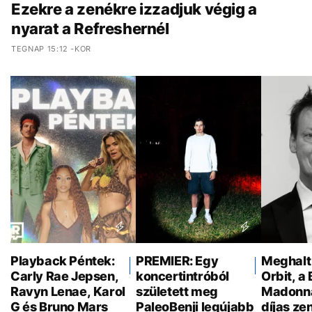
Ezekre a zenékre izzadjuk végig a
nyarat a Refreshernél
TEGNAP 15:12 -KOR
Playback Péntek:
PREMIER: Egy
Meghalt
Carly Rae Jepsen,
koncertintróból
Orbit, a 
Ravyn Lenae, Karol
született meg
Madonn
G és Bruno Mars
PaleoBenji legújabb
díjas ze