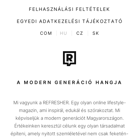
Kiemelt tartalmak
Divat
FELHASZNÁLÁSI FELTÉTELEK
Videó
Kultúra
EGYEDI ADATKEZELÉSI TÁJÉKOZTATÓ
Kvíz
ENTR
COM
|
HU
|
CZ
|
SK
Film + sorozat
Tech-Tudomány
Sport
Társadalom
A MODERN GENERÁCIÓ HANGJA
Közélet
Mi vagyunk a REFRESHER. Egy olyan online lifestyle-
Utazás
magazin, ami inspirál, edukál és szórakoztat. Mi
Életmód
képviseljük a modern generációt Magyarországon.
Értékeinken keresztül célunk egy olyan társadalmat
Design
építeni, amely nyitott szemléletével nem csak feketén-