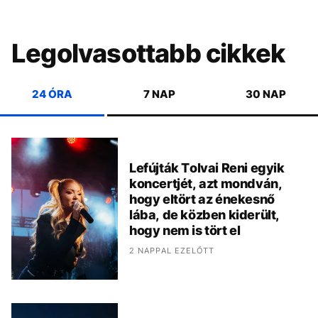
Legolvasottabb cikkek
24 ÓRA
7 NAP
30 NAP
Lefújták Tolvai Reni egyik
koncertjét, azt mondván,
hogy eltört az énekesnő
lába, de közben kiderült,
hogy nem is tört el
2 NAPPAL EZELŐTT