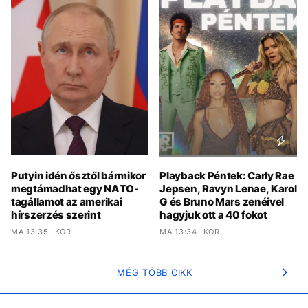
Putyin idén ősztől bármikor
Playback Péntek: Carly Rae
megtámadhat egy NATO-
Jepsen, Ravyn Lenae, Karol
tagállamot az amerikai
G és Bruno Mars zenéivel
hírszerzés szerint
hagyjuk ott a 40 fokot
MA 13:35 -KOR
MA 13:34 -KOR
MÉG TÖBB CIKK