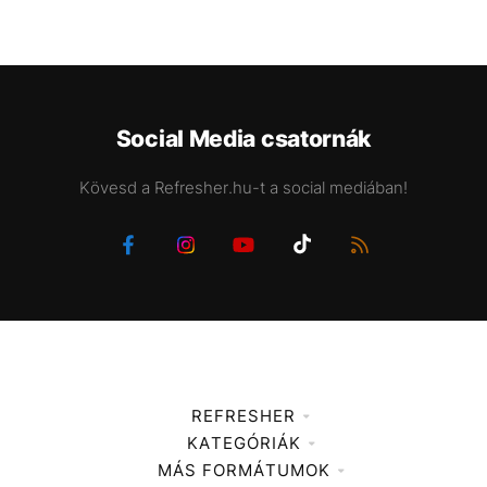
Social Media csatornák
Kövesd a Refresher.hu-t a social mediában!
REFRESHER
KATEGÓRIÁK
Médiaajánlat
MÁS FORMÁTUMOK
Zene
Impresszum