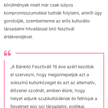
körülmények miatt már csak súlyos
kompromisszumokkal tudnák folytatni, amiről úgy
gondolják, szembemenne az erős kulturális-
társadalmi hitvallással bíró fesztivál
értékrendjével.
„A Bánkitó Fesztivált 16 éve azért kezdtük
el szervezni, hogy megünnepeljük azt a
sokszínű kultúrközeget és azt az alternatív,
élőzenei szcénát, amiben élünk; hogy
helyet adjunk szubkultúráknak és felhívjuk a
figyelmet egy sor társadalmi, politikai,