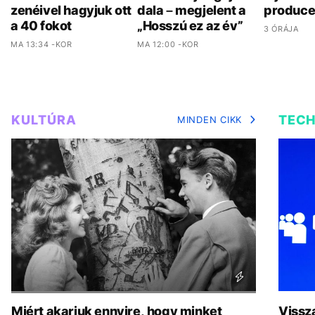
zenéivel hagyjuk ott
dala – megjelent a
produce
a 40 fokot
„Hosszú ez az év”
3 ÓRÁJA
MA 13:34 -KOR
MA 12:00 -KOR
KULTÚRA
TEC
MINDEN CIKK
Miért akarjuk ennyire, hogy minket
Vissz