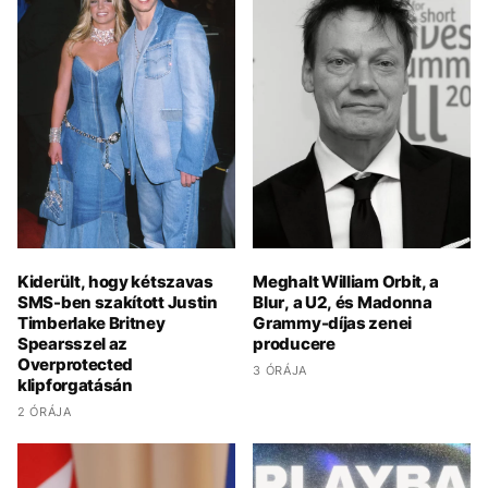
Kiderült, hogy kétszavas
Meghalt William Orbit, a
SMS-ben szakított Justin
Blur, a U2, és Madonna
Timberlake Britney
Grammy-díjas zenei
Spearsszel az
producere
Overprotected
3 ÓRÁJA
klipforgatásán
2 ÓRÁJA