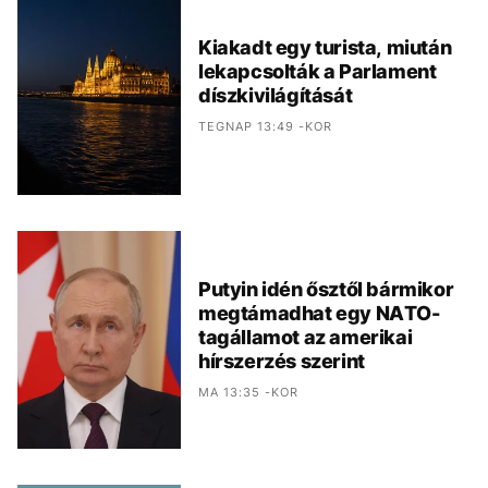
Kiakadt egy turista, miután
lekapcsolták a Parlament
díszkivilágítását
TEGNAP 13:49 -KOR
Putyin idén ősztől bármikor
megtámadhat egy NATO-
tagállamot az amerikai
hírszerzés szerint
MA 13:35 -KOR