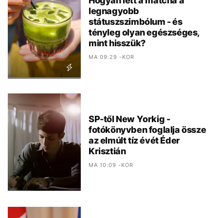
Hogyan lett a matcha a
legnagyobb
státuszszimbólum - és
tényleg olyan egészséges,
mint hisszük?
MA 09:29 -KOR
SP-től New Yorkig -
fotókönyvben foglalja össze
az elmúlt tíz évét Éder
Krisztián
MA 10:09 -KOR