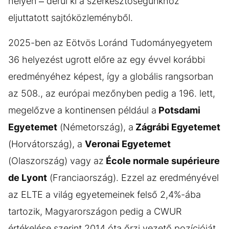
helyen – derül ki a szerkesztőségünkhöz
eljuttatott sajtóközleményből.
2025-ben az Eötvös Loránd Tudományegyetem
36 helyezést ugrott előre az egy évvel korábbi
eredményéhez képest, így a globális rangsorban
az 508., az európai mezőnyben pedig a 196. lett,
megelőzve a kontinensen például a
Potsdami
Egyetemet
(Németország), a
Zágrábi Egyetemet
(Horvátország), a
Veronai Egyetemet
(Olaszország) vagy az
École normale supérieure
de Lyont
(Franciaország). Ezzel az eredményével
az ELTE a világ egyetemeinek felső 2,4%-ába
tartozik, Magyarországon pedig a CWUR
értékelése szerint 2014 óta őrzi vezető pozícióját.