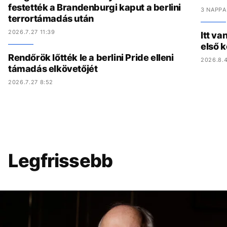
festették a Brandenburgi kaput a berlini
3 NAPPA
terrortámadás után
2026.7.27 11:39
Itt va
első 
Rendőrök lőtték le a berlini Pride elleni
2026.8.4
támadás elkövetőjét
2026.7.27 8:52
Legfrissebb