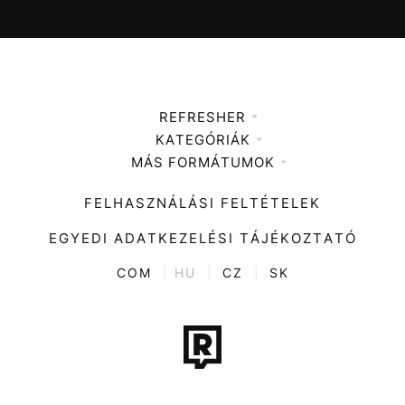
REFRESHER
KATEGÓRIÁK
Médiaajánlat
MÁS FORMÁTUMOK
Zene
Impresszum
Kiemelt tartalmak
Divat
FELHASZNÁLÁSI FELTÉTELEK
Videó
Kultúra
EGYEDI ADATKEZELÉSI TÁJÉKOZTATÓ
Kvíz
ENTR
COM
|
HU
|
CZ
|
SK
Film + sorozat
Tech-Tudomány
Sport