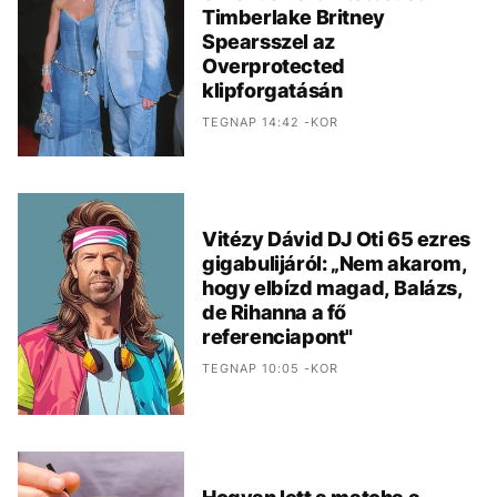
Timberlake Britney
Spearsszel az
Overprotected
klipforgatásán
TEGNAP 14:42 -KOR
Vitézy Dávid DJ Oti 65 ezres
gigabulijáról: „Nem akarom,
hogy elbízd magad, Balázs,
de Rihanna a fő
referenciapont"
TEGNAP 10:05 -KOR