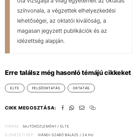
óta vizsgálja a világ egyetemeit az oktatás
színvonala, a végzettek elhelyezkedési
lehetőségei, az oktatói kiválóság, a
magasan jegyzett publikációk és az
idézettség alapján.
Erre találsz még hasonló témájú cikkeket
ELTE
FELSŐOKTATÁS
OKTATÁS
CIKK MEGOSZTÁSA:
FORRÁS
SAJTÓKÖZLEMÉNY / ELTE
ELŐNÉZETI KÉP:
IVÁNDI-SZABÓ BALÁZS / 24.HU