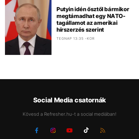
Putyin idén ősztől bármikor
megtámadhat egy NATO-
tagállamot az amerikai
hírszerzés szerint
TEGNAP 13:35 -KOR
Social Media csatornák
Kövesd a Refresher.hu-t a social mediában!