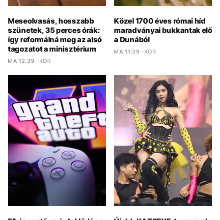
Meseolvasás, hosszabb
Közel 1700 éves római híd
szünetek, 35 perces órák:
maradványai bukkantak elő
így reformálná meg az alsó
a Dunából
tagozatot a minisztérium
MA 11:39 -KOR
MA 12:39 -KOR