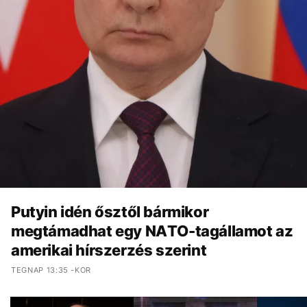
Putyin idén ősztől bármikor
megtámadhat egy NATO-tagállamot az
amerikai hírszerzés szerint
TEGNAP 13:35 -KOR