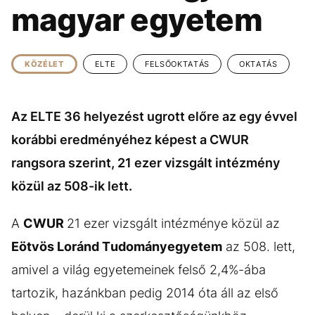
KÖZÉLET
UTAZÁS
magyar egyetem
ÉLETMÓD
DESIGN
BESZÉLGETÉSEK
ARCOK
KÖZÉLET
ELTE
FELSŐOKTATÁS
OKTATÁS
VIDEÓ
TÖRTÉNETEK
Az ELTE 36 helyezést ugrott előre az egy évvel
GASZTRO
korábbi eredményéhez képest a CWUR
rangsora szerint, 21 ezer vizsgált intézmény
közül az 508-ik lett.
A
CWUR
21 ezer vizsgált intézménye közül az
Eötvös Loránd Tudományegyetem
az 508. lett,
amivel a világ egyetemeinek felső 2,4%-ába
tartozik, hazánkban pedig 2014 óta áll az első