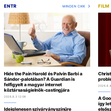
ENTR
FILM
MINDEN CIKK
Hide the Pain Harold és Palvin Barbi a
Chris
Sándor-palotában? A Guardian is
problé
felfigyelt a magyar internet
2026.8.4
köztársaságielnök-castingjára
2026.8.3 12:08
A Goo
így l
Ideiglenesen szivárványszínűre
elsős