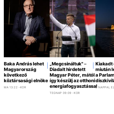
Baka András lehet
„Megcsináltuk" –
Kiakadt 
Magyarország
Diadalt hirdetett
miután 
következő
Magyar Péter, mától
a Parla
köztársasági elnöke
így készülj az otthoni
díszkivi
energiafogyasztással
MA 13:22 -KOR
2 NAPPAL E
TEGNAP 09:09 -KOR