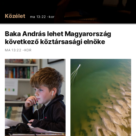
Közélet
ma 13:22 -kor
Baka András lehet Magyarország
következő köztársasági elnöke
MA 13:22 -KOR