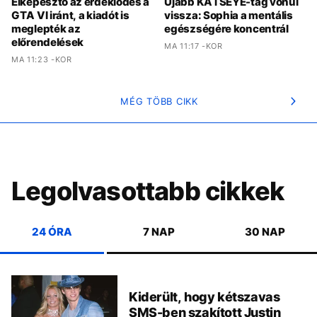
Elképesztő az érdeklődés a
Újabb KATSEYE-tag vonul
GTA VI iránt, a kiadót is
vissza: Sophia a mentális
meglepték az
egészségére koncentrál
előrendelések
MA 11:17 -KOR
MA 11:23 -KOR
MÉG TÖBB CIKK
Legolvasottabb cikkek
24 ÓRA
7 NAP
30 NAP
Kiderült, hogy kétszavas
SMS-ben szakított Justin