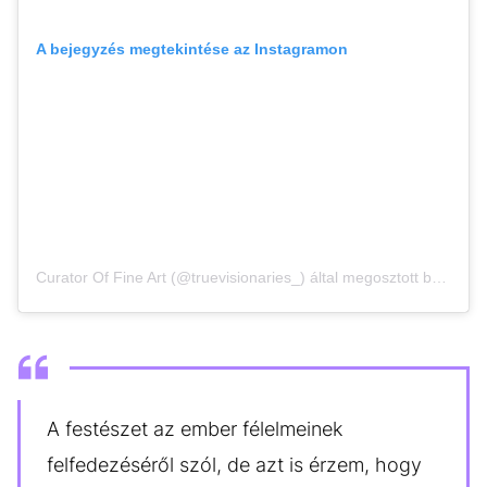
A bejegyzés megtekintése az Instagramon
Curator Of Fine Art (@truevisionaries_) által megosztott bejegyzés
A festészet az ember félelmeinek
felfedezéséről szól, de azt is érzem, hogy