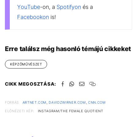
YouTube
-on, a
Spotifyon
és a
Facebookon
is!
Erre találsz még hasonló témájú cikkeket
KÉPZŐMŰVÉSZET
CIKK MEGOSZTÁSA:
FORRÁS
ARTNET.COM
,
DAVIDZWIRNER.COM
,
CNN.COM
ELŐNÉZETI KÉP:
INSTAGRAM/THE FEMALE QUOTIENT