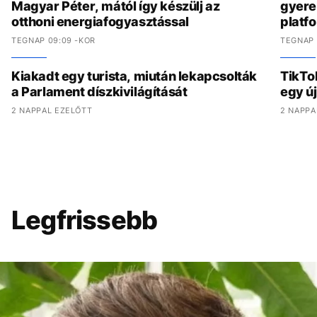
Magyar Péter, mától így készülj az
gyere
otthoni energiafogyasztással
platf
TEGNAP 09:09 -KOR
TEGNAP 
Kiakadt egy turista, miután lekapcsolták
TikTo
a Parlament díszkivilágítását
egy ú
2 NAPPAL EZELŐTT
2 NAPPA
Legfrissebb