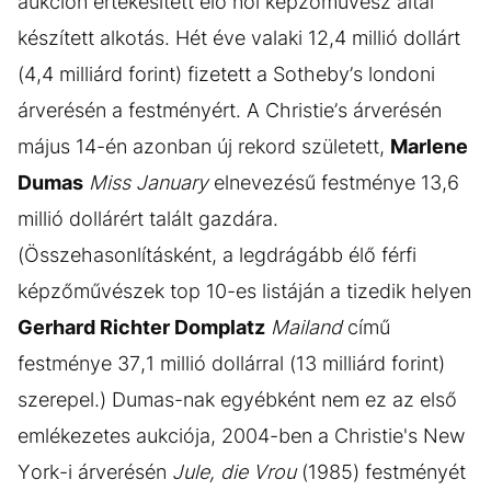
aukción értékesített élő női képzőművész által
készített alkotás. Hét éve valaki 12,4 millió dollárt
(4,4 milliárd forint) fizetett a Sotheby’s londoni
árverésén a festményért. A Christie’s árverésén
május 14-én azonban új rekord született,
Marlene
Dumas
Miss January
elnevezésű festménye 13,6
millió dollárért talált gazdára.
(Összehasonlításként, a legdrágább élő férfi
képzőművészek top 10-es listáján a tizedik helyen
Gerhard Richter Domplatz
Mailand
című
festménye 37,1 millió dollárral (13 milliárd forint)
szerepel.) Dumas-nak egyébként nem ez az első
emlékezetes aukciója, 2004-ben a Christie's New
York-i árverésén
Jule, die Vrou
(1985) festményét