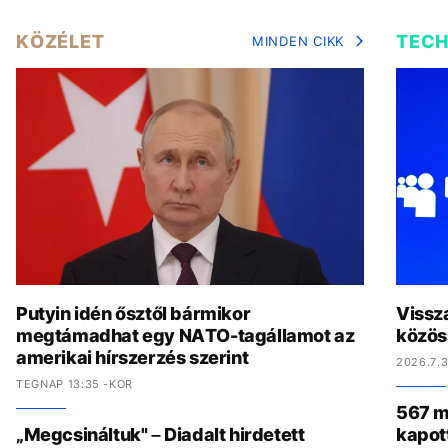
KÖZÉLET
TEC
MINDEN CIKK
Putyin idén ősztől bármikor
Vissz
megtámadhat egy NATO-tagállamot az
közös
amerikai hírszerzés szerint
2026.7.3
TEGNAP 13:35 -KOR
567 mi
„Megcsináltuk" – Diadalt hirdetett
kapot