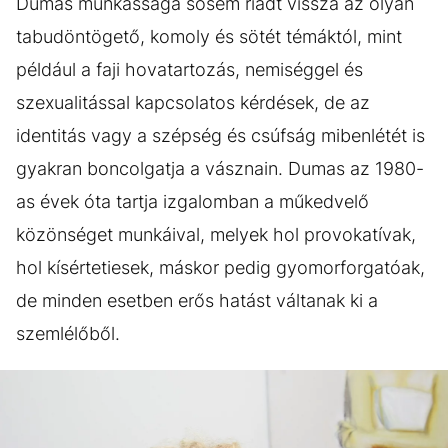
Dumas munkássága sosem riadt vissza az olyan
tabudöntögető, komoly és sötét témáktól, mint
például a faji hovatartozás, nemiséggel és
szexualitással kapcsolatos kérdések, de az
identitás vagy a szépség és csúfság mibenlétét is
gyakran boncolgatja a vásznain. Dumas az 1980-
as évek óta tartja izgalomban a műkedvelő
közönséget munkáival, melyek hol provokatívak,
hol kísértetiesek, máskor pedig gyomorforgatóak,
de minden esetben erős hatást váltanak ki a
szemlélőből.