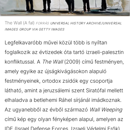
The Wall (A fal)
FORRÁS
UNIVERSAL HISTORY ARCHIVE/UNIVERSAL
IMAGES GROUP VIA GETTY IMAGES
Legfelkavaróbb művei közül több is nyíltan
foglalkozik az évtizedek óta tartó izraeli-palesztin
konfliktussal. A
The Wall
(2009) című festményen,
amely egyike az újságkivágásokon alapuló
festményeinek, ortodox zsidók egy csoportja
látható, amint a jeruzsálemi szent Siratófal mellett
elhaladva a betlehemi Ráhel sírjánál imádkoznak.
Az ugyanebből az évből származó
Wall Weeping
című kép egy olyan fényképen alapul, amelyen az
IDF (Israel Defense Forces, Izraeli Védelmi Erők)