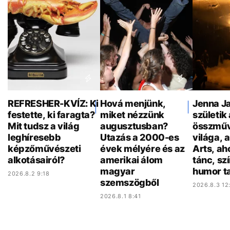
REFRESHER-KVÍZ: Ki
Hová menjünk,
Jenna Ja
festette, ki faragta?
miket nézzünk
születik 
Mit tudsz a világ
augusztusban?
összműv
leghíresebb
Utazás a 2000-es
világa, 
képzőművészeti
évek mélyére és az
Arts, ah
alkotásairól?
amerikai álom
tánc, sz
magyar
humor ta
2026.8.2 9:18
szemszögből
2026.8.3 12
2026.8.1 8:41