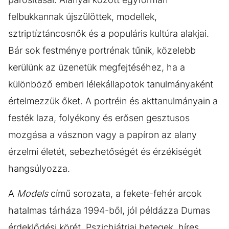
felbukkannak újszülöttek, modellek,
sztriptíztáncosnők és a populáris kultúra alakjai.
Bár sok festménye portrénak tűnik, közelebb
kerülünk az üzenetük megfejtéséhez, ha a
különböző emberi lélekállapotok tanulmányaként
értelmezzük őket. A portréin és akttanulmányain a
festék laza, folyékony és erősen gesztusos
mozgása a vásznon vagy a papíron az alany
érzelmi életét, sebezhetőségét és érzékiségét
hangsúlyozza.
A
Models
című sorozata, a fekete-fehér arcok
hatalmas tárháza 1994-ből, jól példázza Dumas
érdeklődési körét. Pszichiátriai betegek, híres