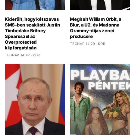
Kiderült, hogy kétszavas
Meghalt William Orbit, a
SMS-ben szakított Justin
Blur, a U2, és Madonna
Timberlake Britney
Grammy-díjas zenei
Spearsszel az
producere
Overprotected
TEGNAP 14:29 -KOR
klipforgatásán
TEGNAP 14:42 -KOR