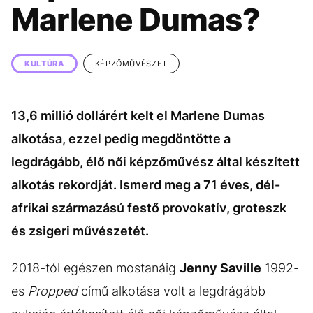
KÖZÉLET
UTAZÁS
Marlene Dumas?
ÉLETMÓD
DESIGN
BESZÉLGETÉSEK
ARCOK
KULTÚRA
KÉPZŐMŰVÉSZET
VIDEÓ
TÖRTÉNETEK
13,6 millió dollárért kelt el Marlene Dumas
GASZTRO
alkotása, ezzel pedig megdöntötte a
legdrágább, élő női képzőművész által készített
alkotás rekordját. Ismerd meg a 71 éves, dél-
afrikai származású festő provokatív, groteszk
és zsigeri művészetét.
2018-tól egészen mostanáig
Jenny Saville
1992-
es
Propped
című alkotása volt a legdrágább