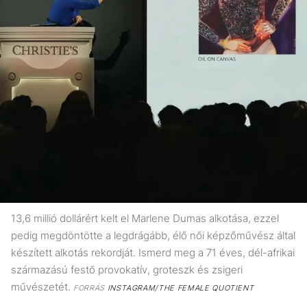
13,6 millió dollárért kelt el Marlene Dumas alkotása, ezzel
pedig megdöntötte a legdrágább, élő női képzőművész által
készített alkotás rekordját. Ismerd meg a 71 éves, dél-afrikai
származású festő provokatív, groteszk és zsigeri
művészetét.
FORRÁS
INSTAGRAM/THE FEMALE QUOTIENT