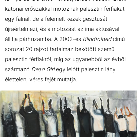
katonái erőszakkal motoznak palesztin férfiakat
egy falnál, de a felemelt kezek gesztusát
újraértelmezi, és a motozást az ima aktusával
állítja párhuzamba. A 2002-es
Blindfolded
című
sorozat 20 rajzot tartalmaz bekötött szemű
palesztin férfiakról, míg az ugyanebből az évből
származó
Dead Girl
egy lelőtt palesztin lány
élettelen, véres fejét mutatja.