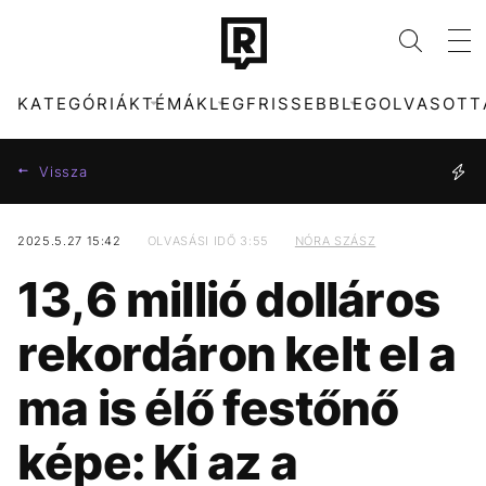
KATEGÓRIÁK
TÉMÁK
LEGFRISSEBB
LEGOLVASOTT
Vissza
2025.5.27 15:42
OLVASÁSI IDŐ 3:55
NÓRA SZÁSZ
KATEGÓRIÁK
TÉMÁK
13,6 millió dolláros
ZENE
KONCERT
DIVAT
HŐSÉG
rekordáron kelt el a
KULTÚRA
SEBESTYÉN BALÁZS
ENTR
CELEB
ma is élő festőnő
FILM + SOROZAT
MAJKA
TECH-TUDOMÁNY
MTVA
képe: Ki az a
SPORT
DUNA
TÁRSADALOM
ENERGIAVÁLSÁG