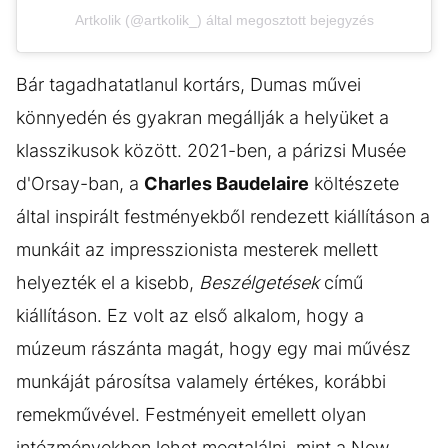
Artkolik (@artkolik_) által megosztott bejegyzés
Bár tagadhatatlanul kortárs, Dumas művei
könnyedén és gyakran megállják a helyüket a
klasszikusok között. 2021-ben, a párizsi Musée
d'Orsay-ban, a
Charles Baudelaire
költészete
által inspirált festményekből rendezett kiállításon a
munkáit az impresszionista mesterek mellett
helyezték el a kisebb,
Beszélgetések
című
kiállításon. Ez volt az első alkalom, hogy a
múzeum rászánta magát, hogy egy mai művész
munkáját párosítsa valamely értékes, korábbi
remekművével. Festményeit emellett olyan
intézményekben lehet megtalálni, mint a New