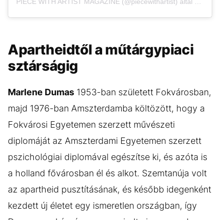
PIECE WITH ARTIST MAGAZINE (@piecewithartist) által megosztott bejegyzés
Apartheidtől a műtárgypiaci
sztárságig
Marlene Dumas
1953-ban született Fokvárosban,
majd 1976-ban Amszterdamba költözött, hogy a
Fokvárosi Egyetemen szerzett művészeti
diplomáját az Amszterdami Egyetemen szerzett
pszichológiai diplomával egészítse ki, és azóta is
a holland fővárosban él és alkot. Szemtanúja volt
az apartheid pusztításának, és később idegenként
kezdett új életet egy ismeretlen országban, így