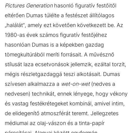
Pictures Generation
hasonló figuratív festőitől
eltérően Dumas túlélte a festészet állítólagos
„halálát”, amely ezt követően következett be. Az
1980-as évek számos figuratív festőjéhez
hasonlóan Dumas is a képekben gazdag
tömegkultúrából meríti forrásait. A művésznő
stílusát laza ecsetvonások jellemzik, ezáltal torzít,
mégis részletgazdaggá teszi alkotásait. Dumas
szívesen alkalmazza a
wet-on-wet
(nedves a
nedvesen) technikát, ennek lényege, hogy vékony
és vastag festékrétegeket kombinál, amivel intim,
de elidegenítő atmoszférát teremt. Jellegzetes
médiumai az olaj-vászon és a tinta-papír
párosításai. Alanyai között egyformán