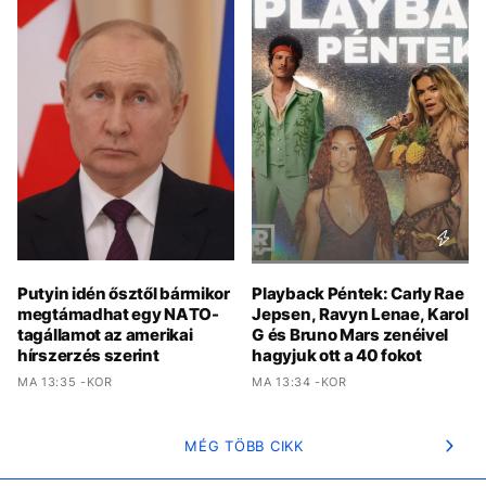
Putyin idén ősztől bármikor
Playback Péntek: Carly Rae
megtámadhat egy NATO-
Jepsen, Ravyn Lenae, Karol
tagállamot az amerikai
G és Bruno Mars zenéivel
hírszerzés szerint
hagyjuk ott a 40 fokot
MA 13:35 -KOR
MA 13:34 -KOR
MÉG TÖBB CIKK