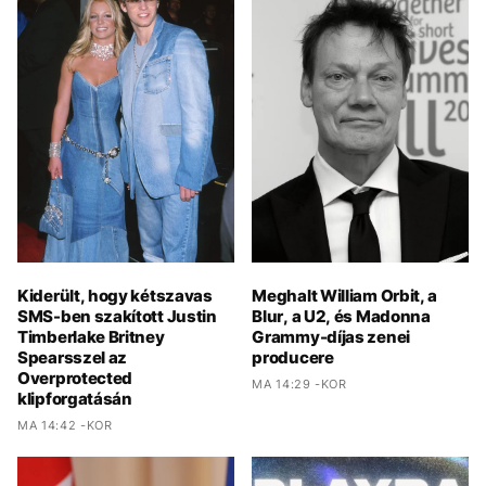
Kiderült, hogy kétszavas
Meghalt William Orbit, a
SMS-ben szakított Justin
Blur, a U2, és Madonna
Timberlake Britney
Grammy-díjas zenei
Spearsszel az
producere
Overprotected
MA 14:29 -KOR
klipforgatásán
MA 14:42 -KOR