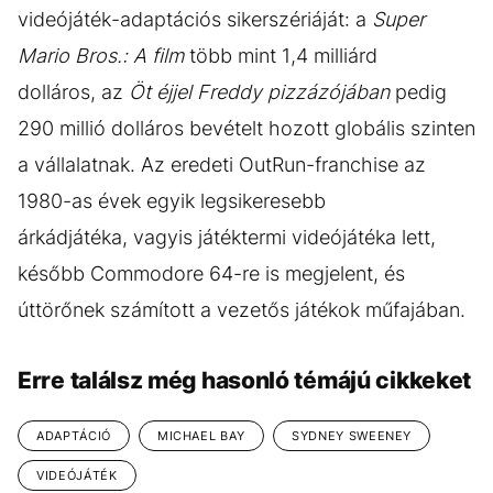
videójáték-adaptációs sikerszériáját: a
Super
Mario Bros.: A film
több mint 1,4 milliárd
dolláros, az
Öt éjjel
Freddy pizzázójában
pedig
290 millió dolláros bevételt hozott globális szinten
a vállalatnak. Az eredeti OutRun-franchise az
1980-as évek egyik legsikeresebb
árkádjátéka, vagyis játéktermi videójátéka lett,
később Commodore 64-re is megjelent, és
úttörőnek számított a vezetős játékok műfajában.
Erre találsz még hasonló témájú cikkeket
ADAPTÁCIÓ
MICHAEL BAY
SYDNEY SWEENEY
VIDEÓJÁTÉK