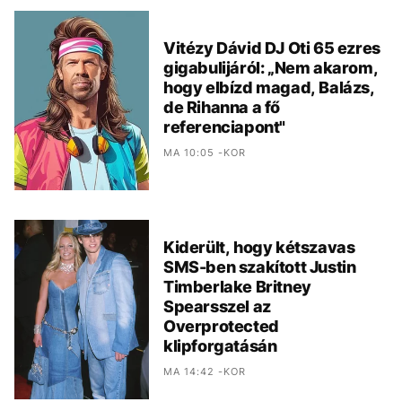
Vitézy Dávid DJ Oti 65 ezres
gigabulijáról: „Nem akarom,
hogy elbízd magad, Balázs,
de Rihanna a fő
referenciapont"
MA 10:05 -KOR
Kiderült, hogy kétszavas
SMS-ben szakított Justin
Timberlake Britney
Spearsszel az
Overprotected
klipforgatásán
MA 14:42 -KOR