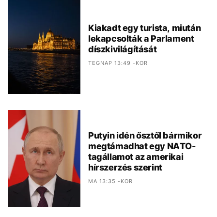
Kiakadt egy turista, miután
lekapcsolták a Parlament
díszkivilágítását
TEGNAP 13:49 -KOR
Putyin idén ősztől bármikor
megtámadhat egy NATO-
tagállamot az amerikai
hírszerzés szerint
MA 13:35 -KOR