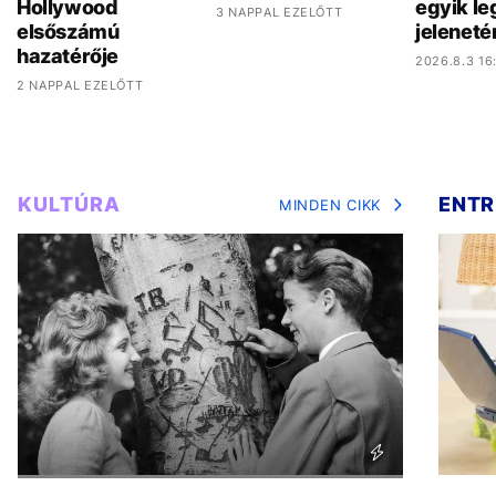
Hollywood
egyik l
3 NAPPAL EZELŐTT
elsőszámú
jeleneté
hazatérője
2026.8.3 16
2 NAPPAL EZELŐTT
KULTÚRA
ENTR
MINDEN CIKK