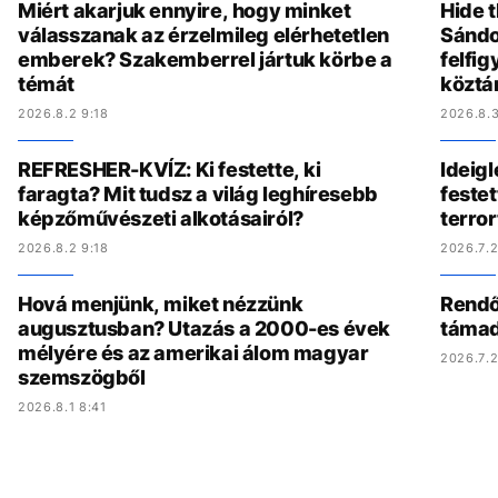
Miért akarjuk ennyire, hogy minket
Hide t
válasszanak az érzelmileg elérhetetlen
Sándo
emberek? Szakemberrel jártuk körbe a
felfig
témát
köztá
2026.8.2 9:18
2026.8.3
REFRESHER-KVÍZ: Ki festette, ki
Ideig
faragta? Mit tudsz a világ leghíresebb
festet
képzőművészeti alkotásairól?
terro
2026.8.2 9:18
2026.7.2
Hová menjünk, miket nézzünk
Rendőr
augusztusban? Utazás a 2000-es évek
támad
mélyére és az amerikai álom magyar
2026.7.2
szemszögből
2026.8.1 8:41