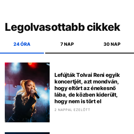
Legolvasottabb cikkek
24 ÓRA
7 NAP
30 NAP
Lefújták Tolvai Reni egyik
koncertjét, azt mondván,
hogy eltört az énekesnő
lába, de közben kiderült,
hogy nem is tört el
2 NAPPAL EZELŐTT