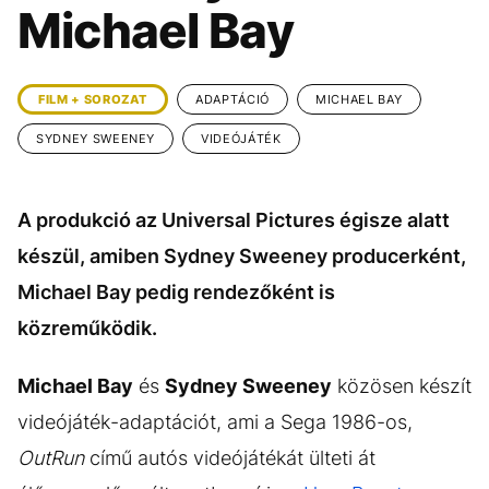
KÖZÉLET
UTAZÁS
Michael Bay
ÉLETMÓD
DESIGN
BESZÉLGETÉSEK
ARCOK
FILM + SOROZAT
ADAPTÁCIÓ
MICHAEL BAY
VIDEÓ
TÖRTÉNETEK
SYDNEY SWEENEY
VIDEÓJÁTÉK
GASZTRO
A produkció az Universal Pictures égisze alatt
készül, amiben Sydney Sweeney producerként,
Michael Bay pedig rendezőként is
közreműködik.
Michael Bay
és
Sydney Sweeney
közösen készít
videójáték-adaptációt, ami a Sega 1986-os,
OutRun
című autós videójátékát ülteti át