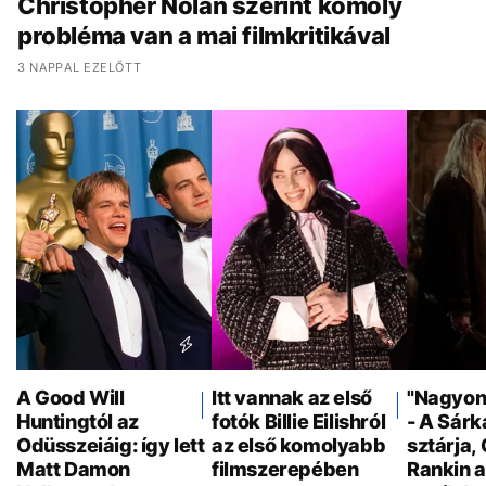
Christopher Nolan szerint komoly
probléma van a mai filmkritikával
3 NAPPAL EZELŐTT
A Good Will
Itt vannak az első
"Nagyon 
Huntingtól az
fotók Billie Eilishról
- A Sár
Odüsszeiáig: így lett
az első komolyabb
sztárja,
Matt Damon
filmszerepében
Rankin a