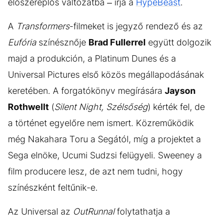
élőszereplős változatba – írja a
HypeBeast
.
A
Transformers
-filmeket is jegyző rendező és az
Eufória
színésznője
Brad Fullerrel
együtt dolgozik
majd a produkción, a Platinum Dunes és a
Universal Pictures első közös megállapodásának
keretében. A forgatókönyv megírására
Jayson
Rothwellt
(
Silent Night, Szélsőség
) kérték fel, de
a történet egyelőre nem ismert. Közreműködik
még Nakahara Toru a Segától, míg a projektet a
Sega elnöke, Ucumi Sudzsi felügyeli. Sweeney a
film producere lesz, de azt nem tudni, hogy
színészként feltűnik-e.
Az Universal az
OutRunnal
folytathatja a