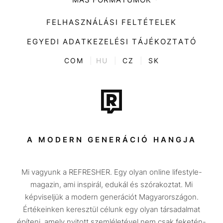
Impresszum
Kiemelt tartalmak
Divat
FELHASZNÁLÁSI FELTÉTELEK
Videó
Kultúra
EGYEDI ADATKEZELÉSI TÁJÉKOZTATÓ
Kvíz
ENTR
COM
|
HU
|
CZ
|
SK
Film + sorozat
Tech-Tudomány
Sport
Társadalom
A MODERN GENERÁCIÓ HANGJA
Közélet
Mi vagyunk a REFRESHER. Egy olyan online lifestyle-
Utazás
magazin, ami inspirál, edukál és szórakoztat. Mi
Életmód
képviseljük a modern generációt Magyarországon.
Értékeinken keresztül célunk egy olyan társadalmat
Design
építeni, amely nyitott szemléletével nem csak feketén-