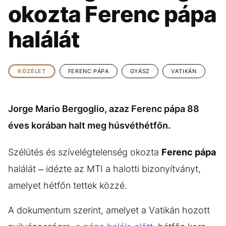
KÖZÉLET
UTAZÁS
okozta Ferenc pápa
ÉLETMÓD
DESIGN
halálát
BESZÉLGETÉSEK
ARCOK
VIDEÓ
TÖRTÉNETEK
KÖZÉLET
FERENC PÁPA
GYÁSZ
VATIKÁN
GASZTRO
Jorge Mario Bergoglio, azaz Ferenc pápa 88
éves korában halt meg húsvéthétfőn.
Szélütés és szívelégtelenség okozta
Ferenc pápa
halálát – idézte az MTI a halotti bizonyítványt,
amelyet hétfőn tettek közzé.
A dokumentum szerint, amelyet a Vatikán hozott