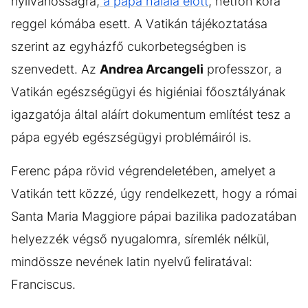
nyilvánosságra,
a pápa halála előtt
, hétfőn kora
reggel kómába esett. A Vatikán tájékoztatása
szerint az egyházfő cukorbetegségben is
szenvedett. Az
Andrea Arcangeli
professzor, a
Vatikán egészségügyi és higiéniai főosztályának
igazgatója által aláírt dokumentum említést tesz a
pápa egyéb egészségügyi problémáiról is.
Ferenc pápa rövid végrendeletében, amelyet a
Vatikán tett közzé, úgy rendelkezett, hogy a római
Santa Maria Maggiore pápai bazilika padozatában
helyezzék végső nyugalomra, síremlék nélkül,
mindössze nevének latin nyelvű feliratával:
Franciscus.