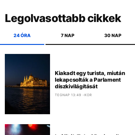
Legolvasottabb cikkek
24 ÓRA
7 NAP
30 NAP
Kiakadt egy turista, miután
lekapcsolták a Parlament
díszkivilágítását
TEGNAP 13:49 -KOR