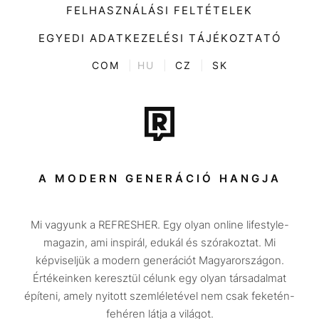
Divat
FELHASZNÁLÁSI FELTÉTELEK
Videó
Kultúra
EGYEDI ADATKEZELÉSI TÁJÉKOZTATÓ
Kvíz
ENTR
COM
|
HU
|
CZ
|
SK
Film + sorozat
Tech-Tudomány
Sport
Társadalom
A MODERN GENERÁCIÓ HANGJA
Közélet
Mi vagyunk a REFRESHER. Egy olyan online lifestyle-
Utazás
magazin, ami inspirál, edukál és szórakoztat. Mi
Életmód
képviseljük a modern generációt Magyarországon.
Értékeinken keresztül célunk egy olyan társadalmat
Design
építeni, amely nyitott szemléletével nem csak feketén-
Beszélgetések
fehéren látja a világot.