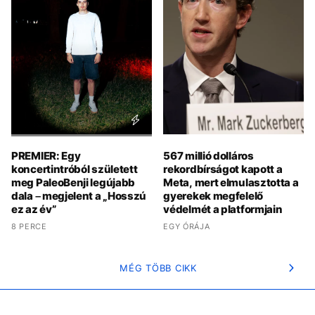
PREMIER: Egy
567 millió dolláros
koncertintróból született
rekordbírságot kapott a
meg PaleoBenji legújabb
Meta, mert elmulasztotta a
dala – megjelent a „Hosszú
gyerekek megfelelő
ez az év”
védelmét a platformjain
8 PERCE
EGY ÓRÁJA
MÉG TÖBB CIKK