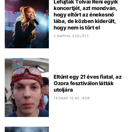
Lefújták Tolvai Reni egyik
koncertjét, azt mondván,
hogy eltört az énekesnő
lába, de közben kiderült,
hogy nem is tört el
2 NAPPAL EZELŐTT
Eltűnt egy 21 éves fiatal, az
Ozora fesztiválon látták
utoljára
TEGNAP 15:45 -KOR