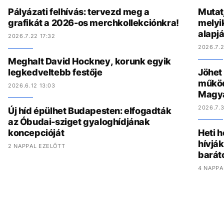
Pályázati felhívás: tervezd meg a
Mutat
grafikát a 2026-os merchkollekciónkra!
melyi
alapj
2026.7.22 17:32
2026.7.2
Meghalt David Hockney, korunk egyik
legkedveltebb festője
Jöhet
működ
2026.6.12 13:03
Magy
2026.7.3
Új híd épülhet Budapesten: elfogadták
az Óbudai-sziget gyaloghídjának
koncepcióját
Heti h
hívják
2 NAPPAL EZELŐTT
barát
4 NAPPA