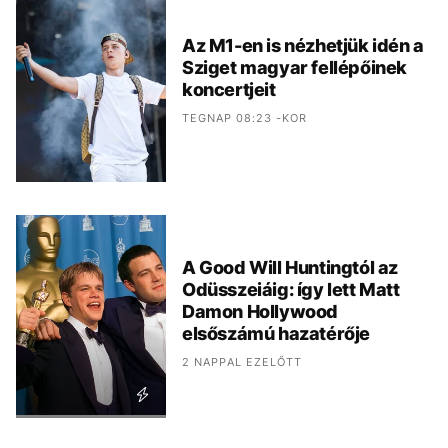
Az M1-en is nézhetjük idén a
Sziget magyar fellépőinek
koncertjeit
TEGNAP 08:23 -KOR
A Good Will Huntingtól az
Odüsszeiáig: így lett Matt
Damon Hollywood
elsőszámú hazatérője
2 NAPPAL EZELŐTT