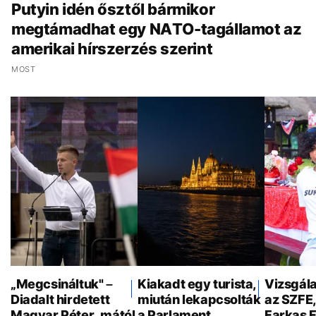
Putyin idén ősztől bármikor
megtámadhat egy NATO-tagállamot az
amerikai hírszerzés szerint
MOST
„Megcsináltuk" –
Kiakadt egy turista,
Vizsgála
Diadalt hirdetett
miután lekapcsolták
az SZFE
Magyar Péter, mától
a Parlament
Farkas 