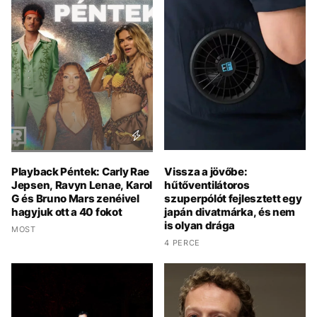
Playback Péntek: Carly Rae
Vissza a jövőbe:
Jepsen, Ravyn Lenae, Karol
hűtőventilátoros
G és Bruno Mars zenéivel
szuperpólót fejlesztett egy
hagyjuk ott a 40 fokot
japán divatmárka, és nem
is olyan drága
MOST
4 PERCE