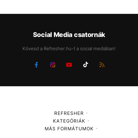
Social Media csatornák
Kövesd a Refresher.hu-t a social mediában!
REFRESHER
KATEGÓRIÁK
Médiaajánlat
MÁS FORMÁTUMOK
Zene
Impresszum
Kiemelt tartalmak