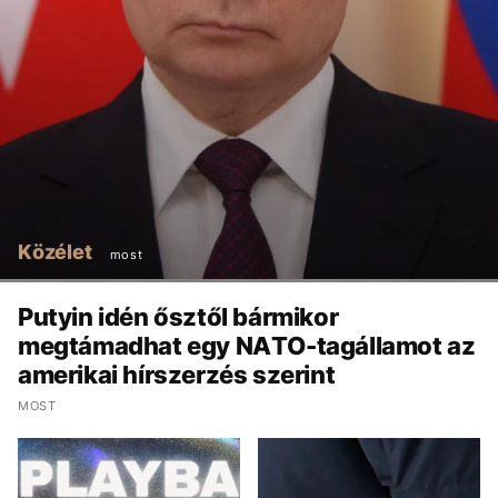
Közélet
most
Putyin idén ősztől bármikor
megtámadhat egy NATO-tagállamot az
amerikai hírszerzés szerint
MOST