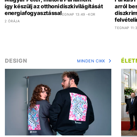
így készülj az otthoni
díszkivilágítását
arról bes
energiafogyasztással
diszkrim
TEGNAP 13:49 -KOR
felvételi
2 ÓRÁJA
TEGNAP 11:
DESIGN
ÉLE
MINDEN CIKK