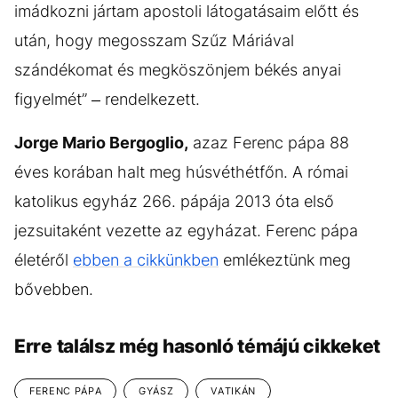
imádkozni jártam apostoli látogatásaim előtt és
után, hogy megosszam Szűz Máriával
szándékomat és megköszönjem békés anyai
figyelmét” – rendelkezett.
Jorge Mario Bergoglio,
azaz Ferenc pápa 88
éves korában halt meg húsvéthétfőn. A római
katolikus egyház 266. pápája 2013 óta első
jezsuitaként vezette az egyházat. Ferenc pápa
életéről
ebben a cikkünkben
emlékeztünk meg
bővebben.
Erre találsz még hasonló témájú cikkeket
FERENC PÁPA
GYÁSZ
VATIKÁN