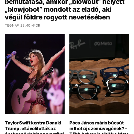
bemutatása, amikor „blowout” helyett
„blowjobot” mondott az eladó, aki
végül földre rogyott nevetésében
TEGNAP 23:40 -KOR
Taylor Swift kontra Donald
Pócs János máris búcsút
Trump: eltávolították az
inthet új szemüvegének? -