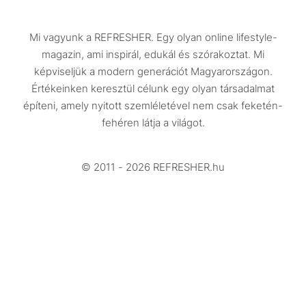
Közélet
Mi vagyunk a REFRESHER. Egy olyan online lifestyle-
Utazás
magazin, ami inspirál, edukál és szórakoztat. Mi
Életmód
képviseljük a modern generációt Magyarországon.
Értékeinken keresztül célunk egy olyan társadalmat
Design
építeni, amely nyitott szemléletével nem csak feketén-
Beszélgetések
fehéren látja a világot.
Arcok
© 2011 - 2026 REFRESHER.hu
Videó
Történetek
Gasztro