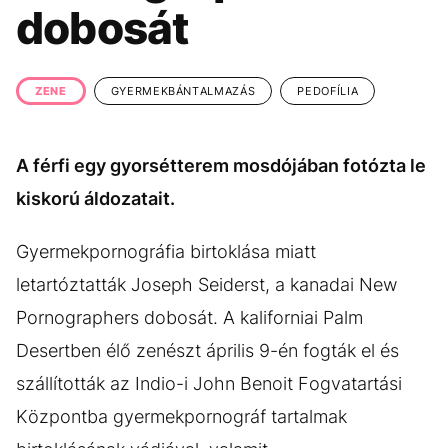
KÖZÉLET
UTAZÁS
dobosát
ÉLETMÓD
DESIGN
BESZÉLGETÉSEK
ARCOK
ZENE
GYERMEKBÁNTALMAZÁS
PEDOFÍLIA
VIDEÓ
TÖRTÉNETEK
A férfi egy gyorsétterem mosdójában fotózta le
GASZTRO
kiskorú áldozatait.
Gyermekpornográfia birtoklása miatt
letartóztatták Joseph Seiderst, a kanadai New
Pornographers dobosát. A kaliforniai Palm
Desertben élő zenészt április 9-én fogták el és
szállították az Indio-i John Benoit Fogvatartási
Központba gyermekpornográf tartalmak