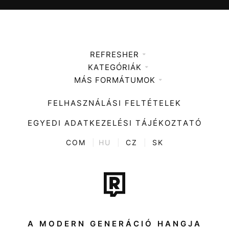
REFRESHER
KATEGÓRIÁK
Médiaajánlat
MÁS FORMÁTUMOK
Zene
Impresszum
Kiemelt tartalmak
Divat
FELHASZNÁLÁSI FELTÉTELEK
Videó
Kultúra
EGYEDI ADATKEZELÉSI TÁJÉKOZTATÓ
Kvíz
ENTR
COM
|
HU
|
CZ
|
SK
Film + sorozat
Tech-Tudomány
Sport
Társadalom
A MODERN GENERÁCIÓ HANGJA