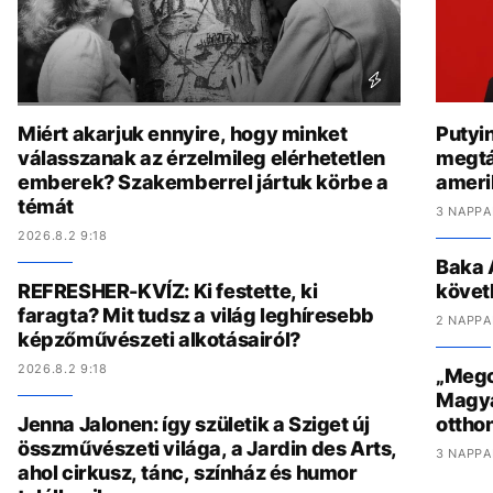
Miért akarjuk ennyire, hogy minket
Putyi
válasszanak az érzelmileg elérhetetlen
megtá
emberek? Szakemberrel jártuk körbe a
amerik
témát
3 NAPPA
2026.8.2 9:18
Baka 
REFRESHER-KVÍZ: Ki festette, ki
követ
faragta? Mit tudsz a világ leghíresebb
2 NAPPA
képzőművészeti alkotásairól?
2026.8.2 9:18
„Megcs
Magyar
Jenna Jalonen: így születik a Sziget új
ottho
összművészeti világa, a Jardin des Arts,
3 NAPPA
ahol cirkusz, tánc, színház és humor