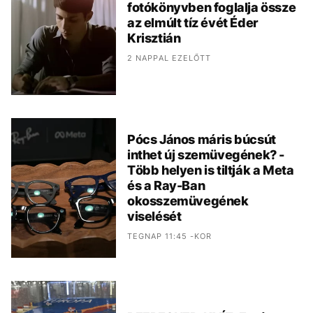
fotókönyvben foglalja össze
az elmúlt tíz évét Éder
Krisztián
2 NAPPAL EZELŐTT
Pócs János máris búcsút
inthet új szemüvegének? -
Több helyen is tiltják a Meta
és a Ray-Ban
okosszemüvegének
viselését
TEGNAP 11:45 -KOR