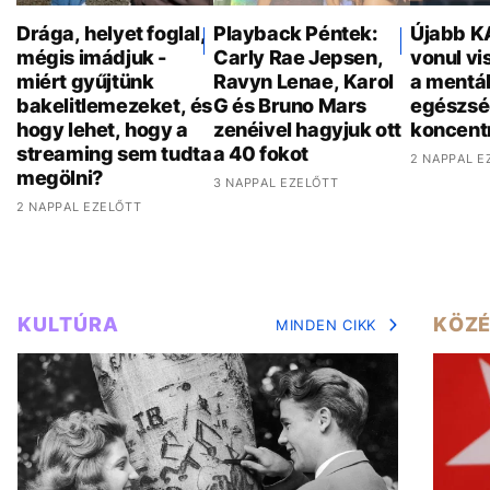
Drága, helyet foglal,
Playback Péntek:
Újabb K
mégis imádjuk -
Carly Rae Jepsen,
vonul vi
miért gyűjtünk
Ravyn Lenae, Karol
a mentál
bakelitlemezeket, és
G és Bruno Mars
egészsé
hogy lehet, hogy a
zenéivel hagyjuk ott
koncent
streaming sem tudta
a 40 fokot
2 NAPPAL E
megölni?
3 NAPPAL EZELŐTT
2 NAPPAL EZELŐTT
KULTÚRA
KÖZÉ
MINDEN CIKK