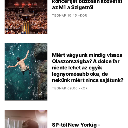
koncertjét biztosan közvetíti
az M1 a Szigetről
TEGNAP 10:45 -KOR
Miért vágyunk mindig vissza
Olaszországba? A dolce far
niente lehet az egyik
legnyomósabb oka, de
nekünk miért nincs sajátunk?
TEGNAP 09:00 -KOR
SP-től New Yorkig -