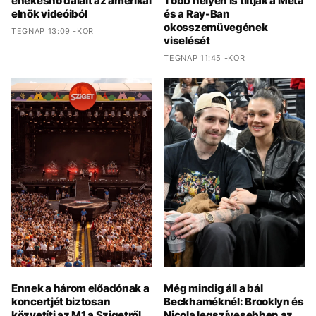
énekesnő dalait az amerikai
Több helyen is tiltják a Meta
elnök videóiból
és a Ray-Ban
okosszemüvegének
TEGNAP 13:09 -KOR
viselését
TEGNAP 11:45 -KOR
Ennek a három előadónak a
Még mindig áll a bál
koncertjét biztosan
Beckhaméknél: Brooklyn és
közvetíti az M1 a Szigetről
Nicola legszívesebben az