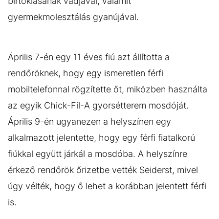
birtoklásának vádjával, valamit
gyermekmolesztálás gyanújával.
Április 7-én egy 11 éves fiú azt állította a
rendőröknek, hogy egy ismeretlen férfi
mobiltelefonnal rögzítette őt, miközben használta
az egyik Chick-Fil-A gyorsétterem mosdóját.
Április 9-én ugyanezen a helyszínen egy
alkalmazott jelentette, hogy egy férfi fiatalkorú
fiúkkal együtt járkál a mosdóba. A helyszínre
érkező rendőrök őrizetbe vették Seiderst, mivel
úgy vélték, hogy ő lehet a korábban jelentett férfi
is.