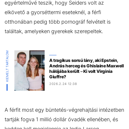
egyértelművé teszik, hogy Seiders volt az
elkövető a gyorséttermi eseteknél, a férfi
otthonában pedig több pornográf felvételt is
találtak, amelyeken gyerekek szerepeltek.
KIEMELT TARTALOM
A tragikus sorsú lány, aki Epstein,
András herceg és Ghislaine Maxwell
hálójába került – Ki volt Virginia
Giuffre?
2026.2.24 12:38
A férfit most egy büntetés-végrehajtási intézetben
tartják fogva 1 millió dollár óvadék ellenében, és
kedden kell megjelennie az Indio Larson