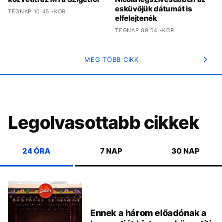
esküvőjük dátumát is
TEGNAP 10:45 -KOR
elfelejtenék
TEGNAP 09:54 -KOR
MÉG TÖBB CIKK
Legolvasottabb cikkek
24 ÓRA
7 NAP
30 NAP
Ennek a három előadónak a