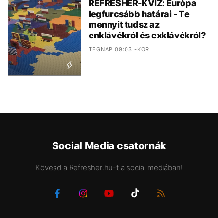
REFRESHER-KVÍZ: Európa
legfurcsább határai - Te
mennyit tudsz az
enklávékról és exklávékról?
TEGNAP 09:03 -KOR
Social Media csatornák
Kövesd a Refresher.hu-t a social mediában!