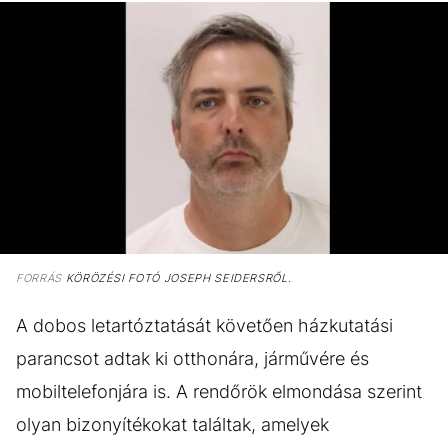
FORRÁS
KÖRÖZÉSI FOTÓ JOSEPH SEIDERSRŐL.
A dobos letartóztatását követően házkutatási
parancsot adtak ki otthonára, járművére és
mobiltelefonjára is. A rendőrök elmondása szerint
olyan bizonyítékokat találtak, amelyek