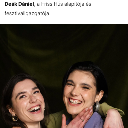
Deák Dániel
, a Friss Hús alapítója és
fesztiváligazgatója.