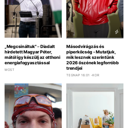
„Megcsináltuk" – Diadalt
Másodvirágzás és
hirdetett Magyar Péter,
piperkőcség - Mutatjuk,
mától így készülj az otthoni
mik lesznek szerintünk
energiafogyasztással
2026 őszének legforróbb
trendjei
MOST
TEGNAP 16:01 -KOR