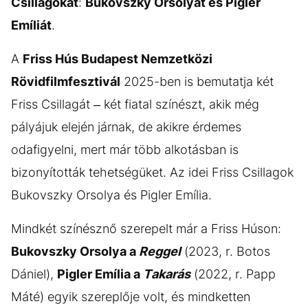
Csillagokat
:
Bukovszky Orsolyát és Pigler
Emíliát
.
A
Friss Hús Budapest Nemzetközi
Rövidfilmfesztivál
2025-ben is bemutatja két
Friss Csillagát – két fiatal színészt, akik még
pályájuk elején járnak, de akikre érdemes
odafigyelni, mert már több alkotásban is
bizonyították tehetségüket. Az idei Friss Csillagok
Bukovszky Orsolya és Pigler Emília.
Mindkét színésznő szerepelt már a Friss Húson:
Bukovszky Orsolya a
Reggel
(2023, r. Botos
Dániel),
Pigler Emília a
Takarás
(2022, r. Papp
Máté) egyik szereplője volt, és mindketten