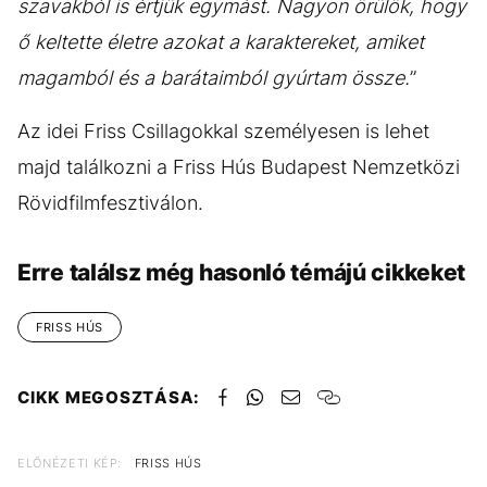
szavakból is értjük egymást. Nagyon örülök, hogy
ő keltette életre azokat a karaktereket, amiket
magamból és a barátaimból gyúrtam össze.
”
Az idei Friss Csillagokkal személyesen is lehet
majd találkozni a Friss Hús Budapest Nemzetközi
Rövidfilmfesztiválon.
Erre találsz még hasonló témájú cikkeket
FRISS HÚS
CIKK MEGOSZTÁSA:
ELŐNÉZETI KÉP:
FRISS HÚS