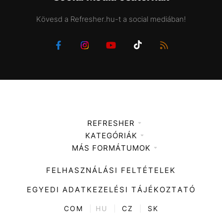
Kövesd a Refresher.hu-t a social mediában!
REFRESHER
KATEGÓRIÁK
Médiaajánlat
MÁS FORMÁTUMOK
Zene
Impresszum
Kiemelt tartalmak
Divat
FELHASZNÁLÁSI FELTÉTELEK
Videó
Kultúra
EGYEDI ADATKEZELÉSI TÁJÉKOZTATÓ
Kvíz
ENTR
COM
|
HU
|
CZ
|
SK