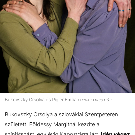
Bukovszky Orsolya és Pigler Emília
FORRÁS
FRISS HÚS
Bukovszky Orsolya a szlovákiai Szentpéteren
született. Földessy Margitnál kezdte a
színjátszást, egy évig Kaposvárra járt,
idén végez