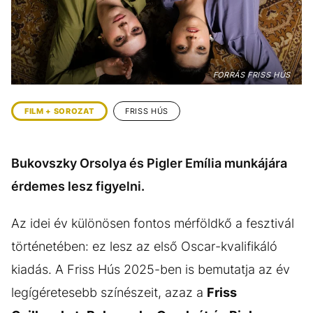
KÖZÉLET
UTAZÁS
ÉLETMÓD
DESIGN
BESZÉLGETÉSEK
ARCOK
FORRÁS FRISS HÚS
VIDEÓ
TÖRTÉNETEK
FILM + SOROZAT
FRISS HÚS
GASZTRO
Bukovszky Orsolya és Pigler Emília munkájára
érdemes lesz figyelni.
Az idei év különösen fontos mérföldkő a fesztivál
történetében: ez lesz az első Oscar-kvalifikáló
kiadás. A Friss Hús 2025-ben is bemutatja az év
legígéretesebb színészeit, azaz a
Friss