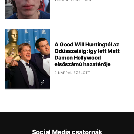
A Good Will Huntingtól az
Odüsszeiáig: így lett Matt
Damon Hollywood
elsőszámú hazatérője
2 NAPPAL EZELŐTT
Social Media csatornák