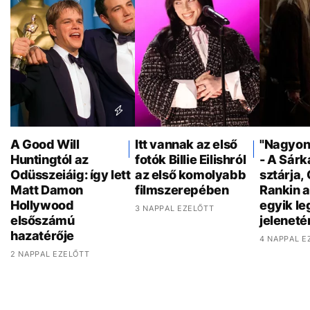
A Good Will
Itt vannak az első
"Nagyon 
Huntingtól az
fotók Billie Eilishról
- A Sár
Odüsszeiáig: így lett
az első komolyabb
sztárja,
Matt Damon
filmszerepében
Rankin a
Hollywood
egyik l
3 NAPPAL EZELŐTT
elsőszámú
jeleneté
hazatérője
4 NAPPAL E
2 NAPPAL EZELŐTT