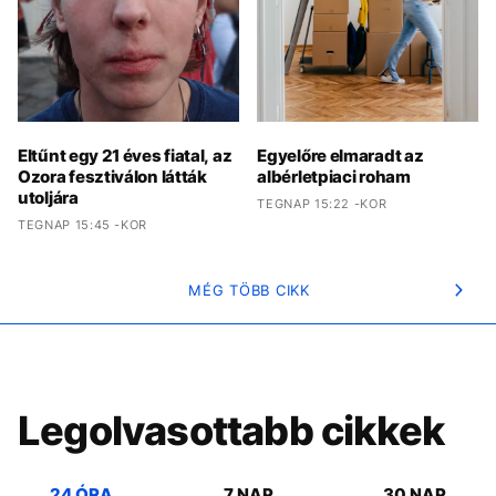
Eltűnt egy 21 éves fiatal, az
Egyelőre elmaradt az
Ozora fesztiválon látták
albérletpiaci roham
utoljára
TEGNAP 15:22 -KOR
TEGNAP 15:45 -KOR
MÉG TÖBB CIKK
Legolvasottabb cikkek
24 ÓRA
7 NAP
30 NAP