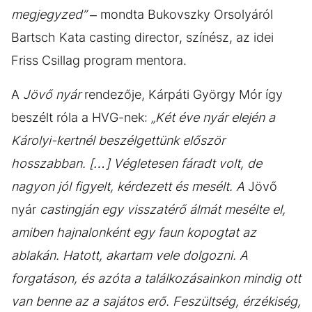
megjegyzed”
– mondta Bukovszky Orsolyáról
Bartsch Kata casting director, színész, az idei
Friss Csillag program mentora.
A
Jövő nyár
rendezője, Kárpáti György Mór így
beszélt róla a HVG-nek:
„Két éve nyár elején a
Károlyi-kertnél beszélgettünk először
hosszabban. […] Végletesen fáradt volt, de
nagyon jól figyelt, kérdezett és mesélt. A
Jövő
nyár
castingján egy visszatérő álmát mesélte el,
amiben hajnalonként egy faun kopogtat az
ablakán. Hatott, akartam vele dolgozni. A
forgatáson, és azóta a találkozásainkon mindig ott
van benne az a sajátos erő. Feszültség, érzékiség,