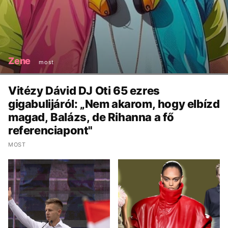
Zene
most
Vitézy Dávid DJ Oti 65 ezres
gigabulijáról: „Nem akarom, hogy elbízd
magad, Balázs, de Rihanna a fő
referenciapont"
MOST