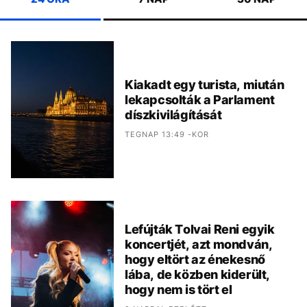
Kiakadt egy turista, miután
lekapcsolták a Parlament
díszkivilágítását
TEGNAP 13:49 -KOR
Lefújták Tolvai Reni egyik
koncertjét, azt mondván,
hogy eltört az énekesnő
lába, de közben kiderült,
hogy nem is tört el