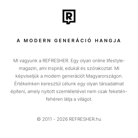
Film + sorozat
Tech-Tudomány
Sport
Társadalom
A MODERN GENERÁCIÓ HANGJA
Közélet
Mi vagyunk a REFRESHER. Egy olyan online lifestyle-
Utazás
magazin, ami inspirál, edukál és szórakoztat. Mi
Életmód
képviseljük a modern generációt Magyarországon.
Értékeinken keresztül célunk egy olyan társadalmat
Design
építeni, amely nyitott szemléletével nem csak feketén-
Beszélgetések
fehéren látja a világot.
Arcok
© 2011 - 2026 REFRESHER.hu
Videó
Történetek