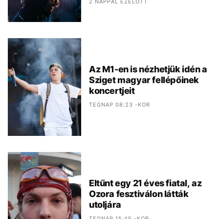
2 NAPPAL EZELŐTT
Az M1-en is nézhetjük idén a
Sziget magyar fellépőinek
koncertjeit
TEGNAP 08:23 -KOR
Eltűnt egy 21 éves fiatal, az
Ozora fesztiválon látták
utoljára
TEGNAP 15:45 -KOR