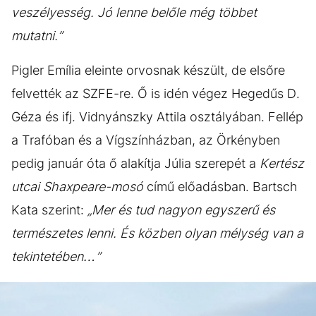
veszélyesség. Jó lenne belőle még többet
mutatni.”
Pigler Emília eleinte orvosnak készült, de elsőre
felvették az SZFE-re. Ő is idén végez Hegedűs D.
Géza és ifj. Vidnyánszky Attila osztályában. Fellép
a Trafóban és a Vígszínházban, az Örkényben
pedig január óta ő alakítja Júlia szerepét a
Kertész
utcai Shaxpeare-mosó
című előadásban. Bartsch
Kata szerint:
„Mer és tud nagyon egyszerű és
természetes lenni. És közben olyan mélység van a
tekintetében…”