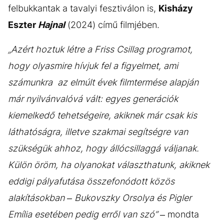
felbukkantak a tavalyi fesztiválon is,
Kisházy
Eszter
Hajnal
(2024) című filmjében.
„Azért hoztuk létre a Friss Csillag programot,
hogy olyasmire hívjuk fel a figyelmet, ami
számunkra az elmúlt évek filmtermése alapján
már nyilvánvalóvá vált: egyes generációk
kiemelkedő tehetségeire, akiknek már csak kis
láthatóságra, illetve szakmai segítségre van
szükségük ahhoz, hogy állócsillaggá váljanak.
Külön öröm, ha olyanokat választhatunk, akiknek
eddigi pályafutása összefonódott közös
alakításokban – Bukovszky Orsolya és Pigler
Emília esetében pedig erről van szó”
– mondta