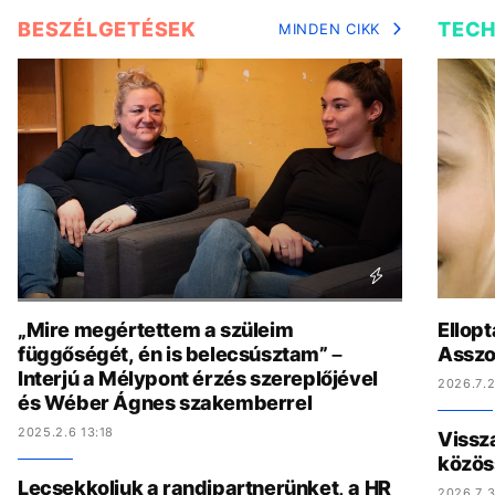
BESZÉLGETÉSEK
TEC
MINDEN CIKK
„Mire megértettem a szüleim
Ellopt
függőségét, én is belecsúsztam” –
Asszo
Interjú a Mélypont érzés szereplőjével
2026.7.2
és Wéber Ágnes szakemberrel
2025.2.6 13:18
Vissz
közös
Lecsekkoljuk a randipartnerünket, a HR
2026.7.3