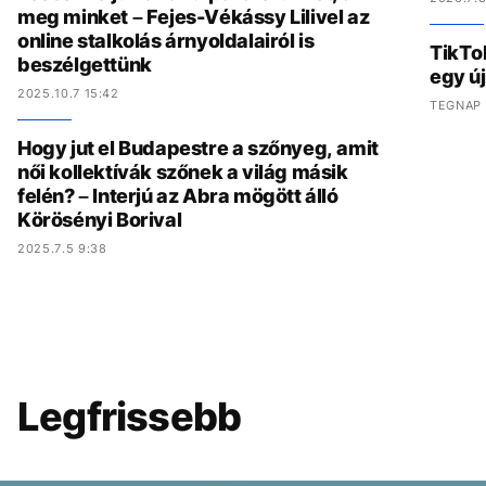
meg minket – Fejes-Vékássy Lilivel az
online stalkolás árnyoldalairól is
TikTo
beszélgettünk
egy ú
2025.10.7 15:42
TEGNAP 
Hogy jut el Budapestre a szőnyeg, amit
női kollektívák szőnek a világ másik
felén? – Interjú az Abra mögött álló
Körösényi Borival
2025.7.5 9:38
Legfrissebb