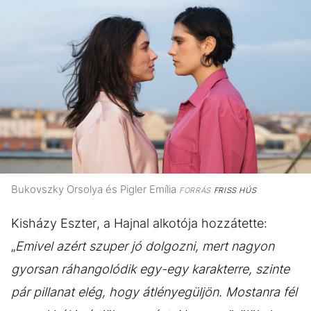
Bukovszky Orsolya és Pigler Emília
FORRÁS
FRISS HÚS
Kisházy Eszter, a Hajnal alkotója hozzátette:
„
Emivel azért szuper jó dolgozni, mert nagyon
gyorsan ráhangolódik egy-egy karakterre, szinte
pár pillanat elég, hogy átlényegüljön. Mostanra fél