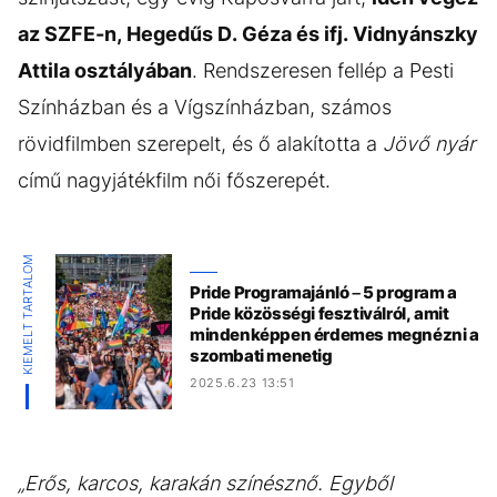
az SZFE-n, Hegedűs D. Géza és ifj. Vidnyánszky
Attila osztályában
. Rendszeresen fellép a Pesti
Színházban és a Vígszínházban, számos
rövidfilmben szerepelt, és ő alakította a
Jövő nyár
című nagyjátékfilm női főszerepét.
KIEMELT TARTALOM
Pride Programajánló – 5 program a
Pride közösségi fesztiválról, amit
mindenképpen érdemes megnézni a
szombati menetig
2025.6.23 13:51
„Erős, karcos, karakán színésznő. Egyből