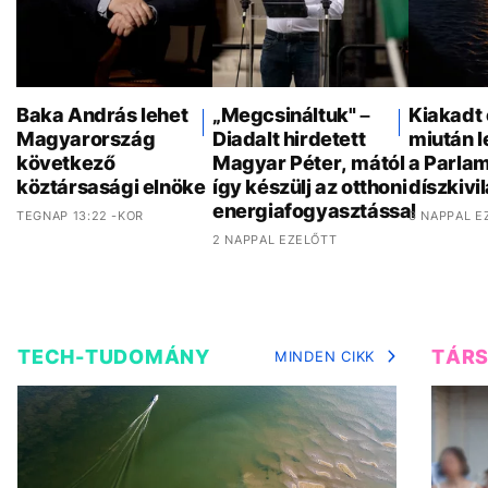
Baka András lehet
„Megcsináltuk" –
Kiakadt 
Magyarország
Diadalt hirdetett
miután 
következő
Magyar Péter, mától
a Parla
köztársasági elnöke
így készülj az otthoni
díszkivi
energiafogyasztással
TEGNAP 13:22 -KOR
3 NAPPAL E
2 NAPPAL EZELŐTT
TECH-TUDOMÁNY
TÁR
MINDEN CIKK