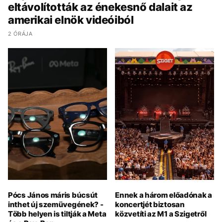
eltávolították az énekesnő dalait az
amerikai elnök videóiból
2 ÓRÁJA
Pócs János máris búcsút
Ennek a három előadónak a
inthet új szemüvegének? -
koncertjét biztosan
Több helyen is tiltják a Meta
közvetíti az M1 a Szigetről