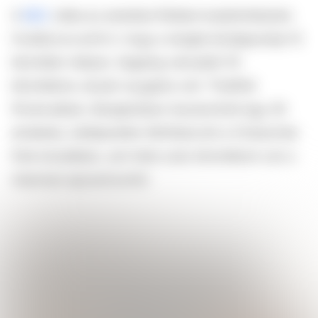
A
BBC
cikke az amerikai földtani kutatóintézetre
hivatkozva arról ír, hogy a rengés középpontja 10
kilométer mélyen, Sagaing városától 16
kilométerre, észak-nyugatra volt. Thaiföld
fővárosában, Bangkokban összeomlott egy 30
emeletes, befejezetlen felhőkarcoló a Chatuchak
Park közelében, ami több száz kilométerre van a
mianmari epicentrumtól.