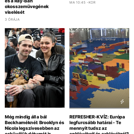
és a Ray-Ban
MA 10:45 -KOR
okosszemüvegének
viselését
3 ÓRÁJA
Még mindig áll a bál
REFRESHER-KVÍZ: Európa
Beckhaméknél: Brooklyn és
legfurcsább határai - Te
Nicola legszívesebben az
mennyit tudsz az
esküvőjük dátumát is
enklávékról és exklávékról?