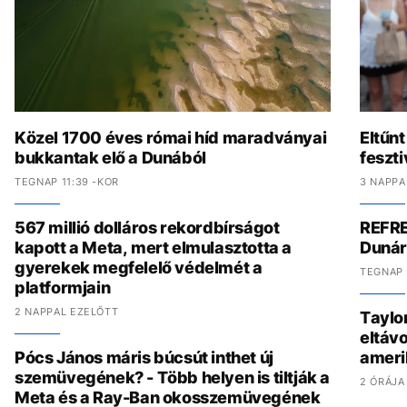
Közel 1700 éves római híd maradványai
Eltűnt
bukkantak elő a Dunából
feszti
TEGNAP 11:39 -KOR
3 NAPPA
567 millió dolláros rekordbírságot
REFRE
kapott a Meta, mert elmulasztotta a
Dunár
gyerekek megfelelő védelmét a
TEGNAP 
platformjain
2 NAPPAL EZELŐTT
Taylo
eltávo
Pócs János máris búcsút inthet új
ameri
szemüvegének? - Több helyen is tiltják a
2 ÓRÁJA
Meta és a Ray-Ban okosszemüvegének