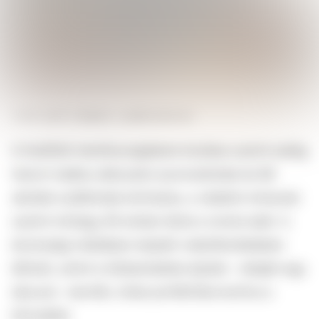
FORRÁS
GETTY IMAGES / LAUREN DECICCA
A thaiföldi mentőszolgálatok közlése szerint eddig
három halálos áldozatot azonosítottak és 68
sérültet szállítottak kórházba, a védelmi miniszter
szerint mintegy 90 ember lehet a romok alatt. A
közösségi médiában terjedő videófelvételeken
látható, amint a többemeletes épület – tetején egy
daruval – leomlik, óriási porfelhőbe borítva a
környéket.