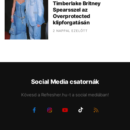
Timberlake Britney
Spearsszel az
Overprotected
klipforgatásán
2 NAPPAL EZELŐTT
Social Media csatornák
Kövesd a Refresher.hu-t a social mediában!