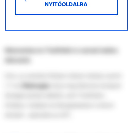
NYITÓOLDALRA
Mianmarban és Thaiföldön is vannak halálos
áldozatok.
Erős, az amerikai földtani intézet mérése szerint
7,7-es
földrengés
rázta meg Mianmar középső
térségét péntek délelőtt, amit Thaiföldön,
Kínában, Indiában és Bangladesben is érezni
lehetett – jelentette az MTI.