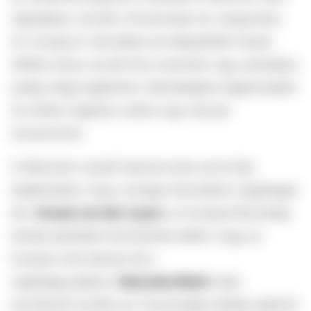
régiójában, köztük a fővárosban és Jangonban.
Az ország öt városában és településén házak
dőltek össze, és két híd is leomlott, egy autópálya
pedig megrongálódott. Mandalajban legkevesebb
tíz ember meghalt, amikor egy mecset
összeomlott.
A Mianmart vezető katonai junta szóvivője
bejelentette, hogy országa nemzetközi segítséget
kér.
Ursula von der Leyen
, az Európai Bizottság
elnöke pénteken biztosította afelől, hogy az
Európai Unió készen áll a
segítségnyújtásra.
Narendra Modi
indiai
kormányfő szintén az X közösségi médián ajánlott