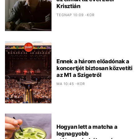
Krisztián
TEGNAP 10:09 -KOR
Ennek a három előadónak a
koncertjét biztosan közvetíti
az M1 a Szigetről
MA 10:45 -KOR
Hogyan lett a matcha a
legnagyobb