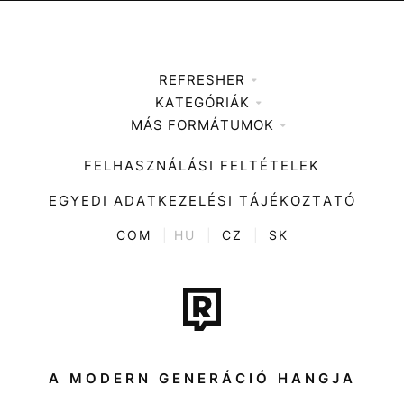
REFRESHER
KATEGÓRIÁK
Médiaajánlat
MÁS FORMÁTUMOK
Zene
Impresszum
Kiemelt tartalmak
Divat
FELHASZNÁLÁSI FELTÉTELEK
Videó
Kultúra
EGYEDI ADATKEZELÉSI TÁJÉKOZTATÓ
Kvíz
ENTR
COM
|
HU
|
CZ
|
SK
Film + sorozat
Tech-Tudomány
Sport
Társadalom
A MODERN GENERÁCIÓ HANGJA