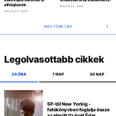
elfelejtenék
MA 09:03 -KOR
MA 09:54 -KOR
MÉG TÖBB CIKK
Legolvasottabb cikkek
24 ÓRA
7 NAP
30 NAP
SP-től New Yorkig -
fotókönyvben foglalja össze
az elmúlt tíz évét Éder