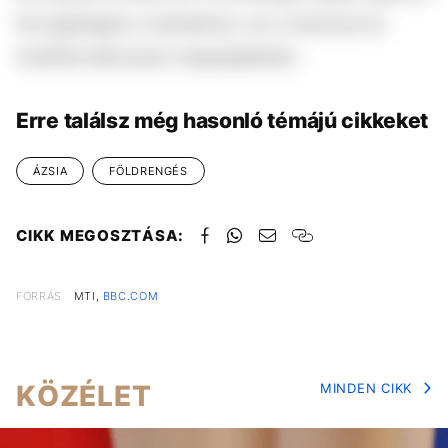
fel segítséget a mentéshez, és a mianmari és
thaiföldi áldozatok megsegítésére.
Erre találsz még hasonló témájú cikkeket
ÁZSIA
FÖLDRENGÉS
CIKK MEGOSZTÁSA:
FORRÁS
MTI,
BBC.COM
KÖZÉLET
MINDEN CIKK