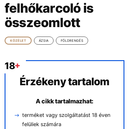
KÖZÉLET
UTAZÁS
felhőkarcoló is
ÉLETMÓD
DESIGN
összeomlott
BESZÉLGETÉSEK
ARCOK
VIDEÓ
TÖRTÉNETEK
KÖZÉLET
ÁZSIA
FÖLDRENGÉS
GASZTRO
Érzékeny tartalom
A cikk tartalmazhat:
terméket vagy szolgáltatást 18 éven
felüliek számára