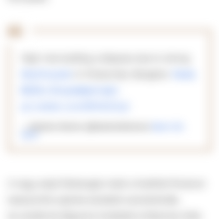
High-rise building collapses due to strong
#earthquake
in Chatuchak, Bangkok.
#แผ่น
ดินไหว
#กรุงเทพมหานคร
pic.twitter.com/fiRV6ZIZq2
— Weather Monitor (@WeatherMonitors)
March 28,
2025
A nagy erejű földrengés miatt a thaiföldi fővárost
katasztrófa sújtotta területté nyilvánították,
és rendkívüli állapotot hirdettek ki Mianmar több