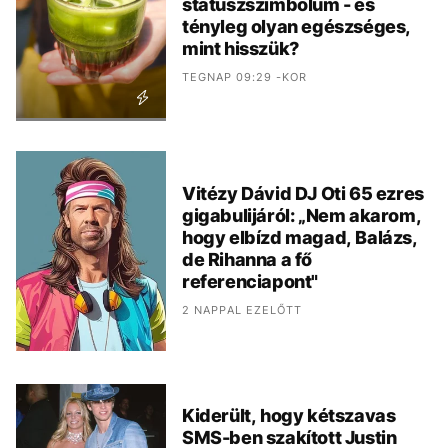
státuszszimbólum - és
tényleg olyan egészséges,
mint hisszük?
TEGNAP 09:29 -KOR
Vitézy Dávid DJ Oti 65 ezres
gigabulijáról: „Nem akarom,
hogy elbízd magad, Balázs,
de Rihanna a fő
referenciapont"
2 NAPPAL EZELŐTT
Kiderült, hogy kétszavas
SMS-ben szakított Justin