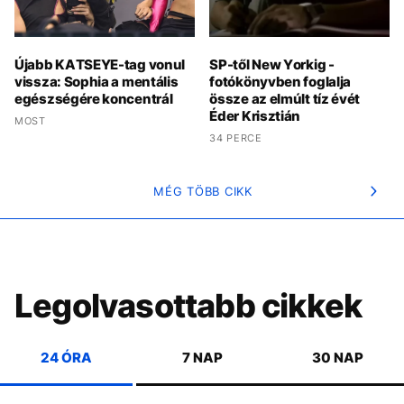
Újabb KATSEYE-tag vonul
SP-től New Yorkig -
vissza: Sophia a mentális
fotókönyvben foglalja
egészségére koncentrál
össze az elmúlt tíz évét
Éder Krisztián
MOST
34 PERCE
MÉG TÖBB CIKK
Legolvasottabb cikkek
24 ÓRA
7 NAP
30 NAP