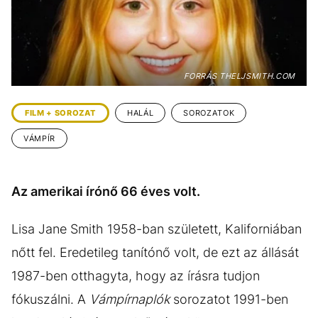
KÖZÉLET
UTAZÁS
ÉLETMÓD
DESIGN
BESZÉLGETÉSEK
ARCOK
FORRÁS THELJSMITH.COM
VIDEÓ
TÖRTÉNETEK
FILM + SOROZAT
HALÁL
SOROZATOK
GASZTRO
VÁMPÍR
Az amerikai írónő 66 éves volt.
Lisa Jane Smith 1958-ban született, Kaliforniában
nőtt fel. Eredetileg tanítónő volt, de ezt az állását
1987-ben otthagyta, hogy az írásra tudjon
fókuszálni. A
Vámpírnaplók
sorozatot 1991-ben