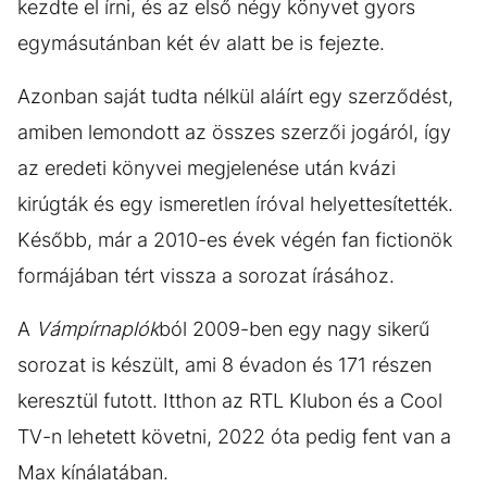
kezdte el írni, és az első négy könyvet gyors
egymásutánban két év alatt be is fejezte.
Azonban saját tudta nélkül aláírt egy szerződést,
amiben lemondott az összes szerzői jogáról, így
az eredeti könyvei megjelenése után kvázi
kirúgták és egy ismeretlen íróval helyettesítették.
Később, már a 2010-es évek végén fan fictionök
formájában tért vissza a sorozat írásához.
A
Vámpírnaplók
ból 2009-ben egy nagy sikerű
sorozat is készült, ami 8 évadon és 171 részen
keresztül futott. Itthon az RTL Klubon és a Cool
TV-n lehetett követni, 2022 óta pedig fent van a
Max kínálatában.