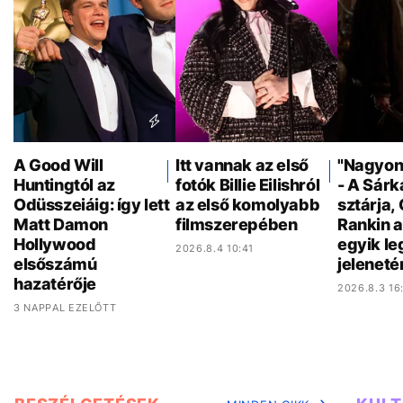
A Good Will
Itt vannak az első
"Nagyon 
Huntingtól az
fotók Billie Eilishról
- A Sár
Odüsszeiáig: így lett
az első komolyabb
sztárja,
Matt Damon
filmszerepében
Rankin a
Hollywood
egyik l
2026.8.4 10:41
elsőszámú
jeleneté
hazatérője
2026.8.3 16
3 NAPPAL EZELŐTT