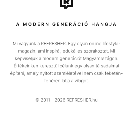
Sport
Társadalom
A MODERN GENERÁCIÓ HANGJA
Közélet
Mi vagyunk a REFRESHER. Egy olyan online lifestyle-
Utazás
magazin, ami inspirál, edukál és szórakoztat. Mi
Életmód
képviseljük a modern generációt Magyarországon.
Értékeinken keresztül célunk egy olyan társadalmat
Design
építeni, amely nyitott szemléletével nem csak feketén-
Beszélgetések
fehéren látja a világot.
Arcok
© 2011 - 2026 REFRESHER.hu
Videó
Történetek
Gasztro