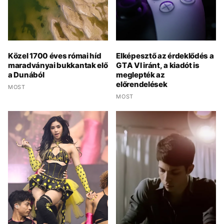
Közel 1700 éves római híd
Elképesztő az érdeklődés a
maradványai bukkantak elő
GTA VI iránt, a kiadót is
a Dunából
meglepték az
előrendelések
MOST
MOST