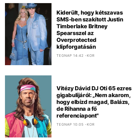
Kiderült, hogy kétszavas
SMS-ben szakított Justin
Timberlake Britney
Spearsszel az
Overprotected
klipforgatásán
TEGNAP 14:42 -KOR
Vitézy Dávid DJ Oti 65 ezres
gigabulijáról: „Nem akarom,
hogy elbízd magad, Balázs,
de Rihanna a fő
referenciapont"
TEGNAP 10:05 -KOR