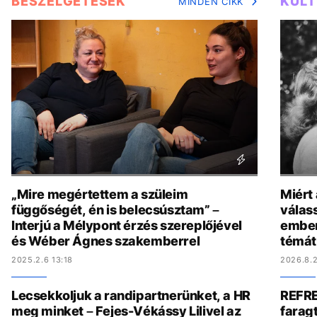
BESZÉLGETÉSEK
KUL
MINDEN CIKK
„Mire megértettem a szüleim
Miért
függőségét, én is belecsúsztam” –
válas
Interjú a Mélypont érzés szereplőjével
ember
és Wéber Ágnes szakemberrel
témát
2025.2.6 13:18
2026.8.2
Lecsekkoljuk a randipartnerünket, a HR
REFRE
meg minket – Fejes-Vékássy Lilivel az
faragt