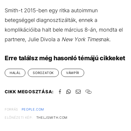
Smith-t 2015-ben egy ritka autoimmun
betegséggel diagnosztizálták, ennek a
komplikációiba halt bele március 8-án, mondta el
partnere, Julie Divola a
New York Times
nak.
Erre találsz még hasonló témájú cikkeket
HALÁL
SOROZATOK
VÁMPÍR
CIKK MEGOSZTÁSA:
FORRÁS
PEOPLE.COM
ELŐNÉZETI KÉP:
THELJSMITH.COM