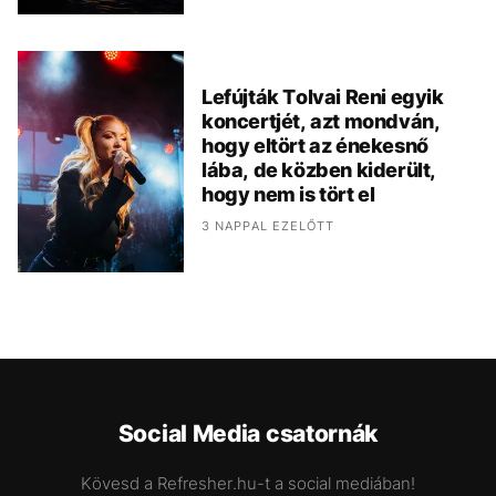
Lefújták Tolvai Reni egyik
koncertjét, azt mondván,
hogy eltört az énekesnő
lába, de közben kiderült,
hogy nem is tört el
3 NAPPAL EZELŐTT
Social Media csatornák
Kövesd a Refresher.hu-t a social mediában!