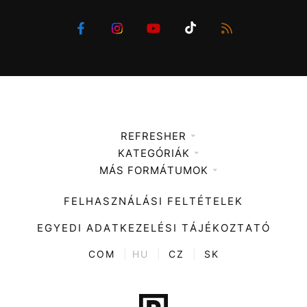
REFRESHER
KATEGÓRIÁK
Médiaajánlat
MÁS FORMÁTUMOK
Zene
Impresszum
Kiemelt tartalmak
Divat
FELHASZNÁLÁSI FELTÉTELEK
Videó
Kultúra
EGYEDI ADATKEZELÉSI TÁJÉKOZTATÓ
Kvíz
ENTR
COM
|
HU
|
CZ
|
SK
Film + sorozat
Tech-Tudomány