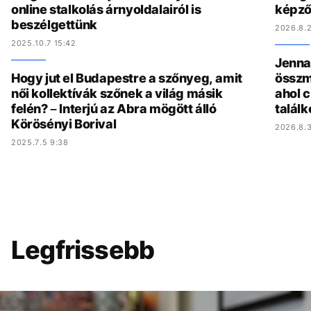
online stalkolás árnyoldalairól is
képző
beszélgettünk
2026.8.2
2025.10.7 15:42
Jenna 
Hogy jut el Budapestre a szőnyeg, amit
összmű
női kollektívák szőnek a világ másik
ahol c
felén? – Interjú az Abra mögött álló
találk
Körösényi Borival
2026.8.3
2025.7.5 9:38
Legfrissebb