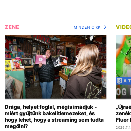
ZENE
VIDE
MINDEN CIKK
Drága, helyet foglal, mégis imádjuk -
„Újraé
miért gyűjtünk bakelitlemezeket, és
zenék 
hogy lehet, hogy a streaming sem tudta
Fluor
megölni?
2026.7.1