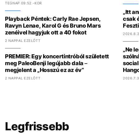
TEGNAP 09:52 -KOR
„Itt a
Playback Péntek: Carly Rae Jepsen,
csak é
Ravyn Lenae, Karol G és Bruno Mars
Feszt
zenéivel hagyjuk ott a 40 fokot
2026.8.2
2 NAPPAL EZELŐTT
„Ne l
PREMIER: Egy koncertintróból született
szólná
meg PaleoBenji legújabb dala –
socia
megjelent a „Hosszú ez az év”
Hang
2 NAPPAL EZELŐTT
2026.7.3
Legfrissebb