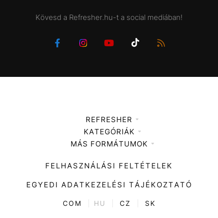
Kövesd a Refresher.hu-t a social mediában!
REFRESHER
KATEGÓRIÁK
Médiaajánlat
MÁS FORMÁTUMOK
Zene
Impresszum
Kiemelt tartalmak
Divat
FELHASZNÁLÁSI FELTÉTELEK
Videó
Kultúra
EGYEDI ADATKEZELÉSI TÁJÉKOZTATÓ
Kvíz
ENTR
COM
|
HU
|
CZ
|
SK