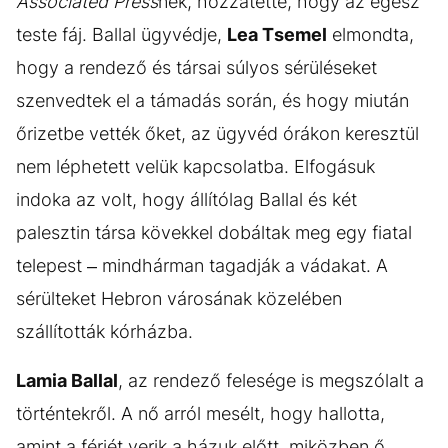
Associated Press
nek, hozzátette, hogy az egész
teste fáj. Ballal ügyvédje,
Lea Tsemel
elmondta,
hogy a rendező és társai súlyos sérüléseket
szenvedtek el a támadás során, és hogy miután
őrizetbe vették őket, az ügyvéd órákon keresztül
nem léphetett velük kapcsolatba. Elfogásuk
indoka az volt, hogy állítólag Ballal és két
palesztin társa kövekkel dobáltak meg egy fiatal
telepest – mindhárman tagadják a vádakat. A
sérülteket Hebron városának közelében
szállították kórházba.
Lamia Ballal
, az rendező felesége is megszólalt a
történtekről. A nő arról mesélt, hogy hallotta,
amint a férjét verik a házuk előtt, miközben ő