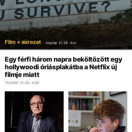
Film + sorozat
tegnap 21:28 -kor
Egy férfi három napra beköltözött egy
hollywoodi óriásplakátba a Netflix új
filmje miatt
TEGNAP 21:28 -KOR