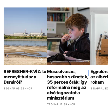
REFRESHER-KVÍZ: te
Meseolvasás,
Egyelőr
mennyit tudsz a
hosszabb szünetek,
az albér
Dunáról?
35 perces órák: így
roham
reformálná meg az
TEGNAP 09:32 -KOR
3 NAPPAL E
alsó tagozatot a
minisztérium
TEGNAP 12:39 -KOR