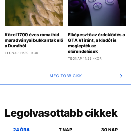
Közel 1700 éves római híd
Elképesztő az érdeklődés a
maradványai bukkantak elő
GTA VI iránt, a kiadót is
a Dunából
meglepték az
előrendelések
TEGNAP 11:39 -KOR
TEGNAP 11:23 -KOR
MÉG TÖBB CIKK
Legolvasottabb cikkek
24 ÓRA
7 NAP
30 NAP