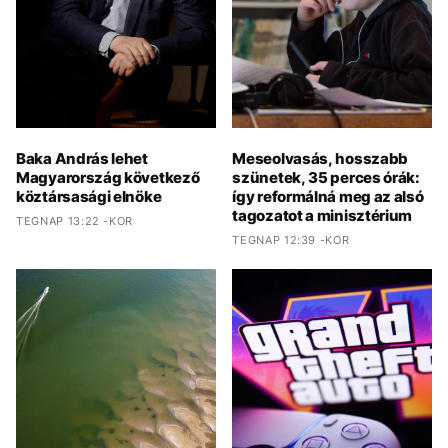
Baka András lehet
Meseolvasás, hosszabb
Magyarország következő
szünetek, 35 perces órák:
köztársasági elnöke
így reformálná meg az alsó
tagozatot a minisztérium
TEGNAP 13:22 -KOR
TEGNAP 12:39 -KOR