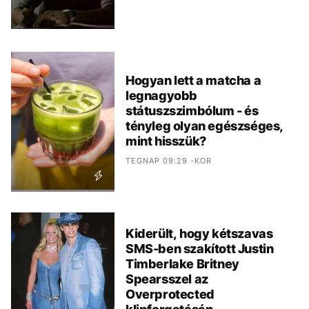
Hogyan lett a matcha a
legnagyobb
státuszszimbólum - és
tényleg olyan egészséges,
mint hisszük?
TEGNAP 09:29 -KOR
Kiderült, hogy kétszavas
SMS-ben szakított Justin
Timberlake Britney
Spearsszel az
Overprotected