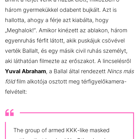
három gyermekükkel odabent bujkált. Azt is
hallotta, ahogy a férje azt kiabálta, hogy
„Meghalok!”. Amikor kinézett az ablakon, három
egyenruhás férfit látott, akik puskájuk csövével
verték Ballalt, és egy másik civil ruhás személyt,
aki láthatóan filmezte az erőszakot. A lincselésről
Yuval Abraham
, a Ballal által rendezett
Nincs más
föld
film alkotója osztott meg térfigyelőkamera-
felvételt:
The group of armed KKK-like masked