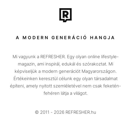
Film + sorozat
Tech-Tudomány
Sport
Társadalom
A MODERN GENERÁCIÓ HANGJA
Közélet
Mi vagyunk a REFRESHER. Egy olyan online lifestyle-
Utazás
magazin, ami inspirál, edukál és szórakoztat. Mi
Életmód
képviseljük a modern generációt Magyarországon.
Értékeinken keresztül célunk egy olyan társadalmat
Design
építeni, amely nyitott szemléletével nem csak feketén-
Beszélgetések
fehéren látja a világot.
Arcok
© 2011 - 2026 REFRESHER.hu
Videó
Történetek