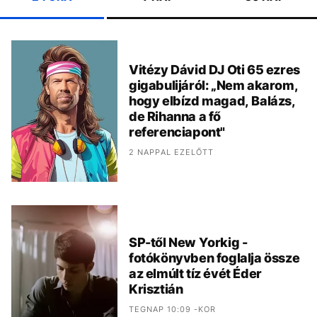
Vitézy Dávid DJ Oti 65 ezres
gigabulijáról: „Nem akarom,
hogy elbízd magad, Balázs,
de Rihanna a fő
referenciapont"
2 NAPPAL EZELŐTT
SP-től New Yorkig -
fotókönyvben foglalja össze
az elmúlt tíz évét Éder
Krisztián
TEGNAP 10:09 -KOR