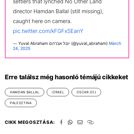
settlers that lynched No Other Land
director Hamdan Ballal (still missing),
caught here on camera.
pic.twitter.com/kFGFxSEanY
— Yuval Abraham יובל אברהם (@yuval_abraham)
March
24, 2025
Erre találsz még hasonló témájú cikkeket
HAMDAN BALLAL
IZRAEL
OSCAR-DÍJ
PALESZTINA
CIKK MEGOSZTÁSA: