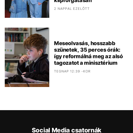
klipforgatásán
2 NAPPAL EZELŐTT
Meseolvasás, hosszabb
szünetek, 35 perces órák:
így reformálná meg az alsó
tagozatot a minisztérium
TEGNAP 12:39 -KOR
Social Media csatornák