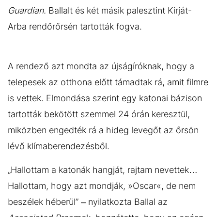
Guardian.
Ballalt és két másik palesztint Kirját-
Arba rendőrőrsén tartották fogva.
A rendező azt mondta az újságíróknak, hogy a
telepesek az otthona előtt támadtak rá, amit filmre
is vettek. Elmondása szerint egy katonai bázison
tartották bekötött szemmel 24 órán keresztül,
miközben engedték rá a hideg levegőt az őrsön
lévő klímaberendezésből.
„Hallottam a katonák hangját, rajtam nevettek…
Hallottam, hogy azt mondják, »Oscar«, de nem
beszélek héberül” – nyilatkozta Ballal az