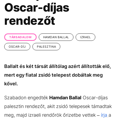
KÖZÉLET
UTAZÁS
Oscar-díjas
ÉLETMÓD
DESIGN
rendezőt
BESZÉLGETÉSEK
ARCOK
VIDEÓ
TÖRTÉNETEK
TÁRSADALOM
HAMDAN BALLAL
IZRAEL
GASZTRO
OSCAR-DÍJ
PALESZTINA
Ballalt és két társát állítólag azért állították elő,
mert egy fiatal zsidó telepest dobáltak meg
kővel.
Szabadon engedték
Hamdan Ballal
Oscar-díjas
palesztin rendezőt, akit zsidó telepesek támadtak
meg, majd izraeli rendőrök őrizetbe vettek –
írja
a