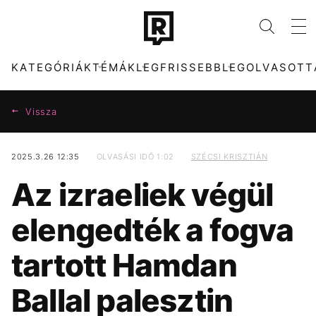
KATEGÓRIÁK
TÉMÁK
LEGFRISSEBB
LEGOLVASOTT
Vissza
2025.3.26 12:35
OLVASÁSI IDŐ 1:02
SZÉCSI KRISZTIÁN
KATEGÓRIÁK
TÉMÁK
Az izraeliek végül
ZENE
DUNA
DIVAT
MAGYARORSZÁG
elengedték a fogva
KULTÚRA
TIKTOK
ENTR
HŐSÉG
tartott Hamdan
FILM + SOROZAT
CELEB
TECH-TUDOMÁNY
MAJKA
Ballal palesztin
SPORT
MTVA
TÁRSADALOM
FIDESZ