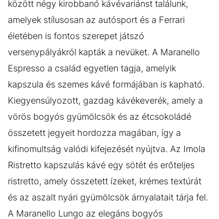
között négy kirobbanó kávévariánst találunk,
amelyek stílusosan az autósport és a Ferrari
életében is fontos szerepet játszó
versenypályákról kapták a nevüket. A Maranello
Espresso a család egyetlen tagja, amelyik
kapszula és szemes kávé formájában is kapható.
Kiegyensúlyozott, gazdag kávékeverék, amely a
vörös bogyós gyümölcsök és az étcsokoládé
összetett jegyeit hordozza magában, így a
kifinomultság valódi kifejezését nyújtva. Az Imola
Ristretto kapszulás kávé egy sötét és erőteljes
ristretto, amely összetett ízeket, krémes textúrát
és az aszalt nyári gyümölcsök árnyalatait tárja fel.
A Maranello Lungo az elegáns bogyós