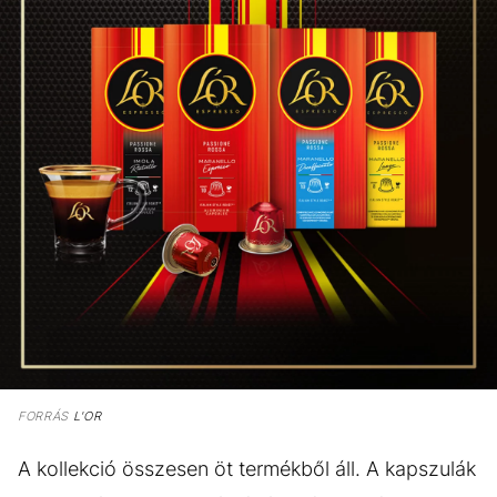
FORRÁS
L'OR
A kollekció összesen öt termékből áll. A kapszulák