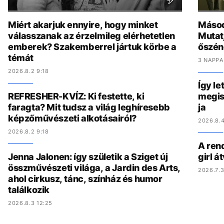
Miért akarjuk ennyire, hogy minket
Másod
válasszanak az érzelmileg elérhetetlen
Mutat
emberek? Szakemberrel jártuk körbe a
őszén
témát
3 NAPPA
2026.8.2 9:18
Így le
REFRESHER-KVÍZ: Ki festette, ki
megis
faragta? Mit tudsz a világ leghíresebb
ja
képzőművészeti alkotásairól?
2026.8.4
2026.8.2 9:18
A ren
Jenna Jalonen: így születik a Sziget új
girl á
összművészeti világa, a Jardin des Arts,
2026.7.3
ahol cirkusz, tánc, színház és humor
találkozik
2026.8.3 12:25