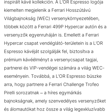
inspirált kávé kollekción. A L’OR Espresso logója
kiemelten megjelenik a Ferrari Hosszútávú
Világbajnokság (WEC) versenykörnyezetében,
többek között a Ferrari 499P Hypercar autón és a
versenyzők egyenruháján is. Emellett a Ferrari
Hypercar csapat vendéglátó-területein is a L’OR
Espresso kávéját szolgálják fel, biztosítva a
prémium kávéélményt a versenycsapat tagjai,
partnerei és VIP-vendégei számára a világ WEC-
eseményein. Továbbá, a L’OR Espresso büszke
arra, hogy partnere a Ferrari Challenge Trofeo
Pirelli sorozatnak – a híres egymárkás
bajnokságnak, amely szenvedélyes versenyzőket
és álomautókat hoz össze a világ legexkluzívabb