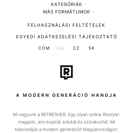
KATEGÓRIÁK
Médiaajánlat
MÁS FORMÁTUMOK
Zene
Impresszum
Kiemelt tartalmak
Divat
FELHASZNÁLÁSI FELTÉTELEK
Videó
Kultúra
EGYEDI ADATKEZELÉSI TÁJÉKOZTATÓ
Kvíz
ENTR
COM
|
HU
|
CZ
|
SK
Film + sorozat
Tech-Tudomány
Sport
Társadalom
A MODERN GENERÁCIÓ HANGJA
Közélet
Mi vagyunk a REFRESHER. Egy olyan online lifestyle-
Utazás
magazin, ami inspirál, edukál és szórakoztat. Mi
Életmód
képviseljük a modern generációt Magyarországon.