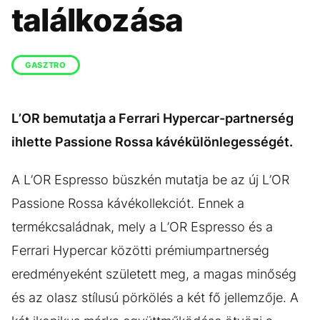
KÖZÉLET
UTAZÁS
találkozása
ÉLETMÓD
DESIGN
BESZÉLGETÉSEK
ARCOK
GASZTRO
VIDEÓ
TÖRTÉNETEK
L’OR bemutatja a Ferrari Hypercar-partnerség
GASZTRO
ihlette Passione Rossa kávékülönlegességét.
A L’OR Espresso büszkén mutatja be az új L’OR
Passione Rossa kávékollekciót. Ennek a
termékcsaládnak, mely a L’OR Espresso és a
Ferrari Hypercar közötti prémiumpartnerség
eredményeként született meg, a magas minőség
és az olasz stílusú pörkölés a két fő jellemzője. A