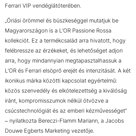
Ferrari VIP vendéglátóterében.
„Óriási örömmel és büszkeséggel mutatjuk be
Magyarországon is a L’OR Passione Rossa
kollekciót. Ez a termékcsalád arra hivatott, hogy
felébressze az érzékeket, és lehetőséget adjon
arra, hogy mindannyian megtapasztalhassuk a
L’OR és Ferrari elsöprő erejét és intenzitását. A két
ikonikus márka közötti kapcsolat egyértelmű:
közös szenvedély és elkötelezettség a kiválóság
iránt, kompromisszumok nélkül ötvözve a
csúcstechnológiát és az emberi kézművességet”
– nyilatkozta Bereczi-Flamm Mariann, a Jacobs
Douwe Egberts Marketing vezetője.