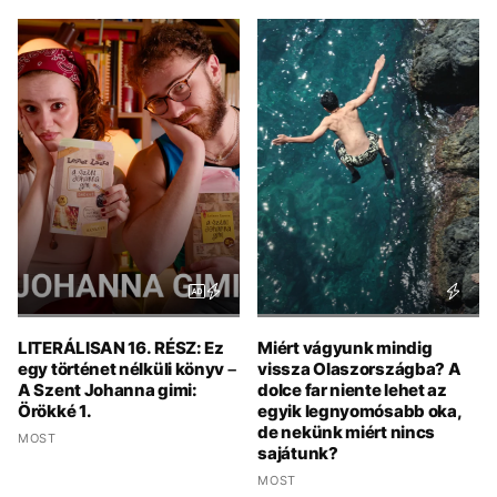
LITERÁLISAN 16. RÉSZ: Ez
Miért vágyunk mindig
egy történet nélküli könyv –
vissza Olaszországba? A
A Szent Johanna gimi:
dolce far niente lehet az
Örökké 1.
egyik legnyomósabb oka,
de nekünk miért nincs
MOST
sajátunk?
MOST