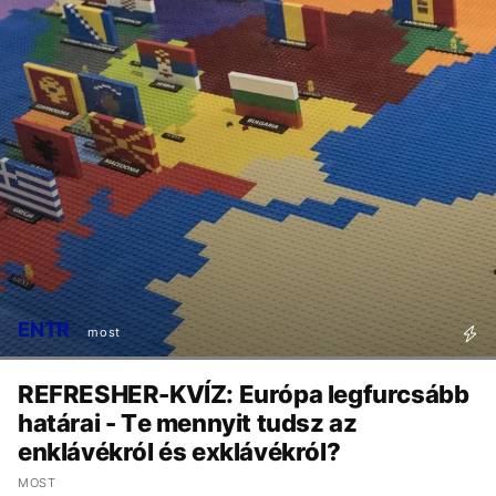
ENTR
most
REFRESHER-KVÍZ: Európa legfurcsább
határai - Te mennyit tudsz az
enklávékról és exklávékról?
MOST