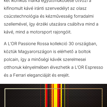
két ikonikus márka együttműködése ötvözi a
kifinomult kávé iránti szenvedélyt az olasz
csúcstechnológia és kézművesség forradalmi
szellemével, így érzéki utazásra csábítva mind a
kávé, mind a motorsport rajongóit.
A L’OR Passione Rossa kollekció 30 országban,
köztük Magyarországon is elérhető a boltok
polcain, így a minőségi kávék szerelmesei
otthonuk kényelmében élvezhetik a L’OR Espresso
és a Ferrari eleganciáját és erejét.