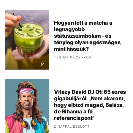
Hogyan lett a matcha a
legnagyobb
státuszszimbólum - és
tényleg olyan egészséges,
mint hisszük?
TEGNAP 09:29 -KOR
Vitézy Dávid DJ Oti 65 ezres
gigabulijáról: „Nem akarom,
hogy elbízd magad, Balázs,
de Rihanna a fő
referenciapont"
2 NAPPAL EZELŐTT