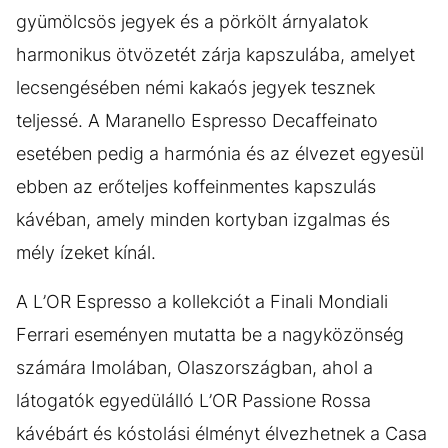
gyümölcsös jegyek és a pörkölt árnyalatok
harmonikus ötvözetét zárja kapszulába, amelyet
lecsengésében némi kakaós jegyek tesznek
teljessé. A Maranello Espresso Decaffeinato
esetében pedig a harmónia és az élvezet egyesül
ebben az erőteljes koffeinmentes kapszulás
kávéban, amely minden kortyban izgalmas és
mély ízeket kínál.
A L’OR Espresso a kollekciót a Finali Mondiali
Ferrari eseményen mutatta be a nagyközönség
számára Imolában, Olaszországban, ahol a
látogatók egyedülálló L’OR Passione Rossa
kávébárt és kóstolási élményt élvezhetnek a Casa