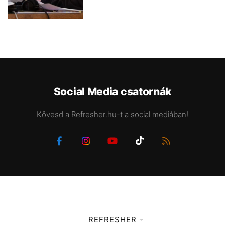
Social Media csatornák
Kövesd a Refresher.hu-t a social mediában!
REFRESHER