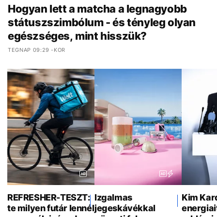
Hogyan lett a matcha a legnagyobb
státuszszimbólum - és tényleg olyan
egészséges, mint hisszük?
TEGNAP 09:29 -KOR
REFRESHER-TESZT:
Izgalmas
Kim Kar
te milyen futár lennél
jegeskávékkal
energiai