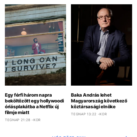
Egy férfi három napra
Baka András lehet
beköltözött egy hollywoodi
Magyarország következő
óriásplakátba a Netflix új
köztársasági elnöke
filmje miatt
TEGNAP 13:22 -KOR
TEGNAP 21:28 -KOR