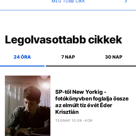
MÉG TÖBB CIKK
Legolvasottabb cikkek
24 ÓRA
7 NAP
30 NAP
SP-től New Yorkig -
fotókönyvben foglalja össze
az elmúlt tíz évét Éder
Krisztián
TEGNAP 10:09 -KOR