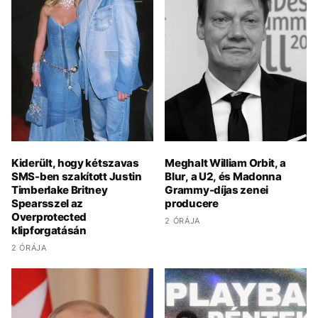
Kiderült, hogy kétszavas
Meghalt William Orbit, a
SMS-ben szakított Justin
Blur, a U2, és Madonna
Timberlake Britney
Grammy-díjas zenei
Spearsszel az
producere
Overprotected
2 ÓRÁJA
klipforgatásán
2 ÓRÁJA