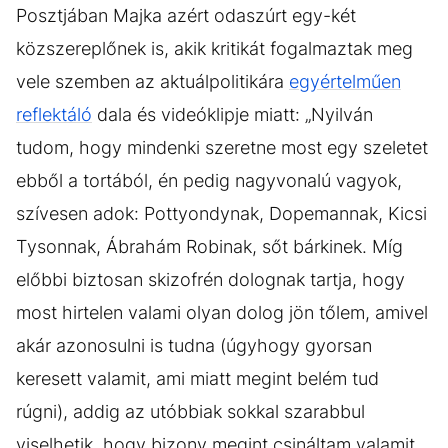
Posztjában Majka azért odaszúrt egy-két
közszereplőnek is, akik kritikát fogalmaztak meg
vele szemben az aktuálpolitikára
egyértelműen
reflektáló
dala és videóklipje miatt: „Nyilván
tudom, hogy mindenki szeretne most egy szeletet
ebből a tortából, én pedig nagyvonalú vagyok,
szívesen adok: Pottyondynak, Dopemannak, Kicsi
Tysonnak, Ábrahám Robinak, sőt bárkinek. Míg
előbbi biztosan skizofrén dolognak tartja, hogy
most hirtelen valami olyan dolog jön tőlem, amivel
akár azonosulni is tudna (úgyhogy gyorsan
keresett valamit, ami miatt megint belém tud
rúgni), addig az utóbbiak sokkal szarabbul
viselhetik, hogy bizony megint csináltam valamit,