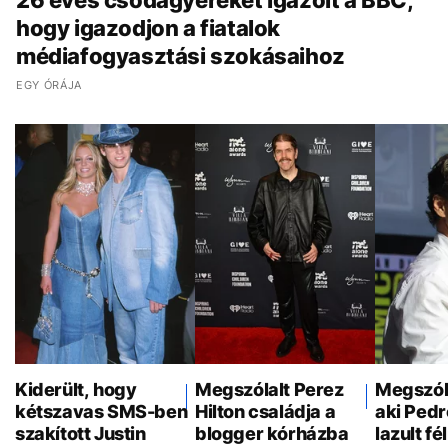
26 éves csodagyereket igazolt a BBC,
hogy igazodjon a fiatalok
médiafogyasztási szokásaihoz
EGY ÓRÁJA
Kiderült, hogy
Megszólalt Perez
Megszóla
kétszavas SMS-ben
Hilton családja a
aki Pedr
szakított Justin
blogger kórházba
lazult f