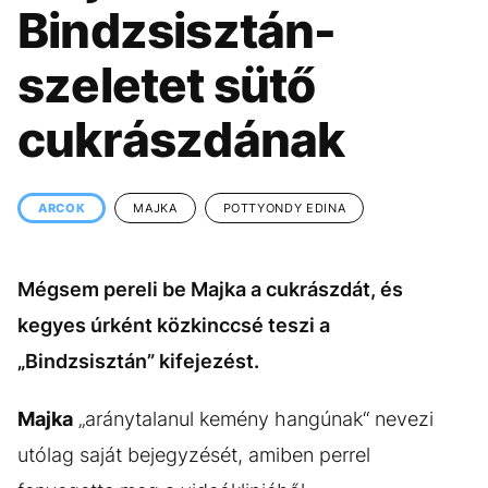
KÖZÉLET
UTAZÁS
Bindzsisztán-
ÉLETMÓD
DESIGN
szeletet sütő
BESZÉLGETÉSEK
ARCOK
cukrászdának
VIDEÓ
TÖRTÉNETEK
GASZTRO
ARCOK
MAJKA
POTTYONDY EDINA
Mégsem pereli be Majka a cukrászdát, és
kegyes úrként közkinccsé teszi a
„Bindzsisztán” kifejezést.
Majka
„aránytalanul kemény hangúnak“ nevezi
utólag saját bejegyzését, amiben perrel