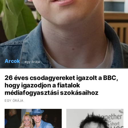
Arcok
egy órája
26 éves csodagyereket igazolt a BBC,
hogy igazodjon a fiatalok
médiafogyasztási szokásaihoz
EGY ÓRÁJA