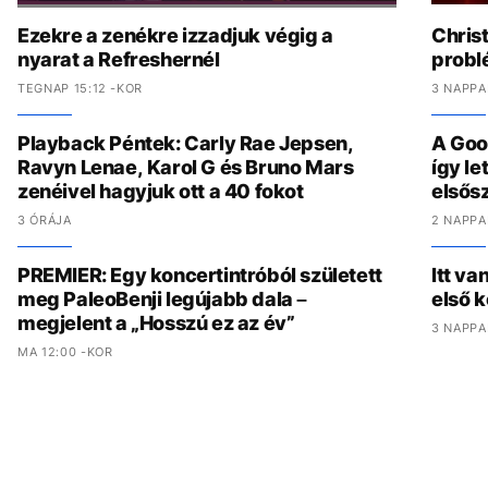
Ezekre a zenékre izzadjuk végig a
Chris
nyarat a Refreshernél
problé
TEGNAP 15:12 -KOR
3 NAPPA
Playback Péntek: Carly Rae Jepsen,
A Goo
Ravyn Lenae, Karol G és Bruno Mars
így l
zenéivel hagyjuk ott a 40 fokot
elsős
3 ÓRÁJA
2 NAPPA
PREMIER: Egy koncertintróból született
Itt va
meg PaleoBenji legújabb dala –
első 
megjelent a „Hosszú ez az év”
3 NAPPA
MA 12:00 -KOR