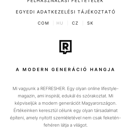
FELHASZNÁLÁSI FELTÉTELEK
Videó
Kultúra
EGYEDI ADATKEZELÉSI TÁJÉKOZTATÓ
Kvíz
ENTR
COM
|
HU
|
CZ
|
SK
Film + sorozat
Tech-Tudomány
Sport
Társadalom
A MODERN GENERÁCIÓ HANGJA
Közélet
Mi vagyunk a REFRESHER. Egy olyan online lifestyle-
Utazás
magazin, ami inspirál, edukál és szórakoztat. Mi
Életmód
képviseljük a modern generációt Magyarországon.
Értékeinken keresztül célunk egy olyan társadalmat
Design
építeni, amely nyitott szemléletével nem csak feketén-
Beszélgetések
fehéren látja a világot.