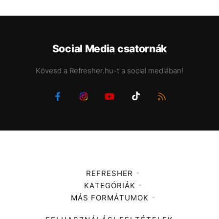
Social Media csatornák
Kövesd a Refresher.hu-t a social mediában!
REFRESHER
KATEGÓRIÁK
Médiaajánlat
MÁS FORMÁTUMOK
Zene
Impresszum
Kiemelt tartalmak
Divat