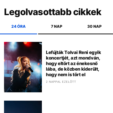
Legolvasottabb cikkek
24 ÓRA
7 NAP
30 NAP
Lefújták Tolvai Reni egyik
koncertjét, azt mondván,
hogy eltört az énekesnő
lába, de közben kiderült,
hogy nem is tört el
2 NAPPAL EZELŐTT