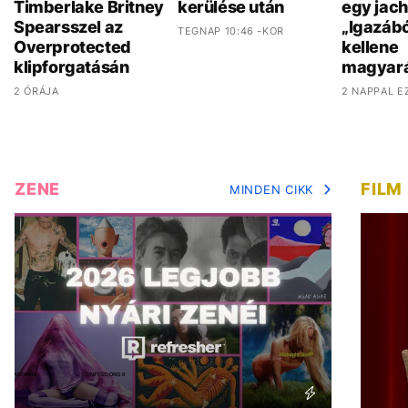
Timberlake Britney
kerülése után
egy jach
Spearsszel az
„Igazáb
TEGNAP 10:46 -KOR
Overprotected
kellene
klipforgatásán
magyar
2 ÓRÁJA
2 NAPPAL E
ZENE
FILM
MINDEN CIKK