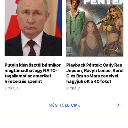
Putyin idén ősztől bármikor
Playback Péntek: Carly Rae
megtámadhat egy NATO-
Jepsen, Ravyn Lenae, Karol
tagállamot az amerikai
G és Bruno Mars zenéivel
hírszerzés szerint
hagyjuk ott a 40 fokot
3 ÓRÁJA
3 ÓRÁJA
MÉG TÖBB CIKK