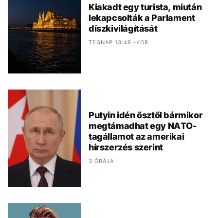
Kiakadt egy turista, miután
lekapcsolták a Parlament
díszkivilágítását
TEGNAP 13:49 -KOR
Putyin idén ősztől bármikor
megtámadhat egy NATO-
tagállamot az amerikai
hírszerzés szerint
3 ÓRÁJA