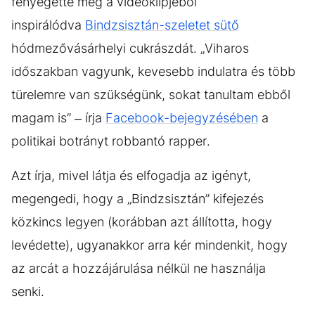
fenyegette meg a videóklipjéből
inspirálódva
Bindzsisztán-szeletet sütő
hódmezővásárhelyi cukrászdát. „Viharos
időszakban vagyunk, kevesebb indulatra és több
türelemre van szükségünk, sokat tanultam ebből
magam is” – írja
Facebook-bejegyzésében
a
politikai botrányt robbantó rapper.
Azt írja, mivel látja és elfogadja az igényt,
megengedi, hogy a „Bindzsisztán” kifejezés
közkincs legyen (korábban azt állította, hogy
levédette), ugyanakkor arra kér mindenkit, hogy
az arcát a hozzájárulása nélkül ne használja
senki.