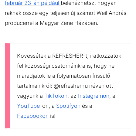
február 23-án például
belenézhetsz, hogyan
raknak össze egy teljesen új számot Weil András
producerrel a Magyar Zene Házában.
Kövessétek a REFRESHER-t, iratkozzatok
fel közösségi csatornáinkra is, hogy ne
maradjatok le a folyamatosan frissülő
tartalmainkról: @refresherhu néven ott
vagyunk a
TikTokon
, az
Instagramon
, a
YouTube
-on, a
Spotifyon
és a
Facebookon
is!