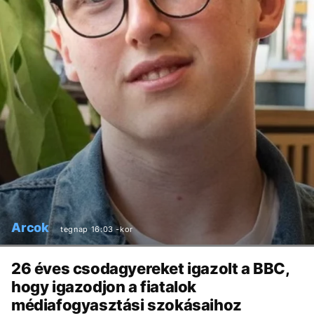
Arcok
tegnap 16:03 -kor
26 éves csodagyereket igazolt a BBC,
hogy igazodjon a fiatalok
médiafogyasztási szokásaihoz