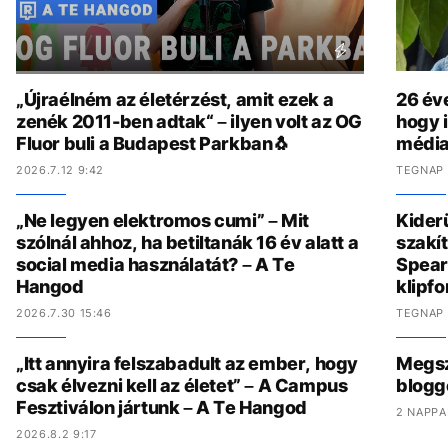
„Újraélném az életérzést, amit ezek a
26 év
zenék 2011-ben adtak“ – ilyen volt az OG
hogy i
Fluor buli a Budapest Parkban🐧
média
2026.7.12 9:42
TEGNAP 
„Ne legyen elektromos cumi” – Mit
Kider
szólnál ahhoz, ha betiltanák 16 év alatt a
szakít
social media használatát? – A Te
Spear
Hangod
klipf
2026.7.30 15:46
TEGNAP 
„Itt annyira felszabadult az ember, hogy
Megszó
csak élvezni kell az életet” – A Campus
blogg
Fesztiválon jártunk – A Te Hangod
2 NAPPA
2026.8.2 9:17