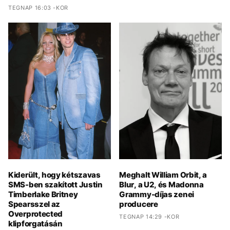
TEGNAP 16:03 -KOR
Kiderült, hogy kétszavas
Meghalt William Orbit, a
SMS-ben szakított Justin
Blur, a U2, és Madonna
Timberlake Britney
Grammy-díjas zenei
Spearsszel az
producere
Overprotected
TEGNAP 14:29 -KOR
klipforgatásán