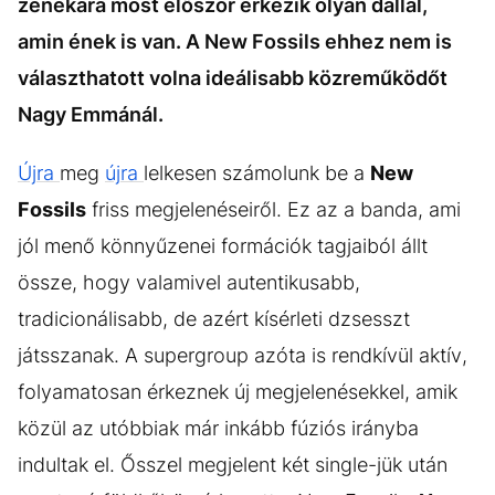
zenekara most először érkezik olyan dallal,
amin ének is van. A New Fossils ehhez nem is
választhatott volna ideálisabb közreműködőt
Nagy Emmánál.
Újra
meg
újra
lelkesen számolunk be a
New
Fossils
friss megjelenéseiről. Ez az a banda, ami
jól menő könnyűzenei formációk tagjaiból állt
össze, hogy valamivel autentikusabb,
tradicionálisabb, de azért kísérleti dzsesszt
játsszanak. A supergroup azóta is rendkívül aktív,
folyamatosan érkeznek új megjelenésekkel, amik
közül az utóbbiak már inkább fúziós irányba
indultak el. Ősszel megjelent két single-jük után