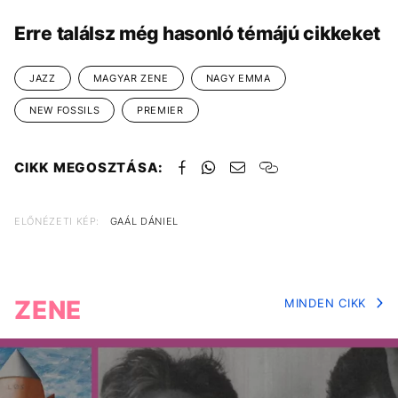
Erre találsz még hasonló témájú cikkeket
JAZZ
MAGYAR ZENE
NAGY EMMA
NEW FOSSILS
PREMIER
CIKK MEGOSZTÁSA:
ELŐNÉZETI KÉP:
GAÁL DÁNIEL
ZENE
MINDEN CIKK