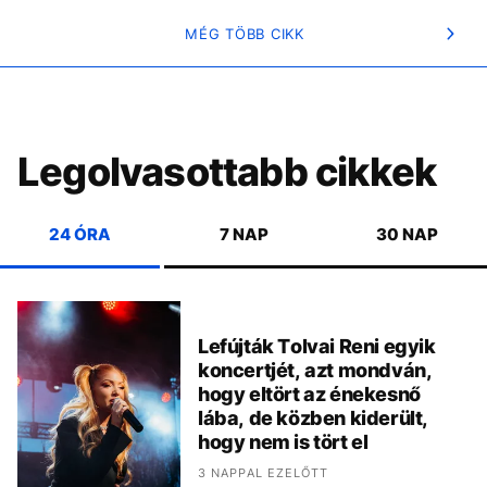
MÉG TÖBB CIKK
Legolvasottabb cikkek
24 ÓRA
7 NAP
30 NAP
Lefújták Tolvai Reni egyik
koncertjét, azt mondván,
hogy eltört az énekesnő
lába, de közben kiderült,
hogy nem is tört el
3 NAPPAL EZELŐTT