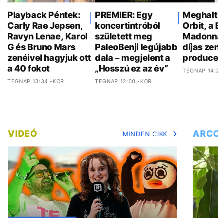
Playback Péntek:
PREMIER: Egy
Meghalt
Carly Rae Jepsen,
koncertintróból
Orbit, a 
Ravyn Lenae, Karol
született meg
Madonn
G és Bruno Mars
PaleoBenji legújabb
díjas ze
zenéivel hagyjuk ott
dala – megjelent a
produce
a 40 fokot
„Hosszú ez az év”
TEGNAP 14:
TEGNAP 13:34 -KOR
TEGNAP 12:00 -KOR
VIDEÓ
ARC
MINDEN CIKK