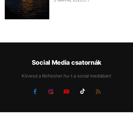
2 NAPPAL EZELŐTT
Social Media csatornák
Kövesd a Refresher.hu-t a social mediában!