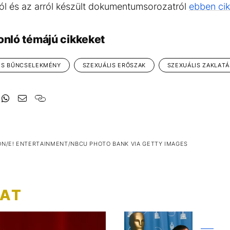
l és az arról készült dokumentumsorozatról
ebben ci
onló témájú cikkeket
IS BŰNCSELEKMÉNY
SZEXUÁLIS ERŐSZAK
SZEXUÁLIS ZAKLATÁ
ON/E! ENTERTAINMENT/NBCU PHOTO BANK VIA GETTY IMAGES
ZAT