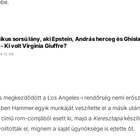
ébe.
ikus sorsú lány, aki Epstein, András herceg és Ghis
 – Ki volt Virginia Giuffre?
4 12:38
is megkezdődött a Los Angeles-i rendőrség nemi erősz
en Hammer egyik munkáját veszítette el a másik után
című rom-comjából esett ki, majd a
Keresztapa
készí
lították el, mígnem a saját ügynöksége is ejtette őt.