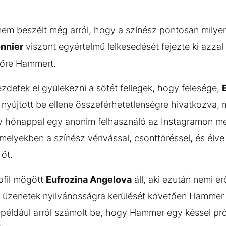
m beszélt még arról, hogy a színész pontosan milyen 
onnier
viszont egyértelmű lelkesedését fejezte ki azza
nyőre Hammert.
ezdetek el gyülekezni a sötét fellegek, hogy felesége,
 nyújtott be ellene összeférhetetlenségre hivatkozva, 
 hónappal egy anonim felhasználó az Instagramon m
 amelyekben a színész vérivással, csonttöréssel, és élve
 őt.
ofil mögött
Eufrozina Angelova
áll, aki ezután nemi e
z üzenetek nyilvánosságra kerülését követően Hammer k
például arról számolt be, hogy Hammer egy késsel pr