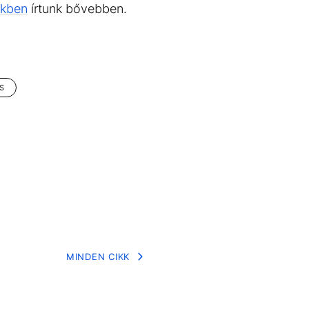
kkben
írtunk bővebben.
S
MINDEN CIKK