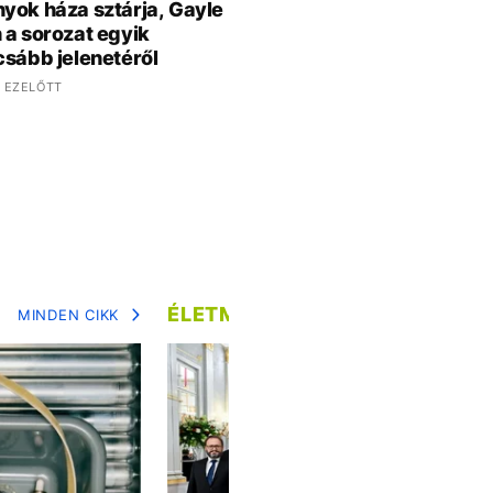
yok háza sztárja, Gayle
 a sorozat egyik
csább jelenetéről
 EZELŐTT
ÉLETMÓD
MINDEN CIKK
MIN