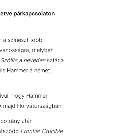
lletve párkapcsolaton
 a színészt több
ilvánosságra, melyben
a
Szólíts a neveden
sztárja
anis Hammer a német
 kívül, hogy Hammer
ik majd Horvátországban.
 botrány után
játszódó
Frontier Crucible