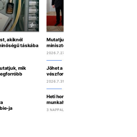
t, akiknél
Mutatjuk, te Magyar Péter kormányából m
 minőségű táskába
miniszter lennél a horoszkópod alapján
2026.7.27 15:44
utatjuk, mik
Jöhet a háromórás áramszünet? Így műk
legforróbb
vészforgatókönyv Magyarországon
2026.7.31 15:27
Heti horoszkóp: a Skorpiók randizni hívjá
ra
munkahelyi krásst, a Kosok új barátokat
bie-ja
3 NAPPAL EZELŐTT