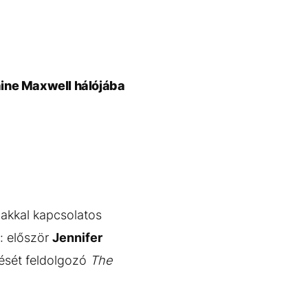
laine Maxwell hálójába
akkal kapcsolatos
: először
Jennifer
tését feldolgozó
The