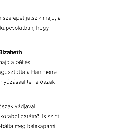
szerepet játszik majd, a
l kapcsolatban, hogy
Elizabeth
majd a békés
egosztotta a Hammerrel
 nyúzással teli erőszak-
rőszak vádjával
orábbi barátnői is színt
óbálta meg belekaparni