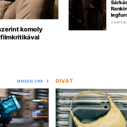
Sárkán
Rankin
legfur
3 NAPPAL
szerint komoly
filmkritikával
DIVAT
MINDEN CIKK