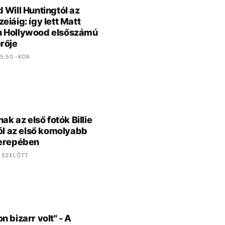
 Will Huntingtól az
eiáig: így lett Matt
 Hollywood elsőszámú
rője
5:50 -KOR
nak az első fotók Billie
ról az első komolyabb
zerepében
 EZELŐTT
n bizarr volt" - A