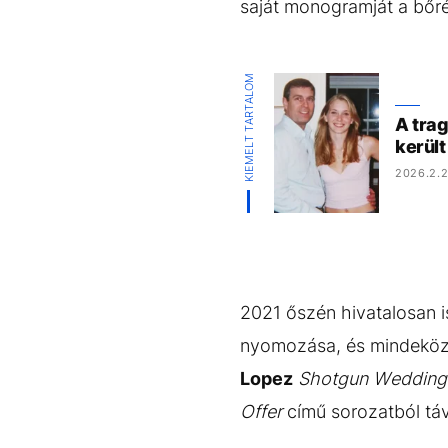
saját monogramját a bőr
KIEMELT TARTALOM
A trag
került
2026.2.2
2021 őszén hivatalosan 
nyomozása, és mindeközb
Lopez
Shotgun Wedding
Offer
című sorozatból távo