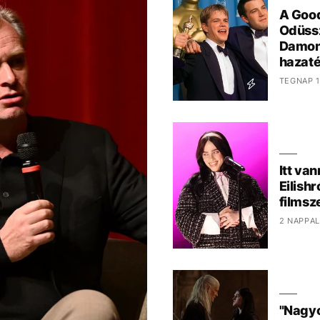
A Good
Odüssz
Damon
hazaté
TEGNAP 1
Itt van
Eilish
films
2 NAPPAL
"Nagyo