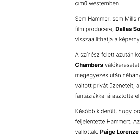
című westernben.
Sem Hammer, sem Mills ne
film producere,
Dallas S
visszaállíthatja a képer
A színész felett azután k
Chambers
válókeresetet
megegyezés után néhány
váltott privát üzeneteit,
fantáziákkal árasztotta el
Később kiderült, hogy pr
feljelentette Hammert. A
vallottak.
Paige Lorenze