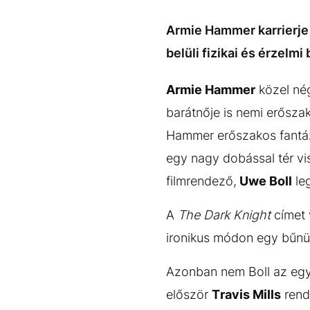
EGYÉB FORMÁTUMOK
REFRESHER
Kiemelt tartalmak
Videó
Kvíz
Médiaajánlat
Impresszum
Armie Hammer karrierje 
belüli fizikai és érzelmi
Armie Hammer
közel nég
barátnője is nemi erősza
Hammer erőszakos fantáz
egy nagy dobással tér vi
filmrendező,
Uwe Boll
leg
A
The Dark Knight
címet 
ironikus módon egy bűnül
Azonban nem Boll az egye
először
Travis Mills
rend