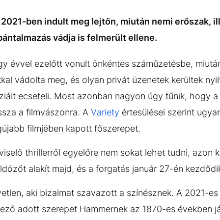
2021-ben indult meg lejtőn, miután nemi erőszak, i
 bántalmazás vádja is felmerült ellene.
y évvel ezelőtt vonult önkéntes száműzetésbe, miután
kkal vádolta meg, és olyan privát üzenetek kerültek ny
iáit ecseteli. Most azonban nagyon úgy tűnik, hogy 
ssza a filmvászonra. A
Variety
értesülései szerint ugy
újabb filmjében kapott főszerepet.
viselő thrillerről egyelőre nem sokat lehet tudni, azon
dözőt alakít majd, és a forgatás január 27-én kezdőd
tlen, aki bizalmat szavazott a színésznek. A 2021-es
ező adott szerepet Hammernek az 1870-es években 