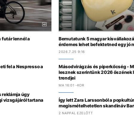
futár lennél a
Bemutatunk 5 magyar kisvállakozás
érdemes lehet befektetned egy jó
2026.7.25 9:16
ti fel a Nespresso a
Másodvirágzás és piperkőcség - M
lesznek szerintünk 2026 őszének 
trendjei
MA 16:01 -KOR
s reklámja úgy
i vizsgájáról tartana
Így lett Zara Larssonból a popkultú
megismételhetetlen skandináv Bar
2 NAPPAL EZELŐTT