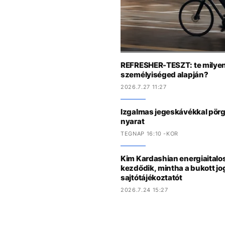
REFRESHER-TESZT: te milyen 
személyiséged alapján?
2026.7.27 11:27
Izgalmas jegeskávékkal pörge
nyarat
TEGNAP 16:10 -KOR
Kim Kardashian energiaitalo
kezdődik, mintha a bukott jog
sajtótájékoztatót
2026.7.24 15:27