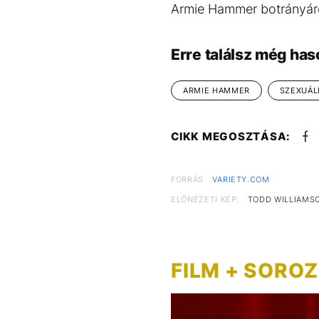
Armie Hammer botrányáró
Erre találsz még has
ARMIE HAMMER
SZEXUÁL
CIKK MEGOSZTÁSA:
FORRÁS
VARIETY.COM
ELŐNÉZETI KÉP:
TODD WILLIAMS
FILM + SORO