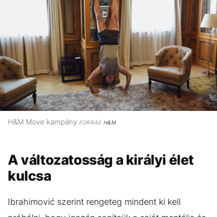
H&M Move kampány
FORRÁS
H&M
A változatosság a királyi élet
kulcsa
Ibrahimović szerint rengeteg mindent ki kell