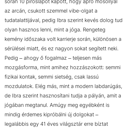
során 10 piroslapot kapott, hogy apró mosollyal
az arcán, csukott szemmel vibe-olgat a
tudatalattijával, pedig Ibra szerint kevés dolog tud
olyan hasznos lenni, mint a jóga. Rengeteg
kemény időszaka volt karrierje során, különösen a
sérülései miatt, és ez nagyon sokat segített neki.
Pedig – ahogy ő fogalmaz – teljesen más
mozgásforma, mint amihez hozzászokott: semmi
fizikai kontak, semmi sietség, csak lassú
mozdulatok. Elég más, mint a modern labdarúgás,
de Ibra szerint hasznosítani tudja a pályán, amit a
jógában megtanul. Amúgy meg egyébként is
mindig érdemes kipróbálni új dolgokat –
legalábbis egy 41 éves világsztár erre bíztat