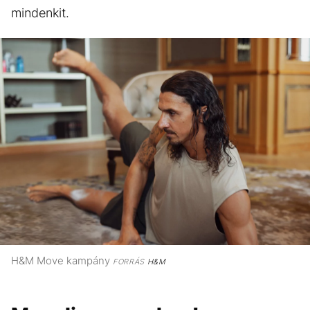
mindenkit.
H&M Move kampány
FORRÁS
H&M