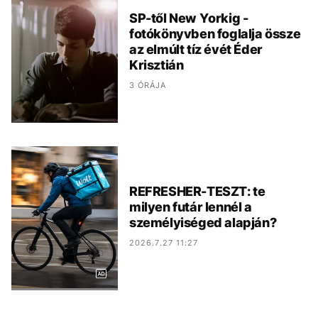
SP-től New Yorkig -
fotókönyvben foglalja össze
az elmúlt tíz évét Éder
Krisztián
3 ÓRÁJA
REFRESHER-TESZT: te
milyen futár lennél a
személyiséged alapján?
2026.7.27 11:27