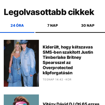
Legolvasottabb cikkek
24 ÓRA
7 NAP
30 NAP
Kiderült, hogy kétszavas
SMS-ben szakított Justin
Timberlake Britney
Spearsszel az
Overprotected
klipforgatásán
TEGNAP 14:42 -KOR
Vitézy Dávid DJ Oti 65 ezres