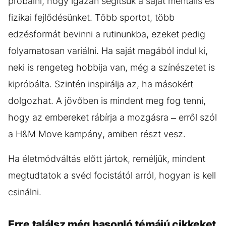
próbálni, hogy igazán segítsük a saját mentális és
fizikai fejlődésünket. Több sportot, több
edzésformát bevinni a rutinunkba, ezeket pedig
folyamatosan variálni. Ha saját magából indul ki,
neki is rengeteg hobbija van, még a színészetet is
kipróbálta. Szintén inspirálja az, ha másokért
dolgozhat. A jövőben is mindent meg fog tenni,
hogy az embereket rábírja a mozgásra – erről szól
a H&M Move kampány, amiben részt vesz.
Ha életmódváltás előtt jártok, reméljük, mindent
megtudtatok a svéd focistától arról, hogyan is kell
csinálni.
Erre találsz még hasonló témájú cikkeket