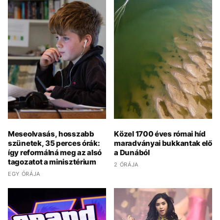
Meseolvasás, hosszabb
Közel 1700 éves római híd
szünetek, 35 perces órák:
maradványai bukkantak elő
így reformálná meg az alsó
a Dunából
tagozatot a minisztérium
2 ÓRÁJA
EGY ÓRÁJA