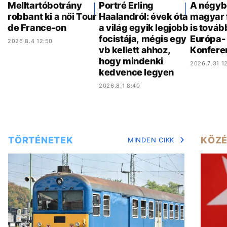
Melltartóbotrány
Portré Erling
A négyb
robbant ki a női Tour
Haalandról: évek óta
magyar 
de France-on
a világ egyik legjobb
is továb
focistája, mégis egy
Európa- 
2026.8.4 12:50
vb kellett ahhoz,
Konfere
hogy mindenki
2026.7.31 12
kedvence legyen
2026.8.1 8:40
TÖRTÉNETEK
KÖZÉ
MINDEN CIKK