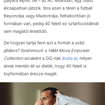
pályára lépve, de – az AC Milanban, egy olasz
élcsapatban játszik. Ibra ezen a téren a futball
Beyoncéja vagy Madonnája, felháborítóan jó
formában van, pedig 40 felett ez sztárfocistáknál
sem magától értetődő.
De hogyan tartja fenn ezt a formát a svéd
játékos? Ibrahimović a
H&M Move Empower
Collection
arcaként a GQ-nak
árulta el
, milyen
elvek mentén éli az életét, hogy 40 felett is
topformában érezze magát.