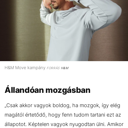
H&M Move kampány
FORRÁS
H&M
Állandóan mozgásban
„Csak akkor vagyok boldog, ha mozgok, így elég
magától értetődő, hogy fenn tudom tartani ezt az
állapotot. Képtelen vagyok nyugodtan ülni. Amikor