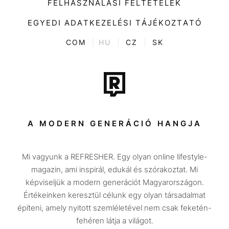
FELHASZNÁLÁSI FELTÉTELEK
Videó
Kultúra
EGYEDI ADATKEZELÉSI TÁJÉKOZTATÓ
Kvíz
ENTR
COM
|
HU
|
CZ
|
SK
Film + sorozat
Tech-Tudomány
Sport
Társadalom
A MODERN GENERÁCIÓ HANGJA
Közélet
Mi vagyunk a REFRESHER. Egy olyan online lifestyle-
Utazás
magazin, ami inspirál, edukál és szórakoztat. Mi
Életmód
képviseljük a modern generációt Magyarországon.
Értékeinken keresztül célunk egy olyan társadalmat
Design
építeni, amely nyitott szemléletével nem csak feketén-
Beszélgetések
fehéren látja a világot.