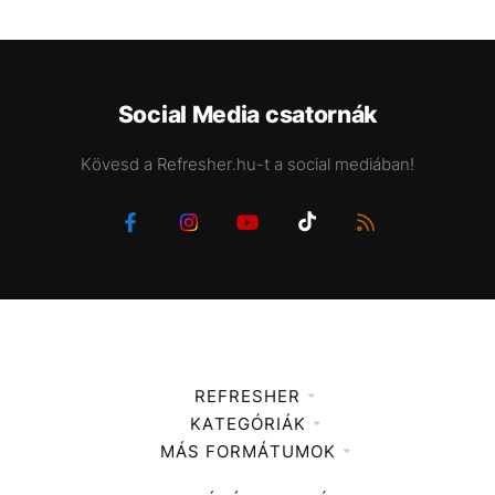
Social Media csatornák
Kövesd a Refresher.hu-t a social mediában!
REFRESHER
KATEGÓRIÁK
Médiaajánlat
MÁS FORMÁTUMOK
Zene
Impresszum
Kiemelt tartalmak
Divat