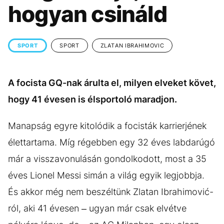
KÖZÉLET
UTAZÁS
hogyan csináld
ÉLETMÓD
DESIGN
BESZÉLGETÉSEK
ARCOK
SPORT
SPORT
ZLATAN IBRAHIMOVIC
VIDEÓ
TÖRTÉNETEK
A focista GQ-nak árulta el, milyen elveket követ,
GASZTRO
hogy 41 évesen is élsportoló maradjon.
Manapság egyre kitolódik a focisták karrierjének
élettartama. Míg régebben egy 32 éves labdarúgó
már a visszavonulásán gondolkodott, most a 35
éves Lionel Messi simán a világ egyik legjobbja.
És akkor még nem beszéltünk Zlatan Ibrahimović-
ról, aki 41 évesen – ugyan már csak elvétve