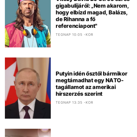
gigabulijáról: „Nem akarom,
hogy elbízd magad, Balázs,
de Rihanna a fő
referenciapont"
TEGNAP 10:05 -KOR
Putyin idén ősztől bármikor
megtámadhat egy NATO-
tagállamot az amerikai
hírszerzés szerint
TEGNAP 13:35 -KOR