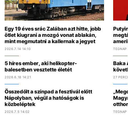
Egy 19 éves srác Zalában azt hitte, jobb
Putyi
ötlet kiugrani a mozgó vonat ablakán,
megtá
mint megmutatni a kallernak a jegyet
amerik
2026.7.14 14:10
TEGNAP 
5 híres ember, aki helikopter-
Baka 
balesetben vesztette életét
követ
2026.6.18 14:21
27 PERC
Összedőlt a színpad a fesztivál előtt
„Megcs
Nápolyban, végül a hatóságok is
Magyar
közbeléptek
ottho
2026.7.5 14:02
TEGNAP 