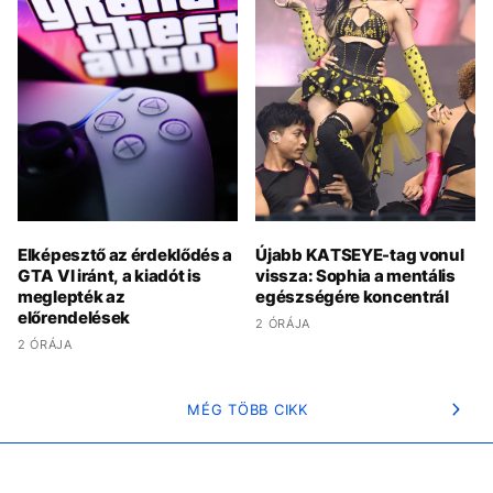
Elképesztő az érdeklődés a
Újabb KATSEYE-tag vonul
GTA VI iránt, a kiadót is
vissza: Sophia a mentális
meglepték az
egészségére koncentrál
előrendelések
2 ÓRÁJA
2 ÓRÁJA
MÉG TÖBB CIKK