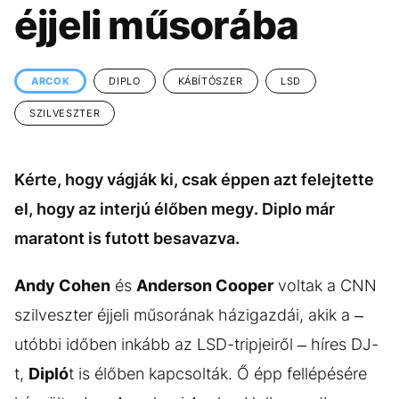
KÖZÉLET
UTAZÁS
éjjeli műsorába
ÉLETMÓD
DESIGN
BESZÉLGETÉSEK
ARCOK
ARCOK
DIPLO
KÁBÍTÓSZER
LSD
VIDEÓ
TÖRTÉNETEK
SZILVESZTER
GASZTRO
Kérte, hogy vágják ki, csak éppen azt felejtette
el, hogy az interjú élőben megy. Diplo már
maratont is futott besavazva.
Andy Cohen
és
Anderson Cooper
voltak a CNN
szilveszter éjjeli műsorának házigazdái, akik a –
utóbbi időben inkább az LSD-tripjeiről – híres DJ-
t,
Dipló
t is élőben kapcsolták. Ő épp fellépésére