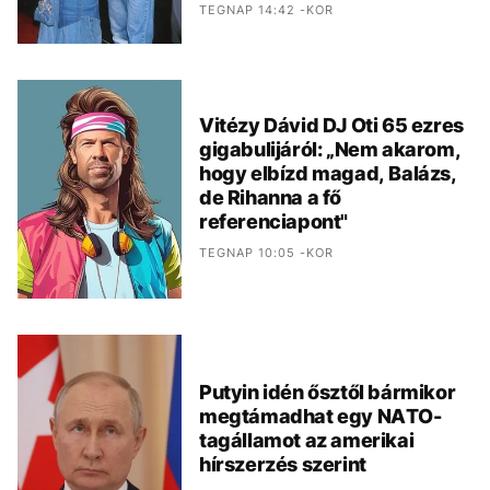
TEGNAP 14:42 -KOR
Vitézy Dávid DJ Oti 65 ezres
gigabulijáról: „Nem akarom,
hogy elbízd magad, Balázs,
de Rihanna a fő
referenciapont"
TEGNAP 10:05 -KOR
Putyin idén ősztől bármikor
megtámadhat egy NATO-
tagállamot az amerikai
hírszerzés szerint