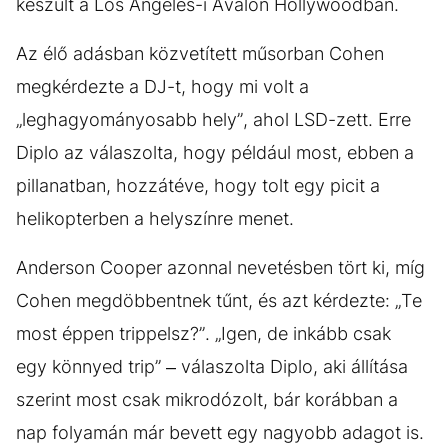
készült a Los Angeles-i Avalon Hollywoodban.
Az élő adásban közvetített műsorban Cohen
megkérdezte a DJ-t, hogy mi volt a
„leghagyományosabb hely”, ahol LSD-zett. Erre
Diplo az válaszolta, hogy például most, ebben a
pillanatban, hozzátéve, hogy tolt egy picit a
helikopterben a helyszínre menet.
Anderson Cooper azonnal nevetésben tört ki, míg
Cohen megdöbbentnek tűnt, és azt kérdezte: „Te
most éppen trippelsz?”. „Igen, de inkább csak
egy könnyed trip” – válaszolta Diplo, aki állítása
szerint most csak mikrodózolt, bár korábban a
nap folyamán már bevett egy nagyobb adagot is.