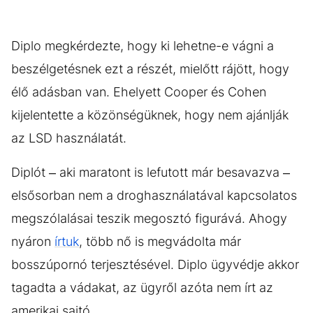
Diplo megkérdezte, hogy ki lehetne-e vágni a
beszélgetésnek ezt a részét, mielőtt rájött, hogy
élő adásban van. Ehelyett Cooper és Cohen
kijelentette a közönségüknek, hogy nem ajánlják
az LSD használatát.
Diplót – aki maratont is lefutott már besavazva –
elsősorban nem a droghasználatával kapcsolatos
megszólalásai teszik megosztó figurává. Ahogy
nyáron
írtuk
, több nő is megvádolta már
bosszúpornó terjesztésével. Diplo ügyvédje akkor
tagadta a vádakat, az ügyről azóta nem írt az
amerikai sajtó.