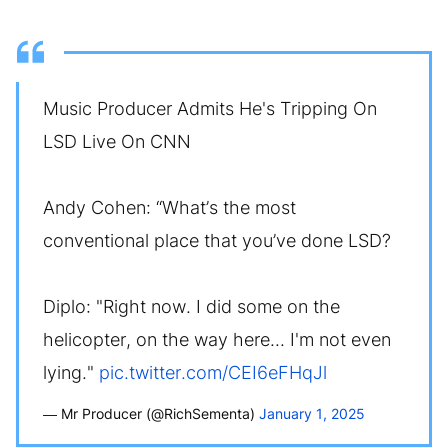
Music Producer Admits He's Tripping On
LSD Live On CNN
Andy Cohen: “What’s the most
conventional place that you’ve done LSD?
Diplo: "Right now. I did some on the
helicopter, on the way here... I'm not even
lying."
pic.twitter.com/CEI6eFHqJl
— Mr Producer (@RichSementa)
January 1, 2025