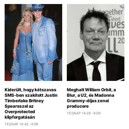
Kiderült, hogy kétszavas
Meghalt William Orbit, a
SMS-ben szakított Justin
Blur, a U2, és Madonna
Timberlake Britney
Grammy-díjas zenei
Spearsszel az
producere
Overprotected
TEGNAP 14:29 -KOR
klipforgatásán
TEGNAP 14:42 -KOR