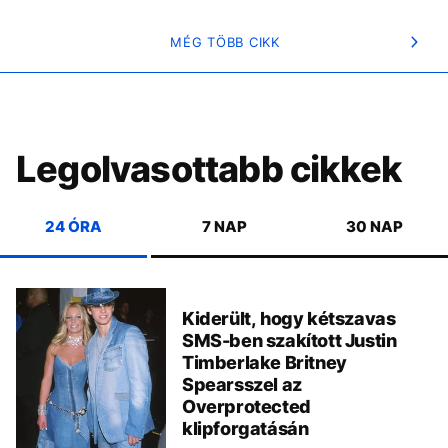
MÉG TÖBB CIKK
Legolvasottabb cikkek
24 ÓRA
7 NAP
30 NAP
Kiderült, hogy kétszavas
SMS-ben szakított Justin
Timberlake Britney
Spearsszel az
Overprotected
klipforgatásán