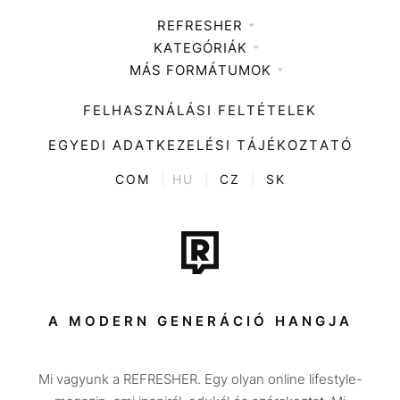
REFRESHER
KATEGÓRIÁK
Médiaajánlat
MÁS FORMÁTUMOK
Zene
Impresszum
Kiemelt tartalmak
Divat
FELHASZNÁLÁSI FELTÉTELEK
Videó
Kultúra
EGYEDI ADATKEZELÉSI TÁJÉKOZTATÓ
Kvíz
ENTR
COM
|
HU
|
CZ
|
SK
Film + sorozat
Tech-Tudomány
Sport
Társadalom
A MODERN GENERÁCIÓ HANGJA
Közélet
Mi vagyunk a REFRESHER. Egy olyan online lifestyle-
Utazás