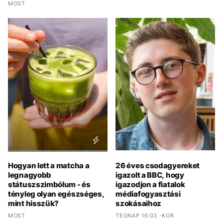
MOST
Hogyan lett a matcha a
26 éves csodagyereket
legnagyobb
igazolt a BBC, hogy
státuszszimbólum - és
igazodjon a fiatalok
tényleg olyan egészséges,
médiafogyasztási
mint hisszük?
szokásaihoz
MOST
TEGNAP 16:03 -KOR