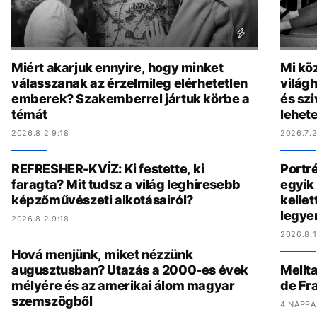
Miért akarjuk ennyire, hogy minket
Mi köz
válasszanak az érzelmileg elérhetetlen
világh
emberek? Szakemberrel jártuk körbe a
és szi
témát
lehete
2026.8.2 9:18
2026.7.2
REFRESHER-KVÍZ: Ki festette, ki
Portré
faragta? Mit tudsz a világ leghíresebb
egyik 
képzőművészeti alkotásairól?
kelle
legye
2026.8.2 9:18
2026.8.1
Hová menjünk, miket nézzünk
augusztusban? Utazás a 2000-es évek
Mellta
mélyére és az amerikai álom magyar
de Fr
szemszögből
4 NAPPA