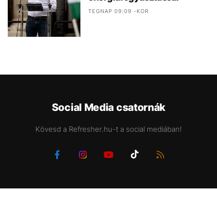
TEGNAP 09:09 -KOR
Social Media csatornák
Kövesd a Refresher.hu-t a social mediában!