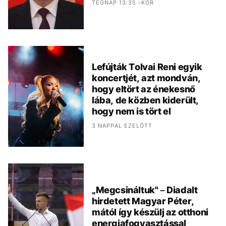
TEGNAP 13:35 -KOR
Lefújták Tolvai Reni egyik
koncertjét, azt mondván,
hogy eltört az énekesnő
lába, de közben kiderült,
hogy nem is tört el
3 NAPPAL EZELŐTT
„Megcsináltuk" – Diadalt
hirdetett Magyar Péter,
mától így készülj az otthoni
energiafogyasztással