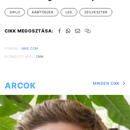
DIPLO
KÁBÍTÓSZER
LSD
SZILVESZTER
CIKK MEGOSZTÁSA:
FORRÁS
NME.COM
ELŐNÉZETI KÉP:
CNN
ARCOK
MINDEN CIKK