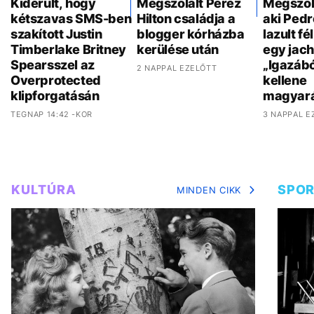
Kiderült, hogy
Megszólalt Perez
Megszóla
kétszavas SMS-ben
Hilton családja a
aki Pedr
szakított Justin
blogger kórházba
lazult f
Timberlake Britney
kerülése után
egy jach
Spearsszel az
„Igazáb
2 NAPPAL EZELŐTT
Overprotected
kellene
klipforgatásán
magyar
TEGNAP 14:42 -KOR
3 NAPPAL E
KULTÚRA
SPO
MINDEN CIKK